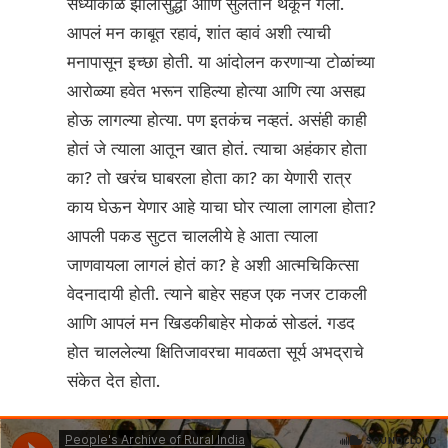
संध्याकाळ झालीसुद्धा आणि सुलतान थकून गेला.
आपलं मन काबूत रहावं, शांत व्हावं अशी त्याची
मनापासून इच्छा होती. या आंदोलन करणाऱ्या टोळांच्या
आरोळ्या हवेत भरून राहिल्या होत्या आणि त्या असह्य
होऊ लागल्या होत्या. पण इतकंच नव्हतं. असंही काही
होतं जे त्याला आतून खात होतं. त्याचा अहंकार होता
का? तो खरंच घाबरला होता का? का येणारी रात्र
काय घेऊन येणार आहे याचा घोर त्याला लागला होता?
आपली पकड सुटत चाललीये हे आता त्याला
जाणवायला लागलं होतं का? हे अशी आत्मचिकित्सा
वेदनादायी होती. त्याने बाहेर सहज एक नजर टाकली
आणि आपलं मन खिडकीबाहेर मोकळं सोडलं. गडद
होत चाललेल्या क्षितिजावरचा मावळता सूर्य अभद्राचे
संकेत देत होता.