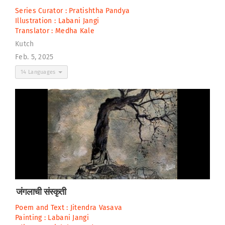
Series Curator :
Pratishtha Pandya
Illustration :
Labani Jangi
Translator :
Medha Kale
Kutch
Feb. 5, 2025
14 Languages
जंगलाची संस्कृती
Poem and Text :
Jitendra Vasava
Painting :
Labani Jangi