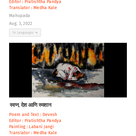
Editor :
Pratishtha Pandya
Translator :
Medha Kale
Mahupada
Aug. 3, 2022
14 Languages
स्वप्न, देश आणि स्मशान
Poem and Text :
Devesh
Editor :
Pratishtha Pandya
Painting :
Labani Jangi
Translator :
Medha Kale