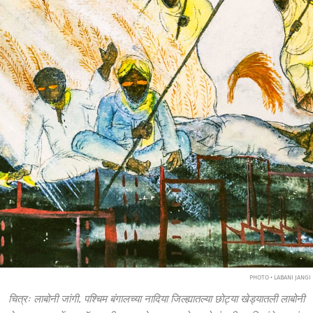
PHOTO • LABANI JANGI
चित्रः लाबोनी जांगी. पश्चिम बंगालच्या नादिया जिल्ह्यातल्या छोट्या खेड्यातली लाबोनी