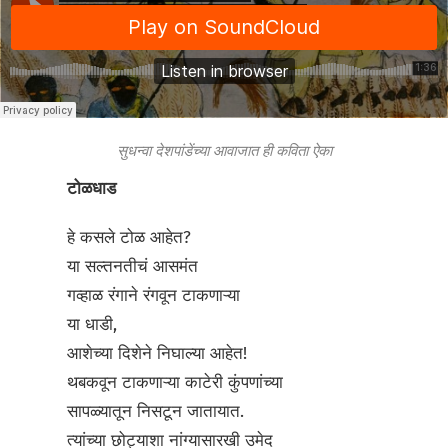
सुधन्वा देशपांडेंच्या आवाजात ही कविता ऐका
टोळधाड
हे कसले टोळ आहेत?
या सल्तनतीचं आसमंत
गव्हाळ रंगाने रंगवून टाकणाऱ्या
या धाडी,
आशेच्या दिशेने निघाल्या आहेत!
थबकवून टाकणाऱ्या काटेरी कुंपणांच्या
सापळ्यातून निसटून जातायात.
त्यांच्या छोट्याशा नांग्यासारखी उमेद