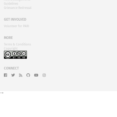
Guidelines
Grievance Redressal
GET INVOLVED
Volunteer for PARI
MORE
Terms & Conditions
Copyright
CONNECT
-->