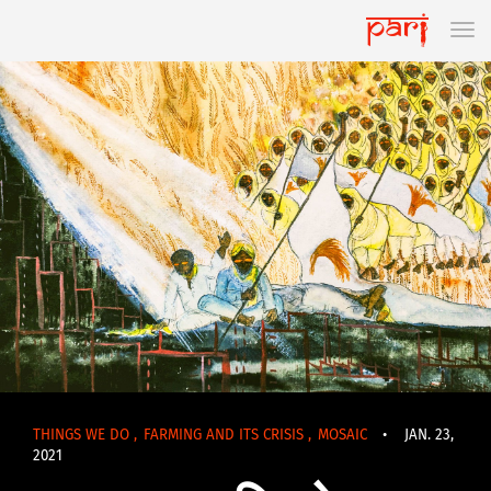
THINGS WE DO
,
FARMING AND ITS CRISIS
,
MOSAIC
•
JAN. 23,
2021