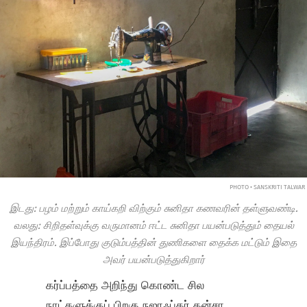
PHOTO • SANSKRITI TALWAR
இடது: பழம் மற்றும் காய்கறி விற்கும் சுனிதா கணவரின் தள்ளுவண்டி.
வலது: சிறிதள்வுக்கு வருமானம் ஈட்ட சுனிதா பயன்படுத்தும் தையல்
இயந்திரம். இப்போது குடும்பத்தின் துணிகளை தைக்க மட்டும் இதை
அவர் பயன்படுத்துகிறார்
கர்ப்பத்தை அறிந்து கொண்ட சில
நாட்களுக்குப் பிறகு நஜாஃப்கர் தன்சா