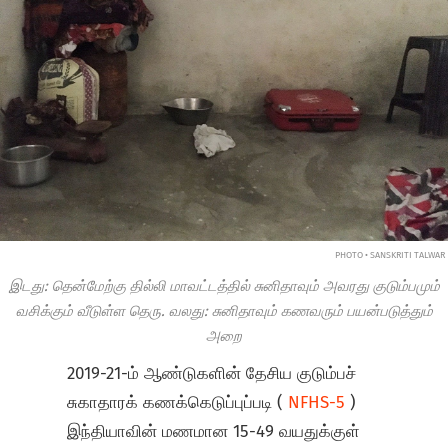
PHOTO • SANSKRITI TALWAR
இடது: தென்மேற்கு தில்லி மாவட்டத்தில் சுனிதாவும் அவரது குடும்பமும்
வசிக்கும் வீடுள்ள தெரு. வலது: சுனிதாவும் கணவரும் பயன்படுத்தும்
அறை
2019-21-ம் ஆண்டுகளின் தேசிய குடும்பச்
சுகாதாரக் கணக்கெடுப்புப்படி (
NFHS-5
)
இந்தியாவின் மணமான 15-49 வயதுக்குள்