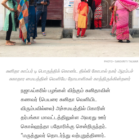
PHOTO • SANSKRITI TALWAR
சுனிதா காப்பர் டி பொருத்திக் கொண்ட தில்லி கோபால் நகர் ஆரம்பச்
சுகாதார மையத்தின் வெளியே நோயாளிகள் காத்திருக்கின்றனர்
நஜாஃப்கரில் பழங்கள் விற்கும் சுனிதாவின்
கணவர் (பெயரை சுனிதா வெளியிட
விரும்பவில்லை) அச்சமயத்தில் பிகாரின்
தர்பங்கா மாவட்டத்திலுள்ள அவரது ஊர்
கொல்ஹந்தா பதோரிக்கு சென்றிருந்தர்.
“மருத்துவர் தொடர்ந்து வற்புறுத்தினார்.