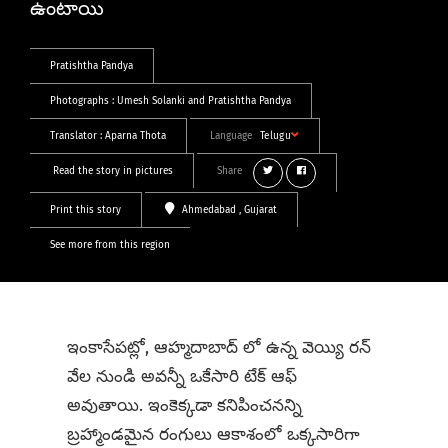
ఉంటాయి
Pratishtha Pandya
Photographs :
Umesh Solanki
and
Pratishtha Pandya
Translator :
Aparna Thota
Language
Telugu
Read the story in pictures
Share
Print this story
Ahmedabad
, Gujarat
See more from this region
ఇంకాసేపట్లో, ఆహ్మదాబాద్ లో ఉన్న వెయ్యి రన్
వేల నుండి అవన్నీ ఒకేసారి టేక్ ఆఫ్
అవుతాయి. ఇంకెక్కడా కనిపించనన్ని
బ్రహ్మాండమైన రంగులు ఆకాశంలో ఒక్కసారిగా