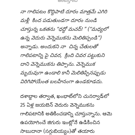
అంటిస్తోంది
నా గాలిపటం కొద్దిపాటి దూరం మాత్రమే ఎగిరి
మళ్లీ కింద పడుతుండగా దూరం నుండి
చూస్తున్న ఒకతను “ధద్ధో మచద్! ” (“మధ్యలో
ఉన్న వెదురు వెన్నెముకను మెలితిప్పండి”)
అన్నాడు. అందుకని నా చిన్న చేతులతో
గాలిపటాన్ని పై చివర, క్రింది చివర పట్టుకుని
దాని వెన్నెముకను తిప్పాను. వెన్నెముక
మృదువుగా ఉండాలి కానీ మెలితిప్పినప్పుడు
విరిగిపోయేంత బలహీనంగా ఉండకూడదు.
దశాబ్దాల తర్వాత, ఖంభాట్‌లోని చునర్వాడ్‌లో
25 ఏళ్ల జయబెన్ వెదురు వెన్నెముకను
గాలిపటానికి అతికించడాన్ని చూస్తున్నాను. ఆమె
ఉపయోగించే జిగురు ఇంట్లోనే ఉడికించిన
సాబుదానా (సగ్గుబియ్యం)తో తయారు