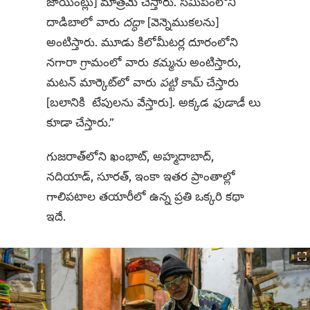
జాయింట్లు] మాత్రమే చేస్తారు. సమీపంలోని
దాడిబాలో వారు
దద్ధా
[వెన్నెముకలను]
అంటిస్తారు. మూడు కిలోమీటర్ల దూరంలోని
నగారా గ్రామంలో వారు
కమ్మను
అంటిస్తారు,
మటన్ మార్కెట్‌లో వారు
పట్టి కామ్
చేస్తారు
[బలానికి టేపులను వేస్తారు]. అక్కడ
ఫుడాడీ
లు
కూడా చేస్తారు.”
గుజరాత్‌లోని ఖంభాట్, అహ్మదాబాద్,
నదియాడ్, సూరత్, ఇంకా ఇతర ప్రాంతాల్లో
గాలిపటాల తయారీలో ఉన్న ప్రతి ఒక్కరి కథా
ఇదే.