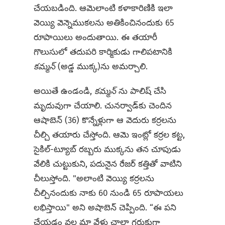
చేయబడింది. ఆమెలాంటి కళాకారిణికి ఇలా
వెయ్యి వెన్నెముకలను అతికించినందుకు 65
రూపాయిలు అందుతాయి. ఈ తయారీ
గొలుసులో తదుపరి కార్మికుడు గాలిపటానికి
కమ్మన్
(అడ్డ ముక్క)ను అమర్చాలి.
అయితే ఉండండి,
కమ్మన్‌
ను పాలిష్ చేసి
మృదువుగా చేయాలి. చునర్వాడ్‌కు చెందిన
ఆషాబెన్ (36) కొన్నేళ్లుగా ఆ వెదురు కర్రలను
చీల్చి తయారు చేస్తోంది. ఆమె ఇంట్లో కర్రల కట్ట,
సైకిల్-ట్యూబ్ రబ్బరు ముక్కను తన చూపుడు
వేలికి చుట్టుకుని, పదునైన రేజర్ కత్తితో వాటిని
చీలుస్తోంది. "అలాంటి వెయ్యి కర్రలను
చీల్చినందుకు నాకు 60 నుండి 65 రూపాయలు
లభిస్తాయి" అని అషాబెన్ చెప్పింది. “ఈ పని
చేయడం వల్ల మా వేళ్లు చాలా గరుకుగా