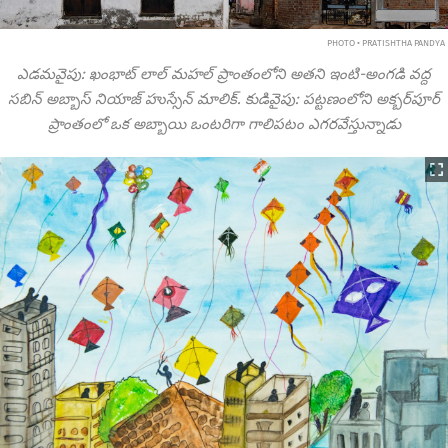
PHOTO • PRATISHTHA PANDYA
ఎడమవైపు: ఖంభాట్ లాల్ మహల్ ప్రాంతంలోని అతని ఇంటి-అంగడి వద్ద
సబిన్ అబ్బాస్ నియాజ్ హుస్సేన్ మాలిక్. కుడివైపు: పట్టణంలోని అక్బర్‌పూర్
ప్రాంతంలో ఒక అబ్బాయి ఒంటరిగా గాలిపటం ఎగరవేస్తున్నాడు