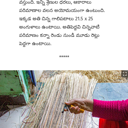
వస్తుంది. ఇన్ని శ్రేణుల ధరలు, ఆకారాలు
పరిమాణాల వలన అయోమయంగా ఉంటుంది.
ఇక్కడ అతి చిన్న గాలిపటాలు 21.5 x 25
అంగుళాలు ఉంటాయి. అతిపెద్దవి చిన్నవాటి
పరిమాణం కన్నా రెండు నుండి మూడు రెట్లు
పెద్దగా ఉంటాయి.
*****