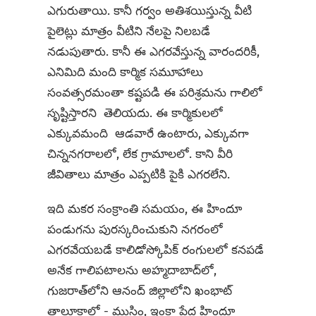
ఎగురుతాయి. కానీ గర్వం అతిశయిస్తున్న వీటి
పైలెట్లు మాత్రం వీటిని నేలపై నిలబడే
నడుపుతారు. కానీ ఈ ఎగరవేస్తున్న వారందరికీ,
ఎనిమిది మంది కార్మిక సమూహాలు
సంవత్సరమంతా కష్టపడి ఈ పరిశ్రమను గాలిలో
సృష్టిస్తారని తెలియదు. ఈ కార్మికులలో
ఎక్కువమంది ఆడవారే ఉంటారు, ఎక్కువగా
చిన్ననగరాలలో, లేక గ్రామాలలో. కాని వీరి
జీవితాలు మాత్రం ఎప్పటికి పైకి ఎగరలేని.
ఇది మకర సంక్రాంతి సమయం, ఈ హిందూ
పండుగను పురస్కరించుకుని నగరంలో
ఎగరవేయబడే కాలిడోస్కోపిక్ రంగులలో కనపడే
అనేక గాలిపటాలను అహ్మదాబాద్‌లో,
గుజరాత్‌లోని ఆనంద్ జిల్లాలోని ఖంభాట్
తాలూకాలో - ముస్లిం, ఇంకా పేద హిందూ