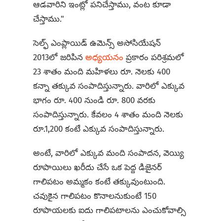
ఆడవారిని ఇంట్లో పనిచేస్తాము, వంట కూడా
చేస్తాము."
సెల్ఫ్ ఎంప్లాయిడ్ ఉమెన్స్ అసోసియేషన్
2013లో జరిపిన
అధ్యయనం
ప్రకారం పరిశ్రమలో
23 శాతం మంది మహిళలు రూ. నెలకు 400
కన్నా తక్కువ సంపాదిస్తున్నారు. వారిలో ఎక్కువ
భాగం రూ. 400 నుండి రూ. 800 వరకు
సంపాదిస్తున్నారు. కేవలం 4 శాతం మంది నెలకు
రూ.1,200 కంటే ఎక్కువ సంపాదిస్తున్నారు.
అంటే, వారిలో ఎక్కువ మంది సంపాదన, వెయ్యి
రూపాయిలు ఖరీదు చేసే ఒక పెద్ద డిజైనర్
గాలిపటం అమ్మకం కంటే తక్కువుంటుంది.
చవుకైన గాలిపటం కొనాలనుకుంటే 150
రూపాయలకు ఐదు గాలిపటాలను ఎంచుకోవాల్సి