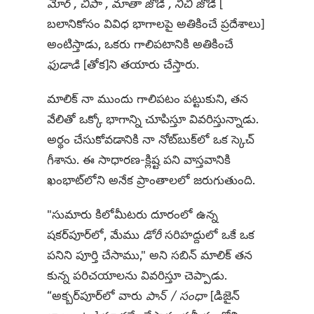
మోర్ , చిపా , మాతా జోడి , నీచి జోడి
[
బలానికోసం వివిధ భాగాలపై అతికించే ప్రదేశాలు]
అంటిస్తాడు, ఒకరు గాలిపటానికి అతికించే
ఫుడాడి
[తోక]ని తయారు చేస్తారు.
మాలిక్ నా ముందు గాలిపటం పట్టుకుని, తన
వేలితో ఒక్కో భాగాన్ని చూపిస్తూ వివరిస్తున్నాడు.
అర్థం చేసుకోవడానికి నా నోట్‌బుక్‌లో ఒక స్కెచ్
గీశాను. ఈ సాధారణ-క్లిష్ట పని వాస్తవానికి
ఖంభాట్‌లోని అనేక ప్రాంతాలలో జరుగుతుంది.
"సుమారు కిలోమీటరు దూరంలో ఉన్న
షకర్‌పూర్‌లో, మేము
డోరీ
సరిహద్దులో ఒకే ఒక
పనిని పూర్తి చేసాము," అని సబిన్ మాలిక్ తన
కున్న పరిచయాలను వివరిస్తూ చెప్పాడు.
“అక్బర్‌పూర్‌లో వారు
పాన్ / సంధా
[డిజైన్