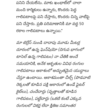
పనిని చేయలేను. మాకు ఖంభాట్‌లో చాలా
మంది కార్మికులు ఉన్నారు, కొందరు పెద్ద
గాలిపటాలపై పని చేస్తారు, కొందరు చిన్న వాటిపై
పని చేస్తారు. ప్రతి పరిమాణానికి మా వద్ద 50
రకాల గాలిపటాలు ఉన్నాయి.”
మా టెర్రేస్ నుండి దాదాపు మూడు మీటర్ల
దూరంలో ఉన్న ఘెన్‌షియో (దిగువ భాగంలో
టాసెల్ ఉన్న గాలిపటం) నా చేతికి అందే
సమయానికి, అనేక ఆకృతుల వివిధ రంగుల
గాలిపటాలు ఆకాశంలో అద్భుతమైన యుద్ధాలు
చేస్తూ ఉంటాయి. ఆకాశమంతా చీల్స్ (పొడవాటి
రెక్కలతో కూడిన పక్షి ఆకారంలో ఉండే ఫైటర్
కైట్‌లు), చందేదార్లు (వృత్తాలతో కూడిన
గాలిపటం), పట్టేదార్లు (ఒకటి కంటే ఎక్కువ
రంగులలో వికర్ణ లేదా క్షితిజ సమాంతర