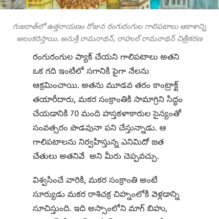
గుజరాత్‌లో ఉత్తరాయణం రోజున రంగురంగుల గాలిపటాలు ఆకాశాన్ని
అలంకరిస్తాయి. అనుశ్రీ రామనాథన్, రాహుల్ రామనాథన్ చిత్రీకరణ
రంగురంగుల ప్యాక్ చేయని గాలిపటాలు అతని
ఒక గది ఇంటిలో సగానికి పైగా నేలను
ఆక్రమించాయి. అతను మూడవ తరం కాంట్రాక్ట్
తయారీదారు, మకర సంక్రాంతికి సామాగ్రిని సిద్ధం
చేయడానికి 70 మంది హస్తకళాకారుల సైన్యంతో
సంవత్సరం పొడవునా పని చేస్తున్నాడు. ఆ
గాలిపటాలను నిర్వహిస్తున్న ఎనిమిదో జత
చేతులు అతనివే అని మీరు చెప్పవచ్చు.
విశ్వసించే వారికి, మకర సంక్రాంతి అంటే
సూర్యుడు మకర రాశిచక్ర చిహ్నంలోకి వెళ్లడాన్ని
సూచిస్తుంది. ఇది అస్సాంలోని మాగ్ బిహు,