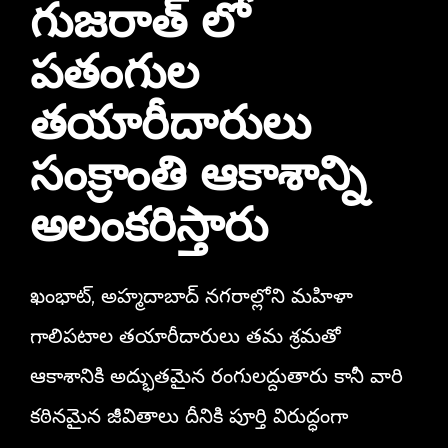
గుజరాత్ లో
పతంగుల
తయారీదారులు
సంక్రాంతి ఆకాశాన్ని
అలంకరిస్తారు
ఖంభాట్, అహ్మదాబాద్‌ నగరాల్లోని మహిళా
గాలిపటాల తయారీదారులు తమ శ్రమతో
ఆకాశానికి అద్భుతమైన రంగులద్దుతారు కానీ వారి
కఠినమైన జీవితాలు దీనికి పూర్తి విరుద్ధంగా