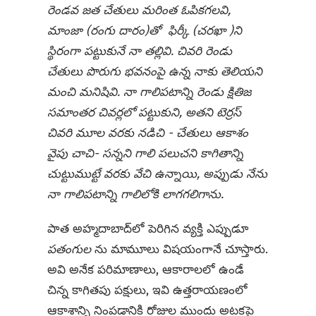
రెండవ జత చేతులు మరింత ఓపికగలవి,
మాంజా (రంగు దారం)తో ఫిర్కీ (చరఖా )ని
స్థిరంగా పట్టుకునే నా తల్లివి. చివరి రెండు
చేతులు పొరుగు భవనంపై ఉన్న నాకు తెలియని
మంచి మనిషివి. నా గాలిపటాన్ని రెండు క్షితిజ
సమాంతర చివర్లలో పట్టుకుని, అతని టెర్రస్
చివరి మూల వరకు నడిచి - చేతులు ఆకాశం
వైపు చాచి- సన్నని గాలి పలుచని కాగితాన్ని
చుట్టుముట్టే వరకు వేచి ఉన్నాయి, అప్పుడు నేను
నా గాలిపటాన్ని గాలిలోకి లాగగలిగాను.
పాత అహ్మదాబాద్‌లో పెరిగిన వ్యక్తి ఎప్పుడూ
పతంగుల
ను మామూలు విషయంగానే చూస్తారు.
అవి అనేక పరిమాణాలు, ఆకారాలలో ఉండే
చిన్న కాగితపు పక్షులు, ఇవి ఉత్తరాయణంలో
ఆకాశాన్ని నింపడానికి రోజుల ముందు అటకపై