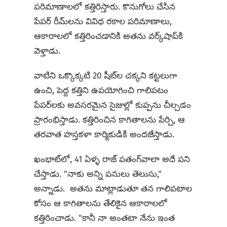
పరిమాణాలలో కత్తిరిస్తారు. కొనుగోలు చేసిన
పేపర్ రీమ్‌లను వివిధ రకాల పరిమాణాలు,
ఆకారాలలో కత్తిరించడానికి అతను వర్క్‌షాప్‌కి
వెళ్తాడు.
వాటిని ఒక్కొక్కటి 20 షీట్‌ల చక్కని కట్టలుగా
ఉంచి, పెద్ద కత్తిని ఉపయోగించి గాలిపటం
పేపర్‌లకు అవసరమైన సైజుల్లో కుప్పను చీల్చడం
ప్రారంభిస్తాడు. కత్తిరించిన కాగితాలను పేర్చి, ఆ
తరవాత హస్తకళా కార్మికుడికి అందజేస్తాడు.
ఖంభాట్‌లో, 41 ఏళ్ళ రాజ్ పతంగ్‌వాలా అదే పని
చేస్తాడు. "నాకు అన్ని పనులు తెలుసు,"
అన్నాడు. అతను మాట్లాడుతూ తన గాలిపటాల
కోసం ఆ కాగితాలను తేలికైన ఆకారాలలో
కత్తిరించాడు. "కానీ నా అంతటా నేను ఇంత