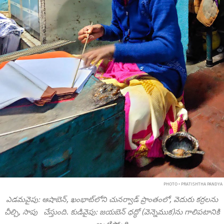
PHOTO • PRATISHTHA PANDYA
ఎడమవైపు: ఆషాబెన్, ఖంభాట్‌లోని చునర్వాడ్ ప్రాంతంలో, వెదురు కర్రలను
చీల్చి, సాపు చేస్తుంది. కుడివైపు: జయబెన్ ధద్ధో (వెన్నెముక)ను గాలిపటానికి