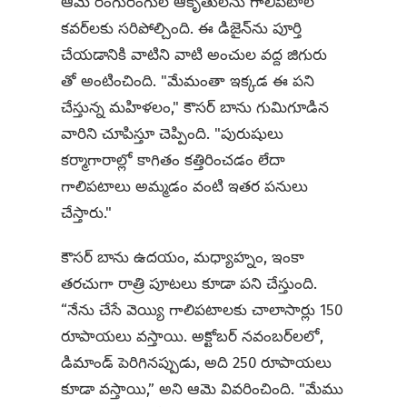
ఆమె రంగురంగుల ఆకృతులను గాలిపటాల
కవర్‌లకు సరిపోల్చింది. ఈ డిజైన్‌ను పూర్తి
చేయడానికి వాటిని వాటి అంచుల వద్ద జిగురు
తో అంటించింది. "మేమంతా ఇక్కడ ఈ పని
చేస్తున్న మహిళలం," కౌసర్ బాను గుమిగూడిన
వారిని చూపిస్తూ చెప్పింది. "పురుషులు
కర్మాగారాల్లో కాగితం కత్తిరించడం లేదా
గాలిపటాలు అమ్మడం వంటి ఇతర పనులు
చేస్తారు."
కౌసర్ బాను ఉదయం, మధ్యాహ్నం, ఇంకా
తరచుగా రాత్రి పూటలు కూడా పని చేస్తుంది.
“నేను చేసే వెయ్యి గాలిపటాలకు చాలాసార్లు 150
రూపాయలు వస్తాయి. అక్టోబర్ నవంబర్‌లలో,
డిమాండ్ పెరిగినప్పుడు, అది 250 రూపాయలు
కూడా వస్తాయి,” అని ఆమె వివరించింది. "మేము