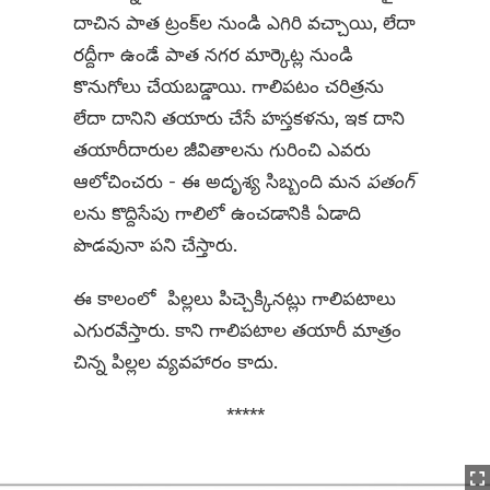
దాచిన పాత ట్రంక్‌ల నుండి ఎగిరి వచ్చాయి, లేదా
రద్దీగా ఉండే పాత నగర మార్కెట్ల నుండి
కొనుగోలు చేయబడ్డాయి. గాలిపటం చరిత్రను
లేదా దానిని తయారు చేసే హస్తకళను, ఇక దాని
తయారీదారుల జీవితాలను గురించి ఎవరు
ఆలోచించరు - ఈ అదృశ్య సిబ్బంది మన
పతంగ్‌
లను కొద్దిసేపు గాలిలో ఉంచడానికి ఏడాది
పొడవునా పని చేస్తారు.
ఈ కాలంలో పిల్లలు పిచ్చెక్కినట్లు గాలిపటాలు
ఎగురవేస్తారు. కాని గాలిపటాల తయారీ మాత్రం
చిన్న పిల్లల వ్యవహారం కాదు.
*****