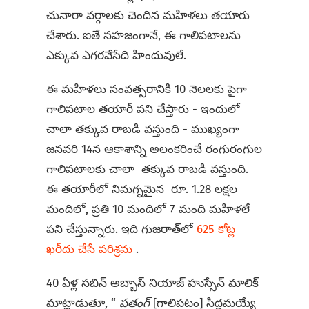
చునారా వర్గాలకు చెందిన మహిళలు తయారు
చేశారు. ఐతే సహజంగానే, ఈ గాలిపటాలను
ఎక్కువ ఎగరవేసేది హిందువులే.
ఈ మహిళలు సంవత్సరానికి 10 నెలలకు పైగా
గాలిపటాల తయారీ పని చేస్తారు - ఇందులో
చాలా తక్కువ రాబడి వస్తుంది - ముఖ్యంగా
జనవరి 14న ఆకాశాన్ని అలంకరించే రంగురంగుల
గాలిపటాలకు చాలా తక్కువ రాబడి వస్తుంది.
ఈ తయారీలో నిమగ్నమైన రూ. 1.28 లక్షల
మందిలో, ప్రతి 10 మందిలో 7 మంది మహిళలే
పని చేస్తున్నారు. ఇది గుజరాత్‌లో
625 కోట్ల
ఖరీదు చేసే పరిశ్రమ
.
40 ఏళ్ల సబిన్ అబ్బాస్ నియాజ్ హుస్సేన్ మాలిక్
మాట్లాడుతూ, “
పతంగ్
[గాలిపటం] సిద్ధమయ్యే