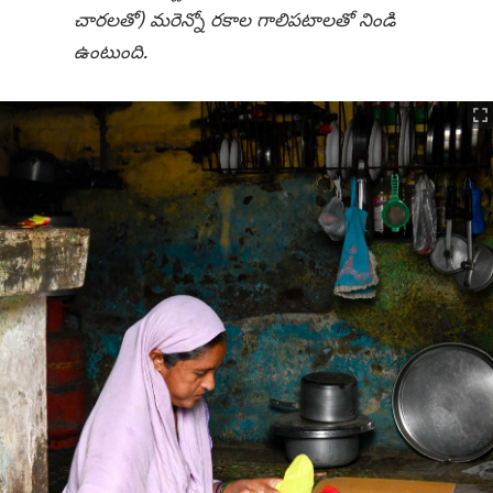
చారలతో) మరెన్నో రకాల గాలిపటాలతో నిండి
ఉంటుంది.