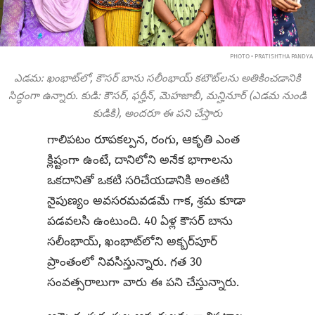
PHOTO • PRATISHTHA PANDYA
ఎడమ: ఖంభాట్‌లో, కౌసర్ బాను సలీంభాయ్ కటౌట్‌లను అతికించడానికి
సిద్ధంగా ఉన్నారు. కుడి: కౌసర్, ఫర్హీన్, మెహజాబీ, మన్హినూర్ (ఎడమ నుండి
కుడికి), అందరూ ఈ పని చేస్తారు
గాలిపటం రూపకల్పన, రంగు, ఆకృతి ఎంత
క్లిష్టంగా ఉంటే, దానిలోని అనేక భాగాలను
ఒకదానితో ఒకటి సరిచేయడానికి అంతటి
నైపుణ్యం అవసరమవడమే గాక, శ్రమ కూడా
పడవలసి ఉంటుంది. 40 ఏళ్ల కౌసర్ బాను
సలీంభాయ్, ఖంభాట్‌లోని అక్బర్‌పూర్
ప్రాంతంలో నివసిస్తున్నారు. గత 30
సంవత్సరాలుగా వారు ఈ పని చేస్తున్నారు.