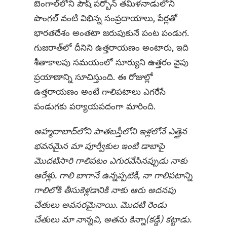
బెంగాల్‌లోని పౌష్ పర్బోన్ తమిళనాడులోని
పొంగల్ వంటి విభిన్న సంప్రదాయాలు, పేర్లతో
భారతదేశం అంతటా జరుపుకునే పంట పండుగ.
గుజరాత్‌లో దీనిని ఉత్తరాయణం అంటారు, ఇది
శీతాకాలపు సమయంలో సూర్యుని ఉత్తరం వైపు
ప్రయాణాన్ని సూచిస్తుంది. ఈ రోజుల్లో
ఉత్తరాయణం అంటే గాలిపటాలు ఎగరేసే
పండుగకు పర్యాయపదంగా మారింది.
అహ్మదాబాద్‌లోని పాతబస్తీలోని ఇళ్లలోనే ఎత్తైన
భవనమైన మా పూర్వీకుల ఇంటి డాబాపై
మొదటిసారి గాలిపటం ఎగురవేసినప్పుడు నాకు
ఆరేళ్లు. గాలి బాగానే ఉన్నప్పటికీ, నా గాలిపటాన్ని
గాలిలోకి తీసుకెళ్లడానికి నాకు ఆరు అదనపు
చేతులు అవసరమైనాయి. మొదటి రెండు
చేతులు మా నాన్నవి, అతను కిన్నా(కడ్డీ) కట్టాడు.