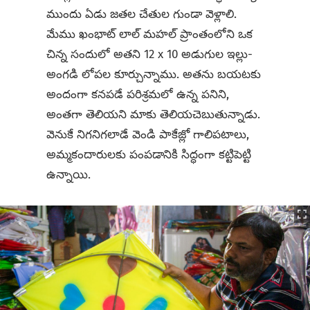
ముందు ఏడు జతల చేతుల గుండా వెళ్లాలి.
మేము ఖంభాట్ లాల్ మహల్ ప్రాంతంలోని ఒక
చిన్న సందులో అతని 12 x 10 అడుగుల ఇల్లు-
అంగడి లోపల కూర్చున్నాము. అతను బయటకు
అందంగా కనపడే పరిశ్రమలో ఉన్న పనిని,
అంతగా తెలియని మాకు తెలియచెబుతున్నాడు.
వెనుకే నిగనిగలాడే వెండి పాకేజ్లో గాలిపటాలు,
అమ్మకందారులకు పంపడానికి సిద్ధంగా కట్టిపెట్టి
ఉన్నాయి.