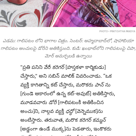
PHOTO • PRATISHTHA PANDYA
ఎడమ: గాలిపటం లోని భాగాల చిత్రం. సెంటర్: అహ్మదాబాద్‌లో, షాహాబియా
గాలిపటం అంచులపై డోరీని అతికిస్తుంది. కుడి: ఖంభాట్‌లోని గాలిపటంపై చిపా,
మోర్ అమర్చబడి ఉన్నాయి
"ప్రతి పనిని వేరే
కరిగర్
[హస్తకళా కార్మికుడు]
చేస్తారు," అని సబిన్ మాలిక్ వివరించాడు. “ఒక
వ్యక్తి కాగితాన్ని కట్ చేస్తారు, మరొకరు
పాన్‌
ను
[గుండె ఆకారంలో ఉన్న కట్-అవుట్] అతికిస్తారు,
మూడవవారు
డోరీ
[గాలిపటంకి అతికించిన
అంచు]ని, నాల్గవ వ్యక్తి
ధద్ధో
[వెన్నెముక]ను
అంటిస్తారు. తరువాత, మరొక
కరిగర్ కమ్మన్
[అడ్డంగా ఉండే ముక్క]ను పెడతారు, ఇంకొకరు