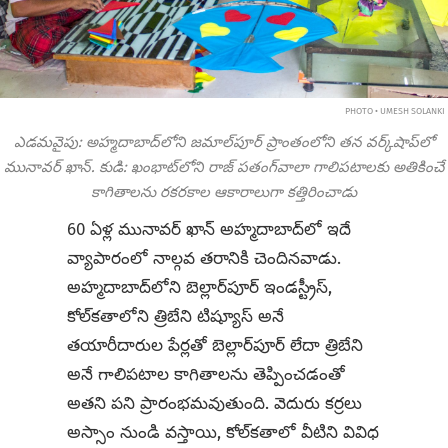
PHOTO • UMESH SOLANKI
ఎడమవైపు: అహ్మదాబాద్‌లోని జమాల్‌పూర్ ప్రాంతంలోని తన వర్క్‌షాప్‌లో
మునావర్ ఖాన్. కుడి: ఖంభాట్‌లోని రాజ్ పతంగ్‌వాలా గాలిపటాలకు అతికించే
కాగితాలను రకరకాల ఆకారాలుగా కత్తిరించాడు
60 ఏళ్ల మునావర్ ఖాన్ అహ్మదాబాద్‌లో ఇదే
వ్యాపారంలో నాల్గవ తరానికి చెందినవాడు.
అహ్మదాబాద్‌లోని బెల్లార్‌పూర్ ఇండస్ట్రీస్,
కోల్‌కతాలోని త్రిబేని టిష్యూస్ అనే
తయారీదారుల పేర్లతో బెల్లార్‌పూర్ లేదా త్రిబేని
అనే గాలిపటాల కాగితాలను తెప్పించడంతో
అతని పని ప్రారంభమవుతుంది. వెదురు కర్రలు
అస్సాం నుండి వస్తాయి, కోల్‌కతాలో వీటిని వివిధ