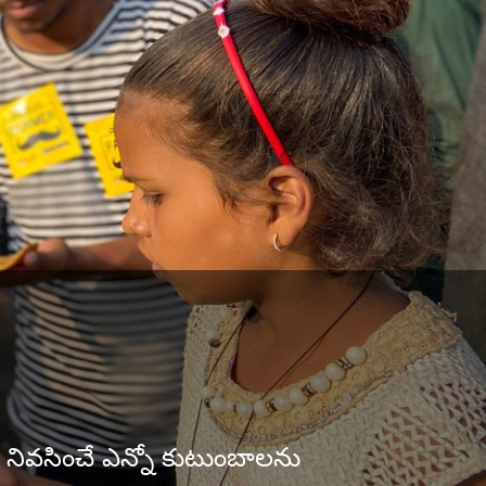
ో నివసించే ఎన్నో కుటుంబాలను