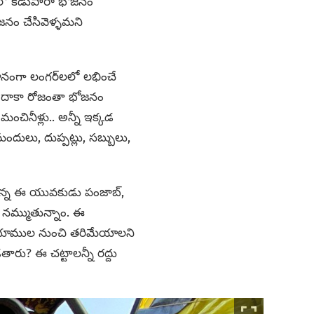
‌లలో కడుపారా భోజనం
జనం చేసివెళ్ళమని
ధానంగా లంగర్‌లలో లభించే
ల దాకా రోజంతా భోజనం
మంచినీళ్లు.. అన్నీ ఇక్కడ
దులు, దుప్పట్లు, సబ్బులు,
వుతున్న ఈ యువకుడు పంజాబ్,
ు నమ్ముతున్నాం. ఈ
మా భూముల నుంచి తరిమేయాలని
ారు? ఈ చట్టాలన్నీ రద్దు