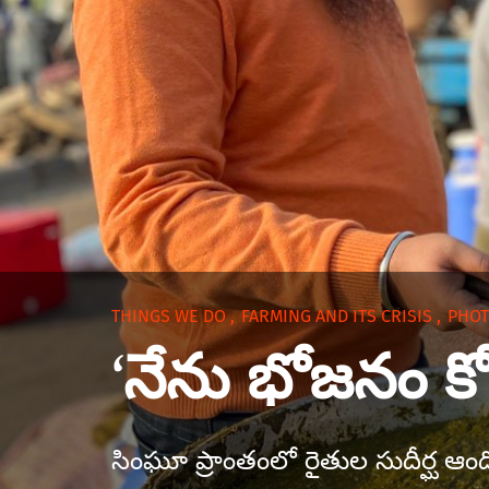
THINGS WE DO
,
FARMING AND ITS CRISIS
,
PHO
‘నేను భోజనం కో
సింఘూ ప్రాంతంలో రైతుల సుదీర్ఘ ఆంద