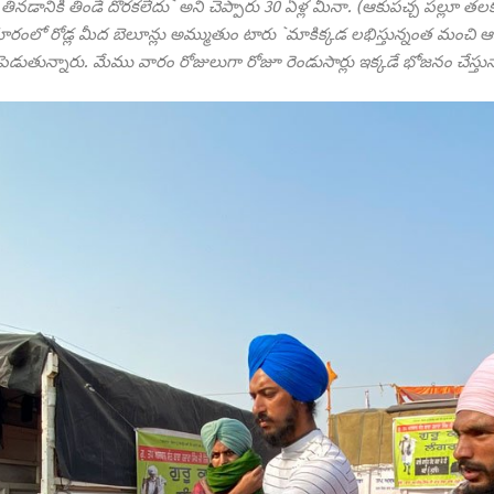
ానికి తిండే దొరకలేదు` అని చెప్పారు 30 ఏళ్ల మీనా. (ఆకుపచ్చ పల్లూ తలకు 
ూరంలో రోడ్ల మీద బెలూన్లు అమ్ముతుం
టారు
`మాకిక్కడ లభిస్తున్నంత మంచి 
ెడుతున్నారు. మేము వారం రోజులుగా రోజూ రెండుసార్లు ఇక్కడే భోజనం చేస్తున