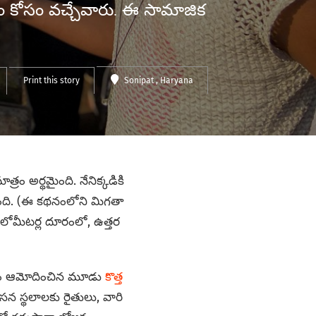
ం కోసం వచ్చేవారు. ఈ సామాజిక
Print this story
Sonipat
, Haryana
ం అర్థమైంది. నేనిక్కడికి
పింది. (ఈ కథనంలోని మిగతా
ిలోమీటర్ల దూరంలో, ఉత్తర
్వం ఆమోదించిన మూడు
కొత్త
సన స్థలాలకు రైతులు, వారి