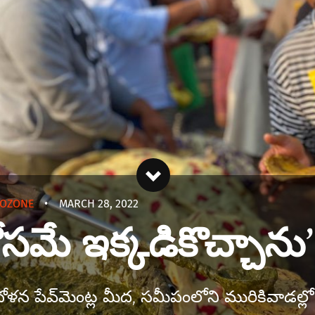
TOZONE
•
MARCH 28, 2022
సమే ఇక్కడికొచ్చాను’
ోళన పేవ్‌మెంట్ల మీద, సమీపంలోని మురికివాడల్ల