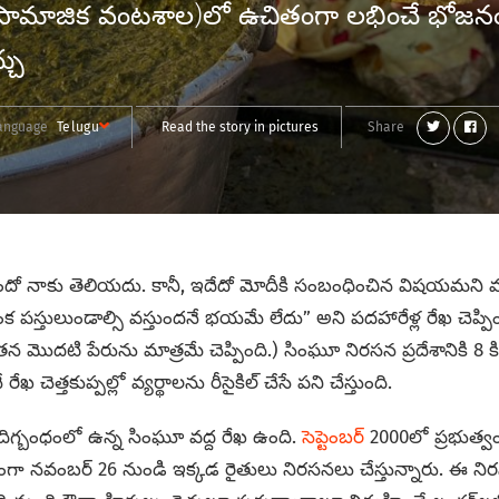
ర్(సామాజిక వంటశాల)లో ఉచితంగా లభించే భోజన
చు
anguage
Telugu
Read the story in pictures
Share
ో నాకు తెలియదు. కానీ, ఇదేదో మోదీకి సంబంధించిన విషయమని మాత్ర
 పస్తులుండాల్సి వస్తుందనే భయమే లేదు” అని పదహారేళ్ల రేఖ చెప్
ొదటి పేరును మాత్రమే చెప్పింది.) సింఘూ నిరసన ప్రదేశానికి 8 క
రేఖ చెత్తకుప్పల్లో వ్యర్థాలను రీసైకిల్ చేసే పని చేస్తుంది.
దిగ్బంధంలో ఉన్న సింఘూ వద్ద రేఖ ఉంది.
సెప్టెంబర్
2000లో ప్రభుత
కంగా నవంబర్ 26 నుండి ఇక్కడ రైతులు నిరసనలు చేస్తున్నారు. ఈ నిర