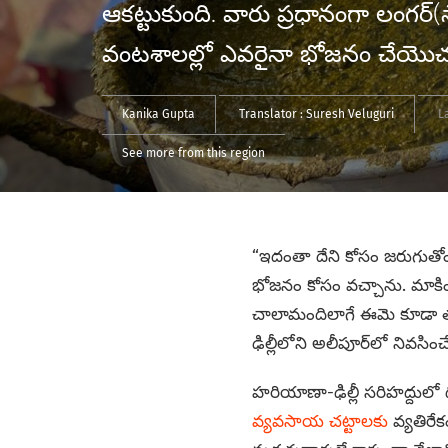
ఆకట్టుకుంది. వారు ప్రధానంగా లంగ
వంటశాలల్లో ఎవరైనా భోజనం చేయొచ్
Kanika Gupta
Translator :
Suresh Veluguri
L
See more from this region
“ఇదంతా దేని కోసం జరుగుతోంద
భోజనం కోసం వచ్చాను. మాకింక
చాలామందిలాగే ఈమె కూడా తన మ
ఢిల్లీలోని అలీపూర్‌లో నివసించే 
హరియాణా-ఢిల్లీ సరిహద్దులో 
వ్యవసాయ చట్టాలకు
వ్యతిరే