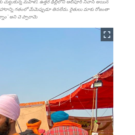
చుట్టుకున్న మహిళ). ఉత్తర ఢిల్లీలోని ఆలీపూర్ నివాసి అయిన
ఆహారాన్ని గతంలో మేమెప్పుడూ తినలేదు. రైతులు మాకు రోజంతా
్నాం` అని చె
ప్పారామె