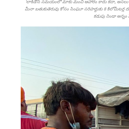
'లాక్‌డౌన్‌ సమయంలో మాకు మంచి ఆహారం కాదు కదా, అసలు తినడ
మీనా బతుకుతెరువు కోసం సింఘూ సరిహద్దుకు 8 కిలోమీటర్ల ద
కడుపు నిండా అన్నం ప