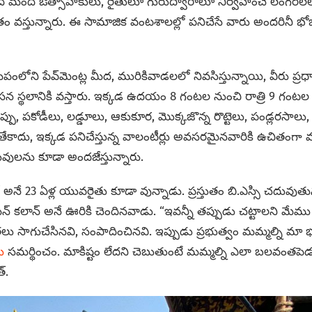
ది మంది ఔత్సాహికులు, రైతులూ గురుద్వారాలూ నిర్వహించే లంగర్
ం వస్తున్నారు. ఈ సామాజిక వంటశాలల్లో పనిచేసే వారు అందరినీ భో
ంలోని పేవ్‌మెంట్ల మీద, మురికివాడలలో నివసిస్తున్నాయి, వీరు ప్ర
 స్థలానికి వస్తారు. ఇక్కడ ఉదయం 8 గంటల నుంచి రాత్రి 9 గంట
పప్పు, పకోడీలు, లడ్డూలు, ఆకుకూర, మొక్కజొన్న రొట్టెలు, పండ్లరసాలు, 
ాదు, ఇక్కడ పనిచేస్తున్న వాలంటీర్లు అవసరమైనవారికి ఉచితంగా మం
తువులను కూడా అందజేస్తున్నారు.
ింగ్ అనే 23 ఏళ్ల యువరైతు కూడా వున్నాడు. ప్రస్తుతం బి.ఎస్సి చదు
ఘుమన్ కలాన్ అనే ఊరికి చెందినవాడు. “ఇవన్నీ తప్పుడు చట్టాలని మేమ
ు సాగుచేసినవి, సంపాదించినవి. ఇప్పుడు ప్రభుత్వం మమ్మల్ని 
ను
సమర్థించం. మాకిష్టం లేదని చెబుతుంటే మమ్మల్ని ఎలా బలవంతపెడత
్.