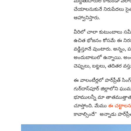
మద్దతుదారులే కాకుండా వేలా
చేయాలనుకునే నిరుపేదలు సైత
ఆహ్వానిస్తారు.
వీరిలో చాలా కుటుంబాలు సమీప
ఉచిత భోజనం కోసమే ఈ నిరసన
వడ్డిస్తూనే వుంటారు. అన్నం, 
అందుబాటులో ఉన్నాయి. అంతేక
చెప్పులు, బట్టలు, తదితర వస్
ఈ వాలంటీర్లలో హర్‌ప్రీత్ స
గుర్‌దాస్‌పూర్ జిల్లాలోని 
భూములన్నీ మా తాతముత్తాతల
చూస్తోంది. మేము
ఈ చట్టాల
కావాల్సిందే” అన్నాడు హర్‌ప్రీత