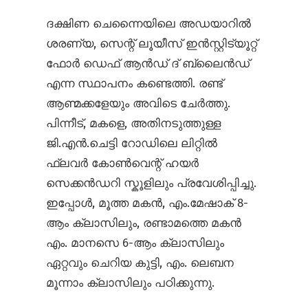
ദക്ഷിണ ചെന്നൈയിലെ അഡയാറിൽ
ശരണ്യ, സെന്റ് ലൂയീസ് ഇൻസ്റ്റിട്യൂറ്റ്
ഫോർ ഡെഫ് ആൻഡ് ദ് ബ്ലൈൻഡ്
എന്ന സ്ഥാപനം കണ്ടെത്തി. രണ്ട്
ആണ്മക്കളേയും അവിടെ ചേർത്തു.
പിന്നീട്, മകളെ, അതിനടുത്തുള്ള
ജി.എൻ.ചെട്ടി റോഡിലെ ലിറ്റിൽ
ഫ്ലവർ കോൺ‌വെന്റ് ഹയർ
സെക്കൻഡറി സ്കൂളിലും പ്രവേശിപ്പിച്ചു.
ഇപ്പോൾ, മൂത്ത മകൻ, എം.മേഷാക് 8-
ആം ക്ലാസിലും, രണ്ടാമത്തെ മകൻ
എം. മാനസെ 6-ആം ക്ലാസിലും
ഏറ്റവും ചെറിയ കുട്ടി, എം. ലെബന
മൂന്നാം ക്ലാസിലും പഠിക്കുന്നു.