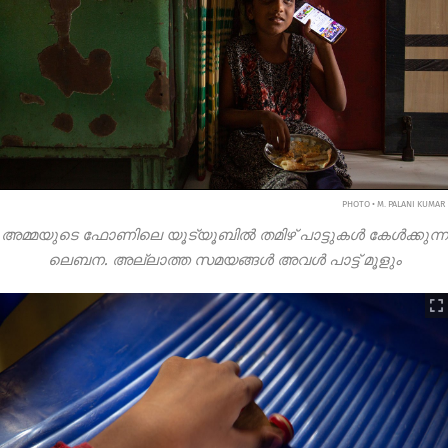
PHOTO • M. PALANI KUMAR
അമ്മയുടെ ഫോണിലെ യൂട്യൂബിൽ തമിഴ് പാട്ടുകൾ കേൾക്കുന്ന
ലെബന. അല്ലാത്ത സമയങ്ങൾ അവൾ പാട്ട് മൂളും