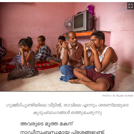
PHOTO • M. PALANI KUMAR
ഗുമ്മിടിപൂണ്ടിയിലെ വീട്ടിൽ, രാവിലെ എന്നും ശരണ്യയുടെ
കുടുംബാംഗങ്ങൾ ഒത്തുചേരുന്നു
അവരുടെ മൂത്ത മകന്
നാഡീസംബന്ധമായ പ്രശ്നങ്ങളുണ്ട്.