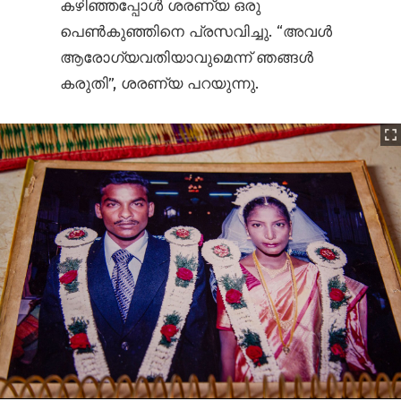
കഴിഞ്ഞപ്പോൾ ശരണ്യ ഒരു
പെൺകുഞ്ഞിനെ പ്രസവിച്ചു. “അവൾ
ആരോഗ്യവതിയാവുമെന്ന് ഞങ്ങൾ
കരുതി”, ശരണ്യ പറയുന്നു.