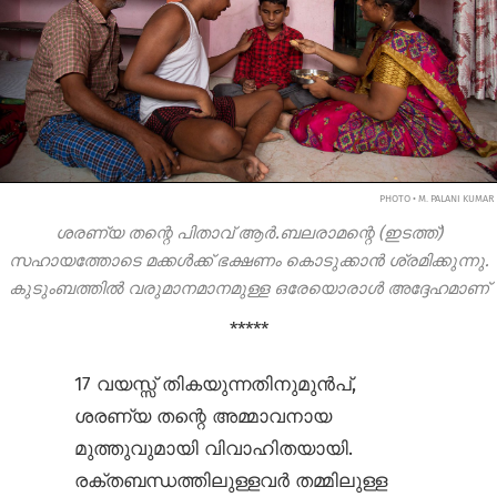
PHOTO • M. PALANI KUMAR
ശരണ്യ തന്റെ പിതാവ് ആർ.ബലരാമന്റെ (ഇടത്ത്)
സഹായത്തോടെ മക്കൾക്ക് ഭക്ഷണം കൊടുക്കാൻ ശ്രമിക്കുന്നു.
കുടുംബത്തിൽ വരുമാനമാനമുള്ള ഒരേയൊരാൾ അദ്ദേഹമാണ്
*****
17 വയസ്സ് തികയുന്നതിനുമുൻപ്,
ശരണ്യ തന്റെ അമ്മാവനായ
മുത്തുവുമായി വിവാഹിതയായി.
രക്തബന്ധത്തിലുള്ളവർ തമ്മിലുള്ള