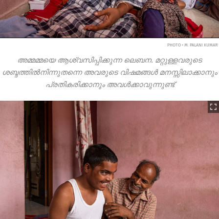
PHOTO • M. PALANI KUMAR
അമ്മമ്മയെ ആശ്വസിപ്പിക്കുന്ന ലെബന. മറ്റുള്ളവരുടെ
ശബ്ദത്തിൽനിന്നുതന്നെ അവരുടെ വിഷമങ്ങൾ മനസ്സിലാക്കാനും
പ്രതികരിക്കാനും അവൾക്കാവുന്നുണ്ട്