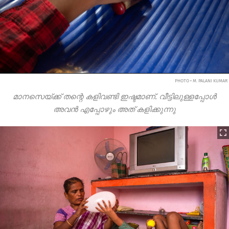
PHOTO • M. PALANI KUMAR
മാനസെയ്ക്ക് തന്റെ കളിവണ്ടി ഇഷ്ടമാണ്. വീട്ടിലുള്ളപ്പോൾ
അവൻ എപ്പോഴും അത് കളിക്കുന്നു