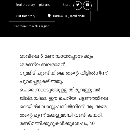
Read the story in pictures
Share
Print this story
Thiruvallur
, Tamil Nadu
See more from this region
രാവിലെ 6 മണിയായപ്പോഴേക്കും
ശരണ്യ ബലരാമൻ,
ഗുമ്മിടിപൂണ്ടിയിലെ തന്റെ വീട്ടിൽനിന്ന്
പുറപ്പെട്ടുകഴിഞ്ഞു.
ചെന്നൈക്കടുത്തുള്ള തിരുവള്ളുവർ
ജില്ലയിലെ ഈ ചെറിയ പട്ടണത്തിലെ
റെയിൽ‌വേ സ്റ്റേഷനിൽനിന്ന് ആ അമ്മ,
തന്റെ മൂന്ന് മക്കളുമായി വണ്ടി കയറി.
രണ്ട് മണിക്കൂറുകൾക്കുശേഷം, 40