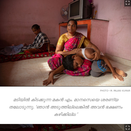
PHOTO • M. PALANI KUMAR
മടിയിൽ കിടക്കുന്ന മകൻ എം. മാനസെയെ ശരണ്യ
തലോടുന്നു. ‘ഞാൻ അടുത്തില്ലെങ്കിൽ അവൻ ഭക്ഷണം
കഴിക്കില്ല
’