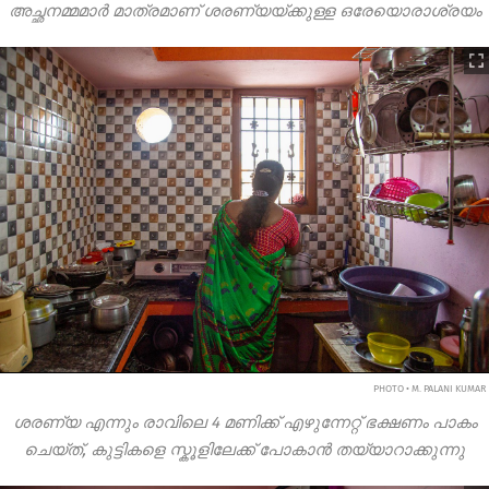
അച്ഛനമ്മമാർ മാത്രമാണ് ശരണ്യയ്ക്കുള്ള ഒരേയൊരാശ്രയം
PHOTO • M. PALANI KUMAR
ശരണ്യ എന്നും രാവിലെ 4 മണിക്ക് എഴുന്നേറ്റ് ഭക്ഷണം പാകം
ചെയ്ത്, കുട്ടികളെ സ്കൂളിലേക്ക് പോകാൻ തയ്യാറാക്കുന്നു