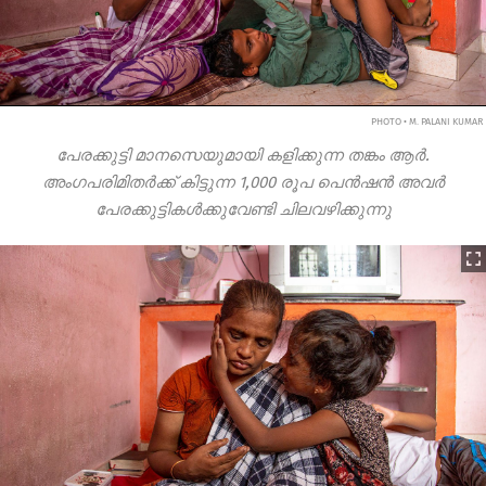
PHOTO • M. PALANI KUMAR
പേരക്കുട്ടി മാനസെയുമായി കളിക്കുന്ന തങ്കം ആർ.
അംഗപരിമിതർക്ക് കിട്ടുന്ന 1,000 രൂപ പെൻഷൻ അവർ
പേരക്കുട്ടികൾക്കുവേണ്ടി ചിലവഴിക്കുന്നു