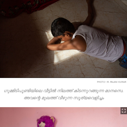
PHOTO • M. PALANI KUMAR
ഗുമ്മിടിപൂണ്ടിയിലെ വീട്ടിൽ നിലത്ത് കിടന്നുറങ്ങുന്ന മാനസെ.
അവന്റെ മുഖത്ത് വീഴുന്ന സൂര്യവെളിച്ചം