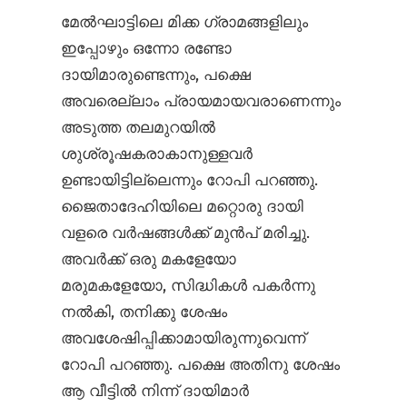
മേൽഘാട്ടിലെ മിക്ക ഗ്രാമങ്ങളിലും
ഇപ്പോഴും ഒന്നോ രണ്ടോ
ദായിമാരുണ്ടെന്നും, പക്ഷെ
അവരെല്ലാം പ്രായമായവരാണെന്നും
അടുത്ത തലമുറയിൽ
ശുശ്രൂഷകരാകാനുള്ളവർ
ഉണ്ടായിട്ടില്ലെന്നും റോപി പറഞ്ഞു.
ജൈതാദേഹിയിലെ മറ്റൊരു ദായി
വളരെ വർഷങ്ങൾക്ക് മുൻപ് മരിച്ചു.
അവർക്ക് ഒരു മകളേയോ
മരുമകളേയോ, സിദ്ധികൾ പകർന്നു
നൽകി, തനിക്കു ശേഷം
അവശേഷിപ്പിക്കാമായിരുന്നുവെന്ന്
റോപി പറഞ്ഞു. പക്ഷെ അതിനു ശേഷം
ആ വീട്ടിൽ നിന്ന് ദായിമാർ