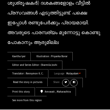
ശുശ്രൂഷകര്‍) ദശകങ്ങളോളം വീട്ടിൽ
പ്രസവങ്ങൾ എടുത്തിട്ടുണ്ട്. പക്ഷെ
ഇപ്പോൾ രണ്ടുപേർക്കും പ്രായമായി.
അവരുടെ പാരമ്പര്യം മുന്നോട്ടു കൊണ്ടു
പോകാനും ആരുമില്ല
Kavitha Iyer
Illustration :
Priyanka Borar
Editor and Series Editor :
Sharmila Joshi
Translator :
Rennymon K. C.
Language
Malayalam
Read the story in pictures
Share
Print this story
Amravati
, Maharashtra
See more from this region