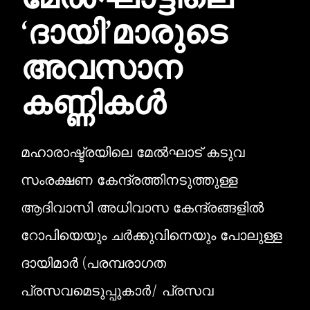
മേല്‍ഘാട്ടിലെ
‘ദായി’മാരുടെ
അവസാന
കണ്ണികള്‍
മഹാരാഷ്ട്രയിലെ മേൽഘാട് കടുവ
സംരക്ഷണ കേന്ദ്രത്തിനടുത്തുള്ള
ആദിവാസി അധിവാസ കേന്ദ്രങ്ങളിൽ
റോപിയെയും ചർക്കുവിനെയും പോലുള്ള
ദായിമാർ (പരമ്പരാഗത
പ്രസവമെടുപ്പുകാര്‍/ പ്രസവ