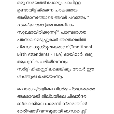
ഒരു സമയത്ത് പോലും ചാപിള്ള
ഉണ്ടായിട്ടില്ലെന്ന് പ്രകടമായ
അഭിമാനത്തോടെ അവർ പറഞ്ഞു. "
സബ് ചോഖാ
[അവരെല്ലാം
സുഖമായിരിക്കുന്നു]”. പരമ്പരാഗത
പ്രസവമെടുപ്പുകാര്‍ അല്ലെങ്കില്‍
പ്രസവശുശ്രൂഷകരാണ് (Traditional
Birth Attendants - TBA) ദായിമാർ. ഒരു
ആധുനിക പരിശീലനവും
സർട്ടിഫിക്കറ്റുമില്ലെങ്കിലും അവർ ഈ
ശുശ്രൂഷ ചെയ്യുന്നു.
മഹാരാഷ്ട്രയിലെ വിദർഭ പ്രദേശത്തെ
അമരാവതി ജില്ലയിലെ ചിഖൽദര
ബ്ലോക്കിലെ ധാരണി ഗ്രാമത്തിൽ
മേൽഘാട് വനവുമായി ബന്ധപ്പെട്ട്