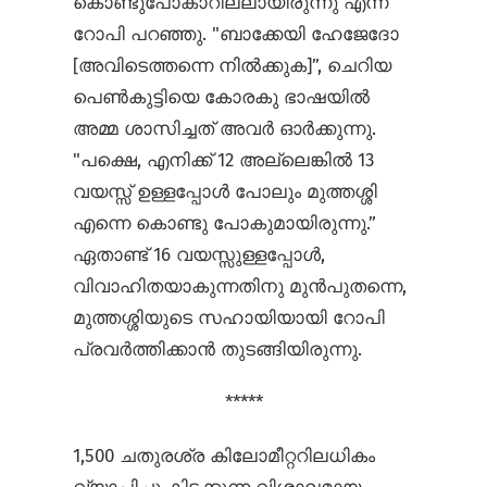
കൊണ്ടുപോകാറില്ലായിരുന്നു എന്ന്
റോപി പറഞ്ഞു. "ബാക്കേയി ഹേജേദോ
[അവിടെത്തന്നെ നിൽക്കുക]”, ചെറിയ
പെൺകുട്ടിയെ കോരകു ഭാഷയിൽ
അമ്മ ശാസിച്ചത് അവർ ഓർക്കുന്നു.
"പക്ഷെ, എനിക്ക് 12 അല്ലെങ്കിൽ 13
വയസ്സ് ഉള്ളപ്പോൾ പോലും മുത്തശ്ശി
എന്നെ കൊണ്ടു പോകുമായിരുന്നു.”
ഏതാണ്ട് 16 വയസ്സുള്ളപ്പോൾ,
വിവാഹിതയാകുന്നതിനു മുൻപുതന്നെ,
മുത്തശ്ശിയുടെ സഹായിയായി റോപി
പ്രവർത്തിക്കാൻ തുടങ്ങിയിരുന്നു.
*****
1,500 ചതുരശ്ര കിലോമീറ്ററിലധികം