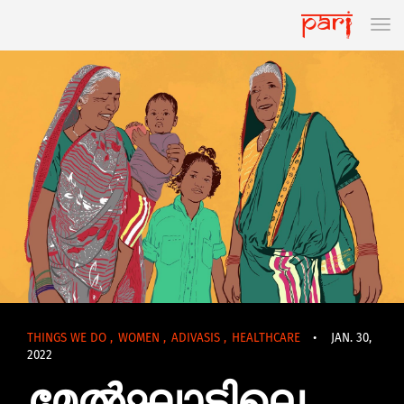
THINGS WE DO
,
WOMEN
,
ADIVASIS
,
HEALTHCARE
•
JAN. 30,
2022