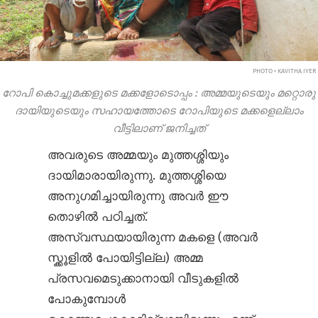
PHOTO • KAVITHA IYER
റോപി കൊച്ചുമക്കളുടെ മക്കളോടൊപ്പം
: അമ്മയുടെയും മറ്റൊരു
ദായിയുടെയും സഹായത്തോടെ റോപിയുടെ മക്കളെല്ലാം
വീട്ടിലാണ് ജനിച്ചത്
അവരുടെ അമ്മയും മുത്തശ്ശിയും
ദായിമാരായിരുന്നു. മുത്തശ്ശിയെ
അനുഗമിച്ചായിരുന്നു അവർ ഈ
തൊഴിൽ പഠിച്ചത്.
അസ്വസ്ഥയായിരുന്ന മകളെ (അവർ
സ്ക്കൂളിൽ പോയിട്ടില്ല) അമ്മ
പ്രസവമെടുക്കാനായി വീടുകളിൽ
പോകുമ്പോൾ