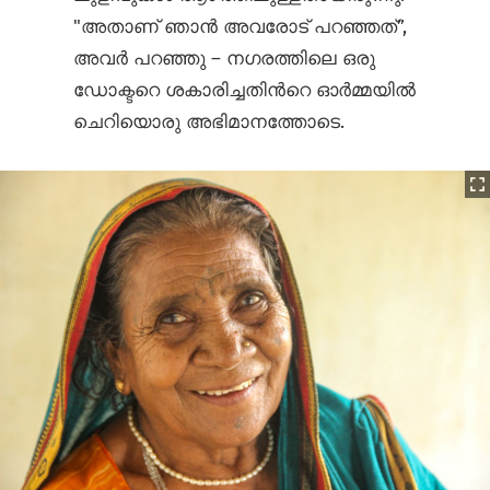
"അതാണ് ഞാൻ അവരോട് പറഞ്ഞത്”,
അവർ പറഞ്ഞു – നഗരത്തിലെ ഒരു
ഡോക്ടറെ ശകാരിച്ചതിന്‍റെ ഓർമ്മയിൽ
ചെറിയൊരു അഭിമാനത്തോടെ.