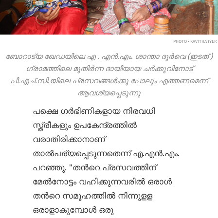
PHOTO • KAVITHA IYER
ബോറാട്യ
ഖേഡയിലെ എ
.
എൻ.എം. ശാന്താ ദുർവെ (ഇടത്
)
ഗ്രാമത്തിലെ മുതിർന്ന ദായിയായ ചര്‍ക്കുവിനോട്
പി.എച്.സി.യിലെ പ്രസവങ്ങൾക്കു പോലും എത്തണമെന്ന്
ആവശ്യപ്പെടുന്നു
പക്ഷെ ഗർഭിണികളായ നിരവധി
സ്ത്രീകളും ഉപകേന്ദ്രത്തിൽ
വരാതിരിക്കാനാണ്
താൽപര്യപ്പെടുന്നതെന്ന് എ.എൻ.എം.
പറഞ്ഞു. "തന്‍റെ പ്രസവത്തിന്
മേൽനോട്ടം വഹിക്കുന്നവരിൽ ഒരാൾ
തന്‍റെ സമൂഹത്തിൽ നിന്നുളള
ഒരാളാകുമ്പോൾ ഒരു