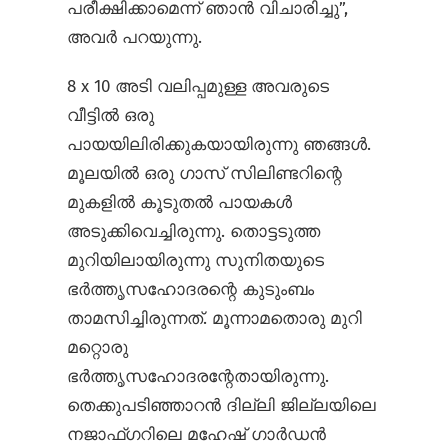
പരീക്ഷിക്കാമെന്ന് ഞാൻ വിചാരിച്ചു”,
അവർ പറയുന്നു.
8 x 10 അടി വലിപ്പമുള്ള അവരുടെ
വീട്ടിൽ ഒരു
പായയിലിരിക്കുകയായിരുന്നു ഞങ്ങൾ.
മൂലയിൽ ഒരു ഗാസ് സിലിണ്ടറിന്റെ
മുകളിൽ കൂടുതൽ പായകൾ
അടുക്കിവെച്ചിരുന്നു. തൊട്ടടുത്ത
മുറിയിലായിരുന്നു സുനിതയുടെ
ഭർത്തൃസഹോദരന്റെ കുടുംബം
താമസിച്ചിരുന്നത്. മൂന്നാമതൊരു മുറി
മറ്റൊരു
ഭർത്തൃസഹോദരന്റേതായിരുന്നു.
തെക്കുപടിഞ്ഞാറൻ ദില്ലി ജില്ലയിലെ
നജാഫ്‌ഗറിലെ മഹേഷ് ഗാർഡൻ