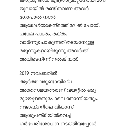
കരുതി, അത് എടുത്തുമാറ്റാനായി 2019
ജൂലായിൽ രണ്ട് തവണ അവർ
ഗോപാൽ നഗർ
ആരോഗ്യകേന്ദ്രത്തിലേക്ക് പോയി.
പക്ഷേ പകരം, രക്തം
വാർന്നുപോകുന്നത് തടയാനുള്ള
മരുന്നുകളായിരുന്നു അവർക്ക്
അവിടെനിന്ന് നൽകിയത്.
2019 നവംബറിൽ
ആർത്തവമുണ്ടായില്ല.
അതേസമയത്താണ് വയറ്റിൽ ഒരു
മുഴയുള്ളതുപോലെ തോന്നിയതും.
നജാഫ്ഗറിലെ വികാസ്
ആശുപത്രിയിൽ‌വെച്ച്
ഗർഭപരിശോധന നടത്തിയപ്പോൾ