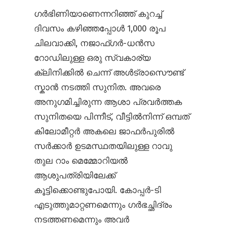
ഗർഭിണിയാണെന്നറിഞ്ഞ് കുറച്ച്
ദിവസം കഴിഞ്ഞപ്പോൾ 1,000 രൂപ
ചിലവാക്കി, നജാഫ്ഗർ-ധൻസ
റോഡിലുള്ള ഒരു സ്വകാര്യ
ക്ലിനിക്കിൽ ചെന്ന് അൾട്രാസൌണ്ട്
സ്കാൻ നടത്തി സുനിത. അവരെ
അനുഗമിച്ചിരുന്ന ആശാ പ്രവർത്തക
സുനിതയെ പിന്നീട്, വീട്ടിൽനിന്ന് ഒമ്പത്
കിലോമീറ്റർ അകലെ ജാഫർപുരിൽ
സർക്കാർ ഉടമസ്ഥതയിലുള്ള റാവു
തുല റാം മെമ്മോറിയൽ
ആശുപത്രിയിലേക്ക്
കൂട്ടിക്കൊണ്ടുപോയി. കോപ്പർ-ടി
എടുത്തുമാറ്റണമെന്നും ഗർഭച്ഛിദ്രം
നടത്തണമെന്നും അവർ