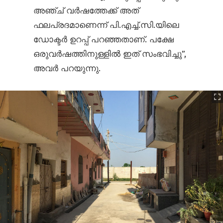
അഞ്ച് വർഷത്തേക്ക് അത്
ഫലപ്രദമാണെന്ന് പി.എച്ച്.സി.യിലെ
ഡോക്ടർ ഉറപ്പ് പറഞ്ഞതാണ്. പക്ഷേ
ഒരുവർഷത്തിനുള്ളിൽ ഇത് സംഭവിച്ചു”,
അവർ പറയുന്നു.