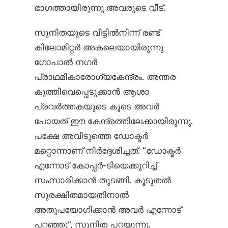
ഭാഗത്തായിരുന്നു അവരുടെ വീട്.
സുനിതയുടെ വീട്ടിൽനിന്ന് രണ്ട്
കിലോമീറ്റർ അകലെയായിരുന്നു
ഗോപാൽ നഗർ
പ്രാഥമികാരോഗ്യകേന്ദ്രം. അന്തര
കുത്തിവെപ്പെടുക്കാൻ ആശാ
പ്രവർത്തകയുടെ കൂടെ അവർ
പോയത് ഈ കേന്ദ്രത്തിലേക്കായിരുന്നു.
പക്ഷേ അവിടുത്തെ ഡോക്ടർ
മറ്റൊന്നാണ് നിർദ്ദേശിച്ചത്. “ഡോക്ടർ
എന്നോട് കോപ്പർ-ടിയെക്കുറിച്ച്
സംസാരിക്കാൻ തുടങ്ങി. കൂടുതൽ
സുരക്ഷിതമായതിനാൽ
അതുപയോഗിക്കാൻ അവർ എന്നോട്
പറഞ്ഞു”, സുനിത പറയുന്നു.