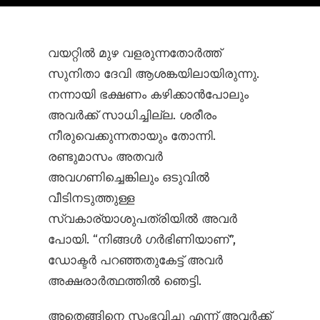
വയറ്റിൽ മുഴ വളരുന്നതോർത്ത്
സുനിതാ ദേവി ആശങ്കയിലായിരുന്നു.
നന്നായി ഭക്ഷണം കഴിക്കാൻപോലും
അവർക്ക് സാധിച്ചില്ല. ശരീരം
നീരുവെക്കുന്നതായും തോന്നി.
രണ്ടുമാസം അതവർ
അവഗണിച്ചെങ്കിലും ഒടുവിൽ
വീടിനടുത്തുള്ള
സ്വകാര്യാശുപത്രിയിൽ അവർ
പോയി. “നിങ്ങൾ ഗർഭിണിയാണ്”,
ഡോക്ടർ പറഞ്ഞതുകേട്ട് അവർ
അക്ഷരാർത്ഥത്തിൽ ഞെട്ടി.
അതെങ്ങിനെ സംഭവിച്ചു എന്ന് അവർക്ക്