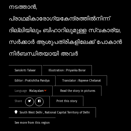
നടത്താൻ,
പ്രാഥമികാരോഗ്യകേന്ദ്രത്തിൽനിന്ന്
ദില്ലിയിലും ബിഹാറിലുമുള്ള സ്വകാര്യ,
സർക്കാർ ആശുപത്രികളിലേക്ക് പോകാൻ
നിർബന്ധിതയായി അവർ
Sanskriti Talwar
Illustration :
Priyanka Borar
Editor :
Pratishtha Pandya
Translator :
Rajeeve Chelanat
Language
Malayalam
Read the story in pictures
Share
Print this story
South West Delhi
, National Capital Territory of Delhi
See more from this region