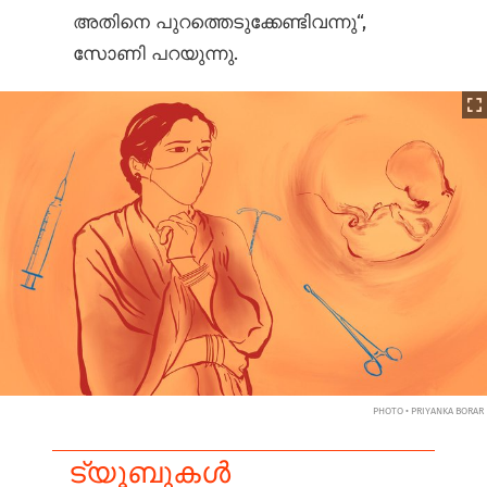
അതിനെ പുറത്തെടുക്കേണ്ടിവന്നു“,
സോണി പറയുന്നു.
PHOTO • PRIYANKA BORAR
ട്യൂബുകൾ