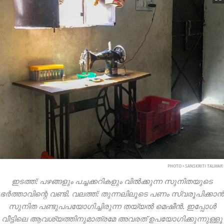
PHOTO • SANSKRITI TALWAR
ഇടത്ത്: പഴങ്ങളും പച്ചക്കറികളും വിൽക്കുന്ന സുനിതയുടെ
ഭർത്താവിന്റെ വണ്ടി. വലത്ത്: തുന്നലിലൂടെ പണം സ്വരൂപിക്കാൻ
സുനിത പണ്ടുപപയോഗിച്ചിരുന്ന തയ്യൽ മെഷീൻ. ഇപ്പോൾ
വീട്ടിലെ ആവശ്യത്തിനുമാത്രമേ അവരത്
ഉപയോഗിക്കുന്നുള്ളൂ