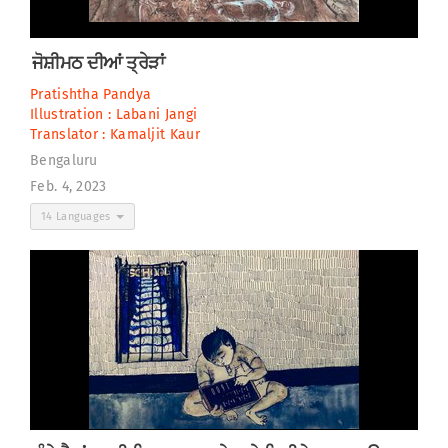
ਜੋਸ਼ੀਮਠ ਦੀਆਂ ਤ੍ਰੇੜਾਂ
Pratishtha Pandya
Illustration :
Labani Jangi
Translator :
Kamaljit Kaur
Bengaluru
Feb. 4, 2023
14 Languages