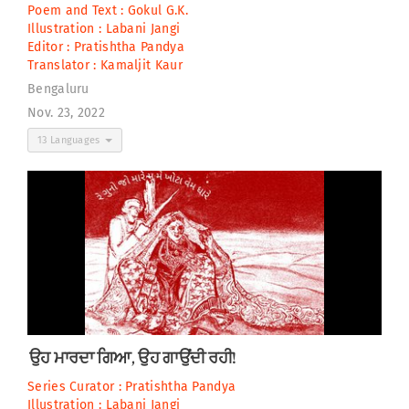
Poem and Text :
Gokul G.K.
Illustration :
Labani Jangi
Editor :
Pratishtha Pandya
Translator :
Kamaljit Kaur
Bengaluru
Nov. 23, 2022
13 Languages
ਉਹ ਮਾਰਦਾ ਗਿਆ, ਉਹ ਗਾਉਂਦੀ ਰਹੀ!
Series Curator :
Pratishtha Pandya
Illustration :
Labani Jangi