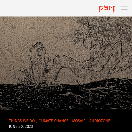
THINGS WE DO
,
CLIMATE CHANGE
,
MOSAIC
,
AUDIOZONE
•
JUNE 30, 2023