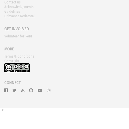
Contact us
Acknowledgements
Guidelines
Grievance Redressal
GET INVOLVED
Volunteer for PARI
MORE
Terms & Conditions
Copyright
CONNECT
-->