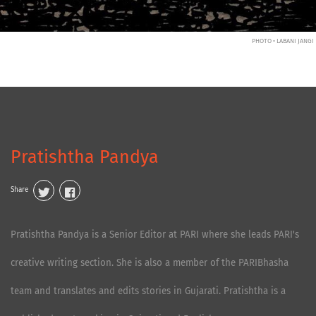
PHOTO • LABANI JANGI
Pratishtha Pandya
Share
Pratishtha Pandya is a Senior Editor at PARI where she leads PARI's
creative writing section. She is also a member of the PARIBhasha
team and translates and edits stories in Gujarati. Pratishtha is a