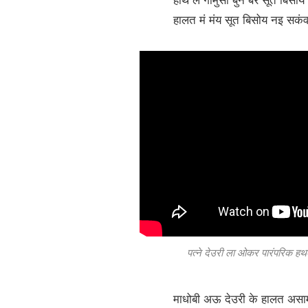
हाथ ले गामुसा बुने बर सूत बिसो
हालत मं मंय सूत बिसोय नइ सकंव,
पत्ने
देउरी ला ओकर पारंपरिक ह
माधोबी अऊ देउरी के हालत असामान