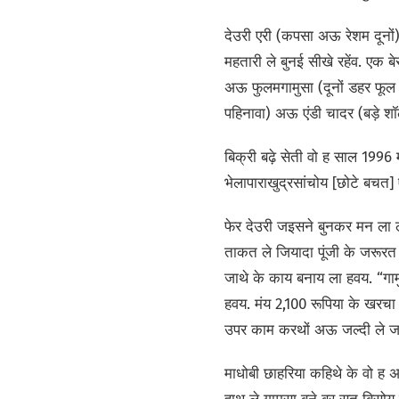
देउरी एरी (कपसा अऊ रेशम दूनों)
महतारी ले बुनई सीखे रहेंव. एक 
अऊ फुलमगामुसा (दूनों डहर फूल
पहिनावा) अऊ एंडी चादर (बड़े श
बिक्री बढ़े सेती वो ह साल 199
भेलापाराखुद्रसांचोय [छोटे बचत] ए
फेर देउरी जइसने बुनकर मन ला
ताकत ले जियादा पूंजी के जरूरत 
जाथे के काय बनाय ला हवय. “गाम
हवय. मंय 2,100 रूपिया के खरचा
उपर काम करथों अऊ जल्दी ले जल
माधोबी छाहरिया कहिथे के वो ह