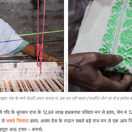
PHOTO • MAHIBUL HOQUE
ार गांव के पत्ने देउरी अपन करघा मं. एक ठन एरी चादर (जउनि) जेन ला वो ह हालेच म
 गाँव के बुनकर राज के 12.69 लाख हथकरघा परिवार मन ले हवंय, जेन मं 1
 ले
सबले जियादा
हवय. असम देस के तऊन सबले बड़े राज मन ले एक आय जि
हतूत अऊ टसर – बनाथे.