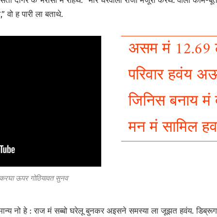
य सेती दीगर के भरोसा मं रहिथे. “मोर घरवाला रोजी मजूरी करथे. वोला काम
” वो ह पारी ला बताथे.
असम मं 12.69
परिवार हवंय अऊ 
जिनिस बनाय मं 
मन मं सामिल ह
थकरघा ऊपर गोठियावत सुनव
्य नो हे : राज मं सब्बो घरेलू बुनकर अइसने समस्या ला जूझत हवंय.
डिब्रू