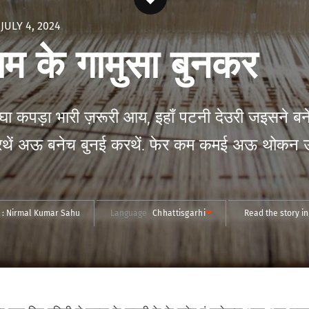
JULY 4, 2024
सम के गामुसा बुनकर
ा कपड़ा भारी ज़रूरी आय, इहाँ पटनी देउरी जइसने ब
करथें अऊ बनेच बुनई करथें. फेर कम कमई अऊ थोकन उध
 :
Nirmal Kumar Sahu
Language
Chhattisgarhi
Read the story in