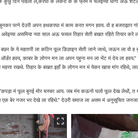
 के कुछु दिन पहिली ले,करघा के लकरी के के फ्रेम मं चलेइय्या धागा अऊ
 बुनकर पत्ने देउरी
अपन हथकरघा मं काम करत मगन हवय. वो ह बजराझार गांव 
मं अवेइय्या असमिया नवा साल अऊ फसल तिहार सेती बखत रहिते तियार करे 
58 बछर के ये महतारी ला कठिन फूल डिज़ाइन सेती जाने जाथे, जऊन ला वो ह 
े ऑर्डर हवय, काबर के लोगन मन ला अपन पहुना मन ला भेंट मं देय ला हवय.” गा
 महत्ता रखथे. तिहार के बखत इहाँ के लोगन मन मं येकर खास मांग रहिथे, ला
, “कपड़ा मं फूल बुनई मोर चस्का आय. जब मंय कऊनो घलो फूल देख लेथों, त 
एक बेर नजर भर देखे ला रहिथे.” देउरी समाज ला असम मं अनुसूचित जनजाति 