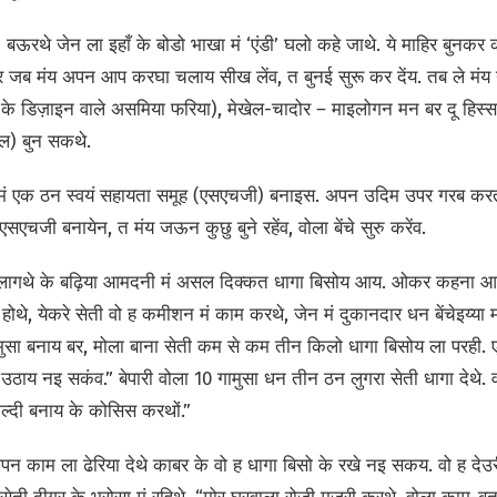
 बऊरथे जेन ला इहाँ के बोडो भाखा मं ‘एंडी’ घलो कहे जाथे. ये माहिर बुनकर
बेर जब मंय अपन आप करघा चलाय सीख लेंव, त बुनई सुरू कर देंय. तब ले मंय य
 के डिज़ाइन वाले असमिया फरिया),
मेखेल-चादोर – माइलोगन मन बर दू हिस्स
ॉल) बुन सकथे.
6 मं एक ठन स्वयं सहायता समूह (एसएचजी) बनाइस. अपन उदिम उपर गरब कर
सएचजी बनायेन, त मंय जऊन कुछु बुने रहेंव, वोला बेंचे सुरु करेंव.
 लागथे के बढ़िया आमदनी मं असल दिक्कत धागा बिसोय आय. ओकर कहना आय
होथे, येकरे सेती वो ह कमीशन मं काम करथे, जेन मं दुकानदार धन बेंचेइय्य
ुसा बनाय बर, मोला बाना सेती कम से कम तीन किलो धागा बिसोय ला परही. 
 उठाय नइ सकंव.” बेपारी वोला 10 गामुसा धन तीन ठन लुगरा सेती धागा देथे
्दी बनाय के कोसिस करथों.”
 अपन काम ला ढेरिया देथे काबर के वो ह धागा बिसो के रखे नइ सकय. वो ह 