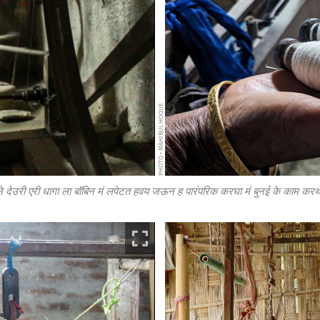
PHOTO • MAHIBUL HOQUE
ने देउरी एरी धागा ला बॉबिन मं लपेटत हवय जऊन ह पारंपरिक करघा मं बुनई के काम करथ