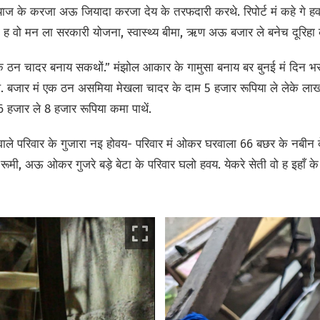
ाज के करजा अऊ जियादा करजा देय के तरफदारी करथे. रिपोर्ट मं कहे गे हव
 ह वो मन ला सरकारी योजना,
स्वास्थ्य बीमा,
ऋण अऊ बजार ले बनेच दूरिहा 
एक ठन चादर बनाय सकथों.” मंझोल आकार के गामुसा बनाय बर बुनई मं दिन भ
े. बजार मं एक ठन असमिया मेखला चादर के दाम 5 हजार रूपिया ले लेके लाख 
 हजार ले 8 हजार रूपिया कमा पाथें.
 वाले परिवार के गुजारा नइ होवय- परिवार मं ओकर घरवाला 66 बछर के नबी
मी, अऊ ओकर गुजरे बड़े बेटा के परिवार घलो हवय. येकरे सेती वो ह इहाँ के