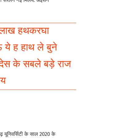
-बूता सरलग नइ मिलय. अइसने
 लाख हथकरघा
ये ह हाथ ले बुने
देस के सबले बड़े राज
वय
गढ़ यूनिवर्सिटी के साल 2020 के