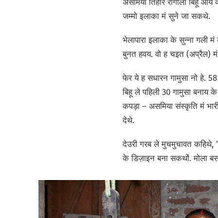
असमिया तिहार रोंगाली बिहू आय
जम्मो इलाका मं सुने जा सकथे.
भेलापारा इलाका के सुन्ना गली मं
बुनत हवय. वो ह चइत (अप्रैल) 
फेर ये ह सधारन गामुसा नो हे. 
बिहू ले पहिली 30 गामुसा बनाय क
कपड़ा – असमिया संस्कृति मं भारी
देथे.
देउरी गरब ले मुचमुचावत कहिथे
के डिज़ाइन बना सकथों. मोला बस 