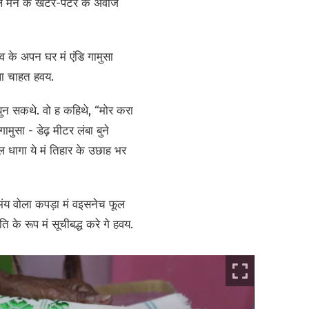
 शटल मन के खटर-पटर के अवाज
के अपन घर मं एंडि गामुसा
ला चाहत हवय.
बुन सकथे. वो ह कहिथे, “मोर करा
मुसा - डेढ़ मीटर लंबा बुने
ल धागा ये मं तिहार के उछाह भर
मंय वोला कपड़ा मं वइसनेच फूल
के रूप मं सूचीबद्ध करे गे हवय.