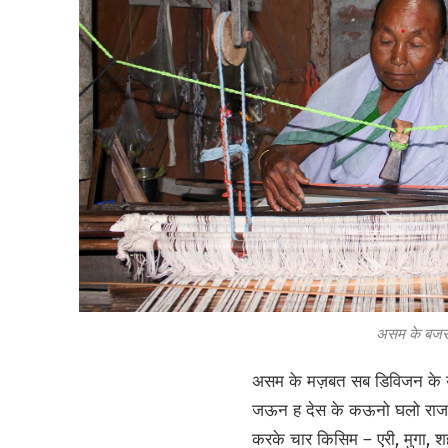
असम के बजराझ
असम के मज़बत सब डिविजन के ये
जऊन ह देस के कऊनो घलो राज
करके चार किसिम – एरी,
मुगा,
श