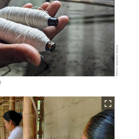
PHOTO • MAHIBUL HOQUE
े