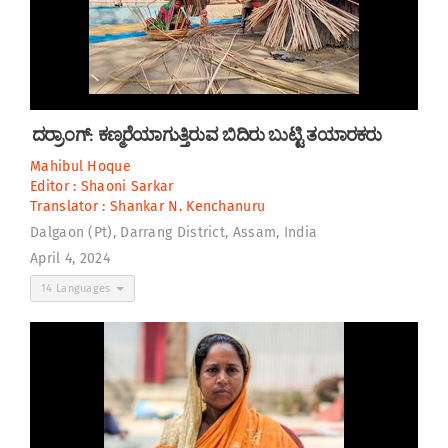
ದರ್ರಾಂಗ್: ಕಣ್ಮರೆಯಾಗುತ್ತಿರುವ ಬಿದಿರು ಬುಟ್ಟಿ ತಯಾರಕರು
Mahibul Hoque
Editor :
Shaoni Sarkar
Translator :
Shankar N. Kenchanuru
Dalgaon (Pt), Darrang District, Assam, India
April 4, 2024
14 Languages