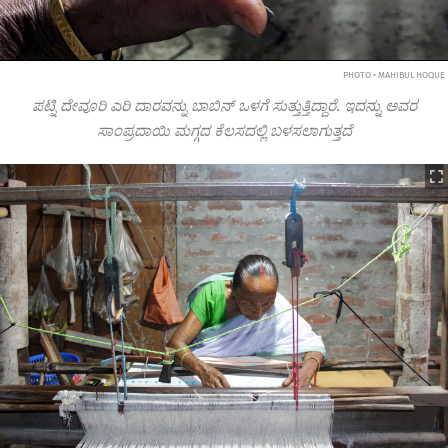
PHOTO • MAHIBUL HOQUE
ಪಟ್ನಿ ದೇವೂರಿ ಎರಿ ದಾರವನ್ನು ಬಾಬಿನ್‌ ಒಳಗೆ ಸುತ್ತುತ್ತಿದ್ದಾರೆ. ಇದನ್ನು ಅವರ
ಸಾಂಪ್ರದಾಯಿ ಮಗ್ಗದ ಕೆಲಸದಲ್ಲಿ ಬಳಸಲಾಗುತ್ತದೆ