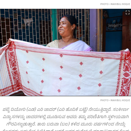
PHOTO • MAHIBUL HOQUE
PHOTO • MAHIBUL HOQUE
ಪಟ್ನಿ ದಿಯೋರಿ (ಎಡ) ಎರಿ ಚಾದರ್ (ಎರಿ ಹೊದಿಕೆ ಬಟ್ಟೆ) ನೇಯುತ್ತಿದ್ದಾರೆ. ಸಂಕೀರ್ಣ
ವಿನ್ಯಾಸಗಳನ್ನು ಚಾದರಗಳಲ್ಲಿ ಮೂಡಿಸುವ ಅವರು ತಮ್ಮ ಪರಿಣಿತಿಗಾಗಿ ಸ್ಥಳೀಯವಾಗಿ
ಗೌರವಿಸಲ್ಪಡುತ್ತಾರೆ. ತಾರು ಬರುವಾ (ಬಲ) ಕಳೆದ ಮೂರು ವರ್ಷಗಳಿಂದ ನೇಯ್ಗೆ