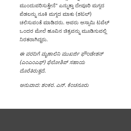
ಮುಂದುವರಿಸುತ್ತೇನೆ" ಎನ್ನುತ್ತಾ ದೇವೂರಿ ಮಗ್ಗದ
ಪೆಡಲನ್ನು ನೂಕಿ ಮಗ್ಗದ ಮಾಕು (ಶಟಲ್)‌
ಚಲಿಸುವಂತೆ ಮಾಡಿದರು. ಅವರು ಅಸ್ಸಾಮಿ ಟವೆಲ್‌
ಒಂದರ ಮೇಲೆ ಹೂವಿನ ಚಿತ್ರವನ್ನು ಮೂಡಿಸುವಲ್ಲಿ
ನಿರತರಾಗಿದ್ದರು.
ಈ ವರದಿಗೆ ಮೃಣಾಲಿನಿ ಮುಖರ್ಜಿ ಫೌಂಡೇಶನ್
(ಎಂಎಂಎಫ್) ಫೆಲೋಶಿಪ್ ಸಹಾಯ
ದೊರೆತಿರುತ್ತದೆ.
ಅನುವಾದ: ಶಂಕರ. ಎನ್.
ಕೆಂಚನೂರು