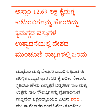
ಅಸ್ಸಾಂ 12.69 ಲಕ್ಷ ಕೈಮಗ್ಗ
ಕುಟುಂಬಗಳನ್ನು ಹೊಂದಿದ್ದು
ಕೈಮಗ್ಗದ ವಸ್ತುಗಳ
ಉತ್ಪಾದನೆಯಲ್ಲಿ ದೇಶದ
ಮುಂಚೂಣಿ ರಾಜ್ಯಗಳಲ್ಲಿ ಒಂದು
ಮಾಧೊಬಿ ಮತ್ತು ದೇವೂರಿ ಎದುರಿಸುತ್ತಿರುವ ಈ
ಪರಿಸ್ಥಿತಿ ರಾಜ್ಯದ ಇತರ ಗುಡಿ ಕೈಗಾರಿಕಾ ನೇಕಾರರ
ಸ್ಥಿತಿಯೂ ಹೌದು ಎನ್ನುತ್ತದೆ ಬಡ್ಡಿರಹಿತ ಸಾಲ ಮತ್ತು
ಉತ್ತಮ ಸಾಲ ಸೌಲಭ್ಯಗಳನ್ನು ಪ್ರತಿಪಾದಿಸುವ
ದಿಬ್ರುಘರ್ ವಿಶ್ವವಿದ್ಯಾಲಯದ 2020ರ
ವರದಿ
.
ಮಹಿಳಾ ನೇಕಾರರ ಸಂಘಟನೆಯ ಕೊರತೆಯು