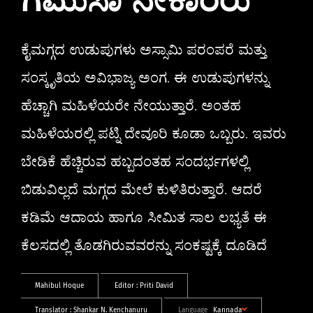
ಗಮುಸಾ ನೇಕಾರರು
ಕೈಮಗ್ಗದ ಉಡುಪುಗಳು ಅಸ್ಸಾಮಿ ಪರಂಪರೆ ಮತ್ತು
ಸಂಸ್ಕೃತಿಯ ಅವಿಭಾಜ್ಯ ಅಂಗ. ಈ ಉಡುಪುಗಳನ್ನು
ಹೆಚ್ಚಾಗಿ ಮಹಿಳೆಯರೇ ನೇಯುತ್ತಾರೆ. ಅಂತಹ
ಮಹಿಳೆಯರಲ್ಲಿ ಪಟ್ನಿ ದೇವೂರಿ ಕೂಡಾ ಒಬ್ಬರು. ಇವರು
ಬೇಡಿಕೆ ಹೆಚ್ಚಿರುವ ಹಬ್ಬದಂತಹ ಸಂದರ್ಭಗಳಲ್ಲಿ
ಬಿಡುವಿಲ್ಲದೆ ಮಗ್ಗದ ಮೇಲೆ ಕುಳಿತಿರುತ್ತಾರೆ. ಆದರೆ
ಕಡಿಮೆ ಆದಾಯ ಹಾಗೂ ಸೀಮಿತ ಸಾಲ ಲಭ್ಯತೆ ಈ
ಕೆಲಸದಲ್ಲಿ ತೊಡಗಿರುವವರನ್ನು ಸಂಕಷ್ಟಕ್ಕೆ ದೂಡಿದೆ
Mahibul Hoque
Editor :
Priti David
Translator :
Shankar N. Kenchanuru
Language
Kannada