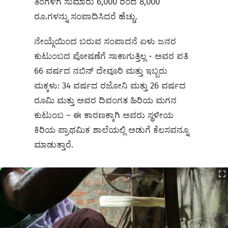
ತಿಂಗಳಿಗೆ ಸುಮಾರು 6,000 ರಿಂದ 8,000
ರೂ.ಗಳನ್ನು ಸಂಪಾದಿಸಿದರೆ ಹೆಚ್ಚು.
ನೇಯ್ಗೆಯಿಂದ ಬರುವ ಸಂಪಾದನೆ ಏಳು ಜನರ
ಕುಟುಂಬದ ಪೋಷಣೆಗೆ ಸಾಕಾಗುತ್ತಿಲ್ಲ - ಅವರ ಪತಿ
66 ವರ್ಷದ ನಬಿನ್ ದೇವೂರಿ ಮತ್ತು ಇಬ್ಬರು
ಮಕ್ಕಳು: 34 ವರ್ಷದ ರಜೋನಿ ಮತ್ತು 26 ವರ್ಷದ
ರೂಮಿ ಮತ್ತು ಅವರ ದಿವಂಗತ ಹಿರಿಯ ಮಗನ
ಕುಟುಂಬ – ಈ ಕಾರಣಕ್ಕಾಗಿ ಅವರು ಸ್ಥಳೀಯ
ಕಿರಿಯ ಪ್ರಾಥಮಿಕ ಶಾಲೆಯಲ್ಲಿ ಅಡುಗೆ ಕೆಲಸವನ್ನೂ
ಮಾಡುತ್ತಾರೆ.