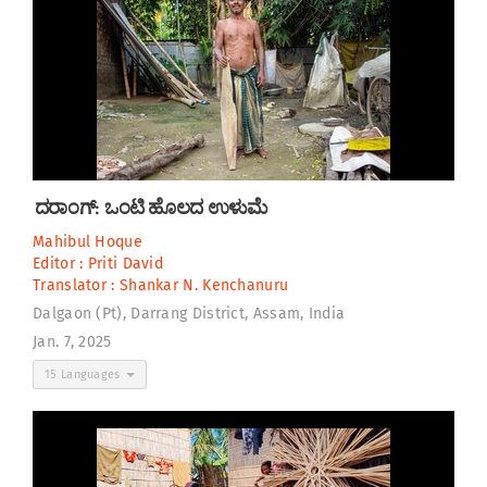
ದರಾಂಗ್:‌ ಒಂಟಿ ಹೊಲದ ಉಳುಮೆ
Mahibul Hoque
Editor :
Priti David
Translator :
Shankar N. Kenchanuru
Dalgaon (Pt), Darrang District, Assam, India
Jan. 7, 2025
15 Languages