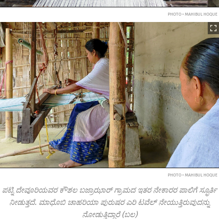
PHOTO • MAHIBUL HOQUE
PHOTO • MAHIBUL HOQUE
ಪಟ್ನಿ ದೇವೂರಿಯವರ ಕೌಶಲ ಬಜ್ರಾಝಾರ್‌ ಗ್ರಾಮದ ಇತರ ನೇಕಾರರ ಪಾಲಿಗೆ ಸ್ಫೂರ್ತಿ
ನೀಡುತ್ತದೆ. ಮಾಧೊಬಿ ಚಾಹರಿಯಾ ಪುರುಷರ ಎರಿ ಟವೆಲ್‌ ನೇಯುತ್ತಿರುವುದನ್ನು
ನೋಡುತ್ತಿದ್ದಾರೆ (ಬಲ)