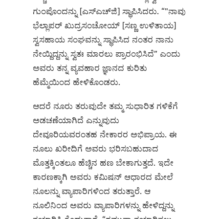
ಗುಂಪೊಂದನ್ನು [ಎಸ್‌ಎಚ್‌ಜಿ] ಸ್ಥಾಪಿಸಿದರು. “"ನಾವು
ಭೆಲ್ಲಾಪರ್ ಖುದ್ರಸಂಚೋಯ್ [ಸಣ್ಣ ಉಳಿತಾಯ]
ಸ್ವಸಹಾಯ ಸಂಘವನ್ನು ಸ್ಥಾಪಿಸಿದ ನಂತರ ನಾನು
ನೇಯ್ದಿದ್ದನ್ನು ಸ್ವತಃ ಮಾರಲು ಪ್ರಾರಂಭಿಸಿದೆ” ಎಂದು
ಅವರು ತನ್ನ ವ್ಯವಹಾರ ಜ್ಞಾನದ ಕುರಿತು
ಹೆಮ್ಮೆಯಿಂದ ಹೇಳಿಕೊಂಡರು.
ಆದರೆ ನೂರು ತರುವುದೇ ತಮ್ಮ ಸುಧಾರಿತ ಗಳಿಕೆಗೆ
ಅಡಚಣೆಯಾಗಿದೆ ಎನ್ನುವುದು
ದೇವೂರಿಯವರಂತಹ ನೇಕಾರರ ಅಭಿಪ್ರಾಯ. ಈ
ನೂಲು ಖರೀದಿಗೆ ಅವರು ಭರಿಸಬಹುದಾದ
ಮೊತ್ತಕ್ಕಿಂತಲೂ ಹೆಚ್ಚಿನ ಹಣ ಬೇಕಾಗುತ್ತದೆ. ಇದೇ
ಕಾರಣಕ್ಕಾಗಿ ಅವರು ಕಮಿಷನ್‌ ಆಧಾರದ ಮೇಲೆ
ನೂಲನ್ನು ವ್ಯಾಪಾರಿಗಳಿಂದ ತರುತ್ತಾರೆ. ಆ
ನೂಲಿನಿಂದ ಅವರು ವ್ಯಾಪಾರಿಗಳನ್ನು ಹೇಳಿದ್ದನ್ನು