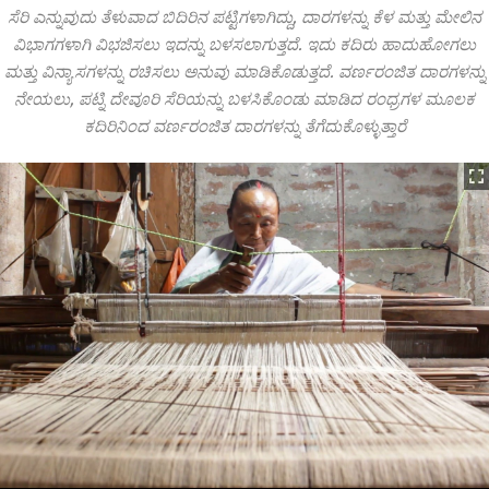
ಸೆರಿ ಎನ್ನುವುದು ತೆಳುವಾದ ಬಿದಿರಿನ ಪಟ್ಟಿಗಳಾಗಿದ್ದು, ದಾರಗಳನ್ನು ಕೆಳ ಮತ್ತು ಮೇಲಿನ
ವಿಭಾಗಗಳಾಗಿ ವಿಭಜಿಸಲು ಇದನ್ನು ಬಳಸಲಾಗುತ್ತದೆ. ಇದು ಕದಿರು ಹಾದುಹೋಗಲು
ಮತ್ತು ವಿನ್ಯಾಸಗಳನ್ನು ರಚಿಸಲು ಅನುವು ಮಾಡಿಕೊಡುತ್ತದೆ. ವರ್ಣರಂಜಿತ ದಾರಗಳನ್ನು
ನೇಯಲು, ಪಟ್ನಿ ದೇವೂರಿ ಸೆರಿಯನ್ನು ಬಳಸಿಕೊಂಡು ಮಾಡಿದ ರಂಧ್ರಗಳ ಮೂಲಕ
ಕದಿರಿನಿಂದ ವರ್ಣರಂಜಿತ ದಾರಗಳನ್ನು ತೆಗೆದುಕೊಳ್ಳುತ್ತಾರೆ