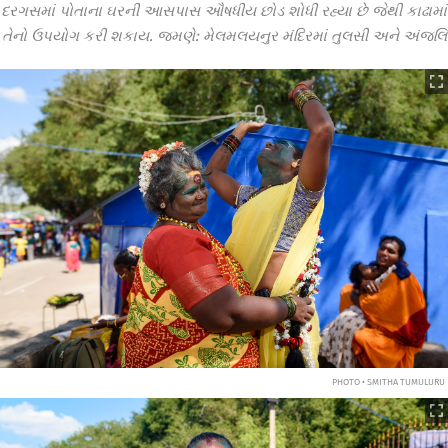
દરગસમાં પોતાના ઘરની આસપાસ ઔષધીય છોડ શોધી રહ્યા છે જેથી કાઢામાં
તેનો ઉપયોગ કરી શકાય. જમણે: મેલમલયનુર મંદિરમાં તુલસી અને અંજલિ
PHOTO • SMITHA TUMULURU