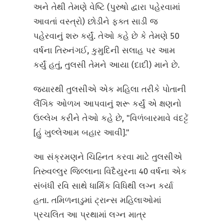
અને તેથી તેમણે વેષ્ટિ (પુરુષો દ્વારા પહેરવામાં
આવતાં વસ્ત્રો) છોડીને ફક્ત સાડી જ
પહેરવાનું શરુ કર્યું. તેઓ કહે છે કે તેમણે 50
વર્ષના તિરુનંગઈ, કુમુદિની સલાહ પર આમ
કર્યું હતું, તુલસી તેમને આયા (દાદી) માને છે.
જ્યારથી તુલસીએ એક મહિલા તરીકે પોતાની
લૈંગિક ઓળખ આપવાનું શરૂ કર્યું એ ક્ષણનો
ઉલ્લેખ કરીને તેઓ કહે છે, "વિળંબારમાવે વંદટ્ટેં
[હું ખુલ્લેઆમ બહાર આવી]."
આ સંક્રમણને ચિહ્નિત કરવા માટે તુલસીએ
તિરુવલ્લુર જિલ્લાના વિદૈયુરના 40 વર્ષના એક
સંબંધી રવિ સાથે ધાર્મિક વિધિથી લગ્ન કર્યા
હતા. તમિળનાડુમાં ટ્રાન્સ મહિલાઓમાં
પ્રચલિત આ પ્રથામાં લગ્ન માત્ર