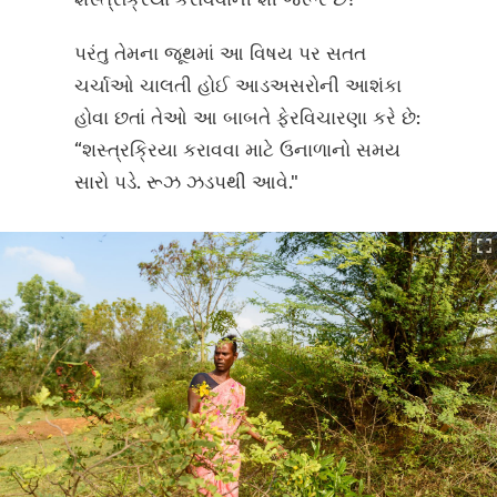
પરંતુ તેમના જૂથમાં આ વિષય પર સતત
ચર્ચાઓ ચાલતી હોઈ આડઅસરોની આશંકા
હોવા છતાં તેઓ આ બાબતે ફેરવિચારણા કરે છે:
“શસ્ત્રક્રિયા કરાવવા માટે ઉનાળાનો સમય
સારો પડે. રૂઝ ઝડપથી આવે."