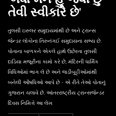
'બધા મને હું જેવી છું
તેવી સ્વીકારે છે'
તુલસી ઇરુલર સમુદાયમાંથી છે અને ટ્રાન્સ
જેન્ડર લોકોના તિરુનંગઈ સમુદાયના સભ્ય છે.
પોતાના બાળકને એકલે હાથે ઉછેરતા તુલસી
દાડિયા મજૂરીના કામો કરે છે, મંદિરની ધાર્મિક
વિધિઓમાં ભાગ લે છે અને જડીબુટ્ટીઓમાંથી
બનેલી ઔષધિઓ આપે છે - એ રીતે તેઓ પોતાનું
ગુજરાન ચલાવે છે. આંતરરાષ્ટ્રીય ટ્રાન્સજેન્ડર
દિવસ નિમિત્તે આ લેખ