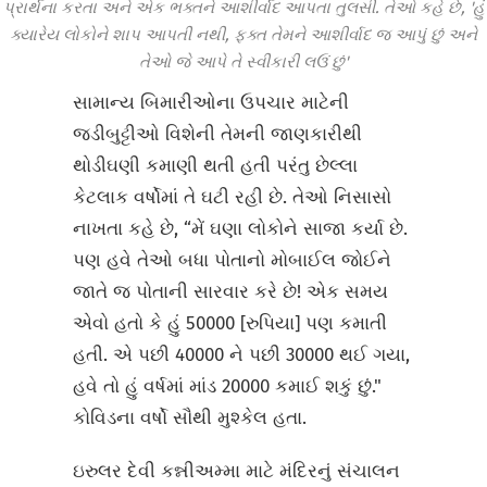
પ્રાર્થના કરતા અને એક ભક્તને આશીર્વાદ આપતા તુલસી. તેઓ કહે છે, 'હું
ક્યારેય લોકોને શાપ આપતી નથી, ફક્ત તેમને આશીર્વાદ જ આપું છું અને
તેઓ જે આપે તે સ્વીકારી લઉં છું'
સામાન્ય બિમારીઓના ઉપચાર માટેની
જડીબુટ્ટીઓ વિશેની તેમની જાણકારીથી
થોડીઘણી કમાણી થતી હતી પરંતુ છેલ્લા
કેટલાક વર્ષોમાં તે ઘટી રહી છે. તેઓ નિસાસો
નાખતા કહે છે, “મેં ઘણા લોકોને સાજા કર્યા છે.
પણ હવે તેઓ બધા પોતાનો મોબાઈલ જોઈને
જાતે જ પોતાની સારવાર કરે છે! એક સમય
એવો હતો કે હું 50000 [રુપિયા] પણ કમાતી
હતી. એ પછી 40000 ને પછી 30000 થઈ ગયા,
હવે તો હું વર્ષમાં માંડ 20000 કમાઈ શકું છું."
કોવિડના વર્ષો સૌથી મુશ્કેલ હતા.
ઇરુલર દેવી કન્નીઅમ્મા માટે મંદિરનું સંચાલન