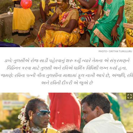
PHOTO • SMITHA TUMULURU
ડાબે: તુલસીએ રોજ સાડી પહેરવાનું શરુ કર્યું ત્યારે તેમના એ સંક્રમણને
ચિહ્નિત કરવા માટે તુલસી અને રવિએ ધાર્મિક વિધિથી લગ્ન કર્યા હતા.
જમણે: રવિના પત્ની ગીતા તુલસીના માથામાં ફૂલ નાખી આપે છે, અંજલિ, રવિ
અને રવિની દીકરી એ જુએ છે