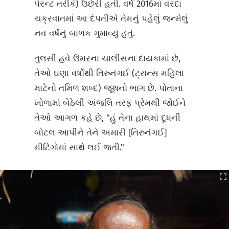
પેરન્ટ તરીકે) ઉછેરી હતી. વર્ષ 2016માં વરદા
ચક્રવાતમાં આ દંપતીએ તેમનું પહેલું જન્મેલું
નવ વર્ષનું બાળક ગુમાવ્યું હતું.
તુલસી હવે ઉંમરના ચાલીસના દાયકામાં છે,
તેઓ ઘણા વર્ષોથી તિરુનંગઈ (ટ્રાન્સ મહિલા
માટેનો તમિળ શબ્દ) જૂથનો ભાગ છે. પોતાના
ખોળામાં બેઠેલી અંજલિ તરફ પ્રેમથી જોઈને
તેઓ આગળ કહે છે, "હું તેના હાથમાં દૂધની
બોટલ આપીને તેને અમારી [તિરુનંગઈ]
મીટિંગોમાં સાથે લઈ જતી."