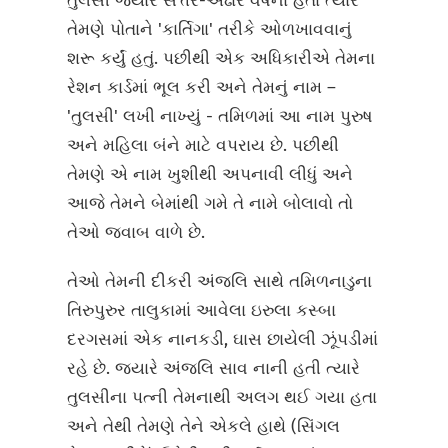
તુલસી જ્યારે સત્તર-અઢાર વર્ષના હતા ત્યારે
તેમણે પોતાને 'કાર્તિગા' તરીકે ઓળખાવવાનું
શરૂ કર્યું હતું. પછીથી એક અધિકારીએ તેમના
રેશન કાર્ડમાં ભૂલ કરી અને તેમનું નામ –
'તુલસી' લખી નાખ્યું - તમિળમાં આ નામ પુરુષ
અને મહિલા બંને માટે વપરાય છે. પછીથી
તેમણે એ નામ ખુશીથી અપનાવી લીધું અને
આજે તેમને બેમાંથી ગમે તે નામે બોલાવો તો
તેઓ જવાબ વાળે છે.
તેઓ તેમની દીકરી અંજલિ સાથે તમિળનાડુના
તિરુપુરુર તાલુકામાં આવેલા ઇરુલા કસ્બા
દરગસમાં એક નાનકડી, ઘાસ છાયેલી ઝૂંપડીમાં
રહે છે. જ્યારે અંજલિ સાવ નાની હતી ત્યારે
તુલસીના પત્ની તેમનાથી અલગ થઈ ગયા હતા
અને તેથી તેમણે તેને એકલે હાથે (સિંગલ