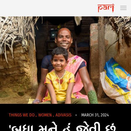
THINGS WE DO
,
WOMEN
,
ADIVASIS
•
MARCH 31, 2024