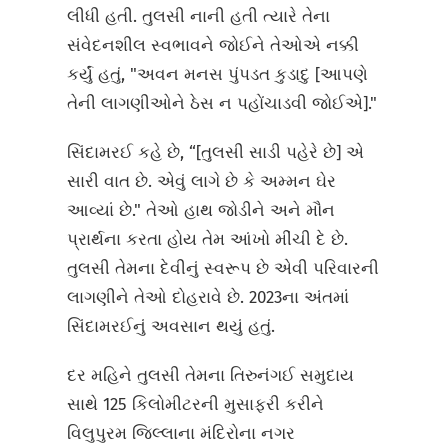
લીધી હતી. તુલસી નાની હતી ત્યારે તેના
સંવેદનશીલ સ્વભાવને જોઈને તેઓએ નક્કી
કર્યું હતું, "અવન મનસ પુંપડત કુડાદુ [આપણે
તેની લાગણીઓને ઠેસ ન પહોંચાડવી જોઈએ]."
સિંદામરઈ કહે છે, “[તુલસી સાડી પહેરે છે] એ
સારી વાત છે. એવું લાગે છે કે અમ્મન ઘેર
આવ્યાં છે." તેઓ હાથ જોડીને અને મૌન
પ્રાર્થના કરતા હોય તેમ આંખો મીંચી દે છે.
તુલસી તેમના દેવીનું સ્વરૂપ છે એવી પરિવારની
લાગણીને તેઓ દોહરાવે છે. 2023ના અંતમાં
સિંદામરઈનું અવસાન થયું હતું.
દર મહિને તુલસી તેમના તિરુનંગઈ સમુદાય
સાથે 125 કિલોમીટરની મુસાફરી કરીને
વિલુપુરમ જિલ્લાના મંદિરોના નગર