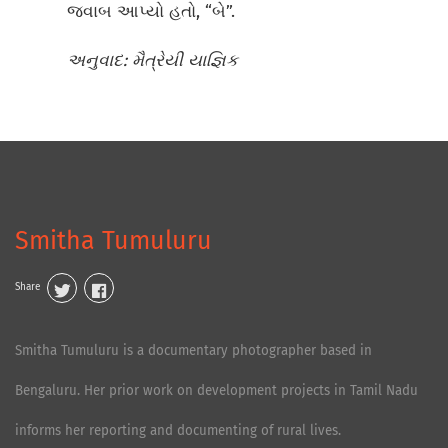
જવાબ આપ્યો હતો, “બે”.
અનુવાદ: મૈત્રેયી યાજ્ઞિક
Smitha Tumuluru
Share
Smitha Tumuluru is a documentary photographer based in
Bengaluru. Her prior work on development projects in Tamil Nadu
informs her reporting and documenting of rural lives.