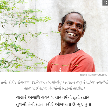
PHOTO • SMITHA TUMULURU
ડાબે: કોવિડ રોગચાળા દરમિયાન તેનમોળીનું અવસાન થયું તે પહેલાં તુલસીની
સાથે ગાઈ રહેલા તેનમોળી (વાદળી સાડીમાં)
જ્યારે અંજલિ લગભગ ચાર વર્ષની હતી ત્યારે
તુલસી તેની માતા તરીકે ઓળખાવા ઉત્સુક હતા