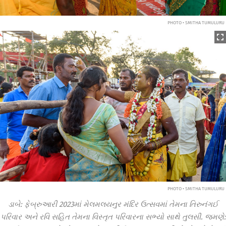
PHOTO • SMITHA TUMULURU
PHOTO • SMITHA TUMULURU
ડાબે: ફેબ્રુઆરી 2023માં મેલમલયનુર મંદિર ઉત્સવમાં તેમના તિરુનંગઈ
પરિવાર અને રવિ સહિત તેમના વિસ્તૃત પરિવારના સભ્યો સાથે તુલસી. જમણે: