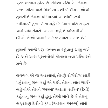
પ્રતીકાત્મક હોય છે. રવિના પરિવારે - તેમના
પત્ની ગીતા અને કિશોરવયની બે દીકરીઓએ
તુલસીને તેમના પરિવારમાં આશીર્વાદરૂપે
સ્વીકાર્યા હતા. ગીતા કહે છે, "મારા પતિ સહિત
અમે બધા તેમને 'અમ્મા' કહીને બોલાવીએ
છીએ. તેઓ અમારે માટે ભગવાન સમાન છે."
તુલસી આજે પણ દરગસમાં રહેવાનું ચાલુ રાખે
છે અને ખાસ પ્રસંગોએ પોતાના નવા પરિવારને
મળે છે.
લગભગ એ જ અરસામાં, તેમણે રોજેરોજ સાડી
પહેરવાનું શરૂ કર્યું એ પછી, તેમના સાત ભાઈ-
બહેનોએ તેમને 'અમ્મા' અથવા 'સક્તિ' (દેવી)
કહેવાનું શરૂ કર્યું હતું. તેઓ માને છે કે તેમનું
સંક્રમણ દેવીની કૃપા (અમ્મન અરુળ) સાથે