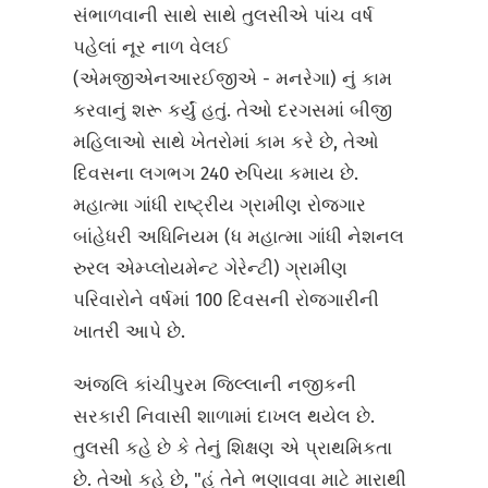
સંભાળવાની સાથે સાથે તુલસીએ પાંચ વર્ષ
પહેલાં નૂર નાળ વેલઈ
(એમજીએનઆરઈજીએ - મનરેગા) નું કામ
કરવાનું શરૂ કર્યું હતું. તેઓ દરગસમાં બીજી
મહિલાઓ સાથે ખેતરોમાં કામ કરે છે, તેઓ
દિવસના લગભગ 240 રુપિયા કમાય છે.
મહાત્મા ગાંધી રાષ્ટ્રીય ગ્રામીણ રોજગાર
બાંહેધરી અધિનિયમ (ધ મહાત્મા ગાંધી નેશનલ
રુરલ એમ્પ્લોયમેન્ટ ગેરેન્ટી) ગ્રામીણ
પરિવારોને વર્ષમાં 100 દિવસની રોજગારીની
ખાતરી આપે છે.
અંજલિ કાંચીપુરમ જિલ્લાની નજીકની
સરકારી નિવાસી શાળામાં દાખલ થયેલ છે.
તુલસી કહે છે કે તેનું શિક્ષણ એ પ્રાથમિકતા
છે. તેઓ કહે છે, "હું તેને ભણાવવા માટે મારાથી