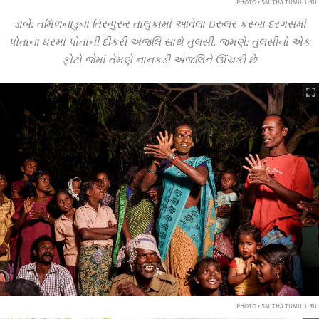
PHOTO • SMITHA TUMULURU
ડાબે: તમિળનાડુના તિરુપુરુર તાલુકામાં આવેલા ઇરુલર કસ્બા દરગસમાં
પોતાના ઘરમાં પોતાની દીકરી અંજલિ સાથે તુલસી. જમણે: તુલસીનો એક
ફોટો જેમાં તેમણે નાનકડી અંજલિને ઊંચકી છે
PHOTO • SMITHA TUMULURU