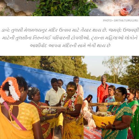
PHOTO • SMITHA TUMULURU
ડાબે: તુલસી મેલમલયનુર મંદિર ઉત્સવ માટે તૈયાર થાય છે. જમણે: ઉજવણી
માટેની તુલસીના તિરુનંગઈ પરિવારની ટોપલીઓ. ટ્રાન્સ મહિલાઓ લોકોને
આશીર્વાદ આપવા મંદિરની સામે ભેગી થાય છે