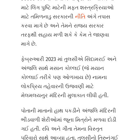
માટે લિંગ પુષ્ટિ માટેની મફત શસ્ત્રક્રિયાઓ
માટે તમિળનાડુ સરકારની
નીતિ
અંગે તપાસ
કરવા માગે છે અને તેમને રાજ્ય સરકાર
તરફથી સહાય મળી શકે કે કેમ તે જાણવા
માગે છે.
ફેબ્રુઆરી 2023 માં તુલસીએ સિંદામરઈ અને
અંજલિ સાથે મસાન કોલ્લઈ (જે મયાન
કોલ્લાઈ તરીકે પણ ઓળખાય છે) નામના
લોકપ્રિય તહેવારની ઉજવણી માટે
મેલમલયનુર મંદિરની મુલાકાત લીધી હતી.
પોતાની માતાનો હાથ પકડીને અંજલિ મંદિરની
ભીડવાળી શેરીઓમાં જૂના મિત્રોને મળવા દોડી
ગઈ હતી. રવિ અને ગીતા તેમના વિસ્તૃત
પરિવારો સાથે આવ્યા હતા. તુલસીનો તિરુનંગઈ