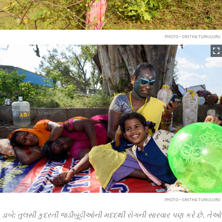
PHOTO • SMITHA TUMULURU
PHOTO • SMITHA TUMULURU
ડાબે: તુલસી કુદરતી જડીબુટ્ટીઓની મદદથી રોગની સારવાર પણ કરે છે. તેઓ