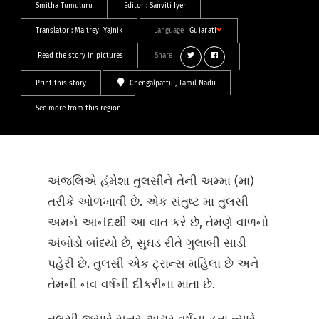
Smitha Tumuluru
Editor :
Sanviti Iyer
Translator :
Maitreyi Yajnik
Language
Gujarati
Read the story in pictures
Share
Print this story
Chengalpattu
, Tamil Nadu
See more from this region
અંજલિએ હંમેશા તુલસીને તેની અમ્મા (મા)
તરીકે ઓળખાવી છે. એક સંતુષ્ટ મા તુલસી
અમને આનંદથી આ વાત કરે છે, તેમણે વાળનો
અંબોડો બાંધ્યો છે, સુઘડ રીતે ગુલાબી સાડી
પહેરી છે. તુલસી એક ટ્રાન્સ મહિલા છે અને
તેમની નવ વર્ષની દીકરીના માતા છે.