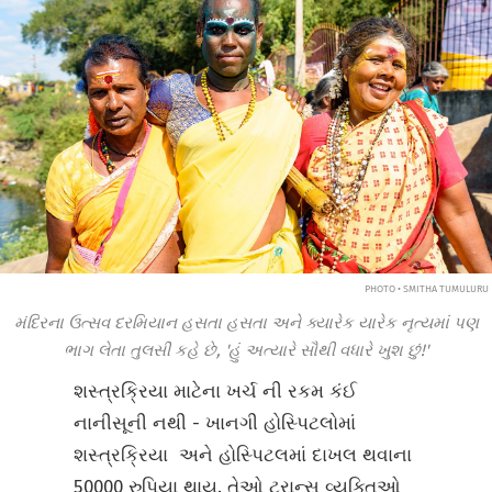
PHOTO • SMITHA TUMULURU
મંદિરના ઉત્સવ દરમિયાન હસતા હસતા અને ક્યારેક યારેક નૃત્યમાં પણ
ભાગ લેતા તુલસી કહે છે, 'હું અત્યારે સૌથી વધારે ખુશ છું!'
શસ્ત્રક્રિયા માટેના ખર્ચ ની રકમ કંઈ
નાનીસૂની નથી - ખાનગી હોસ્પિટલોમાં
શસ્ત્રક્રિયા અને હોસ્પિટલમાં દાખલ થવાના
50000 રુપિયા થાય. તેઓ ટ્રાન્સ વ્યક્તિઓ