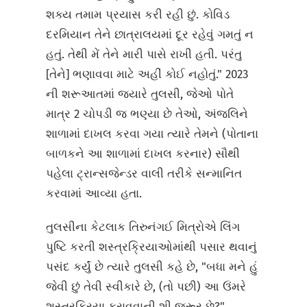
શક્ય તમામ પ્રયાસ કરી રહી છું. કોવિડ
દરમિયાન તેને છાત્રાલયમાં દૂર રહેવું ગમતું ન
હતું. તેથી મેં તેને મારી પાસે રાખી હતી. પરંતુ
[તેને] ભણાવવા માટે અહીં કોઈ નહોતું." 2023
ની શરૂઆતમાં જ્યારે તુલસી, જેઓ પોતે
માત્ર 2 ચોપડી જ ભણ્યા છે તેઓ, અંજલિને
શાળામાં દાખલ કરવા ગયા ત્યારે તેમને (પોતાના
બાળકને આ શાળામાં દાખલ કરનાર) સૌથી
પહેલા ટ્રાન્સજેન્ડર વાલી તરીકે સન્માનિત
કરવામાં આવ્યા હતા.
તુલસીના કેટલાક તિરુનંગઈ મિત્રોએ લિંગ
પુષ્ટિ કરતી શસ્ત્રક્રિયાઓમાંથી પસાર થવાનું
પસંદ કર્યું છે ત્યારે તુલસી કહે છે, "બધા મને હું
જેવી છું તેવી સ્વીકારે છે, (તો પછી) આ ઉંમરે
શસ્ત્રક્રિયા કરાવવાની શી જરૂર છે?"