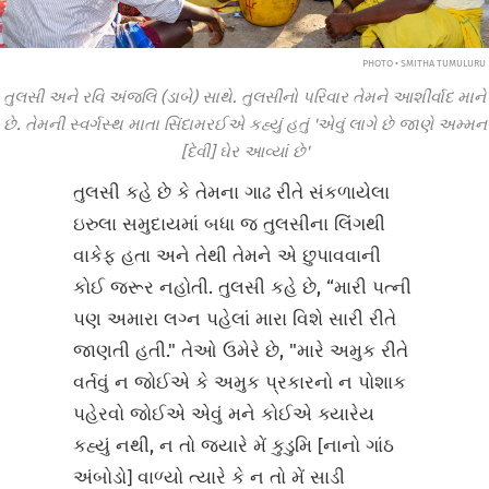
PHOTO • SMITHA TUMULURU
તુલસી અને રવિ અંજલિ (ડાબે) સાથે. તુલસીનો પરિવાર તેમને આશીર્વાદ માને
છે. તેમની સ્વર્ગસ્થ માતા સિંદામરઈએ કહ્યું હતું 'એવું લાગે છે જાણે અમ્મન
[દેવી] ઘેર આવ્યાં છે'
તુલસી કહે છે કે તેમના ગાઢ રીતે સંકળાયેલા
ઇરુલા સમુદાયમાં બધા જ તુલસીના લિંગથી
વાકેફ હતા અને તેથી તેમને એ છુપાવવાની
કોઈ જરૂર નહોતી. તુલસી કહે છે, “મારી પત્ની
પણ અમારા લગ્ન પહેલાં મારા વિશે સારી રીતે
જાણતી હતી." તેઓ ઉમેરે છે, "મારે અમુક રીતે
વર્તવું ન જોઈએ કે અમુક પ્રકારનો ન પોશાક
પહેરવો જોઈએ એવું મને કોઈએ ક્યારેય
કહ્યું નથી, ન તો જ્યારે મેં કુડુમિ [નાનો ગાંઠ
અંબોડો] વાળ્યો ત્યારે કે ન તો મેં સાડી