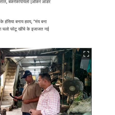
ुरास्तात, बकरेकापायला [ओकर आडर
के हंसिया बनाय हवय, “मंय बना
 ला घलो फोटू खींचे के इजाजत नई