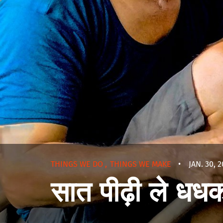
THINGS WE DO
,
THINGS WE MAKE
•
JAN. 30, 
सात पीढ़ी ले धधक