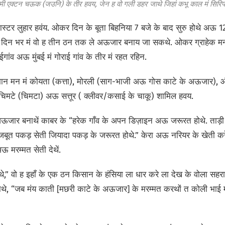
नामी एक्टन चऊक (जउनि) के तीर हवय, जेन ह वो गली डहर जाथे जिहां कभू काल मं सिर
्टर लुहार हवंय. ओकर दिन के बूता बिहनिया 7 बजे के बाद सुरु होथे अऊ 
थे. दिन भर मं वो ह तीन ठन तक ले अऊजार बनाय जा सकथे. ओकर ग्राहेक मन
ंव अऊ मुंबई मं गोराई गांव के तीर मं रहत रहिन.
ान मन मं कोयता (कत्ता), मोरली (साग-भाजी अऊ गोस काटे के अऊजार), औट
चिमटे (चिमटा) अऊ सत्तूर ( क्लीवर/कसाई के चाकू) शामिल हवय.
ऊजार बनाथें काबर के “हरेक गाँव के अपन डिज़ाइन अऊ जरूरत होथे. ताड़ी 
जबूत पकड़ सेती जियादा पकड़ के जरूरत होथे.” केरा अऊ नरियर के खेती क
मरम्मत सेती देथें.
े,” वो ह इहाँ के एक ठन किसान के हंसिया ला धार करे ला देख के वोला सहरा
थे, “जब मंय काती [मछरी काटे के अऊजार] के मरम्मत करथों त कोली भाई