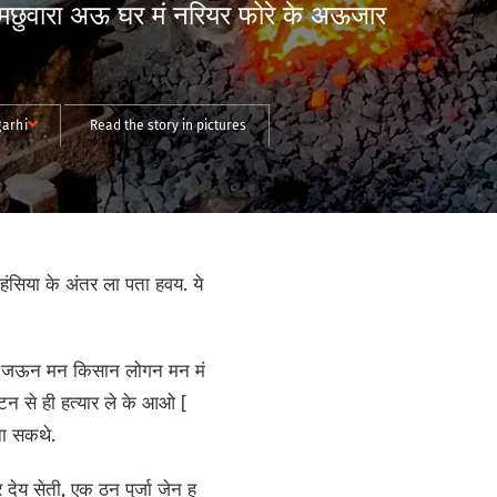
, मछुवारा अऊ घर मं नरियर फोरे के अऊजार
garhi
Read the story in pictures
सिया के अंतर ला पता हवय. ये
थे, जऊन मन किसान लोगन मन मं
्टन से ही हत्यार ले के आओ [
ना सकथे.
ेय सेती, एक ठन पुर्जा जेन ह