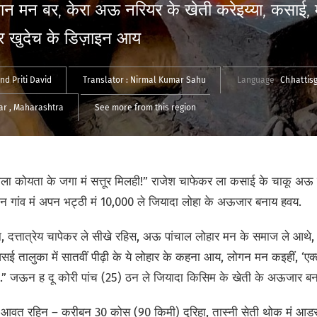
िसान मन बर, केरा अऊ नरियर के खेती करेइय्या, कसाई
 खुदेच के डिज़ाइन आय
and
Priti David
Translator :
Nirmal Kumar Sahu
Language
Chhattis
har
, Maharashtra
See more from this region
ोयता के जगा मं सत्तूर मिलही!” राजेश चाफेकर ला कसाई के चाकू अऊ हं
क्टन गांव मं अपन भट्ठी मं 10,000 ले जियादा लोहा के अऊजार बनाय हवय.
, दत्तात्रेय चापेकर ले सीखे रहिस, अऊ पांचाल लोहार मन के समाज ले आ
सई तालुका में सातवीं पीढ़ी के ये लोहार के कहना आय, लोगन मन कइहीं, ‘एक
.” जऊन ह दू कोरी पांच (25) ठन ले जियादा किसिम के खेती के अऊजार ब
े आवत रहिन – करीबन 30 कोस (90 किमी) दूरिहा, तास्नी सेती थोक मं आडर द