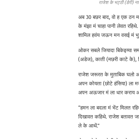
राजेश के भट्ठी (डेरी) 
अब 30 बछर बाद, वो ह एक ठन मास
के मंझा मं चाहा पानी लेवत रहि
शामिल हवंय जऊन मन वसई मं भुईगा
ओकर सबले जियादा बिकेइय्या सम
(अडेज), काती (मछरी काटे के), 
राजेश जरूरत के मुताबिक घलो अ
अपन कोयता (छोटे हंसिया) ला म
अपन अऊजार मं ला धार कराय अऊ 
“हमन ला बदला मं भेंट मिलत रहिथ
दिखावत कहिथे. राजेश बतावत जा
ले के आथें.”