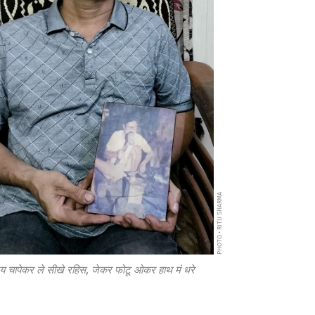
PHOTO • RITU SHARMA
रेय चापेकर ले सीखे रहिस, जेकर फोटू ओकर हाथ मं धरे