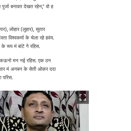
ुर्जा बनावत देखत रहेन,” वो ह
ार), लोहार (लुहार), सुतार
ा विश्वकर्मा के चेला रहे हवंय.
 रूप मं बांटे गे रहिस.
के कऊनो मन नई रहिस. एक ठन
रिवार मं अनबन के सेती ओकर ददा
ा परिस.