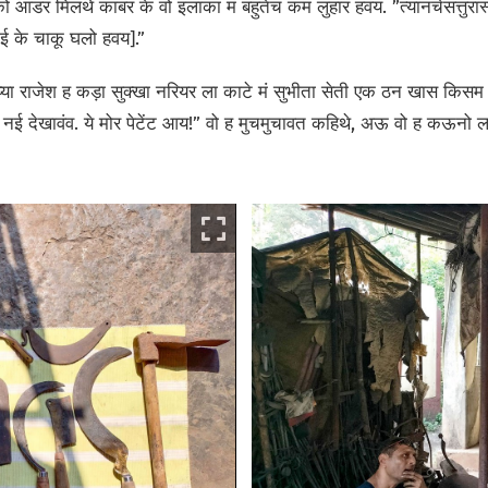
को आडर मिलथे काबर के वो इलाका मं बहुतेच कम लुहार हवंय. ”त्यानचेसत्त
ाई के चाकू घलो हवय].”
य्या राजेश ह कड़ा सुक्खा नरियर ला काटे मं सुभीता सेती एक ठन खास किसम 
ला नई देखावंव. ये मोर पेटेंट आय!” वो ह मुचमुचावत कहिथे, अऊ वो ह कऊनो