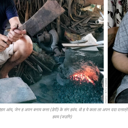
PHOTO • RITU SHARMA
हार आंय, जेन ह अपन बनाय कत्ता (डेरी) के संग हवंय. वो ह ये कला ला अपन ददा दत्तात्
हवय (जउनि)