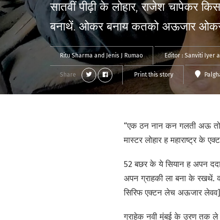
सातवीं पीढ़ी के लोहार, राजेश चापेकर क
बनाथें. ओकर बनाय कतको अऊजार ओकर
Ritu Sharma
and
Jenis J Rumao
Editor :
Sanviti Iyer
Share
Print this story
Palg
“एक ठन नान कन गलती अऊ तोला क
मास्टर लोहार ह महाराष्ट्र के ए
52 बछर के ये सियान ह अपन ददा
अपन ग्राहकी ला बना के रखथें. व
सिरिफ एक्टन लेच अऊजार लेवव]
ग्राहेक नवी मुंबई के उरण तक ल