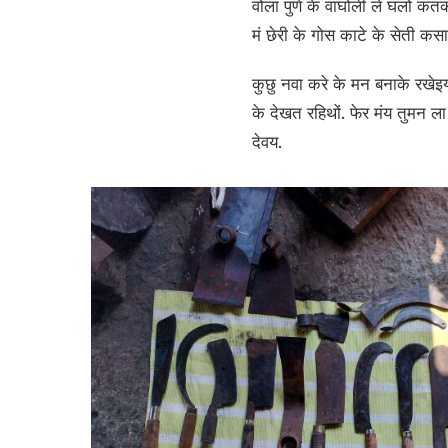
वोला पुणे के वाघोली ले घलो कत
मं छेरी के गोस काटे के सेती कस
कुछु नवा करे के मन बनाके रखेइ
के देखत रहिथों. फेर मंय तुमन 
देवय.