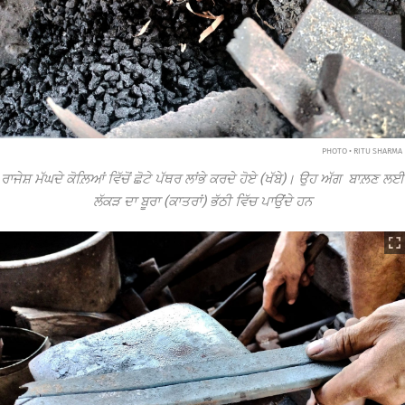
PHOTO • RITU SHARMA
ਰਾਜੇਸ਼ ਮੱਘਦੇ ਕੋਲ਼ਿਆਂ ਵਿੱਚੋਂ ਛੋਟੇ ਪੱਥਰ ਲਾਂਭੇ ਕਰਦੇ ਹੋਏ (ਖੱਬੇ)। ਉਹ ਅੱਗ ਬਾਲ਼ਣ ਲਈ
ਲੱਕੜ ਦਾ ਬੂਰਾ (ਕਾਤਰਾਂ) ਭੱਠੀ ਵਿੱਚ ਪਾਉਂਦੇ ਹਨ