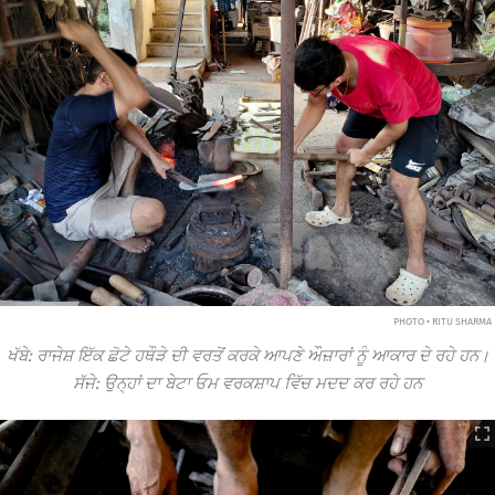
PHOTO • RITU SHARMA
ਖੱਬੇ: ਰਾਜੇਸ਼ ਇੱਕ ਛੋਟੇ ਹਥੌੜੇ ਦੀ ਵਰਤੋਂ ਕਰਕੇ ਆਪਣੇ ਔਜ਼ਾਰਾਂ ਨੂੰ ਆਕਾਰ ਦੇ ਰਹੇ ਹਨ।
ਸੱਜੇ: ਉਨ੍ਹਾਂ ਦਾ ਬੇਟਾ ਓਮ ਵਰਕਸ਼ਾਪ ਵਿੱਚ ਮਦਦ ਕਰ ਰਹੇ ਹਨ