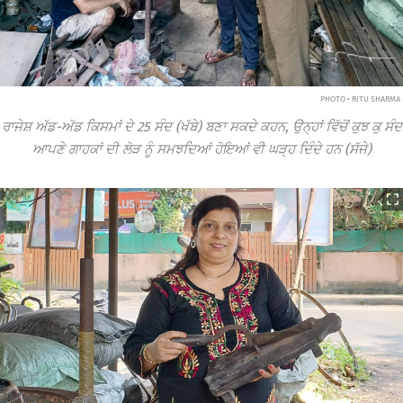
PHOTO • RITU SHARMA
ਰਾਜੇਸ਼ ਅੱਡ-ਅੱਡ ਕਿਸਮਾਂ ਦੇ 25 ਸੰਦ (ਖੱਬੇ) ਬਣਾ ਸਕਦੇ ਕਹਨ, ਉਨ੍ਹਾਂ ਵਿੱਚੋਂ ਕੁਝ ਕੁ ਸੰਦ
ਆਪਣੇ ਗਾਹਕਾਂ ਦੀ ਲੋੜ ਨੂੰ ਸਮਝਦਿਆਂ ਹੋਇਆਂ ਵੀ ਘੜ੍ਹ ਦਿੰਦੇ ਹਨ (ਸੱਜੇ)