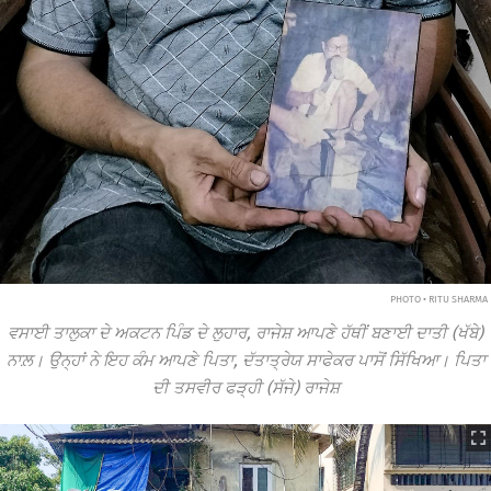
PHOTO • RITU SHARMA
ਵਸਾਈ ਤਾਲੁਕਾ ਦੇ ਅਕਟਨ ਪਿੰਡ ਦੇ ਲੁਹਾਰ, ਰਾਜੇਸ਼ ਆਪਣੇ ਹੱਥੀਂ ਬਣਾਈ ਦਾਤੀ (ਖੱਬੇ)
ਨਾਲ਼। ਉਨ੍ਹਾਂ ਨੇ ਇਹ ਕੰਮ ਆਪਣੇ ਪਿਤਾ, ਦੱਤਾਤ੍ਰੇਯ ਸਾਫੇਕਰ ਪਾਸੋਂ ਸਿੱਖਿਆ। ਪਿਤਾ
ਦੀ ਤਸਵੀਰ ਫੜ੍ਹੀ (ਸੱਜੇ) ਰਾਜੇਸ਼