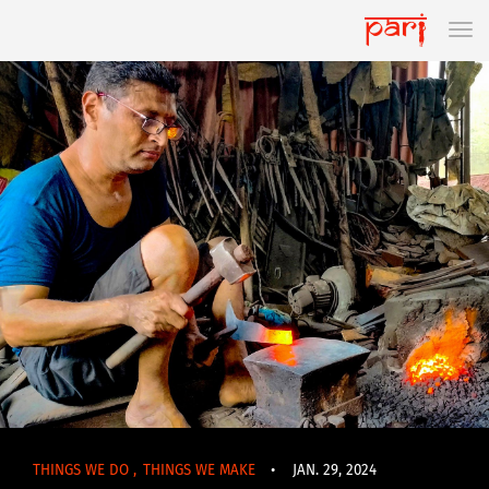
THINGS WE DO
,
THINGS WE MAKE
•
JAN. 29, 2024