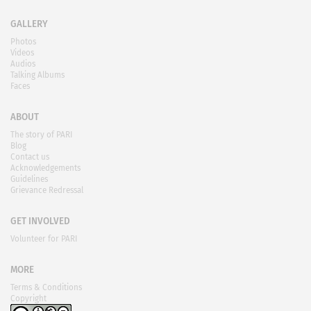
GALLERY
Photos
Videos
Audios
Talking Albums
Faces
ABOUT
The story of PARI
Blog
Contact us
Acknowledgements
Guidelines
Grievance Redressal
GET INVOLVED
Volunteer for PARI
MORE
Terms & Conditions
Copyright