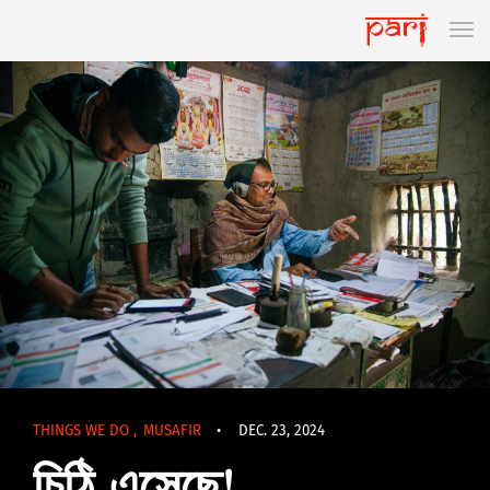
THINGS WE DO
,
MUSAFIR
•
DEC. 23, 2024