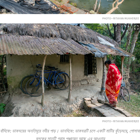
PHOTO • RITAYAN MUKHERJEE
PHOTO • RITAYAN MUKHERJEE
বাঁদিকে: ডাকঘরের অনতিদূরে নদীর পাড়। ডানদিকে: ডাকঘরটি চলে একটি মাটির কুঁড়েঘরে, গোসাবা
ব্লকের সাতটি গ্রাম পঞ্চায়েত আছে এর আওতায়