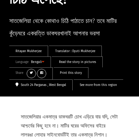
চিঠি এসেছে!
সাতজেলিয়া থেকে কোথাও চিঠি পাঠাতে চান? তবে মাটির
কুঁড়েঘরে একরত্তি ডাকঘরখানাই আপনার ভরসা
Ritayan Mukherjee
Translator :
Dyuti Mukherjee
Language
Bengali
Read the story in pictures
Share
Print this story
South 24 Parganas
, West Bengal
See more from this region
সাতজেলিয়ার একমাত্র ডাকঘরটি চোখ এড়িয়ে যায় যদি, সেটা
আশ্চর্যের কিছু হবে না। মাটির ঘরের অফিসের বাইরে
লালরঙা লোহার সাইনবোর্ডটিই তার একমাত্র নিশান।