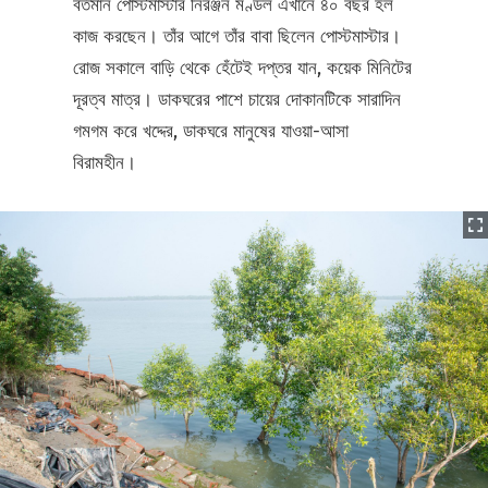
বর্তমান পোস্টমাস্টার নিরঞ্জন মণ্ডল এখানে ৪০ বছর হল
কাজ করছেন। তাঁর আগে তাঁর বাবা ছিলেন পোস্টমাস্টার।
রোজ সকালে বাড়ি থেকে হেঁটেই দপ্তর যান, কয়েক মিনিটের
দূরত্ব মাত্র। ডাকঘরের পাশে চায়ের দোকানটিকে সারাদিন
গমগম করে খদ্দের, ডাকঘরে মানুষের যাওয়া-আসা
বিরামহীন।