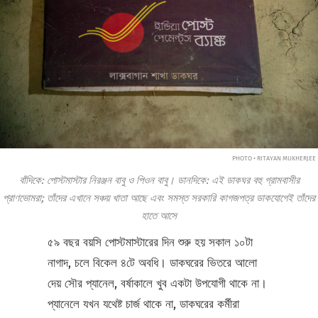
PHOTO • RITAYAN MUKHERJEE
বাঁদিকে: পোস্টমাস্টার নিরঞ্জন বাবু ও পিওন বাবু। ডানদিকে: এই ডাকঘর বহু গ্রামবাসীর
প্রাণভোমরা; তাঁদের এখানে সঞ্চয় খাতা আছে এবং সমস্ত সরকারি কাগজপত্র ডাকযোগেই তাঁদের
হাতে আসে
৫৯ বছর বয়সি পোস্টমাস্টারের দিন শুরু হয় সকাল ১০টা
নাগাদ, চলে বিকেল ৪টে অবধি। ডাকঘরের ভিতরে আলো
দেয় সৌর প্যানেল, বর্ষাকালে খুব একটা উপযোগী থাকে না।
প্যানেলে যখন যথেষ্ট চার্জ থাকে না, ডাকঘরের কর্মীরা