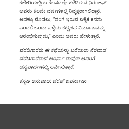
ಕಚೇರಿಯಲ್ಲಿಯ ಕೆಲಸದಲ್ಲೇ ಕಳೆದಿರುವ ನಿರಂಜನ್
ಅವರು ಕೆಲವೇ ವರ್ಷಗಳಲ್ಲಿ ನಿವೃತ್ತರಾಗಲಿದ್ದಾರೆ.
ಅದಕ್ಕೂ ಮೊದಲು, “ನಂಗೆ ಇರುವ ಏಕೈಕ ಕನಸು
ಎಂದರೆ ಒಂದು ಒಳ್ಳೆಯ ಕಟ್ಟಡದ ನಿರ್ಮಾಣವನ್ನು
ಆರಂಭಿಸುವುದು,” ಎಂದು ಅವರು ಹೇಳುತ್ತಾರೆ.
ವರದಿಗಾರರು ಈ ಕಥೆಯನ್ನು ಬರೆಯಲು ನೆರವಾದ
ವರದಿಗಾರರಾದ ಊರ್ನಾ ರಾವುತ್ ಅವರಿಗೆ
ಧನ್ಯವಾದಗಳನ್ನು ಅರ್ಪಿಸುತ್ತಾರೆ.
ಕನ್ನಡ ಅನುವಾದ: ಚರಣ್‌ ಐವರ್ನಾಡು