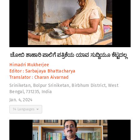
ಚೋಬಿ ಶಾಹಾರಿ ಪಾಲಿಗೆ ಪತ್ರಿಕೆಯ ಯಾವ ಸುದ್ದಿಯೂ ಕೆಟ್ಟದಲ್ಲ
Himadri Mukherjee
Editor :
Sarbajaya Bhattacharya
Translator :
Charan Aivarnad
Sriniketan, Bolpur Sriniketan, Birbhum District, West
Bengal, 731235, India
Jan. 4, 2024
14 Languages