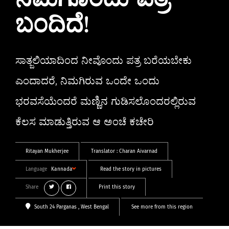
ನಿಮಗೊಂದು ಪತ್ರ
ಬಂದಿದೆ!
ಸಾತ್ಜಲಿಯಾದಿಂದ ನೀವೊಂದು ಪತ್ರ ಬರೆಯಬೇಕು
ಎಂದಾದರೆ, ನಿಮಗಿರುವ ಒಂದೇ ಒಂದು
ಭರವಸೆಯೆಂದರೆ ಮಣ್ಣಿನ ಗುಡಿಸಲೊಂದರಲ್ಲಿರುವ
ಕೆಲಸ ಮಾಡುತ್ತಿರುವ ಆ ಅಂಚೆ ಕಚೇರಿ
Ritayan Mukherjee
Translator :
Charan Aivarnad
Language
Kannada
Read the story in pictures
Share
Print this story
South 24 Parganas
, West Bengal
See more from this region