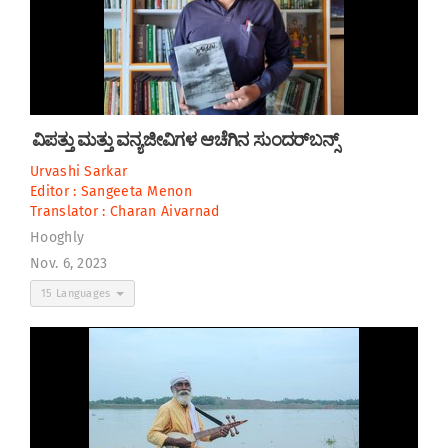
ವಿಪತ್ತು ಮತ್ತು ವನ್ಯಜೀವಿಗಳ ಆಚೆಗಿನ ಸುಂದರ್‌ಬನ್ಸ್‌
Urvashi Sarkar
Editor :
Sangeeta Menon
Translator :
Charan Aivarnad
Hooghly
Nov. 6, 2023
15 Languages