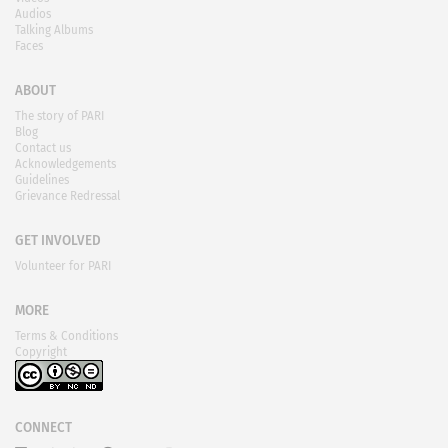
Audios
Talking Albums
Faces
ABOUT
The story of PARI
Blog
Contact us
Acknowledgements
Guidelines
Grievance Redressal
GET INVOLVED
Volunteer for PARI
MORE
Terms & Conditions
Copyright
CONNECT