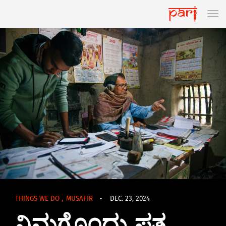
THINGS WE DO
,
MUSAFIR
•
DEC. 23, 2024