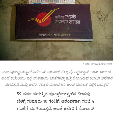
PHOTO • RITAYAN MUKHERJEE
ಎಡ: ಪೋಸ್ಟ್‌ಮಾಸ್ಟರ್ ನಿರಂಜನ್ ಮಂಡಲ್ ಮತ್ತು ಪೋಸ್ಟ್‌ಮ್ಯಾನ್ ಬಾಬು. ಬಲ: ಈ
ಅಂಚೆ ಕಛೇರಿಯು ಇಲ್ಲಿ ಉಳಿತಾಯ ಖಾತೆಗಳನ್ನುಇಟ್ಟುಕೊಂಡಿರುವ ಊರಿನ ಅನೇಕರ
ಜೀವನಾಡಿ ಮತ್ತು ಅವರ ಸರ್ಕಾರಿ ದಾಖಲೆಗಳು ಅಂಚೆ ಮೂಲಕ ಇಲ್ಲಿಗೆ ಬರುತ್ತವೆ‌
59 ವರ್ಷ ವಯಸ್ಸಿನ ಪೋಸ್ಟ್‌ಮಾಸ್ಟರ್‌ನ ಕೆಲಸವು
ಬೆಳಗ್ಗೆ ಸುಮಾರು 10 ಗಂಟೆಗೆ ಆರಂಭವಾಗಿ ಸಂಜೆ 4
ಗಂಟೆಗೆ ಮುಗಿಯುತ್ತದೆ. ಅಂಚೆ ಕಛೇರಿಗೆ ಸೋಲಾರ್‌