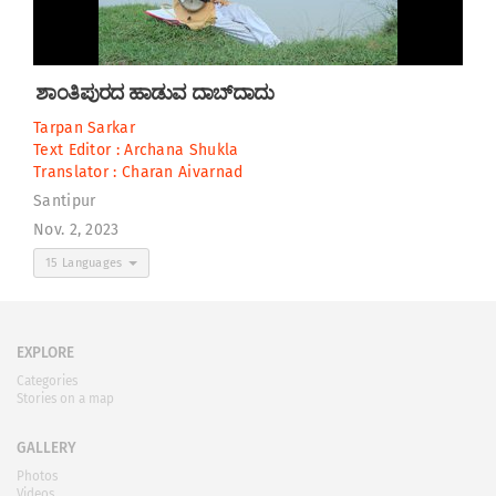
ಶಾಂತಿಪುರದ ಹಾಡುವ ದಾಬ್‌ದಾದು
Tarpan Sarkar
Text Editor :
Archana Shukla
Translator :
Charan Aivarnad
Santipur
Nov. 2, 2023
15 Languages
EXPLORE
Categories
Stories on a map
GALLERY
Photos
Videos