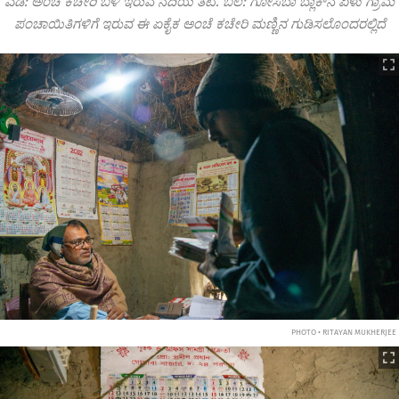
ಎಡ: ಅಂಚೆ ಕಚೇರಿ ಬಳಿ ಇರುವ ನದಿಯ ತಟ. ಬಲ: ಗೋಸಬಾ ಬ್ಲಾಕ್‌ನ ಏಳು ಗ್ರಾಮ
ಪಂಚಾಯಿತಿಗಳಿಗೆ ಇರುವ ಈ ಏಕೈಕ ಅಂಚೆ ಕಚೇರಿ ಮಣ್ಣಿನ ಗುಡಿಸಲೊಂದರಲ್ಲಿದೆ
PHOTO • RITAYAN MUKHERJEE