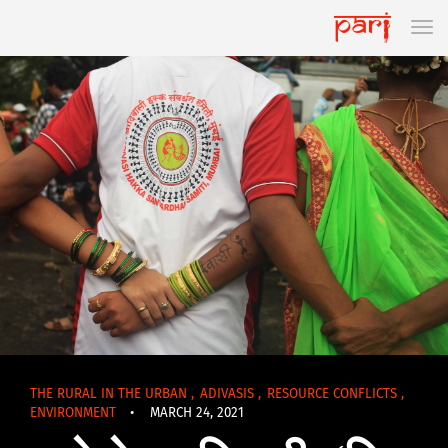
THE RURAL IN THE URBAN
,
ADIVASIS
,
RESOURCE CONFLICTS
,
ENVIRONMENT
•
MARCH 24, 2021