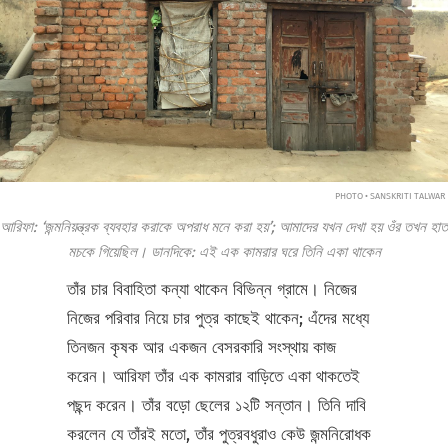
PHOTO • SANSKRITI TALWAR
আরিফা: ‘জন্মনিয়ন্ত্রক ব্যবহার করাকে অপরাধ মনে করা হয়’; আমাদের যখন দেখা হয় ওঁর তখন হাত
মচকে গিয়েছিল। ডানদিকে: এই এক কামরার ঘরে তিনি একা থাকেন
তাঁর চার বিবাহিতা কন্যা থাকেন বিভিন্ন গ্রামে। নিজের
নিজের পরিবার নিয়ে চার পুত্র কাছেই থাকেন; এঁদের মধ্যে
তিনজন কৃষক আর একজন বেসরকারি সংস্থায় কাজ
করেন। আরিফা তাঁর এক কামরার বাড়িতে একা থাকতেই
পছন্দ করেন। তাঁর বড়ো ছেলের ১২টি সন্তান। তিনি দাবি
করলেন যে তাঁরই মতো, তাঁর পুত্রবধুরাও কেউ জন্মনিরোধক