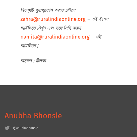
নিবন্ধটি পুনঃপ্রকাশ করতে চাইলে
zahra@ruralindiaonline.org
–
এই ইমেল
আইডিতে লিখুন এবং সঙ্গে সিসি করুন
namita@ruralindiaonline.org
–
এই
আইডিতে।
অনুবাদ
:
চিলকা
Anubha Bhonsle
@anubhabhonsle