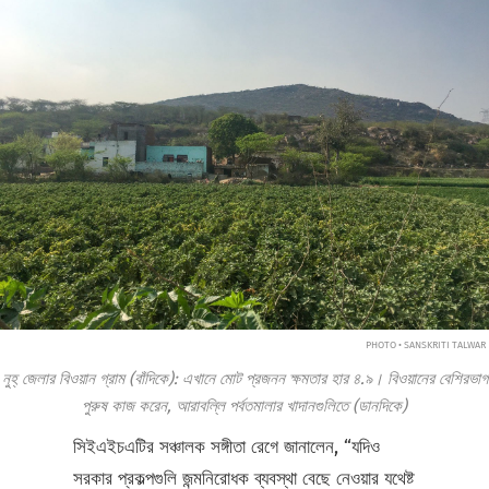
PHOTO • SANSKRITI TALWAR
নুহ্‌ জেলার বিওয়ান গ্রাম (বাঁদিকে): এখানে মোট প্রজনন ক্ষমতার হার ৪.৯। বিওয়ানের বেশিরভাগ
পুরুষ কাজ করেন, আরাবল্লি পর্বতমালার খাদানগুলিতে (ডানদিকে)
সিইএইচএটির সঞ্চালক সঙ্গীতা রেগে জানালেন, “যদিও
সরকার প্রকল্পগুলি জন্মনিরোধক ব্যবস্থা বেছে নেওয়ার যথেষ্ট