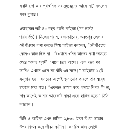
সবাই তো আর প্রাথমিক স্বাস্থ্যকেন্দ্রে আসে না,” বললেন
পবন কুমার।
ওয়াইজের স্ত্রী ৪০ বছর বয়সী ফাইজা (সব নামই
পরিবর্তিত)। নিজের গ্রাম, রাজস্থানের, ভরতপুর জেলার
নৌগাঁওয়ার কথা বলতে গিয়ে ফাইজা বললেন, “নৌগাঁওয়ায়
কোনও কাজ ছিল না। বিওয়ানে খনির কাজের কথা জানতে
পেরে আমার স্বামী এখানে চলে আসে। এক বছর পর
আমিও এখানে এসে ঘর বাঁধি ওর সঙ্গে।” ফাইজার ১২টি
সন্তান হয়। সময়ের আগেই জন্মানোর কারণে তার মধ্যে
চারজন মারা যায়। “একজন ভালো করে বসতে শিখল কি না,
তার আগেই আমার আরেকটি বাচ্চা এসে হাজির হতো” তিনি
বললেন।
তিনি ও আরিফা এখন মাসিক ১,৮০০ টাকা বিধবা ভাতার
উপর নির্ভর করে জীবন কাটান। কদাচিৎ কাজ জোটে