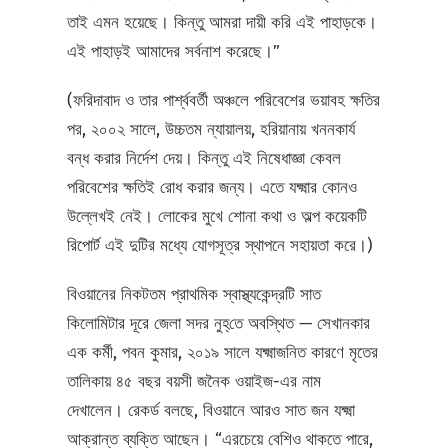
তাই এমন হয়েছে। কিন্তু আমরা দায়ী করি এই পাহাড়কে।
এই পাহাড়ই আমাদের সর্বনাশ করেছে।”
(ফরিদাবাদ ও তার পার্শ্ববর্তী অঞ্চলে পরিবেশের ভয়াবহ ক্ষতির
পর, ২০০২ সালে, উচ্চতম ন্যায়ালয়, হরিয়ানায় খননকার্য
বন্ধ করার নির্দেশ দেয়। কিন্তু এই নিষেধাজ্ঞা কেবল
পরিবেশের ক্ষতিই রোধ করার জন্য। এতে যক্ষ্মার কোনও
উল্লেখই নেই। লোকের মুখে শোনা কথা ও অল্প কয়েকটি
রিপোর্ট এই দুটির মধ্যে যোগসূত্র স্থাপনে সহায়তা করে।)
বিওয়ানের নিকটতম প্রাথমিক স্বাস্থ্যকেন্দ্রটি সাত
কিলোমিটার দূরে জেলা সদর নুহ্‌তে অবস্থিত — সেখানকার
এক কর্মী, পবন কুমার, ২০১৯ সালে যক্ষ্মাজনিত কারণে মৃতের
তালিকায় ৪৫ বছর বয়সী জনৈক ওয়াইজ-এর নাম
দেখালেন। রেকর্ড বলছে, বিওয়ানে আরও সাত জন যক্ষ্মা
আক্রান্ত ব্যক্তি আছেন। “এরচেয়ে বেশিও থাকতে পারে,