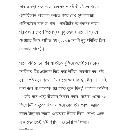
তাঁর আবছা মনে পড়ে, একবার গান্ধীজী তাঁদের গ্রামে
এসেছিলেন আবেদন করতে যাতে মেও মুসলমানরা
পাকিস্তানে চলে না যান। গান্ধীজীর আগমনের স্মরণে
প্রতিবছর ১৯শে ডিসেম্বর নুহ্‌ জেলার ঘাসেরা গ্রামে
মেওয়াত দিবস পালিত হয় (২০০৬ অবধি নুহ্‌ পরিচিত ছিল
মেওয়াত নামে)।
পাশে বসিয়ে যে তাঁর মা তাঁকে বুঝিয়ে বলেছিলেন কেন
আরিফার রিজওয়ানকে বিয়ে করা উচিত সেকথাই বরং তাঁর
বেশ স্পষ্ট মনে পড়ে। “ওর তো আর কিচ্ছু রইল না - এই
কথা বলে মা আমাকে ওর হাতে তুলে দিল,” বললেন আরিফা
— তাঁর মনে পড়ে কীভাবে নিজের গ্রাম রেঠোরা থেকে ১৫
কিলোমিটার দূরের বিওয়ান হয়ে গেল তাঁর আপন জায়গা।
মানব উন্নয়ন সূচকে একেবারে নীচের দিকে দেশের এমন
এক জেলাতেই দুটি গ্রাম - রেঠোরা ও বিওয়ান -