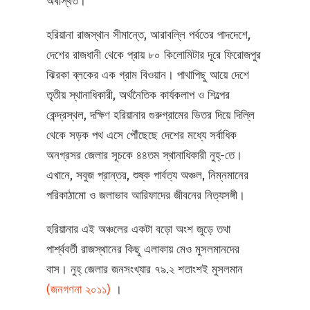
অবস্থিত।
হরিয়ানা রাজস্থান সীমান্তে, আরাবল্লি পর্বতের পাদদেশে,
দেশের রাজধানী থেকে প্রায় ৮০ কিলোমিটার দূরে ফিরোজপুর
ঝিরকা ব্লকের এক গ্রাম বিওয়ান। পাথাপিছু আয়ে দেশে
তৃতীয় স্থানাধিকারী, অর্থনৈতিক কার্যকলাপ ও শিল্পের
কেন্দ্রস্থল, দক্ষিণ হরিয়ানার গুরুগ্রামের ভিতর দিয়ে দিল্লি
থেকে সড়ক পথ এসে পৌঁছেছে দেশের মধ্যে সর্বাধিক
অনগ্রসর জেলার সূচকে ৪৪তম স্থানাধিকারী নুহ্‌-তে।
এখানে, সবুজ প্রান্তর, শুষ্ক পার্বত্য অঞ্চল, নিম্নমানের
পরিকাঠামো ও জলাভাব আরিফাদের জীবনের নিত্যসঙ্গী।
হরিয়ানার এই অঞ্চলের একটা বড়ো অংশ জুড়ে তথা
পার্শ্ববর্তী রাজস্থানের কিছু এলাকায় মেও মুসলমানদের
বাস। নুহ্‌ জেলার জনসংখ্যার ৭৯.২ শতাংশই মুসলমান
(জনগণনা ২০১১)
।