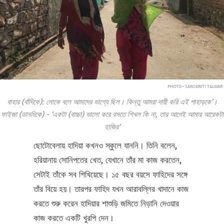
PHOTO • SANSKRITI TALWAR
বাহার (বাঁদিকে): লোকে বলে আমাদের ভাগ্যে ছিল। কিন্তু আমরা দায়ী করি এই পাহাড়কে’।
ফাইজা (ডানদিকে) - ‘একটা (বাচ্চা) ভালো করে বসতে শিখল কি না, তার আগেই আমার আরেকটা
হাজির’
ছোটোবেলায় হাদিয়া কখনও স্কুলে যাননি। তিনি বলেন,
হরিয়ানায় সোনিপতের খেত, যেখানে তাঁর মা কাজ করতেন,
সেটাই তাঁকে সব শিখিয়েছে। ১৫ বছর বয়সে ফাহিদের সঙ্গে
তাঁর বিয়ে হয়। তারপর ফাহিদ যখন আরাবল্লির খাদানে কাজ
করতে শুরু করেন হাদিয়ার শাশুড়ি জমিতে নিড়ানি দেওয়ার
কাজ করতে একটি খুরপি দেন।