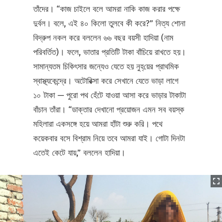
তাঁদের। “কাজ চাইলে বলে আমরা নাকি কাজ করার পক্ষে
দুর্বল। বলে, এই ৪০ কিলো তুলবে কী করে?” নিত্য শোনা
বিদ্রুপ নকল করে বললেন ৬৬ বছর বয়সী হাদিয়া (নাম
পরিবর্তিত)। ফলে, ভাতার প্রতিটি টাকা বাঁচিয়ে রাখতে হয়।
সামান্যতম চিকিৎসার জন্যেও যেতে হয় নুহ্‌য়ের প্রাথমিক
স্বাস্থ্যকেন্দ্রে। অটোরিক্সা করে সেখানে যেতে ভাড়া লাগে
১০ টাকা — পুরো পথ হেঁটে যাওয়া আসা করে ভাড়ার টাকাটা
বাঁচান তাঁরা। “ডাক্তার দেখানো প্রয়োজন এমন সব বয়স্ক
মহিলারা একসঙ্গে হয়ে আমরা হাঁটা শুরু করি। পথে
কয়েকবার বসে বিশ্রাম নিয়ে তবে আমরা যাই। গোটা দিনটা
এতেই কেটে যায়,” বললেন হাদিয়া।