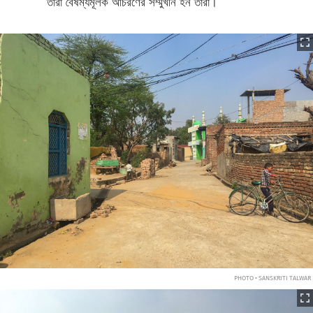
তাঁরা বৈষম্যমূলক আচরণের সম্মুখীন হন তাঁরা।
PHOTO • SANSKRITI TALWAR