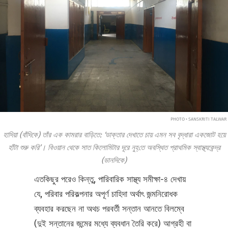
PHOTO • SANSKRITI TALWAR
হাদিয়া (বাঁদিকে) তাঁর এক কামরার বাড়িতে: ‘ডাক্তার দেখাতে চায় এমন সব বৃদ্ধারা একজোট হয়ে
হাঁটা শুরু করি’। বিওয়ান থেকে সাত কিলোমিটার দূরে নুহ্‌তে অবস্থিত প্রাথমিক স্বাস্থ্যকেন্দ্র
(ডানদিকে)
এতকিছুর পরেও কিন্তু, পারিবারিক সাস্থ্য সমীক্ষা-৪ দেখায়
যে, পরিবার পরিকল্পনার অপূর্ণ চাহিদা অর্থাৎ জন্মনিরোধক
ব্যবহার করছেন না অথচ পরবর্তী সন্তান আনতে বিলম্বে
(দুই সন্তানের জন্মের মধ্যে ব্যবধান তৈরি করে) আগ্রহী বা