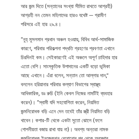
আর জন্ম দিতে (সন্তানের সংখ্যা সীমিত রাখতে আগ্রহী)
আগ্রহী নন তেমন মহিলাদের হারও যথেষ্ট — গ্রামীণ
পরিসরে এই হার ২৯.৪।
“নুহ্‌ মুসলমান প্রধান অঞ্চল হওয়ায়, বিবিধ আর্থ-সামাজিক
কারণে, পরিবার পরিকল্পনা পদ্ধতি গ্রহণের প্রবণতা এখানে
চিরদিনই কম। সেইকারণেই এই অঞ্চলে অপূর্ণ চাহিদার হার
এতো বেশি। সাংস্কৃতিক উপাদানের একটি বড়ো ভূমিকা
আছে এখানে। এঁরা বলেন, সন্তান তো আল্লার দান,”
বললেন হরিয়ানার পরিবার কল্যাণ বিভাগের স্বাস্থ্য
আধিকারিক, ডঃ রুচি (ইনি কেবল নিজের নামটিই ব্যবহার
করেন)। “স্বামী যদি সহযোগিতা করেন, নিয়মিত
জন্মনিরোধক বড়ি এনে দেন তবেই তাঁর স্ত্রী নিয়মিত বড়ি
খাবেন। কপার-টি থেকে একটা সুতো ঝোলে (ফলে
গোপনীয়তা বজায় রাখা যায় না)। অবশ্য অন্তরা নামক
জন্মনিরোধক ইনজেকশন বেরোনোর পর থেকে অবস্থার