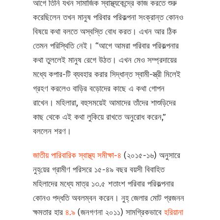
আগে তিনি যখন সামাজিক স্বাস্থ্যকেন্দ্রে কাজ করতে শুরু
করেছিলেন তখন মানুষ পরিবার পরিকল্পনা সংক্রান্ত কোনও
বিষয়ে কথা বলতে অস্বস্তি বোধ করত। এখন আর ঠিক
তেমন পরিস্থিতি নেই। “আগে আমরা পরিবার পরিকল্পনার
কথা তুললেই মানুষ রেগে উঠত। এখন মেও সম্প্রদায়ের
মধ্যে কপার-টি ব্যবহার করার সিদ্ধান্ত স্বামী-স্ত্রী মিলেই
গ্রহণ করলেও বাড়ির বড়োদের কাছে এ কথা গোপন
রাখেন। মহিলারা, বহুসময়েই আমাদের তাঁদের শাশুড়িদের
কাছ থেকে এই কথা লুকিয়ে রাখতে অনুরোধ করেন,”
বললেন শরণ।
জাতীয় পারিবারিক স্বাস্থ্য সমীক্ষা-৪
(২০১৫-১৬) অনুসারে
নুহ্‌য়ের গ্রামীণ পরিসরে ১৫-৪৯ বছর বয়সী বিবাহিত
মহিলাদের মধ্যে মাত্র ১৩.৫ শতাংশ পরিবার পরিকল্পনার
কোনও পদ্ধতি অবলম্বন করেন। নুহ্‌ জেলার মোট প্রজনন
ক্ষমতার হার
৪.৯
(জনগণনা ২০১১) সামগ্রিকভাবে
হরিয়ানা