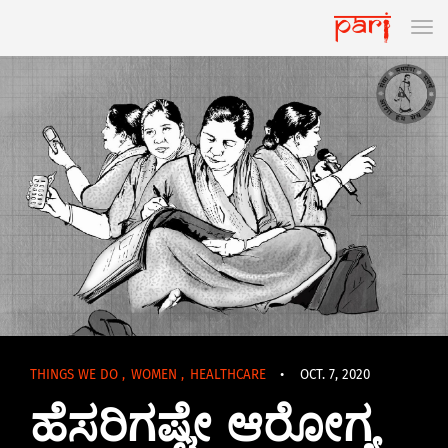
THINGS WE DO
,
WOMEN
,
HEALTHCARE
•
OCT. 7, 2020
ಹೆಸರಿಗಷ್ಟೇ ಆರೋಗ್ಯ