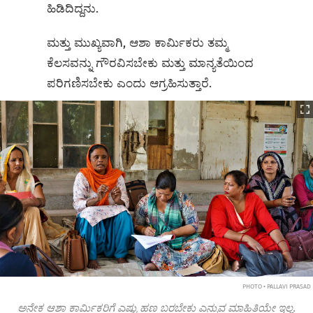
ಹಿಡಿದಿದ್ದನು.
ಮತ್ತು ಮುಖ್ಯವಾಗಿ, ಆಶಾ ಕಾರ್ಮಿಕರು ತಮ್ಮ
ಕೆಲಸವನ್ನು ಗೌರವಿಸಬೇಕು ಮತ್ತು ಮಾನ್ಯತೆಯಿಂದ
ಪರಿಗಣಿಸಬೇಕು ಎಂದು ಆಗ್ರಹಿಸುತ್ತಾರೆ.
PHOTO • PALLAVI PRASAD
ಅನೇಕ ಆಶಾ ಕಾರ್ಮಿಕರಿಗೆ ಎಷ್ಟು ಹಣ ಬರಬೇಕು ಎನ್ನುವ ಮಾಹಿತಿಯೇ ಇಲ್ಲ.