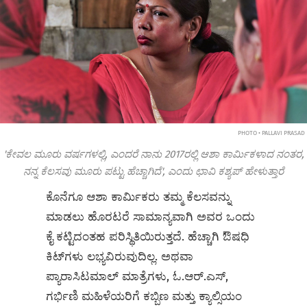
PHOTO • PALLAVI PRASAD
'ಕೇವಲ ಮೂರು ವರ್ಷಗಳಲ್ಲಿ, ಎಂದರೆ ನಾನು 2017ರಲ್ಲಿ ಆಶಾ ಕಾರ್ಮಿಕಳಾದ ನಂತರ,
ನನ್ನ ಕೆಲಸವು ಮೂರು ಪಟ್ಟು ಹೆಚ್ಚಾಗಿದೆ', ಎಂದು ಛಾವಿ ಕಶ್ಯಪ್ ಹೇಳುತ್ತಾರೆ
ಕೊನೆಗೂ ಆಶಾ ಕಾರ್ಮಿಕರು ತಮ್ಮ ಕೆಲಸವನ್ನು
ಮಾಡಲು ಹೊರಟರೆ ಸಾಮಾನ್ಯವಾಗಿ ಅವರ ಒಂದು
ಕೈ ಕಟ್ಟಿದಂತಹ ಪರಿಸ್ಥಿತಿಯಿರುತ್ತದೆ. ಹೆಚ್ಚಾಗಿ ಔಷಧಿ
ಕಿಟ್‌ಗಳು ಲಭ್ಯವಿರುವುದಿಲ್ಲ. ಅಥವಾ
ಪ್ಯಾರಾಸಿಟಮಾಲ್‌ ಮಾತ್ರೆಗಳು, ಓ.ಆರ್‌.ಎಸ್,‌
ಗರ್ಭಿಣಿ ಮಹಿಳೆಯರಿಗೆ ಕಬ್ಬಿಣ ಮತ್ತು ಕ್ಯಾಲ್ಸಿಯಂ