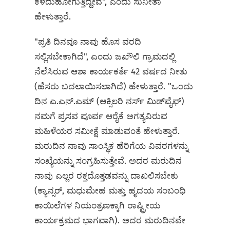
ಕಳೆದುಹೋಗುತ್ತಿದ್ದೇವೆ", ಎಂದು ಸುನೀತಾ
ಹೇಳುತ್ತಾರೆ.
"ಪ್ರತಿ ದಿನವೂ ನಾವು ಹೊಸ ವರದಿ
ಸಲ್ಲಿಸಬೇಕಾಗಿದೆ", ಎಂದು ಜಖೌಲಿ ಗ್ರಾಮದಲ್ಲಿ
ನೆಲೆಸಿರುವ ಆಶಾ ಕಾರ್ಯಕರ್ತೆ 42 ವರ್ಷದ ನೀತು
(ಹೆಸರು ಬದಲಾಯಿಸಲಾಗಿದೆ) ಹೇಳುತ್ತಾರೆ. "ಒಂದು
ದಿನ ಎ.ಎನ್‌.ಎಮ್ (ಆಕ್ಸಿಲರಿ ನರ್ಸ್‌ ಮಿಡ್‌ವೈಫ್)
ನಮಗೆ ಪ್ರಸವ ಪೂರ್ವ ಆರೈಕೆ ಅಗತ್ಯವಿರುವ
ಮಹಿಳೆಯರ ಸಮೀಕ್ಷೆ ಮಾಡುವಂತೆ ಹೇಳುತ್ತಾರೆ.
ಮರುದಿನ ನಾವು ಸಾಂಸ್ಥಿಕ ಹೆರಿಗೆಯ ವಿವರಗಳನ್ನು
ಸಂಖ್ಯೆಯನ್ನು ಸಂಗ್ರಹಿಸುತ್ತೇವೆ. ಅದರ ಮರುದಿನ
ನಾವು ಎಲ್ಲರ ರಕ್ತದೊತ್ತಡವನ್ನು ದಾಖಲಿಸಬೇಕು
(ಕ್ಯಾನ್ಸರ್, ಮಧುಮೇಹ ಮತ್ತು ಹೃದಯ ಸಂಬಂಧಿ
ಕಾಯಿಲೆಗಳ ನಿಯಂತ್ರಣಕ್ಕಾಗಿ ರಾಷ್ಟ್ರೀಯ
ಕಾರ್ಯಕ್ರಮದ ಭಾಗವಾಗಿ). ಅದರ ಮರುದಿನವೇ