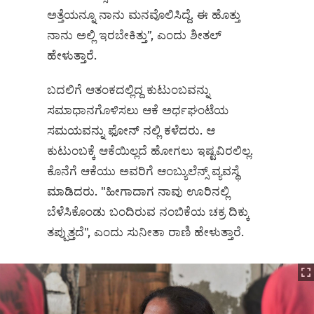
ಅತ್ತೆಯನ್ನೂ ನಾನು ಮನವೊಲಿಸಿದ್ದೆ. ಈ ಹೊತ್ತು
ನಾನು ಅಲ್ಲಿ ಇರಬೇಕಿತ್ತು”, ಎಂದು ಶೀತಲ್
ಹೇಳುತ್ತಾರೆ.
ಬದಲಿಗೆ ಆತಂಕದಲ್ಲಿದ್ದ ಕುಟುಂಬವನ್ನು
ಸಮಾಧಾನಗೊಳಿಸಲು ಆಕೆ ಅರ್ಧಘಂಟೆಯ
ಸಮಯವನ್ನು ಫೋನ್‌ ನಲ್ಲಿ ಕಳೆದರು. ಆ
ಕುಟುಂಬಕ್ಕೆ ಆಕೆಯಿಲ್ಲದೆ ಹೋಗಲು ಇಷ್ಟವಿರಲಿಲ್ಲ.
ಕೊನೆಗೆ ಆಕೆಯು ಅವರಿಗೆ ಆಂಬ್ಯುಲೆನ್ಸ್‌ ವ್ಯವಸ್ಥೆ
ಮಾಡಿದರು. "ಹೀಗಾದಾಗ ನಾವು ಊರಿನಲ್ಲಿ
ಬೆಳೆಸಿಕೊಂಡು ಬಂದಿರುವ ನಂಬಿಕೆಯ ಚಕ್ರ ದಿಕ್ಕು
ತಪ್ಪುತ್ತದೆ", ಎಂದು ಸುನೀತಾ ರಾಣಿ ಹೇಳುತ್ತಾರೆ.