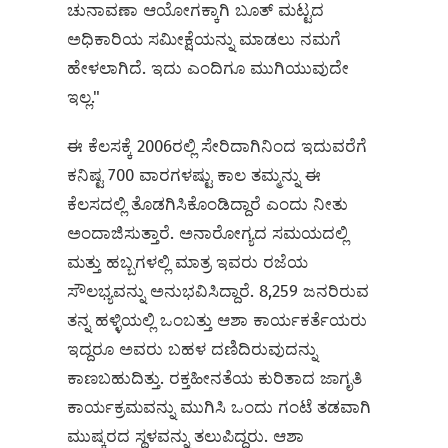
ಚುನಾವಣಾ ಆಯೋಗಕ್ಕಾಗಿ ಬೂತ್ ಮಟ್ಟದ
ಅಧಿಕಾರಿಯ ಸಮೀಕ್ಷೆಯನ್ನು ಮಾಡಲು ನಮಗೆ
ಹೇಳಲಾಗಿದೆ. ಇದು ಎಂದಿಗೂ ಮುಗಿಯುವುದೇ
ಇಲ್ಲ."
ಈ ಕೆಲಸಕ್ಕೆ 2006ರಲ್ಲಿ ಸೇರಿದಾಗಿನಿಂದ ಇದುವರೆಗೆ
ಕನಿಷ್ಟ 700 ವಾರಗಳಷ್ಟು ಕಾಲ ತಮ್ಮನ್ನು ಈ
ಕೆಲಸದಲ್ಲಿ ತೊಡಗಿಸಿಕೊಂಡಿದ್ದಾರೆ ಎಂದು ನೀತು
ಅಂದಾಜಿಸುತ್ತಾರೆ. ಅನಾರೋಗ್ಯದ ಸಮಯದಲ್ಲಿ
ಮತ್ತು ಹಬ್ಬಗಳಲ್ಲಿ ಮಾತ್ರ ಇವರು ರಜೆಯ
ಸೌಲಭ್ಯವನ್ನು ಅನುಭವಿಸಿದ್ದಾರೆ. 8,259 ಜನರಿರುವ
ತನ್ನ ಹಳ್ಳಿಯಲ್ಲಿ ಒಂಬತ್ತು ಆಶಾ ಕಾರ್ಯಕರ್ತೆಯರು
ಇದ್ದರೂ ಅವರು ಬಹಳ ದಣಿದಿರುವುದನ್ನು
ಕಾಣಬಹುದಿತ್ತು. ರಕ್ತಹೀನತೆಯ ಕುರಿತಾದ ಜಾಗೃತಿ
ಕಾರ್ಯಕ್ರಮವನ್ನು ಮುಗಿಸಿ ಒಂದು ಗಂಟೆ ತಡವಾಗಿ
ಮುಷ್ಕರದ ಸ್ಥಳವನ್ನು ತಲುಪಿದ್ದರು. ಆಶಾ