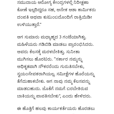
ಸಮುದಾಯ ಆರೋಗ್ಯ ಕೇಂದ್ರಗಳಲ್ಲಿ ನಿರೀಕ್ಷಣಾ
ಕೋಣೆ ಇಲ್ಲದಿದ್ದರೂ ಸಹ, ಅನೇಕ ಆಶಾ ಕಾರ್ಮಿಕರು
ದಂಪತಿ ಅಥವಾ ಕುಟುಂಬದೊಂದಿಗೆ ರಾತ್ರಿಯಿಡೀ
ಉಳಿಯುತ್ತಾರೆ."
ಆಗ ಸುಮಾರು ಮಧ್ಯಾಹ್ನದ 3 ಗಂಟೆಯಾಗಿತ್ತು.
ಮಹಿಳೆಯರು ಗಡಿಬಿಡಿ ಮಾಡಲು ಪ್ರಾರಂಭಿಸಿದರು.
ಅವರು ಕೆಲಸಕ್ಕೆ ಮರಳಬೇಕಿತ್ತು. ಸುನೀತಾ
ಮುಗಿಸಲು ಹೊರಟರು. “ಸರ್ಕಾರ ನಮ್ಮನ್ನು
ಅಧಿಕೃತವಾಗಿ ನೌಕರರೆಂದು ಗುರುತಿಸಬೇಕು,
ಸ್ವಯಂಸೇವಕರಾಗಿಯಲ್ಲ. ಸಮೀಕ್ಷೆಗಳ ಹೊರೆಯನ್ನು
ತೆಗೆದುಹಾಕಬೇಕು. ಆಗ ನಾವು ನಮ್ಮ ಕೆಲಸವನ್ನು
ಮಾಡಬಹುದು. ಜೊತೆಗೆ ನಮಗೆ ಬರಬೇಕಿರುವ
ಬಾಕಿಯನ್ನು ಪಾವತಿಸಬೇಕು”, ಎಂದು ಹೇಳಿದರು.
ಈ ಹೊತ್ತಿಗೆ ಹಲವು ಕಾರ್ಯಕರ್ತೆಯರು ಹೊರಡಲು