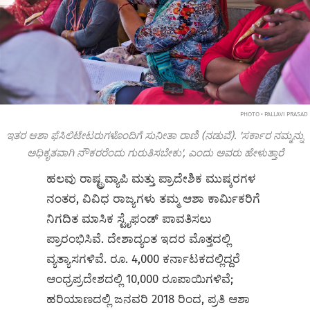
PHOTO • PALLAVI PRASAD
ಇತರ ಆಶಾ ಫೆಸಿಲಿಟೇಟರುಗಳೊಂದಿಗೆ ಸುನೀತಾ ರಾಣಿ (ನಡುವೆ). 'ಸರ್ಕಾರ ನಮ್ಮನ್ನು
ಅಧಿಕೃತವಾಗಿ ನೌಕರರೆಂದು ಗುರುತಿಸಬೇಕು', ಎಂದು ಅವರು ಹೇಳುತ್ತಾರೆ
ಹಲವು ರಾಷ್ಟ್ರವ್ಯಾಪಿ ಮತ್ತು ಪ್ರಾದೇಶಿಕ ಮುಷ್ಕರಗಳ
ನಂತರ, ವಿವಿಧ ರಾಜ್ಯಗಳು ತಮ್ಮ ಆಶಾ ಕಾರ್ಮಿಕರಿಗೆ
ನಿಗದಿತ ಮಾಸಿಕ ಸ್ಟೈಫಂಡ್ ಪಾವತಿಸಲು
ಪ್ರಾರಂಭಿಸಿವೆ. ದೇಶಾದ್ಯಂತ ಇದರ ಮೊತ್ತದಲ್ಲಿ
ವ್ಯತ್ಯಾಸಗಳಿವೆ. ರೂ. 4,000 ಕರ್ನಾಟಕದಲ್ಲಿದ್ದರೆ
ಆಂಧ್ರಪ್ರದೇಶದಲ್ಲಿ 10,000 ರೂಪಾಯಿಗಳಿವೆ;
ಹರಿಯಾಣದಲ್ಲಿ ಜನವರಿ 2018 ರಿಂದ, ಪ್ರತಿ ಆಶಾ