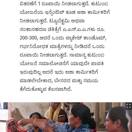
ವಿತರಣೆಗೆ 1 ರೂಪಾಯಿ ನೀಡಲಾಗುತ್ತದೆ. ಕುಟುಂಬ
ಯೋಜನೆಯ ಇನ್ಸೆಂಟಿವ್‌ ಕೂಡ ಆಶಾ ಕಾರ್ಮಿಕರಿಗೆ
ನೀಡಲಾಗುತ್ತದೆ. ಟ್ಯೂಬೆಕ್ಟಮಿ ಅಥವಾ
ಸಂತಾನಹರಣ ಚಿಕಿತ್ಸೆಗೆ ಎ.ಎಸ್‌.ಎ.ಎ.ಗಳು ರೂ.
200-300, ಆದರೆ ಒಂದು ಪ್ಯಾಕೇಟ್‌ ಕಾಂಡೊಮ್,
ಗರ್ಭನಿರೋಧಕ ಮಾತ್ರೆಗಳನ್ನು‌ ನೀಡಿದರೆ ಒಂದು
ರೂಪಾಯಿ ನೀಡಲಾಗುತ್ತದೆ. ಸಾಮಾನ್ಯ ಕುಟುಂಬ
ಯೋಜನೆ ಸಮಾಲೋಚನೆಗೆ ಯಾವುದೇ ಪಾವತಿ
ಇರುವುದಿಲ್ಲ ಆದರೆ ಇದು ಆಶಾ ಕಾರ್ಮಿಕರಿಗೆ
ಮಾಡಲೇಬೇಕಾದ, ಬೇಸರದ ಮತ್ತು ಸಮಯ
ತೆಗೆದುಕೊಳ್ಳುವ ಕೆಲಸವಾಗಿದೆ.