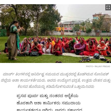
PHOTO • PALLAVI PRASAD
ಮಾರ್ಚ್‌ ತಿಂಗಳಿನಲ್ಲಿ ಅನಿರ್ದಿಷ್ಟ ಸಮಯದ ಮುಷ್ಕರದಲ್ಲಿ ತೊಡಗಿರುವ ಸೋನಿಪತ್
ಜಿಲ್ಲೆಯ ಆಶಾ ಕಾರ್ಯಕರ್ತೆಯರು. ಅವರು ಉದ್ಯೋಗ ಭದ್ರತೆ, ಉತ್ತಮ ವೇತನ ಮತ್ತು
ಕೆಲಸದ ಹೊರೆಯನ್ನು ಕಡಿಮೆಗೊಳಿಸುವಂತೆ ಒತ್ತಾಯಿಸಿದರು
ಪ್ರಸವ ಪೂರ್ವ‌ ಮತ್ತು ನಂತರದ ಆರೈಕೆಯ
ಹೊರತಾಗಿ ಆಶಾ ಕಾರ್ಮಿಕರು ಸಮುದಾಯ
ಕಾರ್ಯಕರ್ತರೂ ಆಗಿದ್ದು, ಅವರು ಸರ್ಕಾರದ