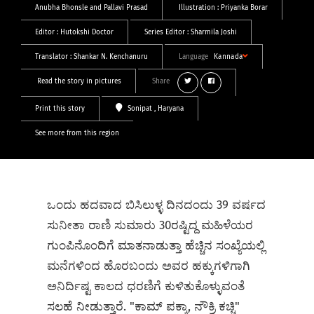
Anubha Bhonsle
and
Pallavi Prasad
Illustration :
Priyanka Borar
Editor :
Hutokshi Doctor
Series Editor :
Sharmila Joshi
Translator :
Shankar N. Kenchanuru
Language
Kannada
Read the story in pictures
Share
Print this story
Sonipat
, Haryana
See more from this region
ಒಂದು ಹದವಾದ ಬಿಸಿಲುಳ್ಳ ದಿನದಂದು 39 ವರ್ಷದ
ಸುನೀತಾ ರಾಣಿ ಸುಮಾರು 30ರಷ್ಟಿದ್ದ ಮಹಿಳೆಯರ
ಗುಂಪಿನೊಂದಿಗೆ ಮಾತನಾಡುತ್ತಾ ಹೆಚ್ಚಿನ ಸಂಖ್ಯೆಯಲ್ಲಿ
ಮನೆಗಳಿಂದ ಹೊರಬಂದು ಅವರ ಹಕ್ಕುಗಳಿಗಾಗಿ
ಅನಿರ್ದಿಷ್ಟ ಕಾಲದ ಧರಣಿಗೆ ಕುಳಿತುಕೊಳ್ಳುವಂತೆ
ಸಲಹೆ ನೀಡುತ್ತಾರೆ. "ಕಾಮ್‌ ಪಕ್ಕಾ, ನೌಕ್ರಿ ಕಚ್ಚಿ"