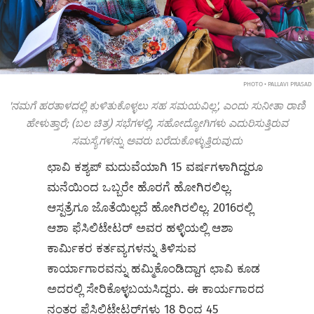
PHOTO • PALLAVI PRASAD
'ನಮಗೆ ಹರತಾಳದಲ್ಲಿ ಕುಳಿತುಕೊಳ್ಳಲು ಸಹ ಸಮಯವಿಲ್ಲ', ಎಂದು ಸುನೀತಾ ರಾಣಿ
ಹೇಳುತ್ತಾರೆ; (ಬಲ ಚಿತ್ರ) ಸಭೆಗಳಲ್ಲಿ, ಸಹೋದ್ಯೋಗಿಗಳು ಎದುರಿಸುತ್ತಿರುವ
ಸಮಸ್ಯೆಗಳನ್ನು ಅವರು ಬರೆದುಕೊಳ್ಳುತ್ತಿರುವುದು
ಛಾವಿ ಕಶ್ಯಪ್‌ ಮದುವೆಯಾಗಿ 15 ವರ್ಷಗಳಾಗಿದ್ದರೂ
ಮನೆಯಿಂದ ಒಬ್ಬರೇ ಹೊರಗೆ ಹೋಗಿರಲಿಲ್ಲ.
ಆಸ್ಪತ್ರೆಗೂ ಜೊತೆಯಿಲ್ಲದೆ ಹೋಗಿರಲಿಲ್ಲ. 2016ರಲ್ಲಿ
ಆಶಾ ಫೆಸಿಲಿಟೇಟರ್ ಅವರ ಹಳ್ಳಿಯಲ್ಲಿ ಆಶಾ
ಕಾರ್ಮಿಕರ ಕರ್ತವ್ಯಗಳನ್ನು ತಿಳಿಸುವ
ಕಾರ್ಯಾಗಾರವನ್ನು ಹಮ್ಮಿಕೊಂಡಿದ್ದಾಗ ಛಾವಿ ಕೂಡ
ಅದರಲ್ಲಿ ಸೇರಿಕೊಳ್ಳಬಯಸಿದ್ದರು. ಈ ಕಾರ್ಯಗಾರದ
ನಂತರ ಫೆಸಿಲಿಟೇಟರ್‌ಗಳು 18 ರಿಂದ 45