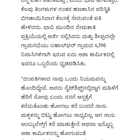
ನನ್ನ ಪತಿಗೆ ಆತಂಕವಿತ್ತು”, ಎಂದು ಛಾವಿ ಹೇಳುತ್ತಾರೆ.
ಕೆಲವು ತಿಂಗಳುಗಳ ನಂತರ ಹಣಕಾಸಿನ ಪರಿಸ್ಥಿತಿ
ಬಿಗಡಾಯಿಸಿದಾಗ ಕೆಲಸಕ್ಕೆ ಸೇರುವಂತೆ ಪತಿ
ಹೇಳಿದರು. ಛಾವಿ ಮುಂದಿನ ನೇಮಕಾತಿ
ಪ್ರಕ್ರಿಯೆಯಲ್ಲಿ ಅರ್ಜಿ ಸಲ್ಲಿಸಿದರು ಮತ್ತು ಶೀಘ್ರದಲ್ಲೇ
ಗ್ರಾಮಸಭೆಯು ಬಹಾಲ್‌ಘರ್‌ ಗ್ರಾಮದ 4,196
ನಿವಾಸಿಗಳಿಗಾಗಿ ಇರುವ ಐದು ಆಶಾ ಕಾರ್ಮಿಕರಲ್ಲಿ
ಇವರೂ ಒಬ್ಬರೆಂದು ಧೃಡಪಡಿಸಿತು.
"ದಂಪತಿಗಳಾದ ನಾವು ಒಂದು ನಿಯಮವನ್ನು
ಹೊಂದಿದ್ದೇವೆ. ಅವರು ನೈಟ್‌ಶಿಫ್ಟ್‌ನಲ್ಲಿದ್ದಾಗ ಮಹಿಳೆಗೆ
ಹೆರಿಗೆ ನೋವು ಬಂದು ನನಗೆ ಆಸ್ಪತ್ರೆಗೆ
ಕರೆದುಕೊಂಡು ಹೋಗಲು ಕರೆ ಬಂದರೆ ನಾನು
ಮಕ್ಕಳನ್ನು ಬಿಟ್ಟು ಹೋಗಲು ಸಾಧ್ಯವಿಲ್ಲ. ಆಗ ನಾನು
ಆಂಬ್ಯುಲೆನ್ಸ್‌ಗೆ ಕರೆ ಮಾಡುತ್ತೇನೆ ಅಥವಾ ಇನ್ನೊಬ್ಬ
ಆಶಾ ಕಾರ್ಮಿಕರನ್ನು ಹೋಗುವಂತೆ