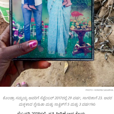
PHOTO • KONDRA SAGARIKA
ಕೊಂಡ್ರಾ ಸಮ್ಮಯ್ಯ ಅವರಿಗೆ ಸೆಪ್ಟೆಂಬರ್ 2017ರಲ್ಲಿ 29 ವರ್ಷ, ಸಾಗರಿಕಾಗೆ 23. ಅವರ
ಮಕ್ಕಳಾದ ಸ್ನೇಹಿತಾ ಮತ್ತು ಸಾತ್ವಿಕ್‌ಗೆ 5 ಮತ್ತು 3 ವರ್ಷಗಳು
ಫೆಬ್ರವರಿ 2018ರಲ್ಲಿ, ಪತಿ ತೀರಿಹೋದ ಕೆಲವು