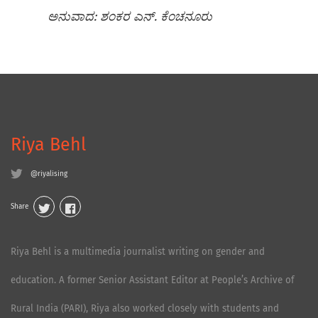
ಅನುವಾದ: ಶಂಕರ ಎನ್. ಕೆಂಚನೂರು
Riya Behl
@riyalising
Share
Riya Behl is a multimedia journalist writing on gender and
education. A former Senior Assistant Editor at People’s Archive of
Rural India (PARI), Riya also worked closely with students and