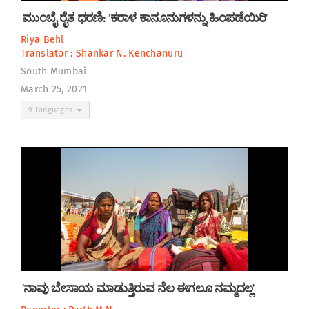
ಮುಂಬೈ ರೈತ ಧರಣಿ: ʼಕರಾಳ ಕಾನೂನುಗಳನ್ನು ಹಿಂಪಡೆಯಿರಿʼ
Riya Behl
Translator :
Shankar N. Kenchanuru
South Mumbai
March 25, 2021
9 Languages
ʼನಾವು ಬೇಸಾಯ ಮಾಡುತ್ತಿರುವ ನೆಲ ಈಗಲೂ ನಮ್ಮದಲ್ಲʼ