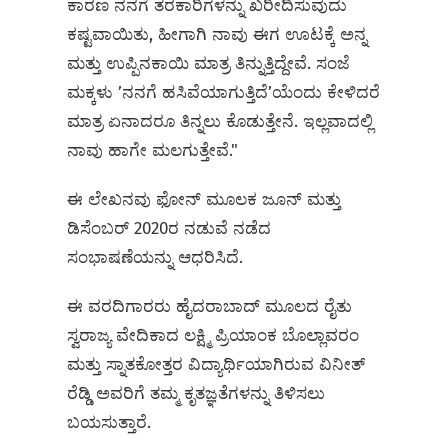
ಕಾರಣ ನನಗೆ ತರಕಾರಿಗಳನ್ನು ಖರೀದಿಸುವುದು
ಕಷ್ಟವಾಯಿತು, ಹೀಗಾಗಿ ನಾವು ಈಗ ಊಟಕ್ಕೆ ಅನ್ನ
ಮತ್ತು ಉಪ್ಪಿನಕಾಯಿ ಮಾತ್ರ ತಿನ್ನುತ್ತಿದ್ದೇವೆ. ಸಂಜೆ
ಮಕ್ಕಳು ʼನನಗೆ ಹಸಿವೆಯಾಗುತ್ತಿದೆʼಯೆಂದು ಕೇಳಿದರೆ
ಮಾತ್ರ ಏನಾದರೂ ತಿನ್ನಲು ಕೊಡುತ್ತೇನೆ. ಇಲ್ಲವಾದಲ್ಲಿ
ನಾವು ಹಾಗೇ ಮಲಗುತ್ತೇವೆ."
ಈ ಲೇಖನವು ಫೋನ್‌ ಮೂಲಕ ಜೂನ್‌ ಮತ್ತು
ಡಿಸೆಂಬರ್‌ 2020ರ ನಡುವೆ ನಡೆದ
ಸಂಭಾಷಣೆಯನ್ನು ಆಧರಿಸಿದೆ.
ಈ ವರದಿಗಾರರು ಹೈದರಾಬಾದ್ ಮೂಲದ ರೈತು
ಸ್ವರಾಜ್ಯ ವೇದಿಕಾದ ಲಕ್ಷ್ಮಿ ಪ್ರಿಯಾಂಕ ಬೊಲ್ಲಾವರಂ
ಮತ್ತು ಸ್ನಾತಕೋತ್ತರ ವಿದ್ಯಾರ್ಥಿಯಾಗಿರುವ ವಿನೀತ್‌
ರೆಡ್ಡಿ ಅವರಿಗೆ ತಮ್ಮ ಕೃತಜ್ಞತೆಗಳನ್ನು ತಿಳಿಸಲು
ಬಯಸುತ್ತಾರೆ.