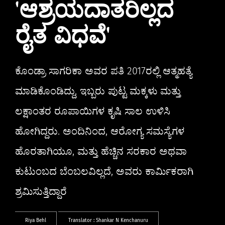
'ಆಶ್ರಯದಾತರಿಲ್ಲದ
ರೈತ ವಿಧವೆ'
ಕೊಂಡ್ರಾ ಸಾಗರಿಕಾ ಅವರ ಪತಿ 2017ರಲ್ಲಿ ಆತ್ಮಹತ್ಯೆ
ಮಾಡಿಕೊಂಡಿದ್ದು, ಇಬ್ಬರು ಪುಟ್ಟ ಮಕ್ಕಳು ಮತ್ತು
ಲಕ್ಷಾಂತರ ರೂಪಾಯಿಗಳ ಕೃಷಿ ಸಾಲ ಉಳಿಸಿ
ಹೋಗಿದ್ದರು. ಅಂದಿನಿಂದ, ಆರೋಗ್ಯ ಸಮಸ್ಯೆಗಳ
ಹೊರತಾಗಿಯೂ, ಮತ್ತು ಹೆಚ್ಚಿನ ಸರಕಾರ ಅಥವಾ
ಕುಟುಂಬದ ಬೆಂಬಲವಿಲ್ಲದೆ, ಅವರು ಕಾರ್ಮಿಕರಾಗಿ
ಶ್ರಮಿಸುತ್ತಿದ್ದಾರೆ
Riya Behl
Translator :
Shankar N Kenchanuru