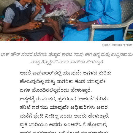
PHOTO • RAMULU BEERAM
ಲಾಕ್ ಡೌನ್ ನಂತರ ಬೆಲೆಗಳು ಹೆಚ್ಚಾದ ಕಾರಣ 'ನಾವು ಈಗ ಅನ್ನ ಮತ್ತು ಉಪ್ಪಿನಕಾಯಿ
ಮಾತ್ರ ತಿನ್ನುತ್ತೇವೆ' ಎಂದು ಸಾಗರಿಕಾ ಹೇಳುತ್ತಾರೆ
ಆದರೆ ಎಫ್‌ಐಆರ್‌ನಲ್ಲಿ ಯಾವುದೇ ಜಗಳದ ಕುರಿತು
ಹೇಳುವುದಿಲ್ಲ ಮತ್ತು ಸಾಗರಿಕಾ ಕೂಡ ಯಾವುದೇ
ಜಗಳ ಹೊಂದಿರಲಿಲ್ಲವೆಂದು ಹೇಳುತ್ತಾರೆ.
ಆತ್ಮಹತ್ಯೆಯ ನಂತರ, ಪ್ರಕರಣದ ‘ಅರ್ಹತೆ’ ಕುರಿತು
ತನಿಖೆ ನಡೆಸಲು ಯಾವುದೇ ಅಧಿಕಾರಿಗಳು ಅವರ
ಮನೆಗೆ ಭೇಟಿ ನೀಡಿಲ್ಲ ಎಂದು ಅವರು ಹೇಳುತ್ತಾರೆ.
ಪ್ರತಿ ಬಾರಿಯೂ ಅವರು ಎಂಆರ್‌ಒಗೆ ಹೋದಾಗ,