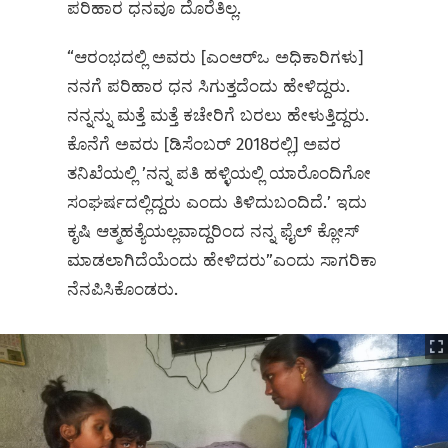
ಪರಿಹಾರ ಧನವೂ ದೊರೆತಿಲ್ಲ.
“ಆರಂಭದಲ್ಲಿ ಅವರು [ಎಂಆರ್‌ಒ ಅಧಿಕಾರಿಗಳು]
ನನಗೆ ಪರಿಹಾರ ಧನ ಸಿಗುತ್ತದೆಂದು ಹೇಳಿದ್ದರು.
ನನ್ನನ್ನು ಮತ್ತೆ ಮತ್ತೆ ಕಚೇರಿಗೆ ಬರಲು ಹೇಳುತ್ತಿದ್ದರು.
ಕೊನೆಗೆ ಅವರು [ಡಿಸೆಂಬರ್ 2018ರಲ್ಲಿ] ಅವರ
ತನಿಖೆಯಲ್ಲಿ ʼನನ್ನ ಪತಿ ಹಳ್ಳಿಯಲ್ಲಿ ಯಾರೊಂದಿಗೋ
ಸಂಘರ್ಷದಲ್ಲಿದ್ದರು ಎಂದು ತಿಳಿದುಬಂದಿದೆ.ʼ ಇದು
ಕೃಷಿ ಆತ್ಮಹತ್ಯೆಯಲ್ಲವಾದ್ದರಿಂದ ನನ್ನ ಫೈಲ್ ಕ್ಲೋಸ್‌
ಮಾಡಲಾಗಿದೆಯೆಂದು ಹೇಳಿದರು”ಎಂದು ಸಾಗರಿಕಾ
ನೆನಪಿಸಿಕೊಂಡರು.