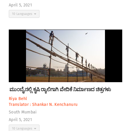
April 5, 2021
10 Languages
ಮುಂಬೈನಲ್ಲಿ ಕೃಷಿ ರ‍್ಯಾಲಿಗಾಗಿ ವೇದಿಕೆ ನಿರ್ಮಾಣದ ಚಿತ್ರಗಳು
Riya Behl
Translator :
Shankar N. Kenchanuru
South Mumbai
April 5, 2021
10 Languages