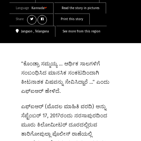
Language
Kannada
Read the story in pictures
Share
Print this story
Jangaon
, Telangana
See more from this region
"ಕೊಂಡ್ರಾ ಸಮ್ಮಯ್ಯ ... ಆರ್ಥಿಕ ಸಾಲಗಳಿಗೆ
ಸಂಬಂಧಿಸಿದ ಮಾನಸಿಕ ಸಂಕಟದಿಂದಾಗಿ
ಕೀಟನಾಶಕ ವಿಷವನ್ನು ಸೇವಿಸಿದ್ದಾರೆ ..." ಎಂದು
ಎಫ್ಐಆರ್ ಹೇಳಿದೆ.
ಎಫ್‌ಐಆರ್ (ಮೊದಲ ಮಾಹಿತಿ ವರದಿ) ಅನ್ನು
ಸೆಪ್ಟೆಂಬರ್ 17, 2017ರಂದು ನರಸಾಪುರದಿಂದ
ಮೂರು ಕಿಲೋಮೀಟರ್ ದೂರದಲ್ಲಿರುವ
ತಾರಿಗೋಪುಲ್ಲಾ ಪೊಲೀಸ್ ಠಾಣೆಯಲ್ಲಿ