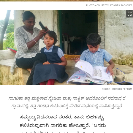
PHOTO • COURTESY: KONDRA SAGARIKA
PHOTO • RAMULU BEERAM
ಸಾಗರಿಕಾ ತನ್ನ ಮಕ್ಕಳಾದ ಸ್ನೇಹಿತಾ ಮತ್ತು ಸಾತ್ವಿಕ್ ಅವರೊಂದಿಗೆ ನರಸಾಪುರ
ಗ್ರಾಮದಲ್ಲಿ, ತನ್ನ ಗಂಡನ ಕುಟುಂಬಕ್ಕೆ ಸೇರಿದ ಮನೆಯಲ್ಲಿ ವಾಸಿಸುತ್ತಿದ್ದಾರೆ
ಸಮ್ಮಯ್ಯ ನಿಧನರಾದ ನಂತರ, ತಾನು ಬಹಳಷ್ಟು
ಕಲಿತಿರುವುದಾಗಿ ಸಾಗರಿಕಾ ಹೇಳುತ್ತಾರೆ. "ಜನರು