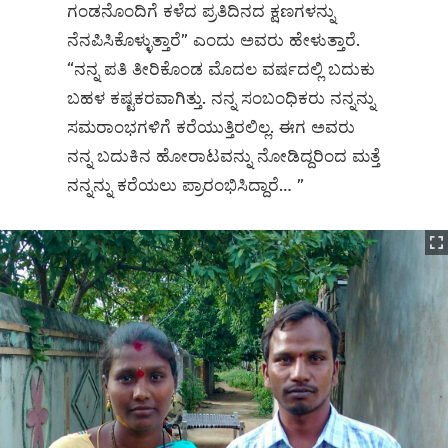
ಗಂಡನೊಂದಿಗೆ ಕಳೆದ ಪ್ರತಿದಿನದ ಕ್ಷಣಗಳನ್ನು
ನೆನಪಿಸಿಕೊಳ್ಳುತ್ತಾರೆ” ಎಂದು ಅವರು ಹೇಳುತ್ತಾರೆ.
“ನನ್ನ ಪತಿ ತೀರಿಕೊಂಡ ಮೊದಲ ವರ್ಷದಲ್ಲಿ ಬದುಕು
ಬಹಳ ಕಷ್ಟಕರವಾಗಿತ್ತು. ನನ್ನ ಸಂಬಂಧಿಕರು ನನ್ನನ್ನು
ಸಮರಾಂಭಗಳಿಗೆ ಕರೆಯುತ್ತಿರಲಿಲ್ಲ. ಈಗ ಅವರು
ನನ್ನ ಬದುಕಿನ ಹೋರಾಟವನ್ನು ನೋಡಿದ್ದರಿಂದ ಮತ್ತೆ
ನನ್ನನ್ನು ಕರೆಯಲು ಪ್ರಾರಂಭಿಸಿದ್ದಾರೆ… ”