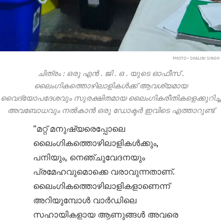
PHOTO • SHALINI SINGH
ചിത്രം
:
ഒരു എൻ
.
ജി
.
ഒ
.
യുടെ ഓഫീസ്
.
ലൈംഗികത്തൊഴിലാളികൾക്ക് ആവശ്യമായ
വൈദ്യോപദേശവും സുരക്ഷിതമായ ലൈംഗികരീതികളെക്കുറിച്ച്
അവബോധവും നൽകാൻ ഒരു ഡോക്ടർ ഇവിടെ എത്താറുണ്ട്
“മറ്റ് മനുഷ്യരെപ്പോലെ
ലൈംഗികത്തൊഴിലാളികൾക്കും,
പനിയും, നെഞ്ചുവേദനയും
പ്രമേഹവുമൊക്കെ വരാവുന്നതാണ്.
ലൈംഗികത്തൊഴിലാളികളാണെന്ന്
അറിയുമ്പോൾ വാർഡിലെ
സഹായികളായ ആണുങ്ങൾ അവരെ