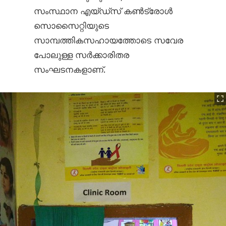
സംസ്ഥാന എയ്‌ഡ്സ് കൺ‌ട്രോൾ
സൊസൈറ്റിയുടെ
സാമ്പത്തികസഹായത്തോടെ സവേര
പോലുള്ള സർക്കാരിതര
സംഘടനകളാണ്.