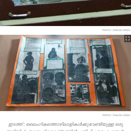
PHOTO • SHALINI SINGH
PHOTO • SHALINI SINGH
ഇടത്ത്
:
ലൈംഗികത്തൊഴിലാളികൾക്കുവേണ്ടിയുള്ള
ഒരു