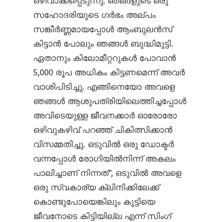
ഒഴിവാക്കപ്പെടുന്നു. ഞങ്ങളുടെ ഒരു
സഹോദരിയുടെ ഗർഭം അല്പം
സങ്കീർണ്ണമായപ്പോൾ ആംബുലൻസ്
കിട്ടാൻ പോലും ഞങ്ങൾ ബുദ്ധിമുട്ടി.
ഏതാനും കിലോമീറ്ററുകൾ പോവാൻ
5,000 രൂപ അധികം കിട്ടണമെന്ന് അവർ
വാശിപിടിച്ചു. എങ്ങിനെയോ അവളെ
ഞങ്ങൾ ആശുപത്രിയിലെത്തിച്ചപ്പോൾ
അവിടെയുള്ള ജീവനക്കാർ ഓരോരോ
ഒഴിവുകഴിവ് പറഞ്ഞ് ചികിത്സിക്കാൻ
വിസമ്മതിച്ചു. ഒടുവിൽ ഒരു ഡോക്ടർ
വന്നപ്പോൾ രോഗിയിൽനിന്ന് അകലം
പാലിച്ചാണ് നിന്നത്”, ഒടുവിൽ അവളെ
ഒരു സ്വകാര്യ ക്ലിനിക്കിലേക്ക്
കൊണ്ടുപോയെങ്കിലും കുട്ടിയെ
ജീവനോടെ കിട്ടിയില്ല എന്ന് സിംഗ്