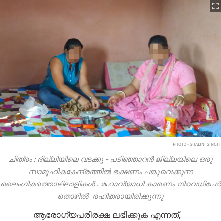
PHOTO • SHALINI SINGH
ചിത്രം
:
ദില്ലിയിലെ
വടക്കു
-
പടിഞ്ഞാറൻ
ജില്ലയിലെ
ഒരു
സാമൂഹികകേന്ദ്രത്തിൽ
ഭക്ഷണം
പങ്കുവെക്കുന്ന
ലൈംഗികത്തൊഴിലാളികൾ
.
മഹാവ്യാധി
കാരണം
നിരവധിപേർ
തൊഴിൽ
‌
രഹിതരായിരിക്കുന്നു
ആരോഗ്യപരിരക്ഷ ലഭിക്കുക എന്നത്,