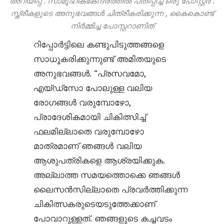
അറിയിപ്പ്
.
സാമൂഹികകേന്ദ്രത്തിൽ
പതിപ്പിച്ച
ഒരു
പോസ്റ്റർ
.
സ്ത്രീകളുടെ
അനുഭവങ്ങൾ
ചിത്രീകരിക്കുന്ന
,
കൈകൊണ്ട്
നിർമ്മിച്ച
പോസ്റ്ററാണിത്
റിപ്പോർട്ടിലെ കണ്ടുപിടുത്തങ്ങളെ
സാധൂകരിക്കുന്നുണ്ട് അമിതയുടെ
അനുഭവങ്ങൾ. “പ്രസവമോ,
എയ്‌ഡ്‌സോ പോലുള്ള വലിയ
രോഗങ്ങൾ വരുമ്പോഴോ,
പ്രാദേശികമായി ചികിത്സിച്ച്
ഫലമില്ലാതെ വരുമ്പോഴോ
മാത്രമാണ് ഞങ്ങൾ വലിയ
ആശുപത്രികളെ ആശ്രയിക്കുക.
അല്ലാത്ത സമയത്തൊക്കെ ഞങ്ങൾ
ലൈസൻസില്ലാതെ പ്രവർത്തിക്കുന്ന
ചികിത്സകരുടെയടുത്തേക്കാണ്
പോവാറുള്ളത്. ഞങ്ങളുടെ കച്ചവടം