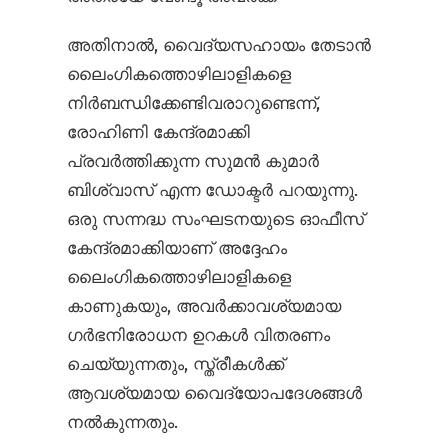
അതിനാൽ, വൈദ്യസഹായം തേടാൻ
ലൈംഗികത്തൊഴിലാളികളെ
നിർബന്ധിക്കേണ്ടിവരാറുണ്ടെന്ന്,
രോഹിണി കേന്ദ്രമാക്കി
പ്രവർത്തിക്കുന്ന സുമൻ കുമാർ
ബിശ്വാസ് എന്ന ഡോക്ടർ പറയുന്നു.
ഒരു സന്നദ്ധ സംഘടനയുടെ ഓഫീസ്
കേന്ദ്രമാക്കിയാണ് അദ്ദേഹം
ലൈംഗികത്തൊഴിലാളികളെ
കാണുകയും, അവർക്കാവശ്യമായ
ഗർഭനിരോധന ഉറകൾ വിതരണം
ചെയ്യുന്നതും, സ്ത്രീകൾക്ക്
ആവശ്യമായ വൈദ്യോപദേശങ്ങൾ
നൽകുന്നതും.