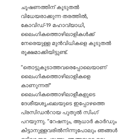
ചൂഷണത്തിന് കൂടുതൽ
വിധേയരാക്കുന്ന തരത്തിൽ,
കോവിഡ്-19 മഹാവ്യാധി,
ലൈംഗികത്തൊഴിലാളികൾക്ക്
നേരെയുള്ള മുൻ‌വിധികളെ കൂടുതൽ
രൂക്ഷമാക്കിയിട്ടുണ്ട്.
“തൊട്ടുകൂടാത്തവരെപ്പോലെയാണ്
ലൈംഗികത്തൊഴിലാളികളെ
കാണുന്നത്”
ലൈംഗികത്തൊഴിലാളീകളുടെ
ദേശീയശൃംഖലയുടെ ഇപ്പോഴത്തെ
പ്രസിഡന്‍റാ‍യ പുതുൽ സിംഗ്
പറയുന്നു. “റേഷനും, ആധാർ കാർഡും
കിട്ടാനുള്ളവരിൽനിന്നുപോലും ഞങ്ങൾ