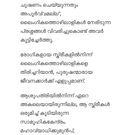
ചൂഷണം ചെയ്യുന്നതും
അപൂർവ്വമല്ല”,
ലൈംഗികത്തൊഴിലാളികൾ നേരിടുന്ന
പ്രശ്നങ്ങൾ വിവരിച്ചുകൊണ്ട് അവർ
കൂട്ടിച്ചേർത്തു.
രോഗികളായ സ്ത്രീകളിൽനിന്ന്
ലൈംഗികത്തൊഴിലാളികളെ
തിരിച്ചറിയാൻ, പുരുഷന്മാരായ
ജീവനക്കാർക്ക് എളുപ്പമാണ്.
ആശുപത്രിയിൽനിന്ന് ഏറെ
അകലെയായിരുന്നില്ല, ആ സ്ത്രീകൾ
ഒരുമിച്ച് കൂടിയിരുന്ന
സാമൂഹികകേന്ദ്രം.
മഹാവ്യാധിക്കുമുൻപ്,