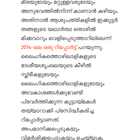
മീരയുടേയും മറ്റുള്ളവരുടേയും
അനുഭവത്തിൽനിന്ന് കാണാൻ കഴിയും.
അതിനാൽ ആശുപത്രികളിൽ ഇക്കൂട്ടർ
തങ്ങളുടെ യഥാർത്ഥ തൊഴിൽ
മിക്കവാറും വെളിപ്പെടുത്താറില്ലെന്ന്
2014-ലെ ഒരു റിപ്പോർട്ട്
പറയുന്നു.
ലൈംഗികത്തൊഴിലാളികളുടെ
ദേശീയശൃംഖലയുടെ കീഴിൽ
സ്ത്രീകളുടേയും
ലൈംഗികത്തൊഴിലാളികളുടേയും
അവകാശങ്ങൾക്കുവേണ്ടി
പ്രവർത്തിക്കുന്ന കൂട്ടായ്മകൾ
തയ്യാറാക്കി പ്രസിദ്ധീകരിച്ച
റിപ്പോർട്ടാണത്.
അപമാനിക്കപ്പെടുകയും
വിമർശിക്കപ്പെടുകയും ചെയ്യുക,