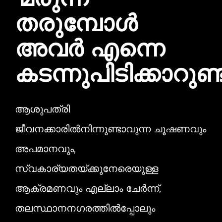
'മരുന്ന്
തരുമ്പോൾ
അവർ എന്നെ
കടന്നുപിടിക്കാറുണ്ട്
ആശുപത്രി
ജീവനക്കാരിൽനിന്നുണ്ടാവുന്ന ചൂഷണവും
അപമാനവും,
സ്വകാര്യതയ്ക്കുനേരെയുള്ള
ആക്രമണവും എല്ലാം ചേർന്ന്,
തലസ്ഥാനനഗരത്തിൽ‌പ്പോലും