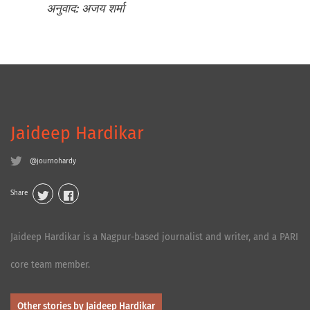
अनुवाद: अजय शर्मा
Jaideep Hardikar
@journohardy
Share
Jaideep Hardikar is a Nagpur-based journalist and writer, and a PARI
core team member.
Other stories by Jaideep Hardikar