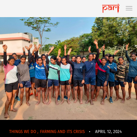
THINGS WE DO
,
FARMING AND ITS CRISIS
•
APRIL 12, 2024