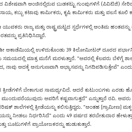
ಾಜ್ಯದ ವಿಶೇಷವಾಗಿ ಅಂಚಿನಲ್ಲಿರುವ ಬುಡಕಟ್ಟು ಗುಂಪುಗಳಿಗೆ (ಪಿವಿಟಿಜಿ)
ಾಯ, ಕಬ್ಬು ಕಟಾವು ಕಾರ್ಮಿಕರು, ಕೃಷಿ ಕಾರ್ಮಿಕರು ಮತ್ತು ವಲಸೆ ಕೂಲಿ ಕಾ
 ಯುವಕರು ರಾಜ್ಯ ಮತ್ತು ರಾಷ್ಟ್ರಮಟ್ಟದ ಸ್ಪರ್ಧೆಗಳಲ್ಲಿ ಅಂತಿಮ ಹಂತವನ್ನು 
ವನ್ನು ಪ್ರತಿನಿಧಿಸಿದ್ದಾರೆ.
ವಿಡೀ ಅಕಾಡೆಮಿಯಲ್ಲಿ ಉಳಿದುಕೊಂಡು 39 ಕಿಲೋಮೀಟರ್ ದೂರದ ಪರ್ಭಾನಿಯ
ಸಮಯದಲ್ಲಿ ಮಾತ್ರ ಮನೆಗೆ ಮರಳುತ್ತಾರೆ. "ಅವರಲ್ಲಿ ಕೆಲವರು ಬೆಳಿಗ್ಗೆ
ಂದ, ನಾವು ಅದಕ್ಕೆ ಅನುಗುಣವಾಗಿ ಅಭ್ಯಾಸವನ್ನು ನಿಗದಿಪಡಿಸುತ್ತೇವೆ" ಎಂದು 
 ವಿವಿಧ ಕ್ರೀಡೆಗಳಿಗೆ ಬೇಕಾಗುವ ಸಾಮರ್ಥ್ಯವಿದೆ. ಆದರೆ ಕುಟುಂಬಗಳು ಎರಡ
ಕರಿಸಿ ಮುಂದುವರೆಯುವುದು ಅವರಿಗೆ ಕಷ್ಟವಾಗುತ್ತದೆ” ಎನ್ನುತ್ತಾರೆ ರವಿ. ಅವರ
ಿಷತ್ ಶಾಲೆಗಳಲ್ಲಿ ಕ್ರೀಡೆಯನ್ನು ಕಲಿಸುತ್ತಿದ್ದರು. "ಅಂತಹ [ಗ್ರಾಮೀಣ] ಮಕ್ಕ
ಿಯನ್ನು ನೀಡಲು ನಿರ್ಧರಿಸಿದೆ" ಎಂದು 49 ವರ್ಷದ ತರಬೇತುದಾರ ಹೇಳುತ
ತು ಬೂಟುಗಳಿಗೆ ಪ್ರಾಯೋಜಕರನ್ನು ಹುಡುಕುತ್ತಾರೆ.