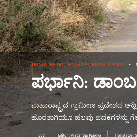
THINGS WE DO
,
ADIVASIS
,
RURAL SPORTS
•
ಪರ್ಭಾನಿ: ಡಾಂಬರ
ಮಹಾರಾಷ್ಟ್ರದ ಗ್ರಾಮೀಣ ಪ್ರದೇಶದ ಅಥ್
ಹೊರತಾಗಿಯೂ ಹಲವು ಪದಕಗಳನ್ನು ಗೆಲ್ಲು
Jyoti
Editor :
Pratishtha Pandya
Translator :