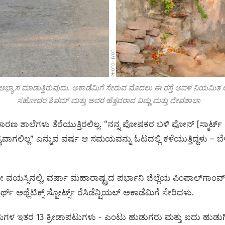
PHOTO • JYOTI
 ಅಭ್ಯಾಸ ಮಾಡುತ್ತಿರುವುದು. ಅಕಾಡೆಮಿಗೆ ಸೇರುವ ಮೊದಲು ಈ ರಸ್ತೆ ಅವಳ ನಿಯಮಿತ ಅಭ್
ಸಹೋದರ ಶಿವಮ್ ಮತ್ತು ಅವರ ಹೆತ್ತವರಾದ ವಿಷ್ಣು ಮತ್ತು ದೇವಶಾಲಾ
ರಣ ಶಾಲೆಗಳು ತೆರೆಯುತ್ತಿರಲಿಲ್ಲ. “ನನ್ನ ಪೋಷಕರ ಬಳಿ ಫೋನ್‌ [ಸ್ಮಾರ್ಟ್‌ ಫ
ಾಗಲಿಲ್ಲ” ಎನ್ನುವ ವರ್ಷ ಆ ಸಮಯವನ್ನು ಓಟದಲ್ಲಿ ಕಳೆಯುತ್ತಿದ್ದಳು – ಬೆಳ
3ನೇ ವಯಸ್ಸಿನಲ್ಲಿ, ವರ್ಷಾ ಮಹಾರಾಷ್ಟ್ರದ ಪರ್ಭಾನಿ ಜಿಲ್ಲೆಯ ಪಿಂಪಾಲ್‌ಗ
ಅಥ್ಲೆಟಿಕ್ಸ್ ಸ್ಪೋರ್ಟ್ಸ್ ರೆಸಿಡೆನ್ಷಿಯಲ್ ಅಕಾಡೆಮಿಗೆ ಸೇರಿದಳು.
ಾಯಗಳ ಇತರ 13 ಕ್ರೀಡಾಪಟುಗಳು - ಎಂಟು ಹುಡುಗರು ಮತ್ತು ಐದು ಹುಡು