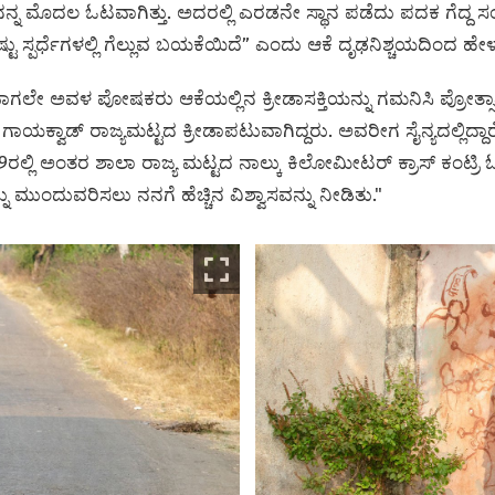
ು ನನ್ನ ಮೊದಲ ಓಟವಾಗಿತ್ತು. ಅದರಲ್ಲಿ ಎರಡನೇ ಸ್ಥಾನ ಪಡೆದು ಪದಕ ಗೆದ್ದ ಸಂ
ಷ್ಟು ಸ್ಪರ್ಧೆಗಳಲ್ಲಿ ಗೆಲ್ಲುವ ಬಯಕೆಯಿದೆ” ಎಂದು ಆಕೆ ದೃಢನಿಶ್ಚಯದಿಂದ ಹೇಳು
ಲೇ ಅವಳ ಪೋಷಕರು ಆಕೆಯಲ್ಲಿನ ಕ್ರೀಡಾಸಕ್ತಿಯನ್ನು ಗಮನಿಸಿ ಪ್ರೋತ್ಸಾಹಿ
್ವಾಡ್‌ ರಾಜ್ಯಮಟ್ಟದ ಕ್ರೀಡಾಪಟುವಾಗಿದ್ದರು. ಅವರೀಗ ಸೈನ್ಯದಲ್ಲಿದ್ದ
019ರಲ್ಲಿ ಅಂತರ ಶಾಲಾ ರಾಜ್ಯ ಮಟ್ಟದ ನಾಲ್ಕು ಕಿಲೋಮೀಟರ್ ಕ್ರಾಸ್ ಕಂಟ್ರಿ 
ಮುಂದುವರಿಸಲು ನನಗೆ ಹೆಚ್ಚಿನ ವಿಶ್ವಾಸವನ್ನು ನೀಡಿತು."