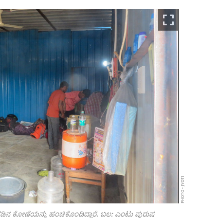
PHOTO • JYOTI
ಣ ತಗಡಿನ ಕೋಣೆಯನ್ನು ಹಂಚಿಕೊಂಡಿದ್ದಾರೆ. ಬಲ: ಎಂಟು ಪುರುಷ