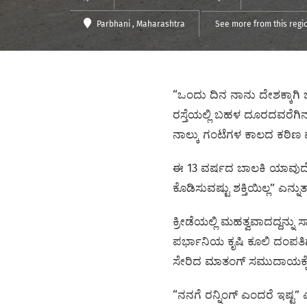
Parbhani
, Maharashtra
See more from this regi
“ಒಂದು ದಿನ ನಾನು ದೇಶಕ್ಕಾಗಿ ಒ
ರಸ್ತೆಯಲ್ಲಿ ಬಹಳ ದೂರದವರೆಗ
ನಾಲ್ಕು ಗಂಟೆಗಳ ಕಾಲದ ಕಠಿಣ ಪರ
ಈ 13 ವರ್ಷದ ಬಾಲಕಿ ಯಾವುದೋ ಆಧ
ಕೊಡಿಸುವಷ್ಟು ಶಕ್ತಿಯಿಲ್ಲ” ಎನ್ನುತ್
ಕ್ರೀಡೆಯಲ್ಲಿ ಮಹತ್ವವಾದದ್ದನ್ನ
ಪರ್ಭಾನಿಯ ಕೃಷಿ ಕೂಲಿ ದಂಪತಿಗ
ಸೇರಿದ ಮಾತಂಗ್ ಸಮುದಾಯಕ್ಕೆ 
“ನನಗೆ ರನ್ನಿಂಗ್‌ ಎಂದರೆ ಇಷ್ಟ