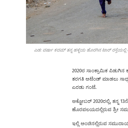
ಎಡ: ವರ್ಷಾ ಕದಮ್ ತನ್ನ ಹಳ್ಳಿಯ ಹೊರಗಿನ ಟಾರ್ ರಸ್ತೆಯಲ್ಲಿ
2020ರ ಸಾಂಕ್ರಾಮಿಕ ಪಿಡುಗಿನ ಕಾ
ತರಗತಿ ಅಟೆಂಡ್‌ ಮಾಡಲು ಸಾಧ್ಯವ
ಎರಡು ಗಂಟೆ.
ಅಕ್ಟೋಬರ್ 2020ರಲ್ಲಿ, ತನ್ನ 1
ಹೊರವಲಯದಲ್ಲಿರುವ ಶ್ರೀ ಸಮರ್ಥ್ 
ಇಲ್ಲಿ ಅಂಚಿನಲ್ಲಿರುವ ಸಮುದ