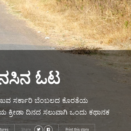
 ಕನಸಿನ ಓಟ
 ಕಾಣುವ ಸರ್ಕಾರಿ ಬೆಂಬಲದ ಕೊರತೆಯ
್ರೀಯ ಕ್ರೀಡಾ ದಿನದ ಸಲುವಾಗಿ ಒಂದು ಕಥಾನಕ
ctures
Share
Print this story