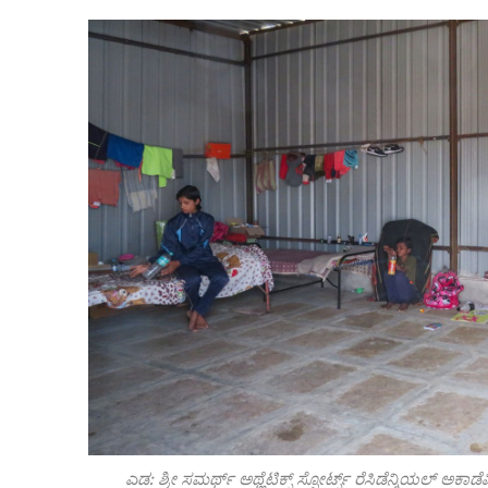
ಎಡ: ಶ್ರೀ ಸಮರ್ಥ್ ಅಥ್ಲೆಟಿಕ್ಸ್ ಸ್ಪೋರ್ಟ್ಸ್ ರೆಸಿಡೆನ್ಶಿಯ