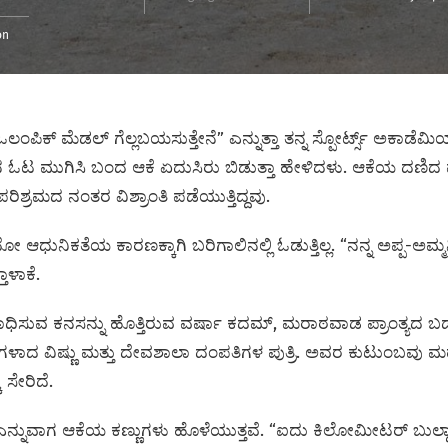
on
ಲಂಪಿಕ್‌ ಮೆಡಲ್‌ ಗೆಲ್ಲಬಯಸುತ್ತೇನೆ” ಎನ್ನುತ್ತಾ ತನ್ನ ಸ್ಪೋರ್ಟ್ಸ್‌ ಅಕಾ
ಿನ ಓಟ ಮುಗಿಸಿ ಬಂದ ಆಕೆ ಏದುಸಿರು ಬಿಡುತ್ತಾ ಹೇಳಿದಳು. ಆಕೆಯ ದಣ
ಿಶ್ರಮದ ನಂತರ ವಿಶ್ರಾಂತಿ ಪಡೆಯುತ್ತಿದ್ದವು.
ುನಿಕತೆಯ ಕಾರಣಕ್ಕಾಗಿ ಬರಿಗಾಲಿನಲ್ಲಿ ಓಡುತ್ತಿಲ್ಲ. “ನನ್ನ ಅಪ್ಪ-ಅಮ್ಮನಿಗ
ತಾಳಾಕೆ.
ು ಸಾಧಿಸುವ ಕನಸನ್ನು ಹೊತ್ತಿರುವ ವರ್ಷಾ ಕದಮ್‌, ಮರಾಠವಾಡ ಪ್ರಾಂತ್ಯದ ಬಡ
ಳಾದ ವಿಷ್ಣು ಮತ್ತು ದೇವಶಾಲಾ ದಂಪತಿಗಳ ಪುತ್ರಿ. ಅವರ ಕುಟುಂಬವು ಮಹಾರಾ
ಸೇರಿದೆ.
” ಎನ್ನುವಾಗ ಆಕೆಯ ಕಣ್ಣುಗಳು ಹೊಳೆಯುತ್ತವೆ. “ಐದು ಕಿಲೋಮೀಟರ್ ಬುಲ್ಡಾ