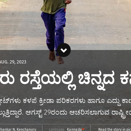
AUG. 29, 2023
ು ರಸ್ತೆಯಲ್ಲಿ ಚಿನ್ನದ
ಲೀಟ್‌ಗಳು ಕಳಪೆ ಕ್ರೀಡಾ ಪರಿಕರಗಳು ಹಾಗೂ ಎದ್ದು
ತ್ತಿದ್ದಾರೆ. ಆಗಸ್ಟ್ 29ರಂದು ಆಚರಿಸಲಾಗುವ ರಾಷ್ಟ
Shankar N. Kenchanuru
Language
Kannada
Read the story in pi