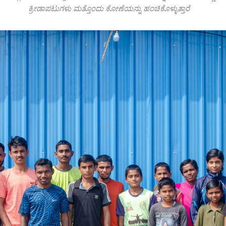
ಕ್ರೀಡಾಪಟುಗಳು ಮತ್ತೊಂದು ಕೋಣೆಯನ್ನು ಹಂಚಿಕೊಳ್ಳುತ್ತಾರೆ