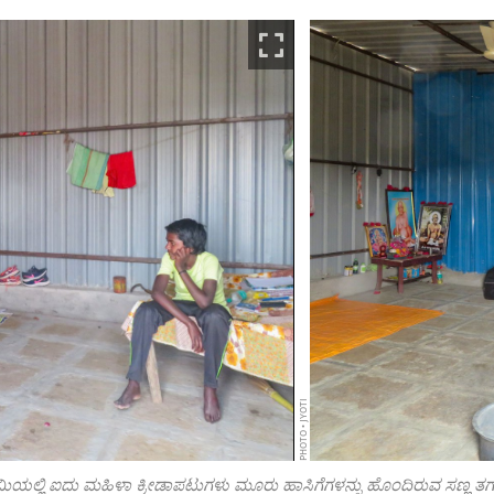
PHOTO • JYOTI
ಲ್ ಅಕಾಡೆಮಿಯಲ್ಲಿ ಐದು ಮಹಿಳಾ ಕ್ರೀಡಾಪಟುಗಳು ಮೂರು ಹಾಸಿಗೆಗಳನ್ನು ಹೊಂದಿರುವ ಸಣ್