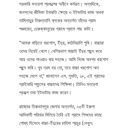
সরকারি মনরেগা প্রকল্পের অধীনে কর্মরত। অন্যদিকে,
জনসনের জীবিকা ইমারতি ক্ষেত্র ও ইটভাটায় কাজ অথবা
তামিনাড়ুর তিরুত্তানি ব্লকের অন্তর্গত তাঁদের গ্রাম
পঞ্চায়েত, চেরুক্কানুরের গ্রামে গ্রামে গাছ কাটা।
“আমরা বাড়িতে খরগোশ, ইঁদুর, কাঠবিড়ালি পুষি। বাচ্চারা
ওদের নিয়েই খেলে। বেশিরভাগ বাচ্চাই ইঁদুর পছন্দ করে
আর ওদের পাওয়াও যায় সহজে। আমি নিজে অবশ্য খরগোশ
পছন্দ করি। খুব নরম হয় তো, তবে বাচ্চা খরগোশ অত
সহজে মেলে না,” জানালেন এস. সুমতি, ২৮, এই গ্রামের
প্রাইমারি স্কুলের বাচ্চাদের শিক্ষিকা। তিনিও মনরেগা
প্রকল্প তথা ইটভাটায় কাজ করেন।
রাজ্যের তিরুভাল্লুর জেলার অন্তর্গত, ৩৫টি ইরুলা
আদিবাসী পরিবার মিলিয়ে তৈরি এই গ্রামে শিশুদের কাছে
পোষ্য হিসেবে বাচ্চা-ইঁদুরের চাহিদা প্রচুর (দেখুন: