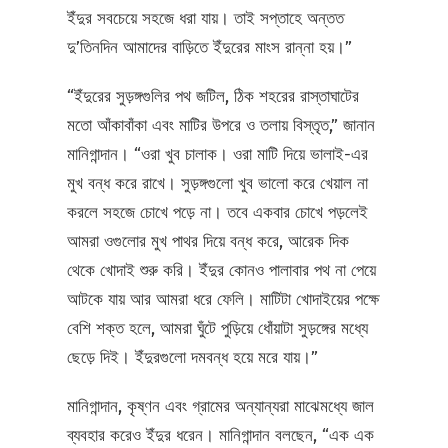
ইঁদুর সবচেয়ে সহজে ধরা যায়। তাই সপ্তাহে অন্তত
দু’তিনদিন আমাদের বাড়িতে ইঁদুরের মাংস রান্না হয়।”
“ইঁদুরের সুড়ঙ্গগুলির পথ জটিল, ঠিক শহরের রাস্তাঘাটের
মতো আঁকাবাঁকা এবং মাটির উপরে ও তলায় বিস্তৃত,” জানান
মানিগান্দান। “ওরা খুব চালাক। ওরা মাটি দিয়ে ভালাই-এর
মুখ বন্ধ করে রাখে। সুড়ঙ্গগুলো খুব ভালো করে খেয়াল না
করলে সহজে চোখে পড়ে না। তবে একবার চোখে পড়লেই
আমরা ওগুলোর মুখ পাথর দিয়ে বন্ধ করে, আরেক দিক
থেকে খোদাই শুরু করি। ইঁদুর কোনও পালাবার পথ না পেয়ে
আটকে যায় আর আমরা ধরে ফেলি। মাটিটা খোদাইয়ের পক্ষে
বেশি শক্ত হলে, আমরা ঘুঁটে পুড়িয়ে ধোঁয়াটা সুড়ঙ্গের মধ্যে
ছেড়ে দিই। ইঁদুরগুলো দমবন্ধ হয়ে মরে যায়।”
মানিগান্দান, কৃষ্ণন এবং গ্রামের অন্যান্যরা মাঝেমধ্যে জাল
ব্যবহার করেও ইঁদুর ধরেন। মানিগান্দান বলছেন, “এক এক