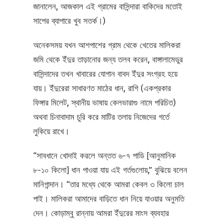
জানালেন, আজকাল এই গ্রামের বাসিন্দারা বাকিদের মতোই
সাপের ব্যাপারে খুব সতর্ক।)
অনেকসময় যখন আশপাশের গ্রাম থেকে খেতের মালিকরা
জমি থেকে ইঁদুর তাড়ানোর জন্য তলব করেন, বাঙ্গালামেডুর
বাসিন্দাদের তখন খাবারের যোগান বাবদ ইঁদুর সংগ্রহ হয়ে
যায়। ইঁদুরেরা সাধারণত মাঠের ধান, রাগি (একপ্রকার
ফিঙ্গার মিলেট, স্থানীয় ভাষায় কেলভারাগু নামে পরিচিত)
অথবা চিনাবাদাম চুরি করে মাটির তলায় নিজেদের গর্তে
লুকিয়ে রাখে।
“সাবধানে খোদাই করলে অন্তত ৬-৭ পাডি [আনুমানিক
৮-১০ কিলো] ধান পাওয়া যায় এই গর্তগুলোয়,” বুঝিয়ে বলেন
মানিগান্দান। “তার মধ্যে থেকে আমরা কেবল ৩ কিলো চাল
পাই। মালিকরা আমাদের বাড়িতে ধান নিয়ে যাওয়ার অনুমতি
দেন। কোড়াম্বু রান্নায় আমরা ইঁদুরের মাংস ব্যবহার