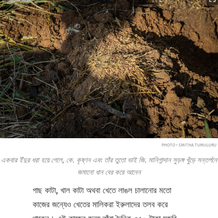
PHOTO • SMITHA TUMULURU
একবার ইঁদুর ধরা হয়ে গেলে, কে. কৃষ্ণন এবং তাঁর তুতো ভাই জি. মানিগান্দান সুড়ঙ্গ খুঁড়ে সন্তর্পনে
জমানো ধান বের করে আনেন
গাছ কাটা, খাল কাটা অথবা খেতে লাঙল চালানোর মতো
কাজের জন্যেও খেতের মালিকরা ইরুলাদের তলব করে