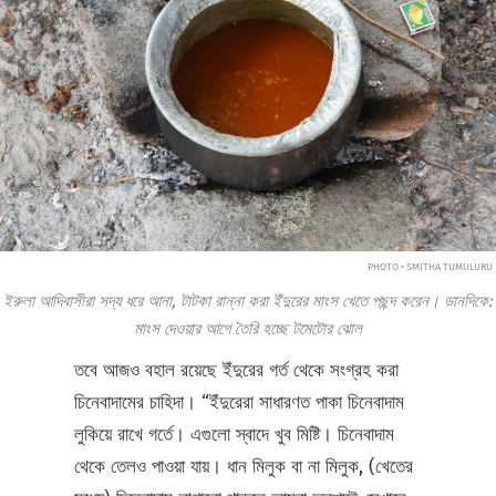
PHOTO • SMITHA TUMULURU
ইরুলা আদিবাসীরা সদ্য ধরে আনা, টাটকা রান্না করা ইঁদুরের মাংস খেতে পছন্দ করেন। ডানদিকে:
মাংস দেওয়ার আগে তৈরি হচ্ছে টমেটোর ঝোল
তবে আজও বহাল রয়েছে ইঁদুরের গর্ত থেকে সংগ্রহ করা
চিনেবাদামের চাহিদা। “ইঁদুরেরা সাধারণত পাকা চিনেবাদাম
লুকিয়ে রাখে গর্তে। এগুলো স্বাদে খুব মিষ্টি। চিনেবাদাম
থেকে তেলও পাওয়া যায়। ধান মিলুক বা না মিলুক, (খেতের