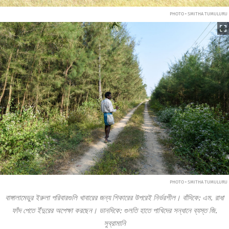
PHOTO • SMITHA TUMULURU
PHOTO • SMITHA TUMULURU
বাঙ্গালামেডুর ইরুলা পরিবারগুলি খাবারের জন্য শিকারের উপরেই নির্ভরশীল। বাঁদিকে: এম. রাধা
ফাঁদ পেতে ইঁদুরের অপেক্ষা করছেন। ডানদিকে: গুলতি হাতে পাখিদের সন্ধানে ব্যস্ত জি.
সুব্রামানি