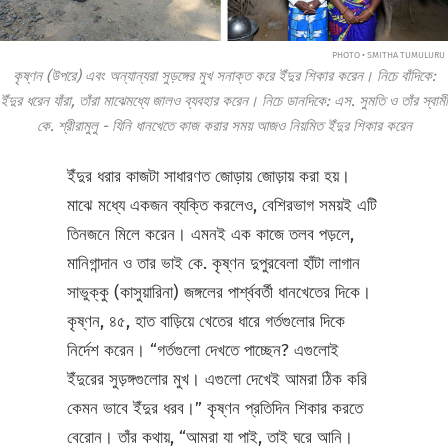
PHOTO • SMITHA TUMULURU
কৃষ্ণন (উপরে) এবং অন্যান্যরা সুড়ঙ্গের মুখ সনাক্ত করে ইঁদুর শিকার করেন। নিচে বাঁদিকে:
ইঁদুর ধরেন যাঁরা, তাঁরা মাঝেমধ্যে জালও ব্যবহার করেন। নিচে ডানদিকে: এস. সুমতি ও তাঁর স্বামী
কে. শ্রীরামুলু - যিনি ধানখেতে কাজ করার সময় আজও নিয়মিত ইঁদুর শিকার করেন
ইঁদুর ধরার কাজটা সাধারণত জোড়ায় জোড়ায় করা হয়।
মাঝে মধ্যে একজন ব্যক্তি করলেও, বেশিরভাগ সময়ই এটি
তিনজনে মিলে করেন। এমনই এক কাজে তলব পড়লে,
মানিগান্দান ও তার ভাই কে. কৃষ্ণন দুপুরবেলা হাঁটা লাগান
সাভুক্কু
(কাসুয়ারিনা) জঙ্গলের পার্শ্ববর্তী ধানখেতের দিকে।
কৃষ্ণন, ৪৫, হাত বাড়িয়ে খেতের ধারে গর্তগুলোর দিকে
নির্দেশ করেন। “গর্তগুলো দেখতে পাচ্ছেন? এগুলোই
ইঁদুরের সুড়ঙ্গগুলোর মুখ। এগুলো দেখেই আমরা ঠিক করি
কেমন ভাবে ইঁদুর ধরব।” কৃষ্ণন প্রতিদিন শিকার করতে
বেরোন। তাঁর কথায়, “আমরা যা পাই, তাই ঘরে আনি।