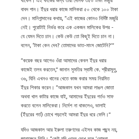
থাকেন। এই কাজের জন্য তাঁরা দৈনিক ৩৫০ টাকা মজুরি
বাবদ পান। ইঁদুর ধরার কাজে মালিকরা ৫০ থেকে ১০০ টাকা
দেন। মানিগান্দানের কথায়, “এই কাজের কোনও নির্দিষ্ট মজুরি
নেই। পুরোটাই নির্ভর করে এক একজন মালিকের উপর -
যে যেমন দিতে চান। কেউ কেউ তো কিছুই দিতে চান না।
বলেন, ‘টাকা কেন দেব? তোমাদের ভাত-মাংস জোটেনি?’”
“কয়েক বছর আগেও ওঁরা আমাদের কেবল ইঁদুর ধরার
কাজেই তলব করতেন,” জানান সুমতির স্বামী কে. শ্রীরামুলু,
৩৬, যিনি এখনও ধানের খেতে কাজ করার সময় নিয়মিত
ইঁদুর শিকার করেন। “আজকাল যখন আমরা লাঙল জোতা
অথবা খাল কাটার কাজে যাই, আমাদের ইঁদুরের গর্তও সাফ
করতে বলেন মালিকেরা। নির্দেশ না থাকলেও, ভালাই
(ইঁদুরের গর্ত) চোখে পড়লেই আমরা ইঁদুর ধরে ফেলি।”
যদিও আজকাল আর ইরুলা তরুণদের এইসব কাজ পছন্দ নয়,
জানাচ্ছেন তিনি। “কেউ যদি ওদের দেখে বলে ‘তোমরা