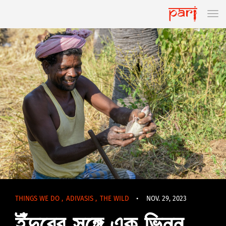
THINGS WE DO
,
ADIVASIS
,
THE WILD
•
NOV. 29, 2023