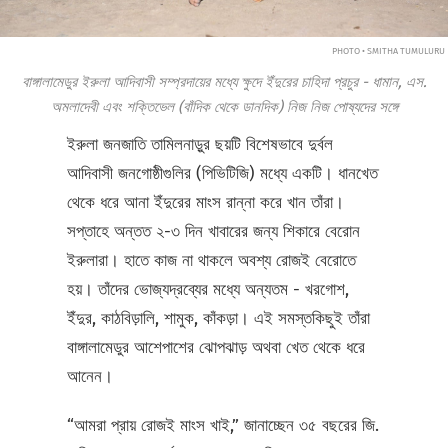
PHOTO • SMITHA TUMULURU
বাঙ্গালামেডুর ইরুলা আদিবাসী সম্প্রদায়ের মধ্যে ক্ষুদে ইঁদুরের চাহিদা প্রচুর - ধামান, এস.
অমলাদেবী এবং শক্তিভেল (বাঁদিক থেকে ডানদিক) নিজ নিজ পোষ্যদের সঙ্গে
ইরুলা জনজাতি তামিলনাড়ুর ছয়টি বিশেষভাবে দুর্বল
আদিবাসী জনগোষ্ঠীগুলির (পিভিটিজি) মধ্যে একটি। ধানখেত
থেকে ধরে আনা ইঁদুরের মাংস রান্না করে খান তাঁরা।
সপ্তাহে অন্তত ২-৩ দিন খাবারের জন্য শিকারে বেরোন
ইরুলারা। হাতে কাজ না থাকলে অবশ্য রোজই বেরোতে
হয়। তাঁদের ভোজ্যদ্রব্যের মধ্যে অন্যতম - খরগোশ,
ইঁদুর, কাঠবিড়ালি, শামুক, কাঁকড়া। এই সমস্তকিছুই তাঁরা
বাঙ্গালামেডুর আশেপাশের ঝোপঝাড় অথবা খেত থেকে ধরে
আনেন।
“আমরা প্রায় রোজই মাংস খাই,” জানাচ্ছেন ৩৫ বছরের জি.