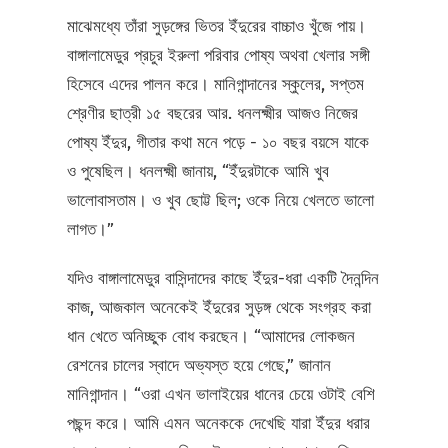
মাঝেমধ্যে তাঁরা সুড়ঙ্গের ভিতর ইঁদুরের বাচ্চাও খুঁজে পায়।
বাঙ্গালামেডুর প্রচুর ইরুলা পরিবার পোষ্য অথবা খেলার সঙ্গী
হিসেবে এদের পালন করে। মানিগান্দানের স্কুলের, সপ্তম
শ্রেণীর ছাত্রী ১৫ বছরের আর. ধনলক্ষ্মীর আজও নিজের
পোষ্য ইঁদুর, গীতার কথা মনে পড়ে - ১০ বছর বয়সে যাকে
ও পুষেছিল। ধনলক্ষ্মী জানায়, “ইঁদুরটাকে আমি খুব
ভালোবাসতাম। ও খুব ছোট্ট ছিল; ওকে নিয়ে খেলতে ভালো
লাগত।”
যদিও বাঙ্গালামেডুর বাসিন্দাদের কাছে ইঁদুর-ধরা একটি দৈনন্দিন
কাজ, আজকাল অনেকেই ইঁদুরের সুড়ঙ্গ থেকে সংগ্রহ করা
ধান খেতে অনিচ্ছুক বোধ করছেন। “আমাদের লোকজন
রেশনের চালের স্বাদে অভ্যস্ত হয়ে গেছে,” জানান
মানিগান্দান। “ওরা এখন ভালাইয়ের ধানের চেয়ে ওটাই বেশি
পছন্দ করে। আমি এমন অনেককে দেখেছি যারা ইঁদুর ধরার