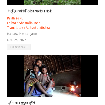
‘সমৃদ্ধি মহামার্গ’ থেকে অভাবের পথে?
Parth M.N.
Editor :
Sharmila Joshi
Translator :
Adhyeta Mishra
Hadas, Pimpalgaon
Oct. 25, 2024
8 Languages
দুর্দশা আর মৃত্যুর দ্বীপ