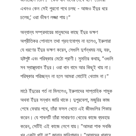
এখনও কেন সেই পুরনো পথে চলছ - আজও ইঁদুর ধরে
চলেছ,’ ওরা ভীষণ লজ্জা পায়।”
অন্যান্য সম্প্রদায়ের মানুষদের কাছে ইঁদুর ভক্ষণ
অপ্রীতিকর শোনালে তথা গ্রহণযোগ্য না হলেও, ইরুলারা
যে ধরণের ইঁদুর ভক্ষণ করেন, সেগুলি দুর্গন্ধময় নয়, বরং,
হৃষ্টপুষ্ট এবং পরিষ্কার মেঠো প্রাণী। সুমতির কথায়, “ওগুলি
সব স্বাস্থ্যবান ইঁদুর। ওরা ধান বাদে আর কিছুই খায় না।
পরিষ্কার পরিচ্ছন্ন না হলে আমরা মোটেই খেতাম না।”
মাঠে ইঁদুরের গর্ত না মিললেও, ইরুলাদের সাপ্তাহিক শামুক
অথবা ইঁদুর সন্ধান জারি থাকে। দুপুরবেলা, মজুরির কাজ
শেষে ফেরার পথে, তাঁরা ফসল খেতে এই জীবগুলির শিকার
করেন। যে শাবলটি তাঁরা সাধারণত খেতের কাজে ব্যবহার
করেন, সেটিই এই কাজে লেগে যায়। “আমরা শাক সবজি
খুব একটা খাই না,” জানান মানিগান্দান। “আমাদের খাবারে