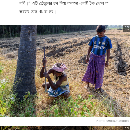
করি।” এটি তেঁতুলের রস দিয়ে বানানো একটি টক ঝোল যা
ভাতের সঙ্গে খাওয়া হয়।
PHOTO • SMITHA TUMULURU