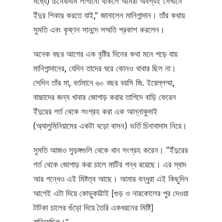
মধ্যে) চিনেবাদাম লাগানো থাকলে আমরা অবশ্যই সেখানে
ইঁদুর শিকার করতে যাই,” জানালেন মানিগান্দান। তাঁর কথায়
সুমতি এবং কৃষ্ণন সানন্দে সম্মতি প্রকাশ করলেন।
অনেক বছর আগের এক বৃষ্টির দিনের কথা মনে পড়ে যায়
মানিগান্দানের, যেদিন তাদের ঘরে কোনও খাবার ছিল না।
সেদিন তাঁর মা, বর্তমানে ৬০ বছর বয়সি জি. ইয়েল্লম্মা,
বাচ্চাদের জন্য খাবার জোগাড় করার তাগিদে বাড়ি ফেরেন
ইঁদুরের গর্ত থেকে সংগ্রহ করা এক আন্নাকুদাই
(অ্যালুমিনিয়ামের একটা বড়ো বাসন) ভর্তি চিনাবাদাম নিয়ে।
সুমতি আজও সুড়ঙ্গগুলি থেকে ধান সংগ্রহ করেন। “ইঁদুরের
গর্ত থেকে জোগাড় করা চালে মাটির গন্ধ রয়েছে। এর স্বাদ
আর গন্ধেও এই মিষ্টত্ব আছে। আমার বন্ধুরা এই কিছুদিন
আগেই এটা দিয়ে কোড়ুকাট্টাই [গুড় ও নারকোলের পুর দেওয়া
টাটকা চালের গুঁড়ো দিয়ে তৈরি একধরনের মিষ্টি]