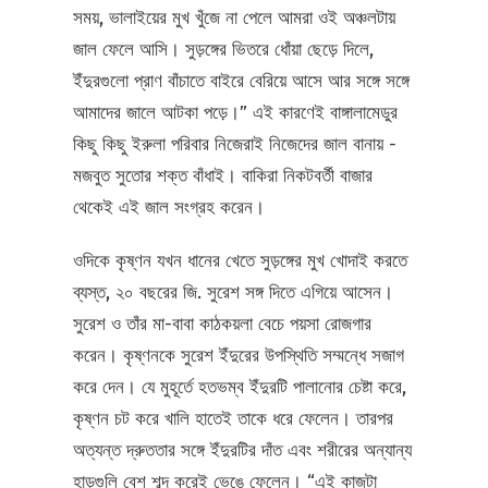
সময়, ভালাইয়ের মুখ খুঁজে না পেলে আমরা ওই অঞ্চলটায়
জাল ফেলে আসি। সুড়ঙ্গের ভিতরে ধোঁয়া ছেড়ে দিলে,
ইঁদুরগুলো প্রাণ বাঁচাতে বাইরে বেরিয়ে আসে আর সঙ্গে সঙ্গে
আমাদের জালে আটকা পড়ে।” এই কারণেই বাঙ্গালামেডুর
কিছু কিছু ইরুলা পরিবার নিজেরাই নিজেদের জাল বানায় -
মজবুত সুতোর শক্ত বাঁধাই। বাকিরা নিকটবর্তী বাজার
থেকেই এই জাল সংগ্রহ করেন।
ওদিকে কৃষ্ণন যখন ধানের খেতে সুড়ঙ্গের মুখ খোদাই করতে
ব্যস্ত, ২০ বছরের জি. সুরেশ সঙ্গ দিতে এগিয়ে আসেন।
সুরেশ ও তাঁর মা-বাবা কাঠকয়লা বেচে পয়সা রোজগার
করেন। কৃষ্ণনকে সুরেশ ইঁদুরের উপস্থিতি সম্মন্ধে সজাগ
করে দেন। যে মুহূর্তে হতভম্ব ইঁদুরটি পালানোর চেষ্টা করে,
কৃষ্ণন চট করে খালি হাতেই তাকে ধরে ফেলেন। তারপর
অত্যন্ত দ্রুততার সঙ্গে ইঁদুরটির দাঁত এবং শরীরের অন্যান্য
হাড়গুলি বেশ শব্দ করেই ভেঙে ফেলেন। “এই কাজটা