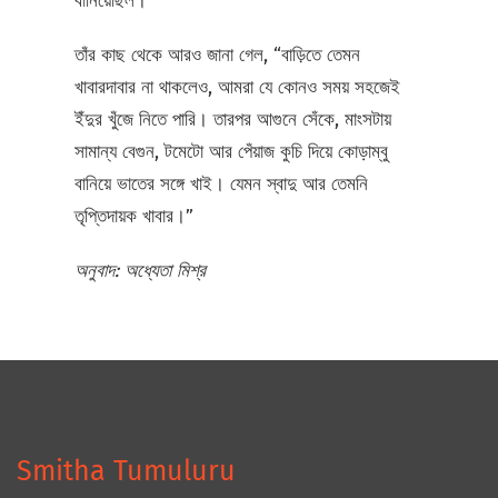
বানিয়েছিল।”
তাঁর কাছ থেকে আরও জানা গেল, “বাড়িতে তেমন
খাবারদাবার না থাকলেও, আমরা যে কোনও সময় সহজেই
ইঁদুর খুঁজে নিতে পারি। তারপর আগুনে সেঁকে, মাংসটায়
সামান্য বেগুন, টমেটো আর পেঁয়াজ কুচি দিয়ে কোড়াম্বু
বানিয়ে ভাতের সঙ্গে খাই। যেমন স্বাদু আর তেমনি
তৃপ্তিদায়ক খাবার।”
অনুবাদ: অধ্যেতা মিশ্র
Smitha Tumuluru