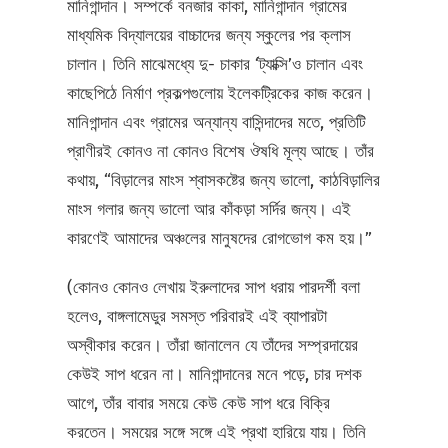
মানিগান্দান। সম্পর্কে বনজার কাকা, মানিগান্দান গ্রামের
মাধ্যমিক বিদ্যালয়ের বাচ্চাদের জন্য স্কুলের পর ক্লাস
চালান। তিনি মাঝেমধ্যে দু- চাকার ‘ট্যাক্সি’ও চালান এবং
কাছেপিঠে নির্মাণ প্রকল্পগুলোয় ইলেকট্রিকের কাজ করেন।
মানিগান্দান এবং গ্রামের অন্যান্য বাসিন্দাদের মতে, প্রতিটি
প্রাণীরই কোনও না কোনও বিশেষ ঔষধি মূল্য আছে। তাঁর
কথায়, “বিড়ালের মাংস শ্বাসকষ্টের জন্য ভালো, কাঠবিড়ালির
মাংস গলার জন্য ভালো আর কাঁকড়া সর্দির জন্য। এই
কারণেই আমাদের অঞ্চলের মানুষদের রোগভোগ কম হয়।”
(কোনও কোনও লেখায় ইরুলাদের সাপ ধরায় পারদর্শী বলা
হলেও, বাঙ্গলামেডুর সমস্ত পরিবারই এই ব্যাপারটা
অস্বীকার করেন। তাঁরা জানালেন যে তাঁদের সম্প্রদায়ের
কেউই সাপ ধরেন না। মানিগান্দানের মনে পড়ে, চার দশক
আগে, তাঁর বাবার সময়ে কেউ কেউ সাপ ধরে বিক্রি
করতেন। সময়ের সঙ্গে সঙ্গে এই প্রথা হারিয়ে যায়। তিনি