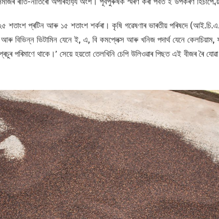
াজৰ ৰীতি-নীতিৰো অপৰিহাৰ্য্য অংশ। পূৰ্বপুৰুষক স্মৰণ কৰা পৰ্বত ই উপকৰণ হিচাপে ব
৫ শতাংশ প্ৰটিন আৰু ১৫ শতাংশ শৰ্কৰা। কৃষি গৱেষণাৰ ভাৰতীয় পৰিষদে (আই.চি.
াল আৰু বিভিন্ন ভিটামিন যেনে ই, এ, বি কমপ্লেক্স আৰু খনিজ পদাৰ্থ যেনে কেলচিয়া
্ৰচুৰ পৰিমাণে থাকে।’ সেয়ে হয়তো তেলখিনি চেপি উলিওৱাৰ পিছত এই বীজৰ ৰৈ যোৱা (এ