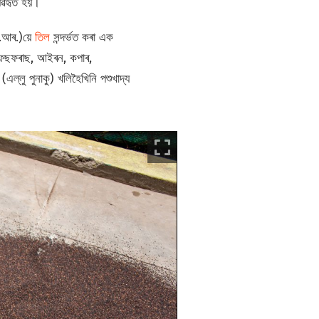
্য়ৱহৃত হয়।
এ.আৰ.)য়ে
তিল
সন্দৰ্ভত কৰা এক
ম, ফছফৰাছ, আইৰন, কপাৰ,
ল্লু পুনাকু) খলিহৈখিনি পশুখাদ্য