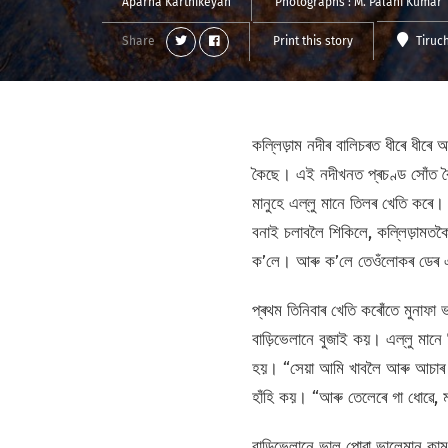
Aparna Karthikeyan
Photographs :
M. Palani Kumar
Share
Print this story
Tiruc
কল্লিড়াম নদীৰ বালিচৰত ধীৰে ধীৰ
কৈছে। এই নদীখনত প্ৰচণ্ড সোঁত বৈছি
মানুহে এল্লু মানে তিলৰ খেতি কৰে
বনাই চলাবলৈ শিকিলে, কল্লিড়ামতকৈ
ক’লে। আৰু ক’লে তেওঁলোকৰ ডেৰ এক
প্ৰথম তিনিবাৰ খেতি কৰোঁতে মুনাফা
বাড়িভেলানে বুজাই কয়। এল্লু মানে
হয়। “সেয়া আমি খাবলৈ আৰু আচাৰ বনা
হাঁহি কয়। “আৰু তেলেৰে গা ধোৱে, 
বাড়িভেলানে ভাল পোৱা ভালেমান কা