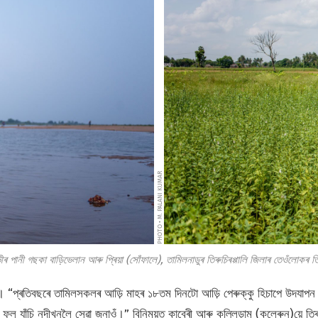
PHOTO • M. PALANI KUMAR
ভীৰ পানী গছকা বাড়িভেলান আৰু প্ৰিয়া (সোঁফালে), তামিলনাডুৰ তিৰুচিৰপ্পালি জিলাৰ তেওঁলোকৰ
। “প্ৰতিবছৰে তামিলসকলৰ আড়ি মাহৰ ১৮তম দিনটো আড়ি পেৰুক্কু হিচাপে উদযাপ
 যাঁচি নদীখনলৈ সেৱা জনাওঁ।” বিনিময়ত কাবেৰী আৰু কল্লিড়াম (কলেৰুন)য়ে তিৰুচিৰ