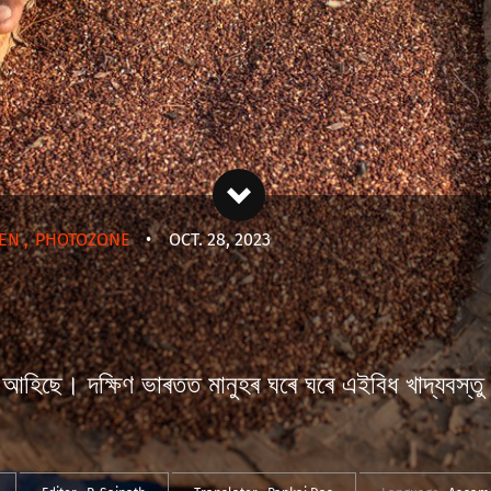
EN
,
PHOTOZONE
•
OCT. 28, 2023
ৈ আহিছে। দক্ষিণ ভাৰতত মানুহৰ ঘৰে ঘৰে এইবিধ খাদ্যবস্