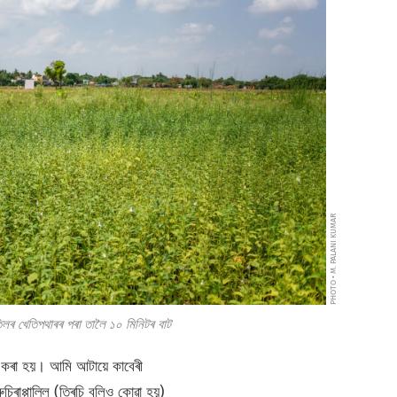
PHOTO • M. PALANI KUMAR
 তিলৰ খেতিপথাৰৰ পৰা তালৈ ১০ মিনিটৰ বাট
ন কৰা হয়। আমি আটায়ে কাবেৰী
াপ্পাল্লি (ত্ৰিচি বুলিও কোৱা হয়)