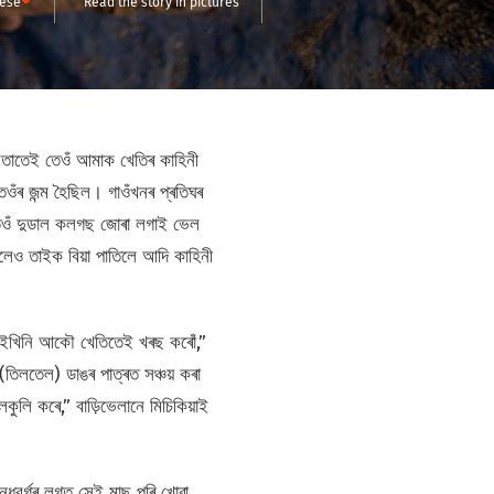
ese
Read the story in pictures
। তাতেই তেওঁ আমাক খেতিৰ কাহিনী
েওঁৰ জন্ম হৈছিল। গাওঁখনৰ প্ৰতিঘৰ
তেওঁ দুডাল কলগছ জোৰা লগাই ভেল
িলেও তাইক বিয়া পাতিলে আদি কাহিনী
 সেইখিনি আকৌ খেতিতেই খৰছ কৰোঁ,”
((তিলতেল) ডাঙৰ পাত্ৰত সঞ্চয় কৰা
ুলি কৰে,” বাড়িভেলানে মিচিকিয়াই
বৰ্গৰ লগত সেই মাছ পুৰি খোৱা,