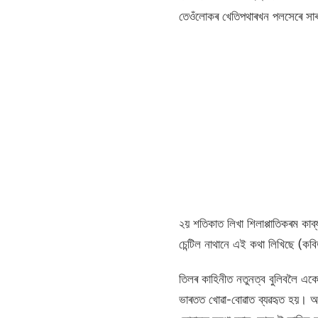
তেওঁলোকৰ খেতিপথাৰখন পলসেৰে সাৰু
২য় শতিকাত লিখা শিলাপ্পাতিকৰম কাব
চেন্টিল নাথানে এই কথা লিখিছে (কবি
তিলৰ কাহিনীত নতুনত্ব বুলিবলৈ একো
ভাৰতত খোৱা-বোৱাত ব্যৱহৃত হয়। আকৌ