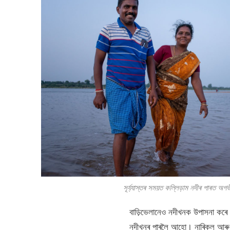
সূৰ্য্যাস্তৰ সময়ত কল্লিড়াম নদীৰ পাৰত অগ
বাড়িভেলানেও নদীখনক উপাসনা কৰে
নদীখনৰ পাৰলৈ আহো। নাৰিকল আৰু ফুল