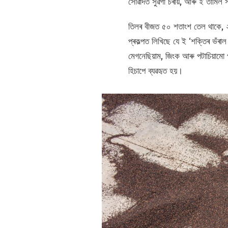
সোৱাদত সুৱগা চৰায়, আৰু ই তামিল সম
তিলৰ বীজত ৫০ শতাংশ তেল থাকে, ২
প্ৰকল্পত লিখিছে যে ই ‘শক্তিৰ ভঁৰ
মেগনেছিয়াম, জিংক আৰু পটাচিয়ামো প
হিচাপে ব্যৱহৃত হয়।