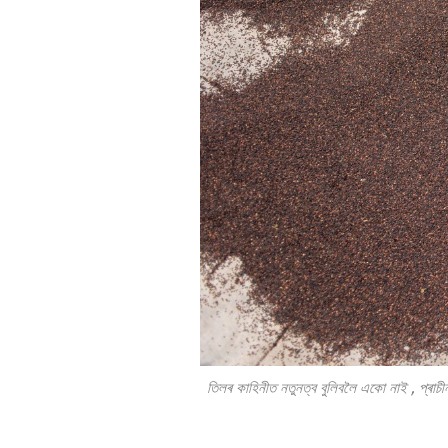
তিলৰ
কাহিনীত নতুনত্ব বুলিবলৈ একো নাই
, প্ৰাচ