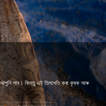
তু আপুনি পাব। কিন্তু এই তিলখেতি কৰা কৃষক আৰু