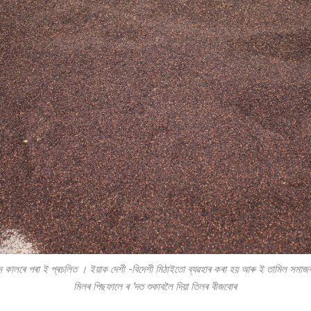
ীন কালৰে পৰা ই প্ৰচলিত
।
ইয়াক
দেশী
-বিদেশী মিঠাইতো ব্যৱহাৰ কৰা হয় আৰু ই তামিল সমাজৰ
মিলৰ পিছফালে ৰ
’দত শুকাবলৈ দিয়া তিলৰ বীজবোৰ