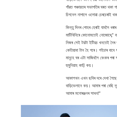
গাঁৱত পঞ্চায়তৰ সভাপতিৰ ঘৰত থকা 
চিগনেল নাপালে ওলোৱা চেৰচেৰাই থক
কিন্তু দিনৰ পোহৰ হেৰাই যাবলৈ ধৰ
মাটিখিনিৰে কোনোমতেই নোজোৰে,” বা
নিজৰ সেই টয়টা ইটিয়চ খনতেই নৈৰ প
কেতিয়াবা টান হৈ পৰে। পইচাৰ বাবে
মানুহে ঘৰ এটা সাজিবলৈ বেংকৰ পৰা
হুমুনিয়াহ কাঢ়ি কয়।
আকাশখন এখন ছবিৰ দৰে দেখা গৈছে।
বাড়িভেলানে কয়। আমাৰ পৰা বেছি দ
আমাৰ মনোৰঞ্জনৰ সাধন!”