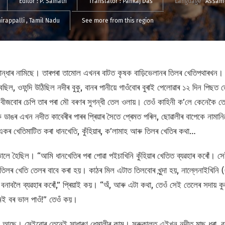
Editor :
P. Sainath
Translator :
Pankaj Das
Language
Assam
hirappalli
, Tamil Nadu
See more from this region
ে আন্ধাৰ নামিছে। তাৰপৰা তামোল এখনৰ বাটত কৃষক বাড়িভেলানৰ তিলৰ খেতিপথাৰখন
ল, ওফন্দি উঠিছিল নদীৰ বুকু, বানৰ পানীয়ে গাওঁবোৰ বুৰাই পেলোৱাৰ ১২ দিন পিছত ত
। বীজবোৰ চেপি তাৰ পৰা মৌ বৰণৰ সুগন্ধী তেল ওলায়। তেওঁ কাহিনী ক’লে কেনেকৈ 
 ডাঙৰ এখন নদীত কাবেৰীৰ পাৰৰ প্ৰিয়াৰ সৈতে প্ৰেমত পৰিল, ছোৱালীৰ বাপেকে নামান
ৰ খেতিমাটিত কৰা ধানখেতি, কুঁহিয়াৰ, ক’লামাহ আৰু তিলৰ খেতিৰ কথা…
 ভালে হৈছিল। “আমি ধানখেতিৰ পৰা পোৱা পইচাখিনি কুঁহিয়াৰ খেতিত ব্যৱহাৰ কৰোঁ।
 তিলৰ খেতি তেলৰ বাবে কৰা হয়। কাঠৰ মিল এটাত তিলবোৰ খুন্দা হয়, নাল্লেনাইখিনি 
বলৈ ব্যৱহাৰ কৰোঁ,” প্ৰিয়াই কয়। “অঁ, আৰু এটা কথা, তেওঁ সেই তেলেৰ সদায় কুলক
মই বৰ ভাল পাওঁ!” তেওঁ কয়।
ম আছে। সেইবোৰ তেনেই সাধাৰণ ধেমালীৰ কাম। সৰুকালত এইখন নদীত মাছ ধৰা, বন্ধু