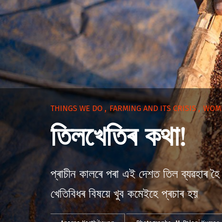
THINGS WE DO
,
FARMING AND ITS CRISIS
,
WOM
তিলখেতিৰ কথা!
প্ৰাচীন কালৰে পৰা এই দেশত তিল ব্যৱহাৰ হ
খেতিবিধৰ বিষয়ে খুব কমেইহে প্ৰচাৰ হয়