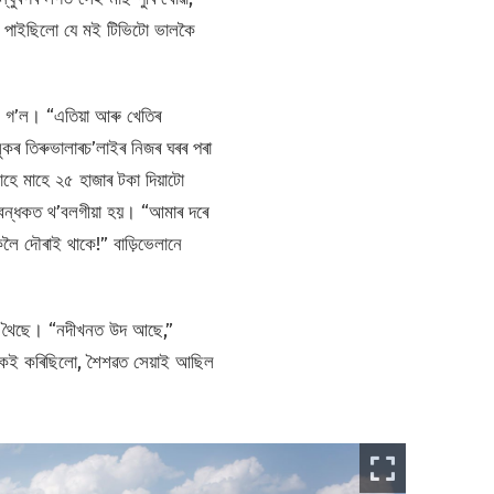
াল পাইছিলো যে মই টিভিটো ভালকৈ
াই গ’ল। “এতিয়া আৰু খেতিৰ
কৰ তিৰুভালাৰচ’লাইৰ নিজৰ ঘৰৰ পৰা
হে মাহে ২৫ হাজাৰ টকা দিয়াটো
া বন্ধকত থ’বলগীয়া হয়। “আমাৰ দৰে
লৈ দৌৰাই থাকে!” বাড়িভেলানে
ৰি থৈছে। “নদীখনত উদ আছে,”
তাকেই কৰিছিলো, শৈশৱত সেয়াই আছিল