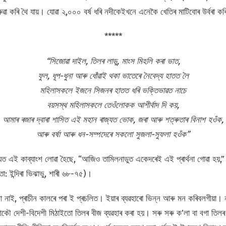
ৱা কৰি থৈ যায়। যোৱা ২,০০০ বৰ্ষ ধৰি নদীকেইখনে এনেকৈ খেতিৰ মাটিবোৰ উৰ্বৰা 
*****
“সিজোৱা দাইল, তিলৰ লাডু, মাংস মিহলি কৰা ভাত,
ফুল, ধূপ-ধুনা আৰু ধোঁৱাই থকা ভাতেৰে নৈবেদ্য হাতত লৈ
মহিলাসকলে ইজনে সিজনৰ হাতত ধৰি ভক্তিভাৱত নাচে
বয়সস্থ মহিলাসকলে তেওঁলোকক আশীৰ্বাদ দি কয়,
আমাৰ ৰজাৰ দ্বাৰা শাসিত এই মহান ৰাজ্যত ভোক, জৰা আৰু শত্ৰুতাৰ বিনাশ হওঁক,
আৰু বৰ্ষা আৰু ধন-সম্পদেৰে সকলো সুজলা-সুফলা হওঁক”
্যত এই কাব্যাংশ লোৱা হৈছে, “আজিও তামিলনাডুত একেদৰেই এই প্ৰাৰ্থনা গোৱা হয়,
তা: ইন্দিৰা ভিঝাভু, শাৰী ৬৮-৭৫)।
 নাই, প্ৰাচীন কালৰে পৰা ই প্ৰচলিত। ইয়াৰ ব্যৱহাৰো ভিন্ন আৰু মন কৰিবলগীয়া। ন
 দেশী-বিদেশী মিঠাইতো তিলৰ বীজ ব্যৱহাৰ কৰা হয়। সৰু সৰু ক’লা বা বগা তিলৰ গু