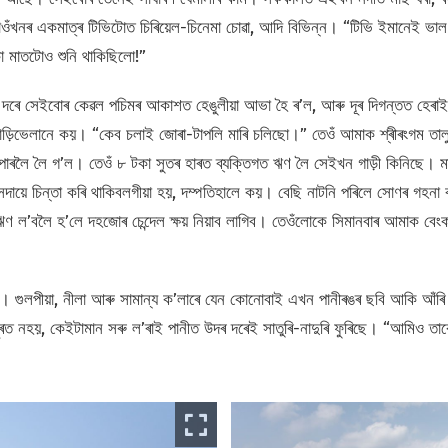
গাওঁখনৰ একমাত্ৰ টিভিটোত চিৰিয়েল-চিনেমা চোৱা, আদি বিভিন্ন। “টিভি ইমানেই ভ
া মাতটোও শুনি থাকিছিলো!”
াৰ দৰে সেইবোৰ কেৱল পচিমৰ আকাশত হেঙুলীয়া আভা হৈ ৰ’ল, আৰু দূৰ দিগন্তত হেৰ
ড়িভেলানে কয়। “কেব চলাই জোৰা-টাপলি মাৰি চলিছো।” তেওঁ আমাক শ্ৰীৰংগম তালু
াৰলৈ লৈ গ’ল। তেওঁ ৮ টকা সুতৰ হাৰত ব্যক্তিগত ঋণ লৈ সেইখন গাড়ী কিনিছে। মা
 সদায়ে চিন্তা কৰি থাকিবলগীয়া হয়, দম্পতিহালে কয়। বেছি নাটনি পৰিলে সোণৰ গহন
 ঋণ ল’বলৈ হ’লে দহজোৰ চেন্দেল ক্ষয় নিয়াব লাগিব। তেওঁলোকে সিমানবাৰ আমাক বেংক
 গুলপীয়া, নীলা আৰু সামান্য ক’লাৰে যেন কোনোবাই এখন পানীৰঙৰ ছবি আকি আঁ
ূৰত নহয়, কেইটামান সৰু ল’ৰাই পানীত উদৰ দৰেই সাতুৰি-নাদুৰি ফুৰিছে। “আমিও 