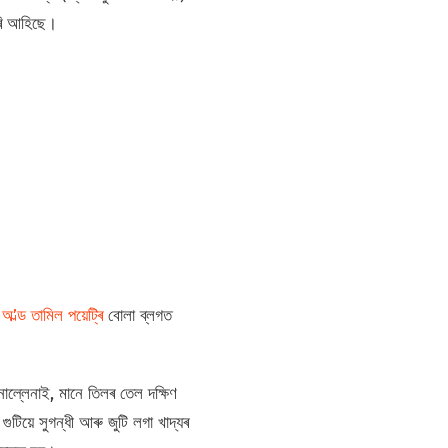
কৰি আহিছে।
”
অ’ল্ড তামিল পয়েট্ৰি
বোলা ব্লগত
াল্লেনাই, মানে তিলৰ তেল দক্ষিণ
টিয়ে সুগন্ধী আৰু জুটি লগা খাদ্যৰ