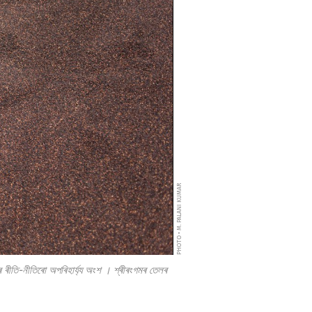
PHOTO • M. PALANI KUMAR
 ৰীতি-নীতিৰো অপৰিহাৰ্য্য অংশ
।
শ্ৰীৰংগমৰ
তেলৰ