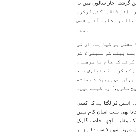
پانے کے لیے ۲۰ روپے ادا کرتے تھے، لیکن گزشتہ چار سالوں میں یہ
 اس دھندے پر بہت برا اثر ڈالا۔ ’’کئی لوگوں
 والے وہ شاید آخری شخص
ہیں۔
 مشکل ہو گیا ہے۔ ان کی
نے بیٹے کو ممبئی لا کر
 کرنے کا کام یا پرچیاں
 کو کرنے کے خواہش مند
 یہاں اس روبوٹ کے ساتھ
ج سکوں،‘‘ وہ کہتے ہیں۔
ں رہتے ہیں۔ انہیں ڈر لگتا ہے کہ کسی
نا بھی بہت آسان کام نہیں
کے مقابلے اچھے خاصے گاہک
آتے ہیں۔ اچھی کمائی کے دنوں میں وہ ۵۰۰-۳۰۰ روپے تک کما لیتے ہیں۔ کل ملا کر وہ ایک مہینہ میں ۷ سے ۱۰ ہزار