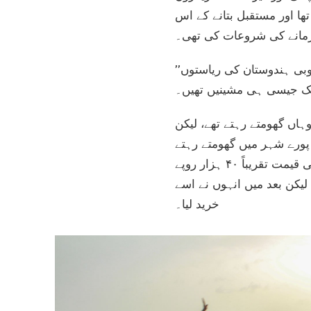
تھا اور مستقبل بتانے کے اس
آزمانے کی شروعات کی تھی۔
’’اس وقت اس کام میں تقریباً ۲۵-۲۰ لوگ تھے،‘‘ اُدے بتاتے ہیں۔ ’’ان میں سے زیادہ تر لوگ جنوبی ہندوستان کی ریاستوں
اں گھومتے رہتے تھے، لیکن
ھ پورے شہر میں گھومتے رہتے
تھے۔ چچا کی ایک چوتھائی کمائی مشین کا کرایہ ادا کرنے میں ختم ہو جاتی تھی۔ مشین کی قیمت تقریباً ۴۰ ہزار روپے
لیکن بعد میں انہوں نے اسے
خرید لیا۔