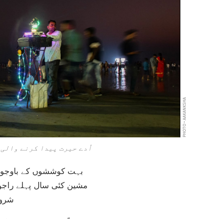
PHOTO • AAKANKSHA
اُدے حیرت پیدا کرنے والی
بہت کوششوں کے باوجود ا
مشین کئی سال پہلے راجو 
شروع