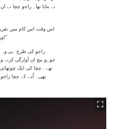
نے بنایا تھا۔ راجو چچا نے ا
اور بہار اور اتر پردیش کے چند ضلعوں سے تھے۔ ان سب کے پاس ایک جیسی ہی مشینیں تھیں۔‘‘
راجو کی طرح ہی وہ سب
جوہو بیچ ان آوارگی کرنے وا
تھی۔ اُدے کے چچا راجو