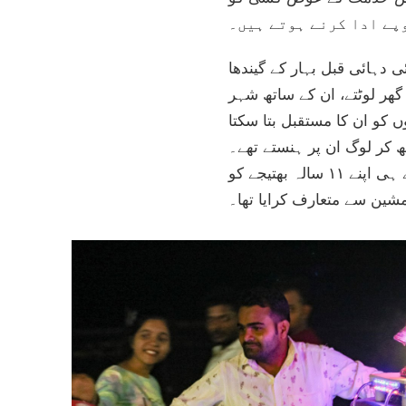
 دہائی قبل بہار کے گیندھا
گھر لوٹتے، ان کے ساتھ شہر
ں کو ان کا مستقبل بتا سکتا
 کر لوگ ان پر ہنستے تھے۔
لیکن، یہ باتیں مجھے اپنی جانب راغب کرتی تھیں!‘‘ اُدے پرانے دنوں کو یاد کرتے ہیں۔ راجو نے ہی اپنے ۱۱ سالہ بھتیجے کو
مشین سے متعارف کرایا تھا۔