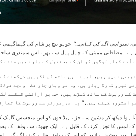
ator :
Qamar Siddique
Language
Urdu
Read the story in picture
n
انی، سنو اپنی آگے کی کہانی…‘‘
جوہو بیچ پر شام کی گہماگہمی ک
 ہے۔ مضافاتی ممبئی کے چہل پہل سے بھرے اس سمندری ساحل 
جومی نہیں ہیں، اور نہ ہی ہاتھ کی لکیریں دیکھنے کے 
ئی ٹیرو کارڈ ریڈر ہی۔ وہ تو وہاں چار فٹ اونچے فولڈ
ٹ کے روبوٹ کے ساتھ کھڑے ہیں، جس پر آرائشی قمقمے لگے
و اسٹوری کہتے ہیں،‘‘ وہ اس رپورٹر سے روبوٹ کا تعار
آتا ہوا دیکھ کر مشین سے جڑے ہیڈ فون کو اس متجسس گاہک کے
ی کے لمس کا تجزہ کرنے کے قابل ہے۔ ایک چھوٹے سے وقفہ کے بعد
قبل میں پوشیدہ رازوں کو اس کے سامنے ظاہر کرنے لگے گی۔