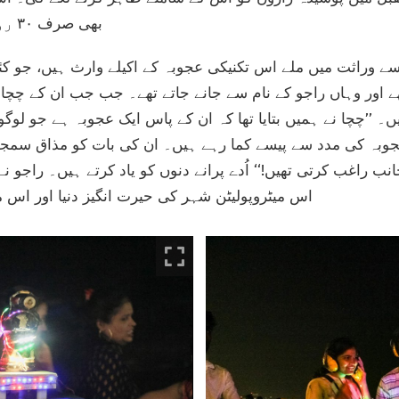
بھی صرف ۳۰ روپے ادا کرنے ہوتے ہیں۔
ر سے وراثت میں ملے اس تکنیکی عجوبہ کے اکیلے وارث ہیں، جو کئی
ے اور وہاں راجو کے نام سے جانے جاتے تھے۔ جب جب ان کے چچا 
۔ ’’چچا نے ہمیں بتایا تھا کہ ان کے پاس ایک عجوبہ ہے جو لوگو
وبہ کی مدد سے پیسے کما رہے ہیں۔ ان کی بات کو مذاق سمجھ
اس میٹروپولیٹن شہر کی حیرت انگیز دنیا اور اس 