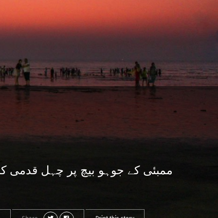
ممبئی کے جوہو بیچ پر چہل قدمی کر