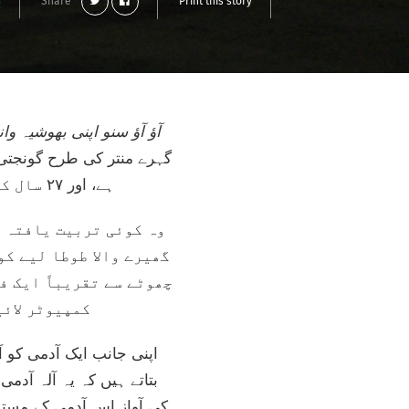
s
Share
Print this story
’’آؤ آؤ سنو اپنی بھوشیہ و
گہرے منتر کی طرح گونجتی
ہے، اور ۲۷ سال کے اُدے کمار لوگوں کو ان کے مستقبل کے بارے میں سننے کے لیے مدعو کر رہے ہیں۔
وہ کوئی تربیت یافتہ ن
گھیرے والا طوطا لیے کو
چھوٹے سے تقریباً ایک ف
کمپیوٹر لائی
اپنی جانب ایک آدمی کو 
بتاتے ہیں کہ یہ آلہ آدم
کی آواز اس آدمی کے مست