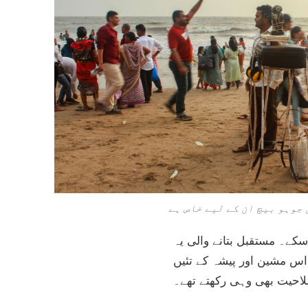
جوہو بیچ ان کے لیے خاص ہے
کے۔ مستقبل بتانے والی یہ
 اس مشین اور پیشہ کے تئیں
لاحیت بھی وہی رکھتے تھے۔