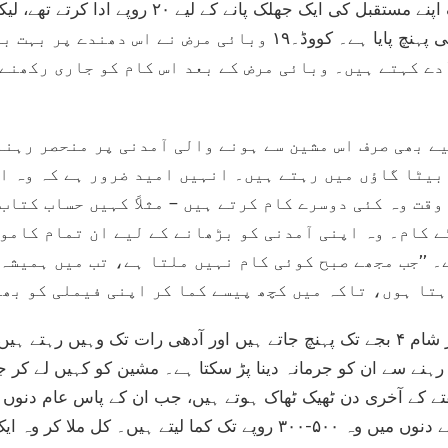
تقریباً دس سال پہلے لوگ اپنے مستقبل کی ایک جھلک 
بڑھ کر صرف ۳۰ روپے تک ہی پہنچ پایا ہے۔ کووڈ۔۱۹ وبائی مرض نے
اُدے کہتے ہیں۔ وبائی مرض کے بعد اس کام کو جاری رکھنے
لیے بھی صرف اس مشین سے ہونے والی آمدنی پر منحصر رہنا
بیٹا گاؤں میں رہتے ہیں۔ انہیں امید ضرور ہے کہ وہ اپ
وقت وہ کئی دوسرے کام کرتے ہیں – مثلاً کہیں حساب کتاب
 کام۔ وہ اپنی آمدنی کو بڑھانے کے لیے ان تمام کاموں
۔ ’’جب مجھے صبح کوئی کام نہیں ملتا ہے، تب میں ہمیشہ
تا ہوں، تاکہ میں کچھ پیسے کما کر اپنی فیملی کو بھی
اُدے جوہو بیچ کے کناروں پر شام ۴ بجے تک پہنچ جاتے ہیں اور آدھی رات تک وہی
نے سے ان کو جرمانہ دینا پڑ سکتا ہے۔ مشین کو کہیں لے کر جا
ے کے آخری دن ٹھیک ٹھاک ہوتے ہیں، جب ان کے پاس عام دنوں 