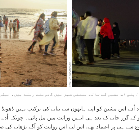
PHOTO • AAKANKSHA
 اپنی اس مشین کے ساتھ ممبئی شہر میں گھومتے رہتے ہیں، لیکن 
ُدے اس مشین کو اپنے ہاتھوں سے بنانے کی ترکیب نہیں ڈھونڈ س
کے گزر جانے کے بعد ہی انہیں وراثت میں مل پائی۔ چونکہ اُدے
 سے ہی پر اعتماد تھے، اس لیے اس روایت کو آگے بڑھانے کی ص