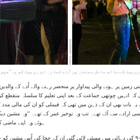
PHOTO • AAKANKSHA
وبوٹ کے ساتھ ساحل سمندر پر اُدے کمار۔ اس روبوٹ کو وہ ’جیوت
ی زمین پر ہونے والی پیداوار پر منحصر رہنے والے اُدے کے والد
ی کہ انہیں چوتھی جماعت کے بعد اپنی تعلیم کا سلسلہ منقطع کرن
ئے یہ بات بھی ان کے ذہن میں تھی کہ فیملی کو ان کی مالی مد
ی ارادے سے آئے تھے۔ تب وہ نوخیز عمر کے تھے۔ ’’وہ مشین دیکھن
ہوئے وہ اپنے ماضی 
راجو کو یہ بھی یاد ہے کہ ۹۰ کی دہائی میں ممبئی لائی گئی ان کے چچا کی اُس مش