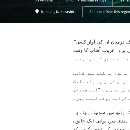
Aakanksha
Editor :
Pratishtha Pandya
Transl
Mumbai
, Maharashtra
See more from this regio
ے درمیان ان کی آواز کسی
پر یہ غروب آفتاب کا وقت
ماہر، یا گلے میں گلابی
 ایبل ٹیبل پر رکھے ایک
 ہوئے ہیں۔ ’’اسے جیوتش
ف کراتے ہوئے کہتے ہیں۔
 ہاتھ میں سونپتے ہوئے وہ
 ہندی میں بولتی ایک خاتون
 اس خدمت کے عوض کسی کو