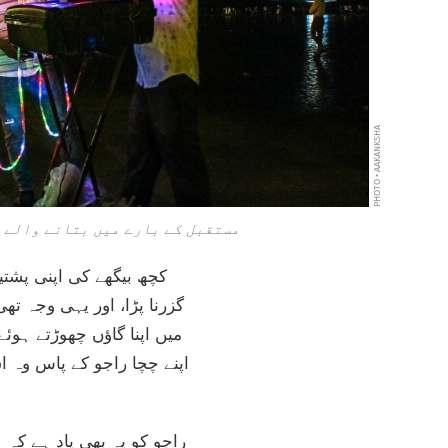
PHOTO • AAKANKSHA
مستقبل کے بارے میں بتانے والے ر
کچھ بیگھے کی اپنی پشتین
گزرنا پڑا، اور یہی وجہ تھ
میں اپنا گاؤں چھوڑتے ہو
اپنے چچا راجو کے پاس وہ اس