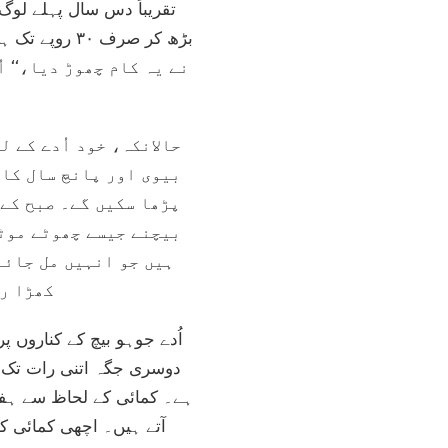
نے یہ کام چھوڑ دیا،‘‘ 
حالانکہ، خود اُدے کے 
بیوی اور پانچ سال کا 
پڑھا سکیں گے۔ صبح کے 
بیچنے جیسے چھوٹے موٹے
ہیں جو انہیں مل جائے
کھڑا رہ
دوسری جگہ اتنی رات تک رہ
ہے۔ کمائی کے لحاظ سے ہفت