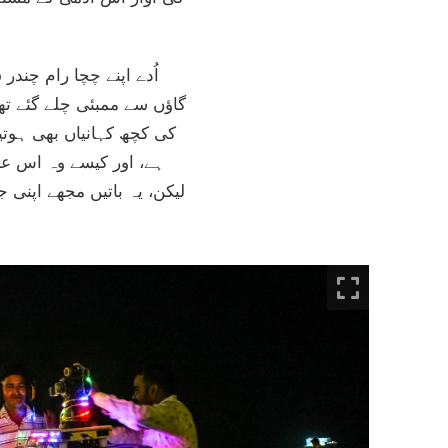
اُدے اپنے چچا رام چند
گاؤں سے ممبئی چلے گئے تھ
کی کچھ کہانیاں بھی ہوتیں
ہے، اور کیسے وہ اس عج