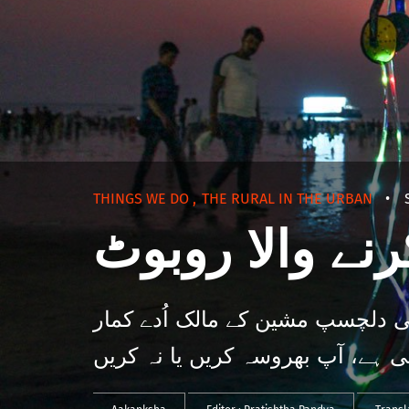
THINGS WE DO
,
THE RURAL IN THE URBAN
•
نے والا روبوٹ
ی دلچسپ مشین کے مالک اُدے کمار
 ہے، آپ بھروسہ کریں یا نہ کریں