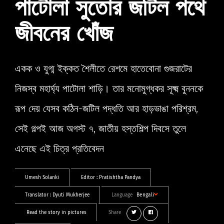
পাটোলা সুতোর জটিল পথে
জীবনের খোঁজ
একক ও যুগ্ম ইক্কত শৈলীতে রেশমে হাতেবোনা গুজরাটের
নিজস্ব মহার্ঘ্য পাটোলা শাড়ি। তার মনোমুগ্ধকর সূক্ষ্ম বুননকে
রূপ দেয় যেসব কঠিন-জটিল পদ্ধতি আর হাড়ভাঙা পরিশ্রম,
সেই গল্পই আজ অগস্ট ৭, জাতীয় হস্তশিল্প দিবসে তুলে
এনেছে এই চিত্র প্রতিবেদন
Umesh Solanki
Editor :
Pratishtha Pandya
Translator :
Dyuti Mukherjee
Language
Bengali
Read the story in pictures
Share