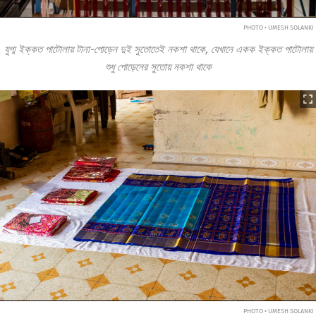
PHOTO • UMESH SOLANKI
যুগ্ম ইক্কত পাটোলায় টানা-পোড়েন দুই সুতোতেই নকশা থাকে, যেখানে একক ইক্কত পাটোলায়
শুধু পোড়েনের সুতোয় নকশা থাকে
PHOTO • UMESH SOLANKI