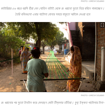
PHOTO • UMESH SOLANKI
কাটারিয়ার ৫৬ বছর বয়সি হীরা বেন গোহিল নাটাই থেকে রং ধরানো সুতো নিয়ে ববিনে পাকাচ্ছেন।
তৈরি ববিনগুলো এবার পাটোলা বোনার সময়ে মাকুতে আটকে দেওয়া হবে
PHOTO • UMESH SOLANKI
রং ধরানোর পর সুতো টানটান করে মেলছেন মোটা টিম্বলার তাঁতিরা। যুগ্ম ইক্কত পাটোলায় টানা-