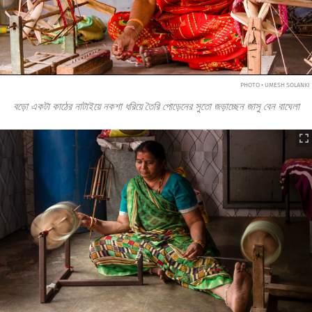
PHOTO • UMESH SOLANKI
বড়ো একটা কাঠের নাটাইয়ে নকশা ধরিয়ে তৈরি পোড়েনের সুতো জড়াচ্ছেন জাসু বেন বাঘেলা