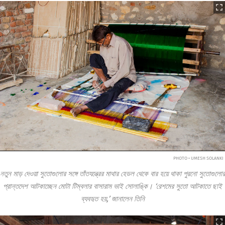
PHOTO • UMESH SOLANKI
নতুন মাড় দেওয়া সুতোগুলোর সঙ্গে তাঁতযন্ত্রের মাথার হেডল থেকে বার হয়ে থাকা পুরনো সুতোগুলোর
প্রান্তদেশ আটকাচ্ছেন মোটা টিম্বলার বাসারাম ভাই সোলাঙ্কি। ‘রেশমের সুতো আটকাতে ছাই
ব্যবহৃত হয়,’ জানালেন তিনি