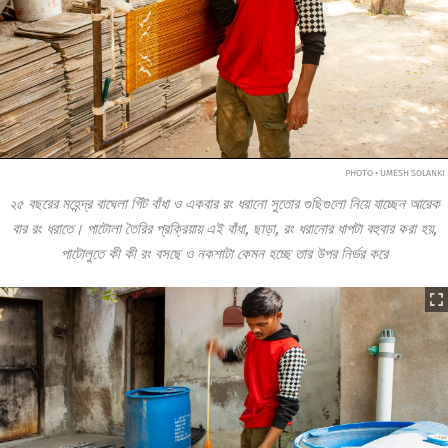
PHOTO • UMESH SOLANKI
২৫ বছরের মহেন্দ্র বাঘেলা গিঁট বাঁধা ও একবার রং ধরানো সুতোর গুছিগুলো নিয়ে যাচ্ছেন আরেক
বার রং ধরাতে। পাটোলা তৈরির প্রক্রিয়ায় এই বাঁধা, ছাড়া, রং ধরানোর ধাপটা বহুবার করা হয়,
পাটোলুতে কী কী রং বসছে ও নকশাটা কেমন হচ্ছে তার উপর নির্ভর করে