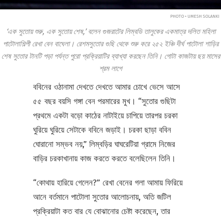
PHOTO • UMESH SOLANKI
‘এক সুতোয় শুরু, এক সুতোয় শেষ,’ বলেন গুজরাটের লিম্বডি তালুকের একমাত্র দলিত মহিলা
পাটোলাশিল্পী রেখা বেন বাঘেলা। রেশমসুতোর গুছি থেকে শুরু করে ২৫২ ইঞ্চি দীর্ঘ পাটোলা শাড়ির
শেষ সুতোর টানটি পড়া পর্যন্ত পুরো প্রক্রিয়াটির ব্যাখ্যা করছেন তিনি। গোটা কাজটায় ছয় মাসের
শ্রম লাগে
ববিনের ওঠানামা দেখতে দেখতে আমার চোখে ভেসে আসে
৫৫ বছর বয়সি গঙ্গা বেন পরমারের মুখ। “সুতোর গুছিটা
প্রথমে একটা বড়ো কাঠের নাটাইয়ে চাপিয়ে তারপর চরকা
ঘুরিয়ে ঘুরিয়ে সেটাকে ববিনে জড়াই। চরকা ছাড়া ববিন
ঘোরানো সম্ভব নয়,” লিম্বড়ির ঘাঘরেটিয়া গ্রামে নিজের
বাড়ির চরকাখানায় কাজ করতে করতে বলেছিলেন তিনি।
“কোথায় হারিয়ে গেলেন?” রেখা বেনের গলা আমায় ফিরিয়ে
আনে বর্তমানে পাটোলা সুতোর আলোচনায়, অতি জটিল
প্রক্রিয়াটা কত বার যে বোঝানোর চেষ্টা করেছেন, তার