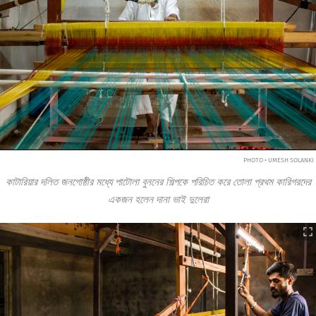
PHOTO • UMESH SOLANKI
কাটারিয়ার দলিত জনগোষ্ঠীর মধ্যে পাটোলা বুননের শিল্পকে পরিচিত করে তোলা প্রথম কারিগরদের
একজন হলেন দানা ভাই দুলেরা