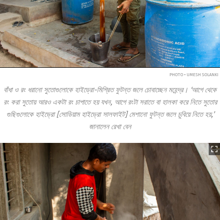
PHOTO • UMESH SOLANKI
বাঁধা ও রং ধরানো সুতোগুলোকে হাইড্রো-মিশ্রিত ফুটন্ত জলে চোবাচ্ছেন মহেন্দ্র। ‘আগে থেকে
রং করা সুতোয় আরও একটা রং চাপাতে হয় যখন, আগে রংটা সরাতে বা হালকা করে নিতে সুতোর
গুছিগুলোকে হাইড্রো [সোডিয়াম হাইড্রো সালফাইট] মেশানো ফুটন্ত জলে চুবিয়ে নিতে হয়,’
জানালেন রেখা বেন