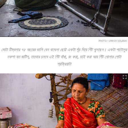
PHOTO • UMESH SOLANKI
মোটা টিম্বলার ৭৫ বছরের ভালি বেন বাঘেলা ছোট্ট একটা সূঁচ দিয়ে গিঁট খুলছেন। একটা পাটোলুর
নকশা যত জটিল, ততবার চলবে এই গিঁট বাঁধা, রং করা, ডাই করা আর গিঁট খোলার গোটা
প্রক্রিয়াটা