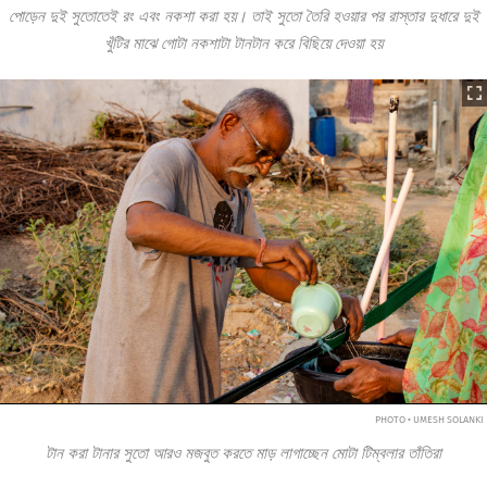
পোড়েন দুই সুতোতেই রং এবং নকশা করা হয়। তাই সুতো তৈরি হওয়ার পর রাস্তার দুধারে দুই
খুঁটির মাঝে গোটা নকশাটা টানটান করে বিছিয়ে দেওয়া হয়
PHOTO • UMESH SOLANKI
টান করা টানার সুতো আরও মজবুত করতে মাড় লাগাচ্ছেন মোটা টিম্বলার তাঁতিরা