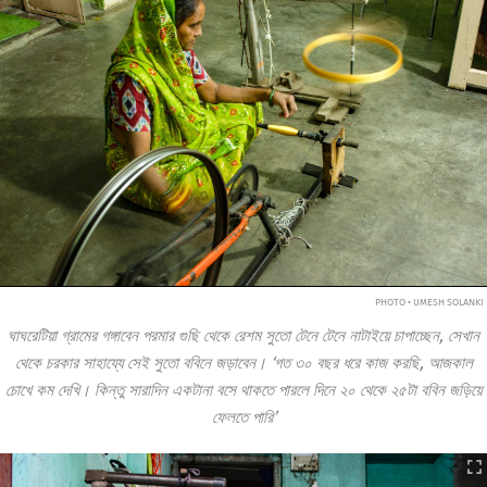
PHOTO • UMESH SOLANKI
ঘাঘরেটিয়া গ্রামের গঙ্গাবেন পরমার গুছি থেকে রেশম সুতো টেনে টেনে নাটাইয়ে চাপাচ্ছেন, সেখান
থেকে চরকার সাহায্যে সেই সুতো ববিনে জড়াবেন। ‘গত ৩০ বছর ধরে কাজ করছি, আজকাল
চোখে কম দেখি। কিন্তু সারাদিন একটানা বসে থাকতে পারলে দিনে ২০ থেকে ২৫টা ববিন জড়িয়ে
ফেলতে পারি’