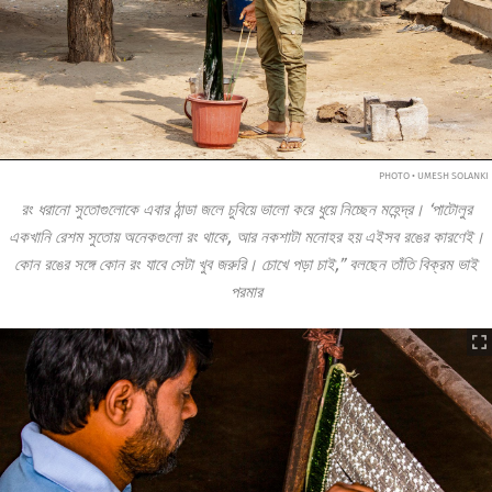
PHOTO • UMESH SOLANKI
রং ধরানো সুতোগুলোকে এবার ঠান্ডা জলে চুবিয়ে ভালো করে ধুয়ে নিচ্ছেন মহেন্দ্র। ‘পাটোলুর
একখানি রেশম সুতোয় অনেকগুলো রং থাকে, আর নকশাটা মনোহর হয় এইসব রঙের কারণেই।
কোন রঙের সঙ্গে কোন রং যাবে সেটা খুব জরুরি। চোখে পড়া চাই,” বলছেন তাঁতি বিক্রম ভাই
পরমার