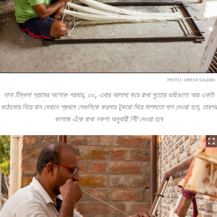
PHOTO • UMESH SOLANKI
নানা টিম্বলা গ্রামের অশোক পরমার, ৩০, এবার আলাদা করে রাখা সুতোর গুছিগুলো আর একটা
কাঠামোয় নিয়ে যান যেখানে প্রথমে সেগুলিকে কয়লার টুকরো দিয়ে মাপমতো দাগ দেওয়া হবে, তারপর
কাগজে এঁকে রাখা নকশা অনুযায়ী গিঁট দেওয়া হবে