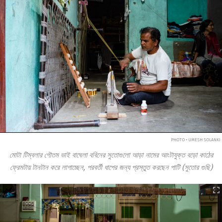
PHOTO • UMESH SOLANKI
মোটা টিম্বলার গৌতম ভাই বাঘেলা ববিনের সুতোগুলো আড়া নামের আংটাযুক্ত বড়ো কাঠের
ফ্রেমটায় টানটান করে লাগাচ্ছেন, পরবর্তী ধাপের জন্য প্রস্তুত করছেন পাটি (সুতোর গুছি)