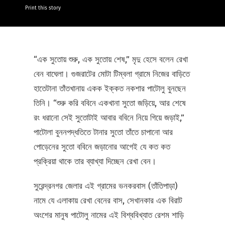
Print this story
“এক সুতোয় শুরু, এক সুতোয় শেষ,” মৃদু হেসে বলেন রেখা
বেন বাঘেলা। গুজরাটের মোটা টিম্বলা গ্রামে নিজের বাড়িতে
হাতেটানা তাঁতখানায় একক ইক্কত নকশার পাটোলু
বুনছেন
তিনি। “শুরু করি ববিনে একখানা সুতো জড়িয়ে, আর শেষে
রং ধরানো সেই সুতোটাই আবার ববিনে নিয়ে গিয়ে জড়াই,”
পাটোলা বুননপদ্ধতিতে টানার সুতো তাঁতে চাপানো আর
পোড়েনের সুতো ববিনে জড়ানোর আগেই যে কত কত
প্রক্রিয়া থাকে তার ব্যাখ্যা দিচ্ছেন রেখা বেন।
সুরেন্দ্রনগর জেলার এই গ্রামের ভনকরবাস (তাঁতিপাড়া)
নামে যে এলাকায় রেখা বেনের বাস, সেখানকার এক বিরাট
অংশের মানুষ পাটোলু নামের এই বিশ্ববিখ্যাত রেশম শাড়ি