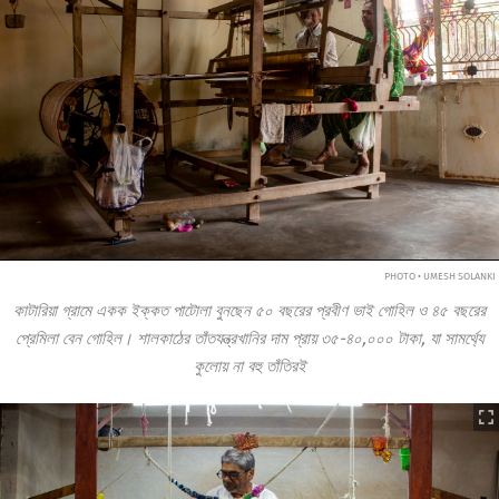
PHOTO • UMESH SOLANKI
কাটারিয়া গ্রামে একক ইক্কত পাটোলা বুনছেন ৫০ বছরের প্রবীণ ভাই গোহিল ও ৪৫ বছরের
প্রেমিলা বেন গোহিল। শালকাঠের তাঁতযন্ত্রখানির দাম প্রায় ৩৫-৪০,০০০ টাকা, যা সামর্থ্যে
কুলোয় না বহু তাঁতিরই