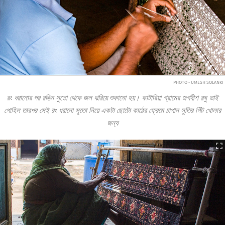
PHOTO • UMESH SOLANKI
রং ধরানোর পর রঙিন সুতো থেকে জল ঝরিয়ে শুকানো হয়। কাটারিয়া গ্রামের জগদীশ রঘু ভাই
গোহিল তারপর সেই রং ধরানো সুতো নিয়ে একটা ছোটো কাঠের ফ্রেমে চাপান সুতির গিঁট খোলার
জন্য