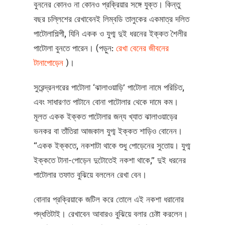
বুননের কোনও না কোনও প্রক্রিয়ার সঙ্গে যুক্ত। কিন্তু
বছর চল্লিশের রেখাবেনই লিম্বডি তালুকের একমাত্র দলিত
পাটোলাশিল্পী, যিনি একক ও যুগ্ম দুই ধরনের ইক্কত শৈলীর
পাটোলা বুনতে পারেন। (পড়ুন:
রেখা বেনের জীবনের
টানাপোড়েন
)।
সুরেন্দ্রনগরের পাটোলা ‘ঝালাওয়াড়ি’ পাটোলা নামে পরিচিত,
এবং সাধারণত পাটানে বোনা পাটোলার থেকে দামে কম।
মূলত একক ইক্কত পাটোলার জন্য খ্যাত ঝালাওয়াড়ের
ভনকর বা তাঁতিরা আজকাল যুগ্ম ইক্কত শাড়িও বোনেন।
“একক ইক্কতে, নকশাটা থাকে শুধু পোড়েনের সুতোয়। যুগ্ম
ইক্কতে টানা-পোড়েন দুটোতেই নকশা থাকে,” দুই ধরনের
পাটোলার তফাত বুঝিয়ে বললেন রেখা বেন।
বোনার প্রক্রিয়াকে জটিল করে তোলে এই নকশা ধরানোর
পদ্ধতিটাই। রেখাবেন আবারও বুঝিয়ে বলার চেষ্টা করলেন।