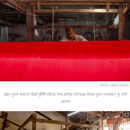
PHOTO • UMESH SOLANKI
রঙিন সুতো জড়ানো বিরাট খুঁটিটা তাঁতের উপর চাপিয়ে তাঁতযন্ত্রে টানার সুতো লাগাচ্ছেন পুং ভাই
বাঘেলা