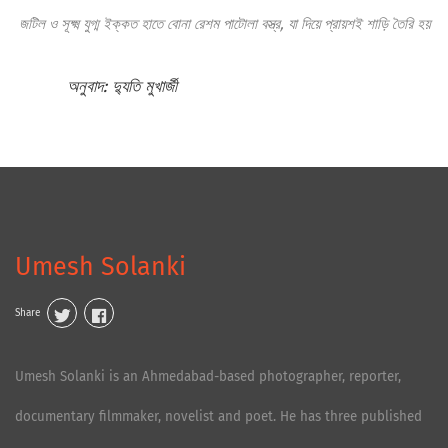
জটিল ও সূক্ষ্ম যুগ্ম ইক্কত হাতে বোনা রেশম পাটোলা বস্ত্র, যা দিয়ে প্রায়শই শাড়ি তৈরি হয়
অনুবাদ: দ্যুতি মুখার্জী
Umesh Solanki
Share
Umesh Solanki is an Ahmedabad-based photographer, reporter,
documentary filmmaker, novelist and poet. He has three published