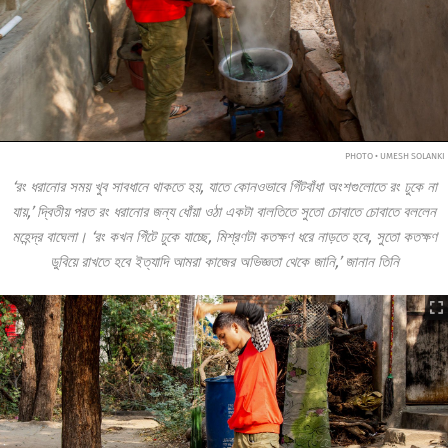
PHOTO • UMESH SOLANKI
‘রং ধরানোর সময় খুব সাবধানে থাকতে হয়, যাতে কোনওভাবে গিঁটবাঁধা অংশগুলোতে রং ঢুকে না
যায়,’ দ্বিতীয় পরত রং ধরানোর জন্য ধোঁয়া ওঠা একটা বালতিতে সুতো চোবাতে চোবাতে বললেন
মহেন্দ্র বাঘেলা। ‘রং কখন গিঁটে ঢুকে যাচ্ছে, মিশ্রণটা কতক্ষণ ধরে নাড়তে হবে, সুতো কতক্ষণ
ডুবিয়ে রাখতে হবে ইত্যাদি আমরা কাজের অভিজ্ঞতা থেকে জানি,’ জানান তিনি