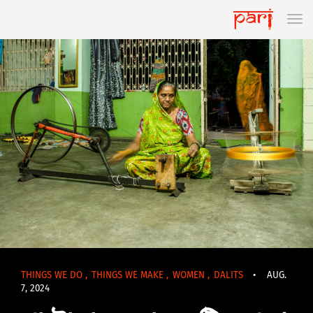
THINGS WE DO
,
THINGS WE MAKE
,
WOMEN
,
DALITS
•
AUG.
7, 2024