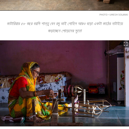
PHOTO • UMESH SOLANKI
কাটারিয়ার ৫৮ বছর বয়সি শান্তু বেন রঘু ভাই গোহিল আরও বড়ো একটা কাঠের নাটাইয়ে
জড়াচ্ছেন পোড়েনের সুতো