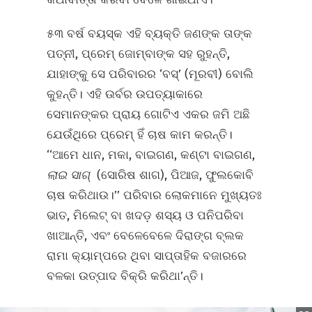
୫୩ ବର୍ଷ ବୟସ୍କ ଏହି ବ୍ୟକ୍ତି ଜଣଙ୍କ ତାଙ୍କ
ପତ୍ନୀ, ପ୍ରେମ୍‌ ଜୋମ୍ବାଙ୍କ ସହ ରୁହନ୍ତି,
ଯାହାଙ୍କୁ ସେ ପରିବାରର ‘ବସ୍‌’ (ମୂରବୀ) ବୋଲି
କୁହନ୍ତି। ଏହି ଉର୍ବର ଉପତ୍ୟାକାରେ
ସେମାନଙ୍କର ପ୍ରାୟ ଗୋଟିଏ ଏକର ଜମି ଅଛି
ଯେଉଁଥିରେ ପ୍ରେମ୍‌ ହିଁ ଚାଷ କାମ କରନ୍ତି।
‘‘ଆମେ ଧାନ, ମକା, ବାଇଗଣ, କଣ୍ଟା ବାଇଗଣ,
ଲାଇ
ସାଗ୍
‌
(ସୋରିଷ ଶାଗ), ପିଆଜ, ଫୁଲକୋବି
ଚାଷ କରିଥାଉ।’’ ପରିବାର ଲୋକମାନେ ମୁଖ୍ୟତଃ
ଭାତ, ମିଲେଟ୍‌ ବା ଖଦଡ଼ ଶସ୍ୟ ଓ ପନିପରିବା
ଖାଆନ୍ତି, ଏବଂ ବେଳେବେଳେ ଦିରାଙ୍ଗ ବ୍ଲକ
ରାମା କ୍ୟାମ୍ପରେ ଥିବା ସାପ୍ତାହିକ ବଜାରରେ
ବଳକା ଉତ୍ପାଦ ବିକ୍ରି କରିଥା’ନ୍ତି।