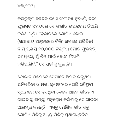
୪୩,୭୦୯।
କରଚୁଙ୍ଗ କେବଳ ଜଣେ ସଂଗୀତଜ୍ଞ ନୁହନ୍ତି, ବରଂ
ଫୁରସତ ସମୟରେ ସେ ସଂଗୀତ ଉପକରଣ ତିଆରି
କରିଥା’ନ୍ତି। ‘‘ବଜାରରେ ଗୋଟିଏ ଢୋଲ
(ସ୍ଥାନୀୟ ଅଞ୍ଚଳରେ ଚିଲିଂ ନାମରେ ପରିଚିତ)
ଦାମ୍‌ ପ୍ରାୟ ୧୦,୦୦୦ ଟଙ୍କା। ମୋର ଫୁରସତ୍‌
ସମୟରେ, ମୁଁ ନିଜ ପାଇଁ ଢୋଲ ତିଆରି
କରିପାରିବି,’’ ସେ ପରୀକୁ କୁହନ୍ତି।
ଦୋକାନ ପଛପଟେ ସେମାନେ ଅମଳ କରୁଥିବା
ପନିପରିବା ଓ ମକା କ୍ଷେତରେ ଘେରି ରହିଥିବା
ସ୍ଥାନରେ ସେ ବସିଥିବା ବେଳେ ଆମେ ଗୀତଟିଏ
ଗାଇବାକୁ ତାଙ୍କୁ ଅନୁରୋଧ କରିବାରୁ ସେ ଗାଇବା
ଆରମ୍ଭ କରନ୍ତି। ଏସବୁ ମୌଖିକ ଗୀତ ସବୁ
ଗୋଟିଏ ପିଢ଼ିରୁ ଅନ୍ୟ ପିଢ଼ିକୁ ସ୍ଥାନାନ୍ତରିତ