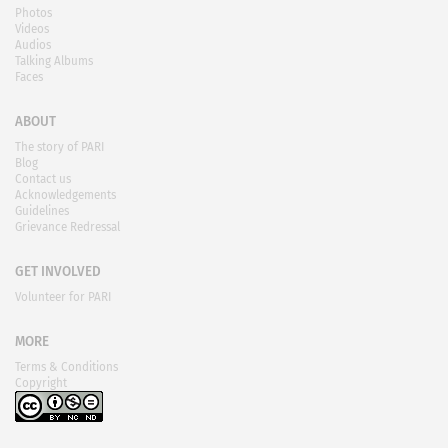
Photos
Videos
Audios
Talking Albums
Faces
ABOUT
The story of PARI
Blog
Contact us
Acknowledgements
Guidelines
Grievance Redressal
GET INVOLVED
Volunteer for PARI
MORE
Terms & Conditions
Copyright