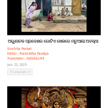
ଅରୁଣାଚଳ ପ୍ରଦେଶର ଗୋଟିଏ ଖେଳରେ ମତୁଆଲା ଅବସ୍ଥା
Sinchita Parbat
Editor :
Pratishtha Pandya
Translator :
OdishaLIVE
Jan. 23, 2025
15 Languages