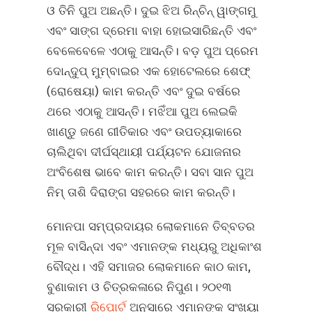
ଓ ତିନି ପୁଅ ଅଛନ୍ତି। ଦୁଇ ଝିଅ ରିନ୍‌ଚିନ୍‌ ୱାଙ୍ଗମୁ
ଏବଂ ସାଙ୍ଗ ଦ୍ରେମା ବାହା ହୋଇସାରିଛନ୍ତି ଏବଂ
ବେଳେବେଳେ ଏଠାକୁ ଆସନ୍ତି। ବଡ଼ ପୁଅ ପ୍ରେମ
ଦୋନ୍ଦୁପ୍‌ ମୁମ୍ବାଇର ଏକ ହୋଟେଲରେ ଶେଫ୍‌
(ରୋଷେୟା) କାମ କରନ୍ତି ଏବଂ ଦୁଇ ବର୍ଷରେ
ଥରେ ଏଠାକୁ ଆସନ୍ତି। ମଝିଁଆ ପୁଅ ଲେଇକି
ଖାଣ୍ଡୁ ଜଣେ ଗୀତିକାର ଏବଂ ଉପତ୍ୟାକାରେ
ଚାଲିଥିବା ଦୀର୍ଘସ୍ଥାୟୀ ପର୍ଯ୍ୟଟନ ଯୋଜନାର
ଅଂବିଶେଷ ଭାବେ କାମ କରନ୍ତି। ସବା ସାନ ପୁଅ
ନିମ୍‌ ତାଶି ଦିରାଙ୍ଗ ସହରରେ କାମ କରନ୍ତି।
ମୋନପା ସମ୍ପ୍ରଦାୟର ଲୋକମାନେ ତିବ୍ବତର
ମୂଳ ବାସିନ୍ଦା ଏବଂ ଏମାନଙ୍କ ମଧ୍ୟରୁ ଅଧିକାଂଶ
ବୌଦ୍ଧ। ଏହି ସମାଜର ଲୋକମାନେ କାଠ କାମ,
ବୁଣାକାମ ଓ ଚିତ୍ରକଳାରେ ନିପୁଣ। ୨୦୧୩
ସରକାରୀ
ରିପୋର୍ଟ
ଅନୁସାରେ ଏମାନଙ୍କ ସଂଖ୍ୟା