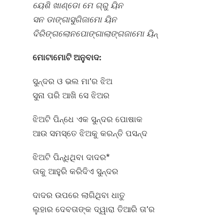
ୟେଶି
ଖାଣ୍ଡୋ
ମେ
ଗ୍ରୁ
ୟିନ
ସନ
ଡାଙ୍ଗାସୁଗିଜାମୋ
ୟିନ
ଦିରିଙ୍ଗଲୋନପୋଙ୍ଗାଲାଙ୍ଗଜାମୋ
ୟିନ୍
ମୋଟାମୋଟି
ଅନୁବାଦ:
ସୁନ୍ଦର ଓ ଭଲ ମା’ର ଝିଅ
ସୁନା ପରି ଆଖି ସେ ଝିଅର
ଝିଅଟି ପିନ୍ଧେ ଏକ ସୁନ୍ଦର ପୋଷାକ
ଆଉ ସମସ୍ତେ ଝିଅକୁ କରନ୍ତି ପସନ୍ଦ
ଝିଅଟି ପିନ୍ଧିଥିବା ଦାଦର*
ତାକୁ ଆହୁରି କରିଦିଏ ସୁନ୍ଦର
ଦାଦର ଉପରେ ଲାଗିଥିବା ଧାତୁ
ଲୁହାର ଦେବତାଙ୍କ ଦ୍ୱାରା ତିଆରି ତା’ର