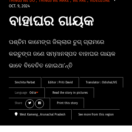
THINGS WE DO
,
THINGS WE MAKE
,
WE ARE
,
VIDEOZONE
•
OCT. 9, 2024
ବାହାଘର ଗାୟକ
ପଶ୍ଚିମ କାମେଙ୍ଗ ଜିଲ୍ଲାର ଚୁଗ୍‌ ଗ୍ରାମରେ
କରଚୁଙ୍ଗ ଜଣେ ସମ୍ମାନସ୍ପଦ ବାହାଘର ଗାୟକ
ଭାବେ ବିବେଚିତ ହୋଇଥା’ନ୍ତି
Sinchita Parbat
Editor :
Priti David
Translator :
OdishaLIVE
Language
Odia
Read the story in pictures
Share
Print this story
West Kameng
, Arunachal Pradesh
See more from this region