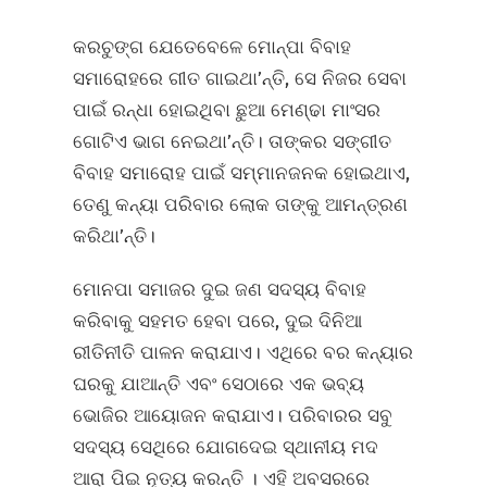
କରଚୁଙ୍ଗ ଯେତେବେଳେ ମୋନ୍‌ପା ବିବାହ
ସମାରୋହରେ ଗୀତ ଗାଇଥା’ନ୍ତି, ସେ ନିଜର ସେବା
ପାଇଁ ରନ୍ଧା ହୋଇଥିବା ଛୁଆ ମେଣ୍ଢା ମାଂସର
ଗୋଟିଏ ଭାଗ ନେଇଥା’ନ୍ତି। ତାଙ୍କର ସଙ୍ଗୀତ
ବିବାହ ସମାରୋହ ପାଇଁ ସମ୍ମାନଜନକ ହୋଇଥାଏ,
ତେଣୁ କନ୍ୟା ପରିବାର ଲୋକ ତାଙ୍କୁ ଆମନ୍ତ୍ରଣ
କରିଥା’ନ୍ତି।
ମୋନପା ସମାଜର ଦୁଇ ଜଣ ସଦସ୍ୟ ବିବାହ
କରିବାକୁ ସହମତ ହେବା ପରେ, ଦୁଇ ଦିନିଆ
ରୀତିନୀତି ପାଳନ କରାଯାଏ। ଏଥିରେ ବର କନ୍ୟାର
ଘରକୁ ଯାଆନ୍ତି ଏବଂ ସେଠାରେ ଏକ ଭବ୍ୟ
ଭୋଜିର ଆୟୋଜନ କରାଯାଏ। ପରିବାରର ସବୁ
ସଦସ୍ୟ ସେଥିରେ ଯୋଗଦେଇ ସ୍ଥାନୀୟ ମଦ
ଆରା ପିଇ ନୃତ୍ୟ କରନ୍ତି । ଏହି ଅବସରରେ