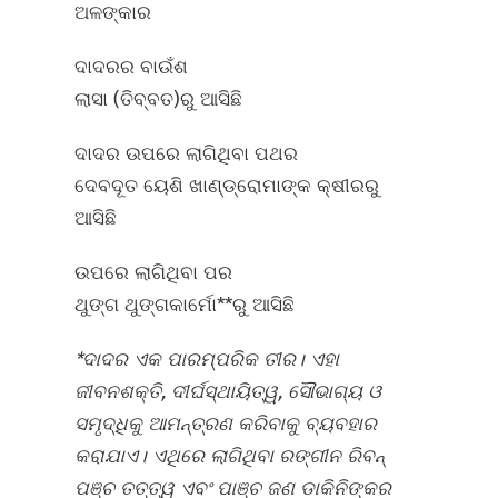
ଅଳଙ୍କାର
ଦାଦରର ବାଉଁଶ
ଲାସା (ତିବ୍ବତ)ରୁ ଆସିଛି
ଦାଦର ଉପରେ ଲାଗିଥିବା ପଥର
ଦେବଦୂତ ୟେଶି ଖାଣ୍ଡ୍ରୋମାଙ୍କ କ୍ଷୀରରୁ
ଆସିଛି
ଉପରେ ଲାଗିଥିବା ପର
ଥୁଙ୍ଗ ଥୁଙ୍ଗକାର୍ମୋ**ରୁ ଆସିଛି
*ଦାଦର ଏକ ପାରମ୍ପରିକ ତୀର। ଏହା
ଜୀବନଶକ୍ତି, ଦୀର୍ଘସ୍ଥାୟିତ୍ୱ, ସୌଭାଗ୍ୟ ଓ
ସମୃଦ୍ଧିକୁ ଆମନ୍ତ୍ରଣ କରିବାକୁ ବ୍ୟବହାର
କରାଯାଏ। ଏଥିରେ ଲାଗିଥିବା ରଙ୍ଗୀନ ରିବନ୍
ପଞ୍ଚ ତତ୍ତ୍ୱ ଏବଂ ପାଞ୍ଚ ଜଣ ଡାକିନିଙ୍କର