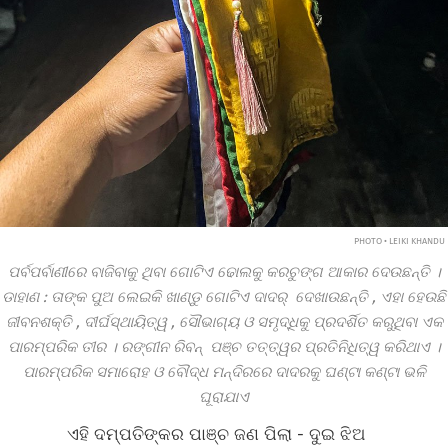
PHOTO • LEIKI KHANDU
ପର୍ବପର୍ବାଣୀରେ
ବାଜିବାକୁ
ଥିବା
ଗୋଟିଏ
ଢୋଲକୁ
କରଚୁଙ୍ଗ
ଆକାର
ଦେଉଛନ୍ତି
।
ଡାହାଣ
:
ତାଙ୍କ
ପୁଅ
ଲେଇକି
ଖାଣ୍ଡୁ
ଗୋଟିଏ
ଦାଦର୍
‌
ଦେଖାଉଛନ୍ତି
,
ଏହା
ହେଉଛି
ଜୀବନଶକ୍ତି
,
ଦୀର୍ଘସ୍ଥାୟିତ୍ୱ
,
ସୌଭାଗ୍ୟ
ଓ
ସମୃଦ୍ଧିକୁ
ପ୍ରଦର୍ଶିତ
କରୁଥିବା
ଏକ
ପାରମ୍ପରିକ
ତୀର
।
ରଙ୍ଗୀନ
ରିବନ୍
‌
ପଞ୍ଚ
ତତ୍ତ୍ୱର
ପ୍ରତିନିଧିତ୍ୱ
କରିଥାଏ
।
ପାରମ୍ପରିକ
ସମାରୋହ
ଓ
ବୌଦ୍ଧ
ମନ୍ଦିରରେ
ଦାଦରକୁ
ଘଣ୍ଟା
କଣ୍ଟା
ଭଳି
ଘୂରାଯାଏ
ଏହି ଦମ୍ପତିଙ୍କର ପାଞ୍ଚ ଜଣ ପିଲା - ଦୁଇ ଝିଅ