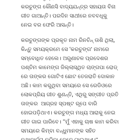
କରଚୁଙ୍ଗ କୌଣସି ବାଦ୍ୟଯନ୍ତ୍ର ସହାୟତା ବିନା
ଗୀତ ଗାଆନ୍ତି। ପରଦିନ ସାଥୀରେ ନବବଧୂକୁ
ନେଇ ବର ଫେରି ଆସନ୍ତି।
କରଚୁଙ୍ଗଙ୍କ ପ୍ରକୃତ ନାମ ରିନଚିନ୍‌ ତାଶି ଥିଲା,
କିନ୍ତୁ ସମୟକ୍ରମେ ସେ ‘କରଚୁଙ୍ଗ’ ନାମରେ
ସମ୍ବୋଧିତ ହେଲେ। ଅରୁଣାଚଳ ପ୍ରଦେଶର
ପଶ୍ଚିମ କାମେଙ୍ଗ ଜିଲ୍ଲାସ୍ଥିତ ଚାଙ୍ଗପା ରୋଡ୍‌
ରେ ତାଙ୍କର ଗୋଟିଏ ଛୋଟ ତେଜରାତି ଦୋକାନ
ଅଛି। କାମ କରୁଥିବା ସମୟରେ ସେ ରେଡିଓରେ
ଲୋକପ୍ରିୟ ଗୀତ ଶୁଣନ୍ତି, ଏଥିରୁ ସଙ୍ଗୀତ ପ୍ରତି
ତାଙ୍କର ଆଗ୍ରହ ସ୍ପଷ୍ଟ ରୂପେ ବାରି
ହୋଇପଡ଼ିଥାଏ। କରଚୁଙ୍ଗ ମଧ୍ୟ ଆରାକୁ ନେଇ
ଗୀତ ଗାଇ ପାରିବେ। ‘‘ମୁଁ ଏହାକୁ ଚାଷ କାମ କରିବା
ସମୟରେ କିମ୍ବା ବନ୍ଧୁମାନଙ୍କ ସହିତ
କଥାବାର୍ତ୍ତା କରିବା ବେଳେ ଗାଇଥାଏ।’’