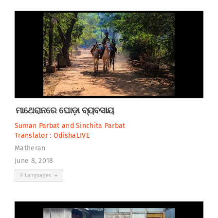
ମାଥେରାନରେ ଘୋଡ଼ା ବ୍ୟବସାୟ
Suman Parbat
and
Sinchita Parbat
Translator :
OdishaLIVE
Matheran
June 8, 2018
9 Languages