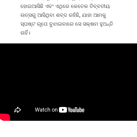
ହୋଇଆସିଛି ଏବଂ ଏଥିରେ କେତେକ ତିବ୍ବତୀୟ
ଉତ୍ସରୁ ଆସିଥିବା ଶବ୍ଦ ରହିଛି, ଯାହା ଆମକୁ
ସ୍ପଷ୍ଟ ରୂପେ ବୁଝାଇବାରେ ସେ ସକ୍ଷମ ହୁଅନ୍ତି
ନାହିଁ।