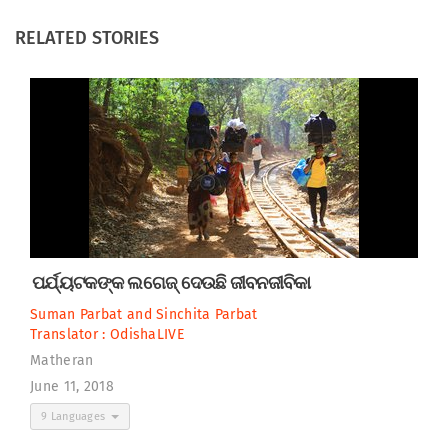
RELATED STORIES
ପର୍ଯ୍ୟଟକଙ୍କ ଲଗେଜ୍ ଦେଉଛି ଜୀବନଜୀବିକା
Suman Parbat
and
Sinchita Parbat
Translator :
OdishaLIVE
Matheran
June 11, 2018
9 Languages