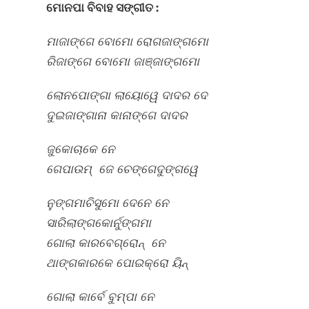
ମୋନପା
ବିବାହ
ସଙ୍ଗୀତ
:
ମାଜାଙ୍ଗେ
ବୋମୋ
ରୋଗଜାଙ୍ଗମୋ
ରିଜାଙ୍ଗେ
ବୋମୋ
ଜାଞ୍ଜାଙ୍ଗମୋ
ଲୋନପୋଙ୍ଗା
ଲାୟୋୱେ
ଦାଦର
ଦେ
ଦୁଇଜାଙ୍ଗାନା
କାନାଙ୍ଗେ
ଦାଦର
ଜୁକୋଚାକେ
ନେ
ଗେପାଉମ୍
‌
ଜେ
ଚେଙ୍ଗେଦୁଙ୍ଗୱେ
ନୁଙ୍ଗମାଚିସୁମୋ
ଦେନେ
ନେ
ସାରିଲାଙ୍ଗକୋର୍ନୁଙ୍ଗମା
ଗୋଲା
କାରବେଗ୍ରୋନ୍
‌
ନେ
ଥାଙ୍ଗକାରକେ
ପୋଇକ୍ରୋ
ୟିନ୍
ଗୋଲା
କାର୍ବେ
ବୁମ୍ପା
ନେ