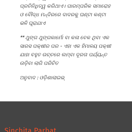
ପ୍ରତିନିଧିତ୍ୱ କରିଥାଏ। ପାରମ୍ପରିକ ସମାରୋହ
ଓ ବୌଦ୍ଧ ମନ୍ଦିରରେ ଦାଦରକୁ ଘଣ୍ଟା କଣ୍ଟା
ଭଳି ଘୂରାଯାଏ
**
ଥୁଙ୍ଗ
ଥୁଙ୍ଗକାର୍ମୋ
ବା
କଳା
ବେକ
ଥିବା
ଏକ
ସାରସ
ପକ୍ଷୀର
ପର
-
ଏହା
ଏକ
ହିମାଳୟ
ପକ୍ଷୀ
ଯାହା
ବହୁତ
ଉଚ୍ଚରେ
ଲମ୍ବା
ଦୂରତା
ପର୍ଯ୍ୟନ୍ତ
ଉଡ଼ିବା
ଲାଗି
ପରିଚିତ
ଅନୁବାଦ
: ଓଡ଼ିଶାଲାଇଭ୍‍
Sinchita Parbat