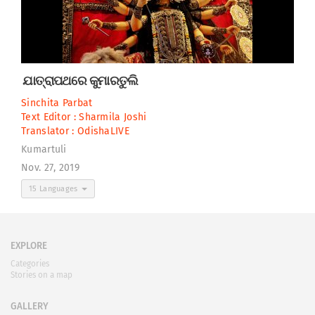
ଯାତ୍ରାପଥରେ କୁମାରତୁଲି
Sinchita Parbat
Text Editor :
Sharmila Joshi
Translator :
OdishaLIVE
Kumartuli
Nov. 27, 2019
15 Languages
EXPLORE
Categories
Stories on a map
GALLERY