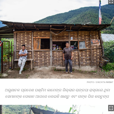
PHOTO • SINCHITA PARBAT
ଅରୁଣାଚଳ ପ୍ରଦେଶ ପଶ୍ଚିମ କାମେଙ୍ଗ ଜିଲ୍ଲାର ଚାଙ୍ଗପା ରାସ୍ତାରେ ଥିବା
ସେମାନଙ୍କ ଦୋକାନ
ଆଗରେ
ଲେଇକି ଖାଣ୍ଡୁ ଏବଂ ତାଙ୍କ ପିତା କରଚୁଙ୍ଗ