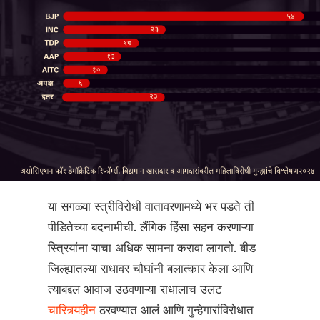
या सगळ्या स्त्रीविरोधी वातावरणामध्ये भर पडते ती
पीडितेच्या बदनामीची. लैंगिक हिंसा सहन करणाऱ्या
स्त्रियांना याचा अधिक सामना करावा लागतो. बीड
जिल्ह्यातल्या राधावर चौघांनी बलात्कार केला आणि
त्याबद्दल आवाज उठवणाऱ्या राधालाच उलट
चारित्र्यहीन
ठरवण्यात आलं आणि गुन्हेगारांविरोधात