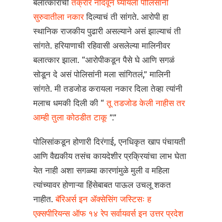
बलात्काराची
तक्रार नोंदवून घ्यायला पोलिसांनी
सुरुवातीला नकार
दिल्याचं ती सांगते. आरोपी हा
स्थानिक राजकीय पुढारी असल्याने असं झाल्याचं ती
सांगते. हरियाणाची रहिवासी असलेल्या मालिनीवर
बलात्कार झाला. “आरोपीकडून पैसे घे आणि सगळं
सोडून दे असं पोलिसांनी मला सांगितलं,” मालिनी
सांगते. मी तडजोड करायला नकार दिला तेव्हा त्यांनी
मलाच धमकी दिली की “
तू तडजोड केली नाहीस तर
आम्ही तुला कोठडीत टाकू
”.”
पोलिसांकडून होणारी दिरंगाई, एनधिकृत खाप पंचायती
आणि वैद्यकीय तसंच कायदेशीर प्रक्रियांचा लाभ घेता
येत नाही अशा सगळ्या कारणांमुळे मुली व महिला
त्यांच्यावर होणाऱ्या हिंसेबाबत पाऊल उचलू शकत
नाहीत.
बॅरिअर्स इन ॲक्सेसिंग जस्टिसः ह
एक्सपीरियन्स ऑफ १४ रेप सर्वायवर्स इन उत्तर प्रदेश