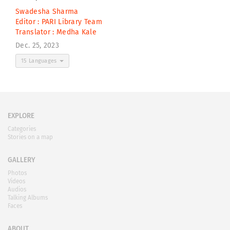
Swadesha Sharma
Editor :
PARI Library Team
Translator :
Medha Kale
Dec. 25, 2023
15 Languages
EXPLORE
Categories
Stories on a map
GALLERY
Photos
Videos
Audios
Talking Albums
Faces
ABOUT