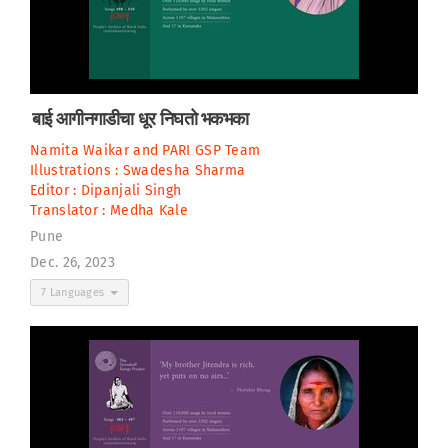
बाई आगीनगाडीचा धूर निघतो भकभका
Namita Waikar
and
PARI GSP Team
Illustrations :
Swadesha Sharma
Editor :
Dipanjali Singh
Translator :
Medha Kale
Pune
Dec. 26, 2023
7 Languages