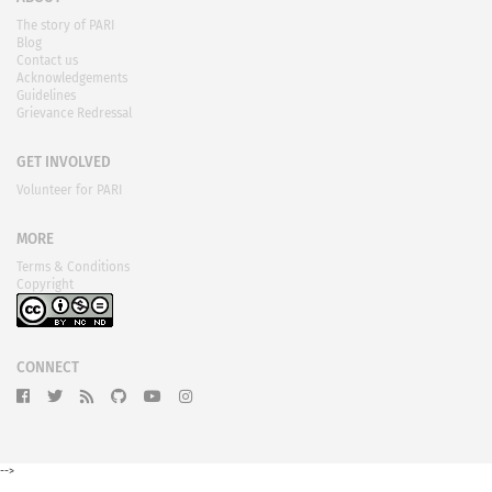
The story of PARI
Blog
Contact us
Acknowledgements
Guidelines
Grievance Redressal
GET INVOLVED
Volunteer for PARI
MORE
Terms & Conditions
Copyright
CONNECT
-->