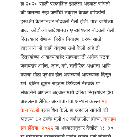
हा २०२० साली प्रकाशित झालेला अहवाल सांगतो
की यातल्या सहा जणींची तक्रार केवळ वरिष्ठांनी
हस्तक्षेप केल्यानंतर नोंदवली गेली होती. पाच जणींच्या
बाबत कोर्टाच्या आदेशानंतर एफआयआर नोंदवली गेली.
स्त्रियांवर होणाऱ्या हिंसेचं निवारण करण्यासाठी
शासनाने जी काही यंत्रणा उभी केली आहे ती
स्त्रियांच्या आवाक्याबाहेर राहण्यासाठी अनेक घटक
जबाबदार आहेत. जात, वर्ग, शारीरिक अक्षमता आणि
वयाचा मोठा प्रभाव होत असल्याचं आपल्याला दिसून
येतं. दलित ह्यूमन राइट्स डिफेंडर्स नेटवर्क या
संघटनेने आपल्या अहवालामध्ये दलित स्त्रियांवर होत
असलेल्या लैंगिक अत्याचारांचा अभ्यास करून
५०
केस स्टडी
प्रकाशित केले. हा अहवाल सांगतो की
यातल्या ६२ टक्के मुली १८ वर्षाखालील होत्या.
क्राइम
इन इंडियाः २०२२
या अहवालानुसार देखील १८-३०
या वयोगटात बलात्काराचे सर्वात जास्त गुन्हे नोंदवले