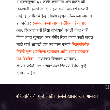
अभ्यासानुसार ६० टक्के तरुणांना असं वाटतं की
छेडखानी म्हणजे अगदी सहज केली जाणारी मस्करी
आहे. इंग्रजीमध्ये ईव्ह टीझिंग म्हणून ओळखला जाणारा
हा खरं तर
रस्त्यात केला जाणारा लैंगिक हिंसाचार
आहे. स्त्रियांवरची हिंसा गांभीर्याने घेतली जात नाही
किंवा त्यात कुणाला फार गंभीर किंवा वावगं काही वाटत
नाही याचं आणखी एक उदाहरण म्हणजे
स्त्रियांवरील
हिंसेचे गुन्हे असलेल्या खासदार आणि आमदारांबद्दलचं
एक विश्लेषण
. सध्याच्या विद्यमान आमदार/
खासदारांपैकी १५१ सदस्यांवर स्त्रियाविरोधी गुन्हे
दाखल आहेत.