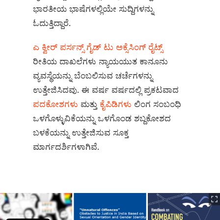
ಭಾರತೀಯ ಭಾಷೆಗಳಲ್ಲಿಯೇ ಸುದ್ದಿಗಳನ್ನು
ಓದುತ್ತಿದ್ದಾರೆ.
ಎ ಕ್ವೀರ್‌ ಪರ್ಸನ್ಸ್‌ ಗೈಡ್‌ ಟು ಅಕ್ಸೆಸಿಂಗ್‌ ರೈಟ್ಸ್‌
ರೀತಿಯ ದಾಖಲೆಗಳು ನ್ಯಾಯಯುತ ಕಾನೂನು
ವ್ಯವಸ್ಥೆಯನ್ನು ಬೆಂಬಲಿಸುವ ಚರ್ಚೆಗಳನ್ನು
ಉತ್ತೇಜಿಸಿದವು. ಈ ವರ್ಷ ವರ್ಷದಲ್ಲಿ ಪ್ರಕಟವಾದ
ಪದಕೋಶಗಳು
ಮತ್ತು
ಕೈಪಿಡಿಗಳು
ಲಿಂಗ ಸಂಬಂಧಿ
ಒಳಗೊಳ್ಳುವಿಕೆಯನ್ನು ಒಳಗೊಂಡ ಶಬ್ದಕೋಶದ
ಬಳಕೆಯನ್ನು ಉತ್ತೇಜಿಸುವ ಸೂಕ್ತ
ಮಾರ್ಗದರ್ಶಿಗಳಾಗಿವೆ.