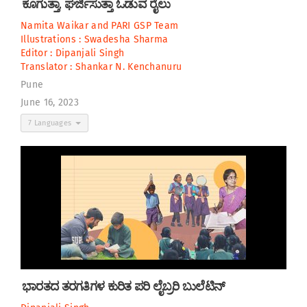
ಕೂಗುತ್ತಾ, ಘರ್ಜಿಸುತ್ತಾ ಓಡುವ ರೈಲು
Namita Waikar
and
PARI GSP Team
Illustrations :
Swadesha Sharma
Editor :
Dipanjali Singh
Translator :
Shankar N. Kenchanuru
Pune
June 16, 2023
7 Languages
ಭಾರತದ ತರಗತಿಗಳ ಕುರಿತ ಪರಿ ಲೈಬ್ರರಿ ಬುಲೆಟಿನ್‌