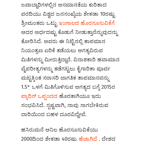
ಜವಾಬ್ದಾರಿಗಳಲ್ಲಿನ ಅಸಮಾನತೆಯ ಕುರಿತಾದ
ವರದಿಯು ವಿಶ್ವದ ಜನಸಂಖ್ಯೆಯ ಶೇಕಡಾ 10ರಷ್ಟು
ಶ್ರೀಮಂತರು ಒಟ್ಟು
ಇಂಗಾಲದ ಹೊರಸೂಸುವಿಕೆಗೆ
ಅದರ ಅರ್ಧದಷ್ಟು ಕೊಡುಗೆ ನೀಡುತ್ತಾರೆನ್ನುವುದನ್ನು
ತೋರಿಸಿದೆ. ಅವರು ಈ ನಿಟ್ಟಿನಲ್ಲಿ ತಾಪಮಾನ
ನಿಯಂತ್ರಣ ಏರಿಕೆ ತಡೆಯಲು ಅಗತ್ಯವಿರುವ
ಮಿತಿಗಳನ್ನು ಮೀರುತ್ತಿದ್ದಾರೆ. ವಿನಾಶಕಾರಿ ಹವಾಮಾನ
ವೈಪರೀತ್ಯಗಳನ್ನು ತಡೆಗಟ್ಟಲು ಕೈಗಾರಿಕಾ ಪೂರ್ವ
ಮಟ್ಟಕ್ಕಿಂತ ಸರಾಸರಿ ಜಾಗತಿಕ ತಾಪಮಾನವನ್ನು
1.5° ಒಳಗೆ ಮಿತಿಗೊಳಿಸುವ ಅಗತ್ಯದ ಬಗ್ಗೆ 2015ರ
ಪ್ಯಾರಿಸ್ ಒಪ್ಪಂದದ
ಹೊರತಾಗಿಯೂ ಇದು
ಸಂಭವಿಸಿದೆ. ಸ್ಪಷ್ಟವಾಗಿ, ನಾವು ಸಾಗಬೇಕಿರುವ
ದಾರಿಯಿಂದ ಬಹಳ ದೂರವಿದ್ದೇವೆ.
ಹಸಿರುಮನೆ ಅನಿಲ ಹೊರಸೂಸುವಿಕೆಯು
2000ದಿಂದ ಶೇಕಡಾ 40ರಷ್ಟು
ಹೆಚ್ಚಾಗಿದೆ
. ದೇಶದ