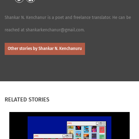
Shankar N. Kenchanur is a poet and freelance translator. He can be
reached at shankarkenchanur@gmail.com.
Other stories by Shankar N. Kenchanuru
RELATED STORIES