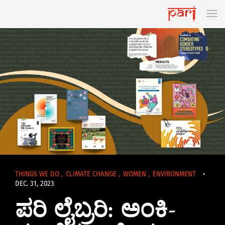
THINGS WE DO
,
CLIMATE CHANGE
,
WOMEN
,
ENVIRONMENT
•
DEC. 31, 2023
ಪರಿ ಲೈಬ್ರರಿ: ಅಂಕಿ-