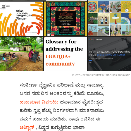
PHOTO • DESIGN COURTESY: SIDDHITA SONAVANE
ಸಂಕೀರ್ಣ ವೈಜ್ಞಾನಿಕ ಪರಿಭಾಷೆ ಮತ್ತು ಸಾಮಾನ್ಯ
ಜನರ ನಡುವಿನ ಅಂತರವನ್ನು ಕಡಿಮೆ ಮಾಡಲು,
ಹವಾಮಾನ ನಿಘಂಟು
ಹವಾಮಾನ ವೈಪರೀತ್ಯದ
ಕುರಿತು ಸ್ವಲ್ಪ ಹೆಚ್ಚು ನಿರರ್ಗಳವಾಗಿ ಮಾತನಾಡಲು
ನಮಗೆ ಸಹಾಯ ಮಾಡಿತು. ನಾವು ರಚಿಸಿದ ಈ
ಅಟ್ಲಾಸ್
, ವಿಶ್ವದ ಕುಗ್ಗುತ್ತಿರುವ ಭಾಷಾ