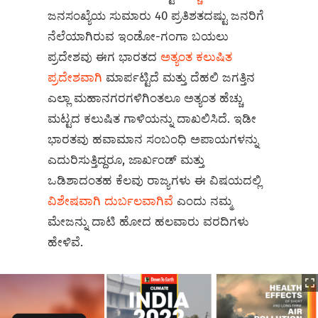
ಜನಸಂಖ್ಯೆಯ ಸುಮಾರು 40 ಪ್ರತಿಶತದಷ್ಟು ಜನರಿಗೆ
ನೆಲೆಯಾಗಿರುವ ಇಂಡೋ-ಗಂಗಾ ಬಯಲು
ಪ್ರದೇಶವು ಈಗ ಭಾರತದ
ಅತ್ಯಂತ ಕಲುಷಿತ
ಪ್ರದೇಶವಾಗಿ
ಮಾರ್ಪಟ್ಟಿದೆ ಮತ್ತು ದೆಹಲಿ ಜಗತ್ತಿನ
ಎಲ್ಲಾ ಮಹಾನಗರಗಳಿಗಿಂತಲೂ ಅತ್ಯಂತ ಹೆಚ್ಚು
ಮಟ್ಟದ ಕಲುಷಿತ ಗಾಳಿಯನ್ನು ದಾಖಲಿಸಿದೆ. ಇಡೀ
ಭಾರತವು ಹವಾಮಾನ ಸಂಬಂಧಿ ಅಪಾಯಗಳನ್ನು
ಎದುರಿಸುತ್ತಿದ್ದರೂ, ಜಾರ್ಖಂಡ್ ಮತ್ತು
ಒಡಿಶಾದಂತಹ ಕೆಲವು ರಾಜ್ಯಗಳು ಈ ವಿಷಯದಲ್ಲಿ
ವಿಶೇಷವಾಗಿ ದುರ್ಬಲವಾಗಿವೆ
ಎಂದು ನಮ್ಮ
ಮೇಜನ್ನು ದಾಟಿ ಹೋದ ಹಲವಾರು ವರದಿಗಳು
ಹೇಳಿವೆ.