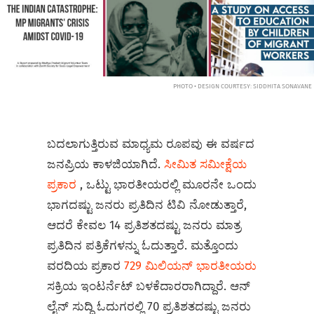
PHOTO • DESIGN COURTESY: SIDDHITA SONAVANE
ಬದಲಾಗುತ್ತಿರುವ ಮಾಧ್ಯಮ ರೂಪವು ಈ ವರ್ಷದ
ಜನಪ್ರಿಯ ಕಾಳಜಿಯಾಗಿದೆ.
ಸೀಮಿತ ಸಮೀಕ್ಷೆಯ
ಪ್ರಕಾರ
, ಒಟ್ಟು ಭಾರತೀಯರಲ್ಲಿ ಮೂರನೇ ಒಂದು
ಭಾಗದಷ್ಟು ಜನರು ಪ್ರತಿದಿನ ಟಿವಿ ನೋಡುತ್ತಾರೆ,
ಆದರೆ ಕೇವಲ 14 ಪ್ರತಿಶತದಷ್ಟು ಜನರು ಮಾತ್ರ
ಪ್ರತಿದಿನ ಪತ್ರಿಕೆಗಳನ್ನು ಓದುತ್ತಾರೆ. ಮತ್ತೊಂದು
ವರದಿಯ ಪ್ರಕಾರ
729 ಮಿಲಿಯನ್ ಭಾರತೀಯರು
ಸಕ್ರಿಯ ಇಂಟರ್ನೆಟ್ ಬಳಕೆದಾರರಾಗಿದ್ದಾರೆ. ಆನ್‌
ಲೈನ್‌ ಸುದ್ದಿ ಓದುಗರಲ್ಲಿ 70 ಪ್ರತಿಶತದಷ್ಟು ಜನರು