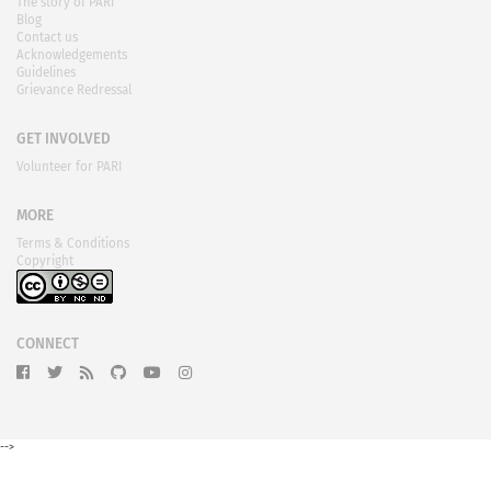
The story of PARI
Blog
Contact us
Acknowledgements
Guidelines
Grievance Redressal
GET INVOLVED
Volunteer for PARI
MORE
Terms & Conditions
Copyright
CONNECT
-->