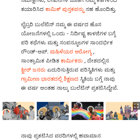
ಸಮೀಕ್ಷೆಗಳು, ಲೇಖನಗಳ ಜೊತೆಗೆ ನಮ್ಮ ಕತೆಗಳಿಂದ
ತಯಾರಿಸಿದ
ಕಾಮಿಕ್‌ ಪುಸ್ತಕವನ್ನು
ಸಹ ಹೊಂದಿತ್ತು.
ಲೈಬ್ರರಿ ಬುಲೆಟಿನ್ ನಮ್ಮ ಈ ವರ್ಷದ ಹೊಸ
ಯೋಜನೆಗಳಲ್ಲಿ ಒಂದು - ನಿರ್ದಿಷ್ಟ ಕಾಳಜಿಗಳ ಬಗ್ಗೆ
ಪರಿ ಕಥೆಗಳು ಮತ್ತು ಸಂಪನ್ಮೂಲಗಳ ಸಾಂದರ್ಭಿಕ
ರೌಂಡ್-ಅಪ್.
ಮಹಿಳೆಯರ ಆರೋಗ್ಯ
,
ಸಾಂಕ್ರಾಮಿಕ ಪೀಡಿತ
ಕಾರ್ಮಿಕರು
, ದೇಶದಲ್ಲಿನ
ಕ್ವೀರ್ ಜನರು
ಎದುರಿಸುತ್ತಿರುವ ಪರಿಸ್ಥಿತಿಗಳು ಮತ್ತು
ಗ್ರಾಮೀಣ ಭಾರತದಲ್ಲಿ ಶಿಕ್ಷಣದ
ಸ್ಥಿತಿಯ ಬಗ್ಗೆ ನಾವು
ಈ ವರ್ಷ ಅಂತಹ ನಾಲ್ಕು ಬುಲೆಟಿನ್ ಪ್ರಕಟಿಸಿದ್ದೇವೆ.
ನಾವು ಪ್ರಕಟಿಸಿದ ವರದಿಗಳಲ್ಲಿ ಹವಾಮಾನ