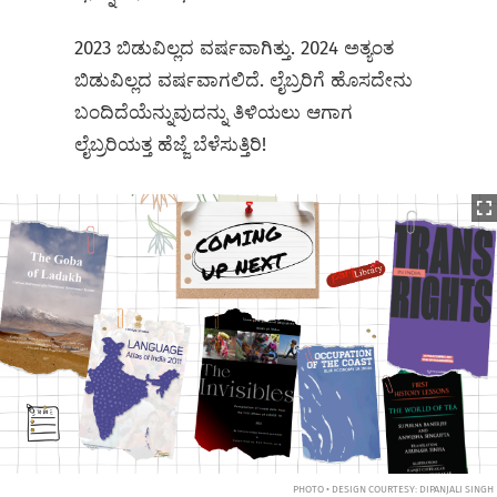
2023 ಬಿಡುವಿಲ್ಲದ ವರ್ಷವಾಗಿತ್ತು. 2024 ಅತ್ಯಂತ
ಬಿಡುವಿಲ್ಲದ ವರ್ಷವಾಗಲಿದೆ. ಲೈಬ್ರರಿಗೆ ಹೊಸದೇನು
ಬಂದಿದೆಯೆನ್ನುವುದನ್ನು ತಿಳಿಯಲು ಆಗಾಗ
ಲೈಬ್ರರಿಯತ್ತ ಹೆಜ್ಜೆ ಬೆಳೆಸುತ್ತಿರಿ!
PHOTO • DESIGN COURTESY: DIPANJALI SINGH