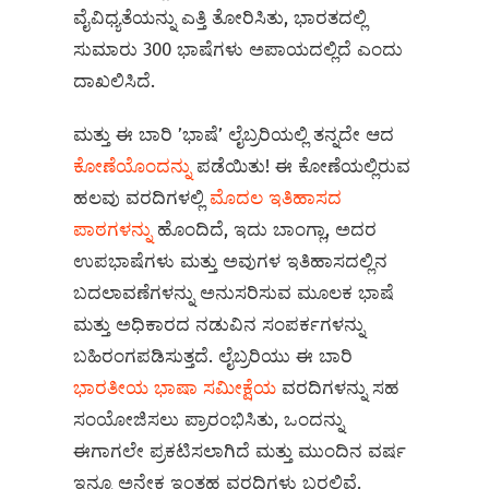
ವೈವಿಧ್ಯತೆಯನ್ನು ಎತ್ತಿ ತೋರಿಸಿತು, ಭಾರತದಲ್ಲಿ
ಸುಮಾರು 300 ಭಾಷೆಗಳು ಅಪಾಯದಲ್ಲಿದೆ ಎಂದು
ದಾಖಲಿಸಿದೆ.
ಮತ್ತು ಈ ಬಾರಿ ʼಭಾಷೆʼ ಲೈಬ್ರರಿಯಲ್ಲಿ ತನ್ನದೇ ಆದ
ಕೋಣೆಯೊಂದನ್ನು
ಪಡೆಯಿತು! ಈ ಕೋಣೆಯಲ್ಲಿರುವ
ಹಲವು ವರದಿಗಳಲ್ಲಿ
ಮೊದಲ ಇತಿಹಾಸದ
ಪಾಠಗಳನ್ನು
ಹೊಂದಿದೆ, ಇದು ಬಾಂಗ್ಲಾ, ಅದರ
ಉಪಭಾಷೆಗಳು ಮತ್ತು ಅವುಗಳ ಇತಿಹಾಸದಲ್ಲಿನ
ಬದಲಾವಣೆಗಳನ್ನು ಅನುಸರಿಸುವ ಮೂಲಕ ಭಾಷೆ
ಮತ್ತು ಅಧಿಕಾರದ ನಡುವಿನ ಸಂಪರ್ಕಗಳನ್ನು
ಬಹಿರಂಗಪಡಿಸುತ್ತದೆ. ಲೈಬ್ರರಿಯು ಈ ಬಾರಿ
ಭಾರತೀಯ ಭಾಷಾ ಸಮೀಕ್ಷೆಯ
ವರದಿಗಳನ್ನು ಸಹ
ಸಂಯೋಜಿಸಲು ಪ್ರಾರಂಭಿಸಿತು, ಒಂದನ್ನು
ಈಗಾಗಲೇ ಪ್ರಕಟಿಸಲಾಗಿದೆ ಮತ್ತು ಮುಂದಿನ ವರ್ಷ
ಇನ್ನೂ ಅನೇಕ ಇಂತಹ ವರದಿಗಳು ಬರಲಿವೆ.