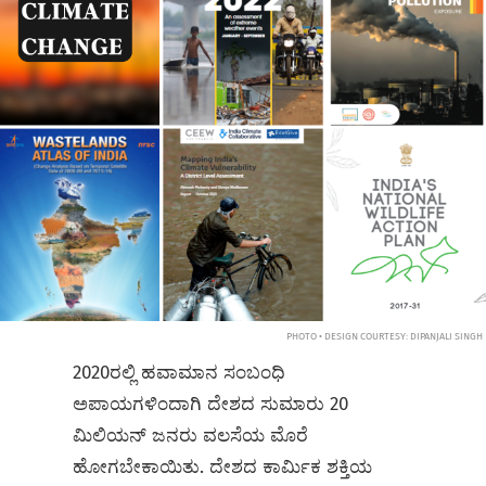
PHOTO • DESIGN COURTESY: DIPANJALI SINGH
2020ರಲ್ಲಿ ಹವಾಮಾನ ಸಂಬಂಧಿ
ಅಪಾಯಗಳಿಂದಾಗಿ ದೇಶದ ಸುಮಾರು 20
ಮಿಲಿಯನ್ ಜನರು ವಲಸೆಯ ಮೊರೆ
ಹೋಗಬೇಕಾಯಿತು. ದೇಶದ ಕಾರ್ಮಿಕ ಶಕ್ತಿಯ