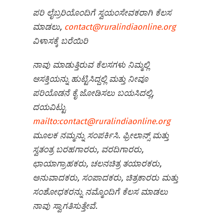
ಪರಿ ಲೈಬ್ರರಿಯೊಂದಿಗೆ ಸ್ವಯಂಸೇವಕರಾಗಿ ಕೆಲಸ
ಮಾಡಲು,
contact@ruralindiaonline.org
ವಿಳಾಸಕ್ಕೆ ಬರೆಯಿರಿ
ನಾವು ಮಾಡುತ್ತಿರುವ ಕೆಲಸಗಳು ನಿಮ್ಮಲ್ಲಿ
ಆಸಕ್ತಿಯನ್ನು ಹುಟ್ಟಿಸಿದ್ದಲ್ಲಿ ಮತ್ತು ನೀವೂ
ಪರಿಯೊಡನೆ ಕೈ ಜೋಡಿಸಲು ಬಯಸಿದಲ್ಲಿ,
ದಯವಿಟ್ಟು
mailto:contact@ruralindiaonline.org
ಮೂಲಕ ನಮ್ಮನ್ನು ಸಂಪರ್ಕಿಸಿ. ಫ್ರೀಲಾನ್ಸ್ ಮತ್ತು
ಸ್ವತಂತ್ರ ಬರಹಗಾರರು, ವರದಿಗಾರರು,
ಛಾಯಾಗ್ರಾಹಕರು, ಚಲನಚಿತ್ರ ತಯಾರಕರು,
ಅನುವಾದಕರು, ಸಂಪಾದಕರು, ಚಿತ್ರಕಾರರು ಮತ್ತು
ಸಂಶೋಧಕರನ್ನು ನಮ್ಮೊಂದಿಗೆ ಕೆಲಸ ಮಾಡಲು
ನಾವು ಸ್ವಾಗತಿಸುತ್ತೇವೆ.