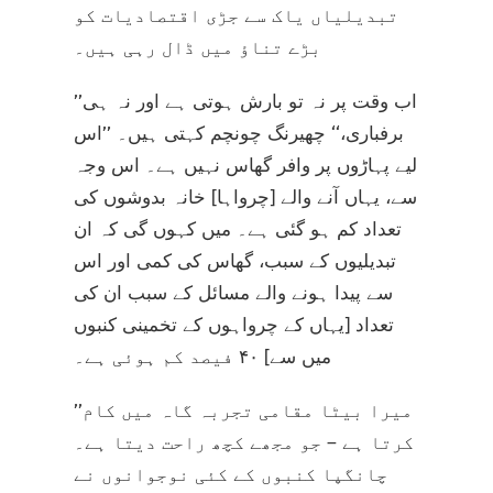
تبدیلیاں یاک سے جڑی اقتصادیات کو
بڑے تناؤ میں ڈال رہی ہیں۔
’’اب وقت پر نہ تو بارش ہوتی ہے اور نہ ہی
برفباری،‘‘ چھیرنگ چونچم کہتی ہیں۔ ’’اس
لیے پہاڑوں پر وافر گھاس نہیں ہے۔ اس وجہ
سے، یہاں آنے والے [چرواہا] خانہ بدوشوں کی
تعداد کم ہو گئی ہے۔ میں کہوں گی کہ ان
تبدیلیوں کے سبب، گھاس کی کمی اور اس
سے پیدا ہونے والے مسائل کے سبب ان کی
تعداد [یہاں کے چرواہوں کے تخمینی کنبوں
میں سے] ۴۰ فیصد کم ہوئی ہے۔
’’میرا بیٹا مقامی تجربہ گاہ میں کام
کرتا ہے – جو مجھے کچھ راحت دیتا ہے۔
چانگپا کنبوں کے کئی نوجوانوں نے