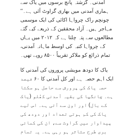
آمدنی۔ گزشتہ پانچ برسوں میں یاک سے
ہماری آمدنی میں بھاری گراوٹ آئی ہے۔‘‘
چونچم راک چرواہا اکائی کی ایک موسمی
مہاجر ہیں۔ آزاد محققین کے ذریعے کیے گئے
مطالعوں سے پتہ چلتا ہے کہ ۲۰۱۲ میں یہاں
کے چرواہا کنبہ کی اوسط ماہانہ آمدنی،
تمام ذرائع کو ملاکر تقریباً ۸۵۰۰ روپے تھی۔
یاک کا دودھ مویشی پروروں کی آمدنی کا
ایک اہم حصہ ہے اور کل آمدنی کا ۶۰ فیصد
حصہ یاک کی پرورش سے حاصل ہو سکتا
ہے۔ چانگپا کی بقیہ آمدنی کھُلو (یاک
کے بال) اور اون سے آتی ہے۔ اس لیے
یاک کی کم ہوتی تعداد اور دودھ کی
پیداوار میں گراوٹ سے، ان کی کمائی
بری طرح متاثر ہو رہی ہے۔ یہ تمام