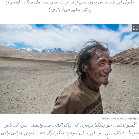
طویل اور شدید سردیوں میں زندہ رہنے میں مدد مل سکے۔ (تصویر:
رِتایَن مکھرجی/
پاری
)
PHOTO • RITAYAN MUKHERJEE
گُمبو تاشی، جو چانگپا برادری کی راک اکائی سے وابستہ ہیں، کے پاس
تقریباً ۸۰ یاک ہیں۔ وہ اور یہاں موجود دیگر لوگ خانہ بدوش چرائی والی