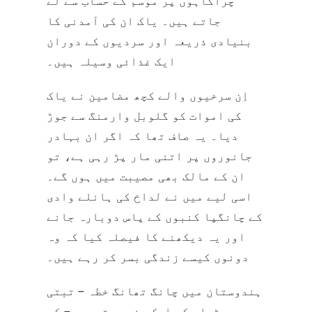
چراگاہوں پر موسم کے حساب سے لے
جاتے ہیں۔ یاک ان کی آمدنی کا
بنیادی ذریعہ اور سردیوں کے دوران
ایک غذائی وسیلہ ہیں۔
اِن سرخیوں والے کچھ مضامین نے یاک
کی اموات کو گلوبل وارمنگ سے جوڑ
دیا۔ یہ صاف تھا کہ اگر ان بہادر
جانوروں پر اتنی مار پڑ رہی ہے، تو
ان کے مالک بھی مصیبت میں ہوں گے۔
اسی لیے میں نے لداخ کی ہانلے وادی
کے چانگپا کنبوں کے پاس دوبارہ جانے
اور یہ دیکھنے کا فیصلہ کیا کہ وہ
دونوں کیسے زندگی بسر کر رہے ہیں۔
ہندوستان میں چانگ تھانگ خطہ – تبتی
پٹھار کی ایک مغربی توسیع – کے