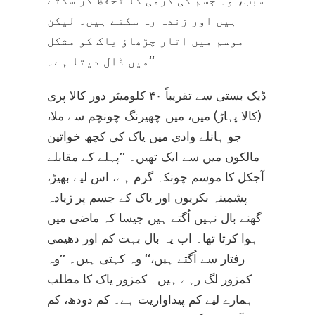
سبب، وہ جسم کی گرمی کا تحفظ کر سکتے
ہیں اور زندہ رہ سکتے ہیں۔ لیکن
موسم میں اتار چڑھاؤ یاک کو مشکل
میں ڈال دیتا ہے۔‘‘
ڈیک بستی سے تقریباً ۴۰ کلومیٹر دور کالا پری
(کالا پہاڑ) میں، میں چھیرنگ چونچم سے ملا،
جو ہانلے وادی میں یاک کی کچھ خواتین
مالکوں میں سے ایک تھیں۔ ’’پہلے کے مقابلے
آجکل کا موسم چونکہ گرم ہے، اس لیے بھیڑ،
پشمینہ بکریوں اور یاک کے جسم پر زیادہ
گھنے بال نہیں اُگتے ہیں جیسا کہ ماضی میں
ہوا کرتا تھا۔ اب یہ بال بہت کم اور دھیمی
رفتار سے اُگتے ہیں،‘‘ وہ کہتی ہیں۔ ’’وہ
کمزور لگ رہے ہیں۔ کمزور یاک کا مطلب
ہمارے لیے کم پیداواریت ہے۔ کم دودھ، کم