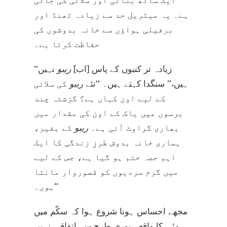
ایک ساتھ بُنائی اور سلائی کی جاتی
ہے۔ یہ میٹریل حد سے زیادہ ٹھنڈ اور
برفیلی ہواؤں سے خانہ بدوشوں کی
حفاظت کرتا ہے۔
’’زیادہ تر کنبوں کے پاس [اب]
ریبو
نہیں
ہیں،‘‘ سنگدا کہتے ہیں۔ ’’نئے
ریبو
کی سلائی
کے لیے اون کہاں ہے؟ گزشتہ چند
برسوں میں یاک کے اون کی مقدار میں
بھاری گراوٹ آئی ہے۔
ریبو
کے بغیر،
ہماری خانہ بدوش طرزِ زندگی کا ایک
اہم حصہ ختم ہو گیا ہے، جس کے لیے
میں گرم سردیوں کو قصوروار مانتا
ہوں۔‘‘
مجھے احساس ہونا شروع ہوا کہ سکّم میں
مئی کا واقعہ پوری طرح سے اتفاقی نہیں