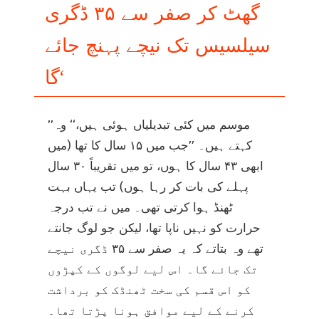
گھٹ کر صفر سے ۳۵ ڈگری
سیلسیس تک نیچے پہنچ جائے
گا‘
’’موسم میں کئی تبدیلیاں ہوئی ہیں،‘‘ وہ
کہتے ہیں۔ ’’جب میں ۱۵ سال کا تھا (میں
ابھی ۴۳ سال کا ہوں، تو میں تقریباً ۳۰ سال
پہلے کی بات کر رہا ہوں) تب یہاں بہت
ٹھنڈ ہوا کرتی تھی۔ میں نے تب درجہ
حرارت کو نہیں ناپا تھا، لیکن جو لوگ جانتے
تھے وہ بتاتے کہ یہ صفر سے ۳۵ ڈگری نیچے
تک جائے گا۔ اس لیے لوگوں کے کپڑوں
کو اس قسم کی سخت ٹھنڈک کو برداشت
کرنے کے لیے موافق ہونا پڑتا تھا۔