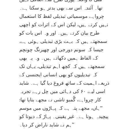
تھا۔ آئندہ اس سے بھی بدتر ہو سکتا ہے۔
چرواہے موسمیاتی تبدیلی لفظ کا استعمال
نہیں کرتے ہیں، لیکن اس کے اثرات کو اچھی
طرح بیان کرتے ہیں۔ اور وہ اس بات کو
سمجھتے ہیں کہ بہت بڑی تبدیلی ہوئی ہے،
جیسا کہ سونم دورجی اور چھیرنگ چونچم
کے الفاظ ہمیں دکھاتے ہیں۔ وہ یہ بھی
سمجھتے ہیں کہ کچھ اہم تبدیلی، یہاں تک
کہ تبدیلیوں کو بھی انسانی ایجنسی کے
ذریعے اہمیت کے ساتھ فروغ دیا گیا ہے۔ شاید
اسی لیے، ۶۰ کی دہائی میں چل رہے تجربہ
کار چرواہے، گُمبو تاشی نے مجھے بتایا تھا:
’’ہاں، مجھے پتہ ہے کہ پہاڑوں میں موسم
پیچیدہ ہوتا ہے۔ غیر یقینی۔ پہاڑ کے دیوتا کو
ہم نے شاید ناراض کر دیا۔‘‘