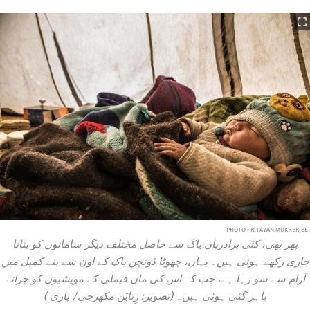
PHOTO • RITAYAN MUKHERJEE
پھر بھی، کئی برادریاں یاک سے حاصل مختلف دیگر سامانوں کو بنانا
جاری رکھے ہوئی ہیں۔ یہاں، چھوٹا ڈونچن یاک کے اون سے بنے کمبل میں
آرام سے سو رہا ہے، جب کہ اس کی ماں فیملی کے مویشیوں کو چرانے
باہر گئی ہوئی ہیں۔ (تصویر: رِتایَن مکھرجی/
پاری
)