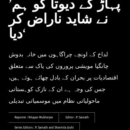
’پہاڑ کے دیوتا کو ہم
نے شاید ناراض کر
دیا‘
لداخ کے اونچے چراگاہوں میں خانہ بدوش
چانگپا مویشی پروروں کی یاک سے متعلق
اقتصادیات پر بحران کے بادل چھائے ہوئے ہیں،
جس کی وجہ ہے ان کے نازک کوہستانی
ماحولیاتی نظام میں موسمیاتی تبدیلی
Reporter :
Ritayan Mukherjee
Editor :
P. Sainath
Series Editors :
P. Sainath
and
Sharmila Joshi