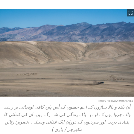
PHOTO • RITAYAN MUKHERJEE
اُن بلند و بالا پہاڑوں کے اہم حصوں کے اُس پار، کافی اونچائی پر رہنے
والے چرواہوں کے لیے یہ یاک زندگی کی شہ رگ ہیں، ان کی کمائی کا
بنیادی ذریعہ اور سردیوں کے دوران ایک غذائی وسیلہ۔ (تصویر: رِتایَن
مکھرجی/
پاری
)