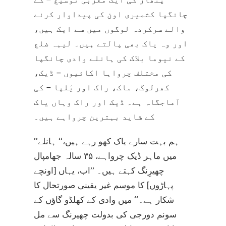
چانگپا کشمیری اون کی پیداوار کرنے
والے سرکردہ لوگوں میں سے ایک ہیں،
اور وہ یاک بھی پالتے ہیں۔ لیہہ ضلع
کے نیوما بلاک کی ہانلے وادی چانگپا
کی مختلف چرواہا اکائیوں – ڈیک،
کھرلوگ، ماک، راک اور یَلپا – کی
آماجگاہ ہے۔ ڈیک اور راک وہاں یاک
کے شاید بہترین چرواہے ہیں۔
’’ہم بہت سارے یاک کھو رہے ہیں،‘‘ ہانلے
میں ماہر ڈیک چرواہے، ۳۵ سالہ جھامپال
چھیرِنگ کہتے ہیں۔ ’’اب، یہاں [اونچے
پہاڑوں] کا موسم غیر یقینی صورتحال کا
شکار ہے۔‘‘ میں وادی کے کھلڈو گاؤں کے
سونم دورجی کی بدولت چھیرنگ سے مل