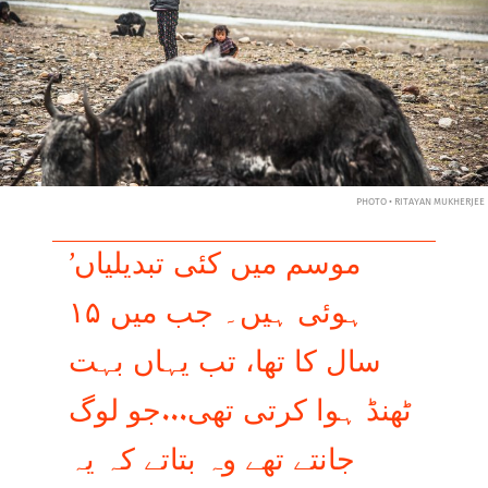
PHOTO • RITAYAN MUKHERJEE
’موسم میں کئی تبدیلیاں
ہوئی ہیں۔ جب میں ۱۵
سال کا تھا، تب یہاں بہت
ٹھنڈ ہوا کرتی تھی...جو لوگ
جانتے تھے وہ بتاتے کہ یہ