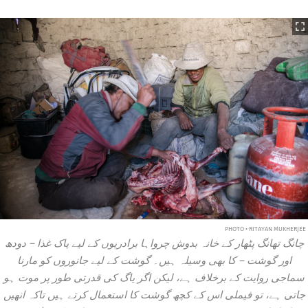
PHOTO • RITAYAN MUKHERJEE
چانگ تھانگ پٹھار کے خانہ بدوش چرواہا برادریوں کے لیے یاک غذا – دودھ
اور گوشت – کا بھی وسیلہ ہیں۔ گوشت کے لیے جانوروں کو مارنا
سماجی روایت کے برخلاف ہے، لیکن اگر یاگ کی قدرتی طور پر موت ہو
جاتی ہے، تو فیملی اس کے کچھ گوشت کا استعمال کرتے ہیں تاکہ انھیں