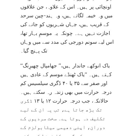
اونچائی پر ہیں۔ اس کے علاوہ، جن علاقوں
میں وہ خیمہ لگاتے ہیں، وہ ہند-چین سرحد
کے قریب ہیں، جہاں شہریوں کو جانے کی
اجازت نہیں ہے۔ چونکہ یہ موسمِ بہار تھا،
اس لیے سونم دورجی کی مدد سے میں وہاں
تک پہنچ گیا۔
’’یاک انوکھے جاندار ہیں،‘‘ جھامپال چھیرِنگ
کہتے ہیں۔ ’’یاک ٹھنڈے موسم کے عادی ہیں
اور صفر سے ۳۵ یا ۴۰ ڈگری سیلسیس کم
درجہ حرارت میں بھی زندہ رہ سکتے ہیں۔
حالانکہ، جب درجہ حرارت ۱۲ یا ۱۳ ڈگری
تک بڑھ جاتا ہے، تب یہ ان کے لیے
تکلیف دہ ہوتا ہے۔ سخت سردیوں کے
دوران، اپنی دھیمی میٹابولزم کے