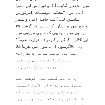
میں محققین ٹُنڈوپ آنگمو اور ایس این مشرا
کہتے ہیں۔ ’’محکمہ موسمیات [ایئرفورس
اسٹیشن، لیہہ) سے حاصل اعداد و شمار
واضح طور پر اشارہ کرتے ہیں کہ گزشتہ ۳۵
برسوں میں سردیوں کے سبھی مہینوں میں
لیہہ کا کم از کم درجہ حرارت تقریباً 1ºC اور
گرمیوں کے مہینوں میں تقریباً 0.5ºC بنا
رہتا ہے۔ نومبر سے مارچ تک واضح
ترسیب کی کیفیت رہتی ہے یعنی
برفباری کم ہوتی ہے۔‘‘
وہ یہ بھی کہتے ہیں: ’’گزشتہ چند
برسوں میں، لداخ اور لاہول اسپیتی
میں عالمی موسمیاتی تبدیلی کے
اثرات تیزی سے دکھائی دے رہے ہیں۔