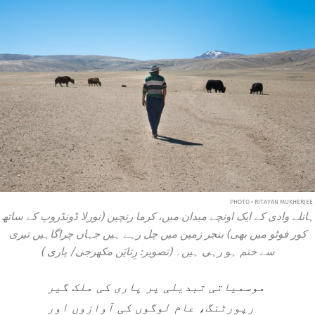
PHOTO • RITAYAN MUKHERJEE
ہانلے وادی کے ایک اونچے میدان میں، کرما رنچین (نورلا ڈونڈروپ کے ساتھ
کور فوٹو میں بھی) بنجر زمین میں چل رہے ہیں جہاں چراگاہیں تیزی
سے ختم ہو رہی ہیں۔ (تصویر: رِتایَن مکھرجی/
پاری
)
موسمیاتی تبدیلی پر پاری کی ملک گیر
رپورٹنگ، عام لوگوں کی آوازوں اور