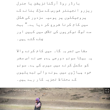
بارڈر روڈ آرگنائزیشن یا جنرل
ریزرو انجینئر فورس کے سڑک بنانے کے
پروجیکٹوں پر یومیہ مزدور کی شکل
میں کام کرنا شروع کر دیا ہے۔‘‘ بہت
سے لوگ نوکریوں کی تلاش میں کہیں اور
چلے گئے ہیں۔
مقامی تجربہ گاہ میں کام کرنے والا
یہ بیٹا سونم دورجی ہے، جس نے اس سفر
کو مکمل کرنے میں میری کی ہے۔ سونم
خود پہاڑوں میں ہونے والی تبدیلیوں
کے محتاط تجزیہ کار رہے ہیں۔