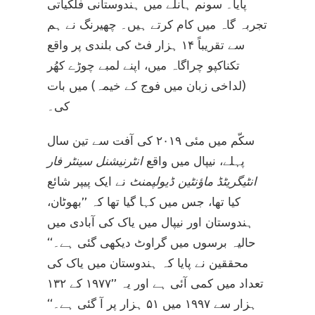
پایا۔ سونم ہانلے میں ہندوستانی فلکیاتی
تجربہ گاہ میں کام کرتے ہیں۔ چھیرنگ نے ہم
سے تقریباً ۱۴ ہزار فٹ کی بلندی پر واقع
تکناکپو چراگاہ میں، اپنے لمبے چوڑے کھُر
(لداخی زبان میں فوج کے خیمہ) میں بات
کی۔
سکّم میں مئی ۲۰۱۹ کی آفت سے تین سال
پہلے، نیپال میں واقع
انٹرنیشنل سینٹر فار
انٹیگریٹڈ ماؤنٹین ڈیولپمنٹ
نے ایک پیپر شائع
کیا تھا، جس میں کہا گیا تھا کہ ’’بھوٹان،
ہندوستان اور نیپال میں یاک کی آبادی میں
حالیہ برسوں میں گراوٹ دیکھی گئی ہے۔‘‘
محققین نے پایا کہ ہندوستان میں یاک کی
تعداد میں کمی آئی ہے اور یہ ’’۱۹۷۷ کے ۱۳۲
ہزار سے ۱۹۹۷ میں ۵۱ ہزار پر آ گئی ہے۔‘‘