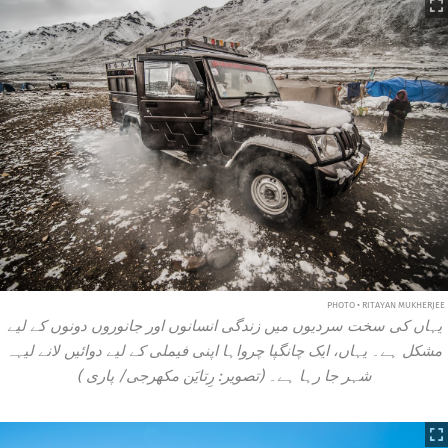
PHOTO • RITAYAN MUKHERJEE
یہاں کی سخت سردیوں میں زندگی انسانوں اور جانوروں دونوں کے لیے
مشکل ہے۔ یہاں، ایک چانگپا چرواہا اپنی فیملی کے لیے دوائیں لانے لیہہ
شہر جا رہا ہے۔ (تصویر: رِتایَن مکھرجی/
پاری
)