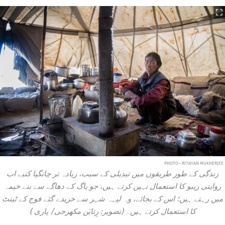
PHOTO • RITAYAN MUKHERJEE
زندگی کے طور طریقوں میں تبدیلی کے سبب، زیادہ تر چانگپا کنبے اب
روایتی ریبو کا استعمال نہیں کرتے ہیں، جو یاگ کے دھاگے سے بنے خیمہ
میں رہتے ہیں؛ اس کے بجائے، وہ لیہہ شہر سے خریدے گئے فوج کے ٹینٹ
کا استعمال کرتے ہیں۔ (تصویر: رِتایَن مکھرجی/
پاری
)