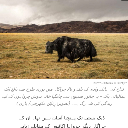
PHOTO • RITAYAN MUKHERJEE
لداخ کی ہانلے وادی کے بلند و بالا چراگاہ میں پوری طرح سے بالغ ایک
ہمالیائی یاک – یہ جانور صدیوں سے چانگپا خانہ بدوش چرواہوں کے لیے
زندگی کی شہ رگ ہے۔ (تصویر: رِتایَن مکھرجی/
پاری
)
ڈیک بستی تک پہنچنا آسان نہیں تھا۔ ان کے
چراگاہ دیگر چرواہا اکائیوں کے مقابلے زیادہ