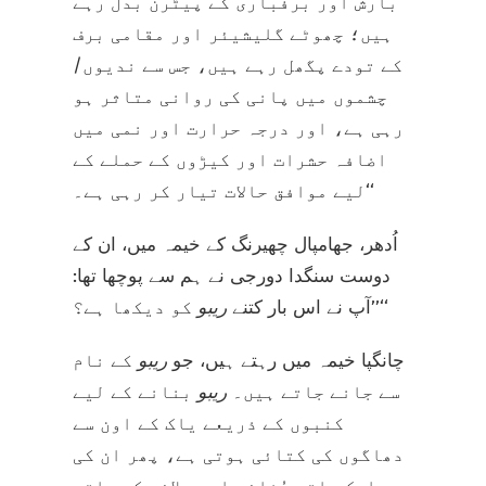
بارش اور برفباری کے پیٹرن بدل رہے
ہیں؛ چھوٹے گلیشیئر اور مقامی برف
کے تودے پگھل رہے ہیں، جس سے ندیوں/
چشموں میں پانی کی روانی متاثر ہو
رہی ہے، اور درجہ حرارت اور نمی میں
اضافہ حشرات اور کیڑوں کے حملے کے
لیے موافق حالات تیار کر رہی ہے۔‘‘
اُدھر، جھامپال چھیرنگ کے خیمہ میں، ان کے
دوست سنگدا دورجی نے ہم سے پوچھا تھا:
کو دیکھا ہے؟‘‘
’’آپ نے اس بار کتنے
ریبو
چانگپا خیمہ میں رہتے ہیں، جو
ریبو
کے نام
سے جانے جاتے ہیں۔
ریبو
بنانے کے لیے
کنبوں کے ذریعے یاک کے اون سے
دھاگوں کی کتائی ہوتی ہے، پھر ان کی