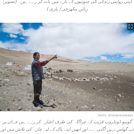
اپنی روایتی زندگی کی چنوتیوں کے بارے میں بات کر رہے ہیں۔ (تصویر:
رِتایَن مکھرجی/
پاری
)
PHOTO • RITAYAN MUKHERJEE
گونپو ڈونڈروپ قریب کے چراگاہ کی طرف اشارہ کر رہے ہیں جہاں پر
اب گھاس نہیں اُگتی ہے، اور انھیں اپنے یاک کے لیے چارہ کی تلاش میں اور