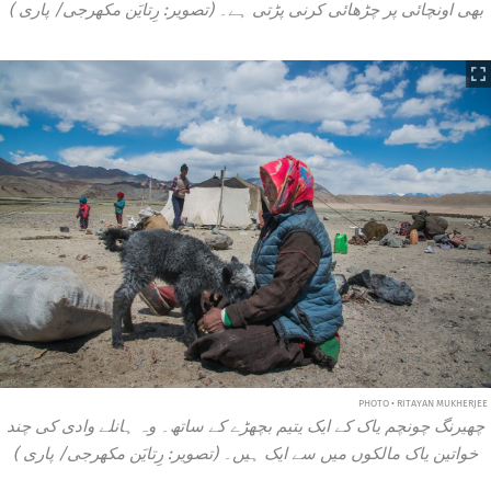
بھی اونچائی پر چڑھائی کرنی پڑتی ہے۔ (تصویر: رِتایَن مکھرجی/
پاری
)
PHOTO • RITAYAN MUKHERJEE
چھیرنگ چونچم یاک کے ایک یتیم بچھڑے کے ساتھ۔ وہ ہانلے وادی کی چند
خواتین یاک مالکوں میں سے ایک ہیں۔ (تصویر: رِتایَن مکھرجی/
پاری
)