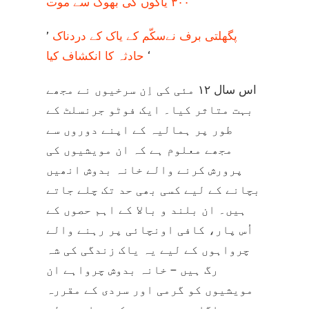
‘
۳۰۰ یاکوں کی بھوک سے موت
پگھلتی برف نےسکّم کے یاک کے دردناک
’
‘
حادثہ کا انکشاف کیا
اس سال ۱۲ مئی کی اِن سرخیوں نے مجھے
بہت متاثر کیا۔ ایک فوٹو جرنسلٹ کے
طور پر ہمالیہ کے اپنے دوروں سے
مجھے معلوم ہے کہ ان مویشیوں کی
پرورش کرنے والے خانہ بدوش انھیں
بچانے کے لیے کسی بھی حد تک چلے جاتے
ہیں۔ ان بلند و بالا کے اہم حصوں کے
اُس پار، کافی اونچائی پر رہنے والے
چرواہوں کے لیے یہ یاک زندگی کی شہ
رگ ہیں – خانہ بدوش چرواہے ان
مویشیوں کو گرمی اور سردی کے مقررہ