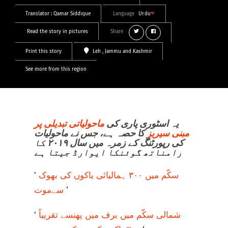
Translator :
Qamar Siddique
Language
Urdu
Read the story in pictures
Share
Print this story
Leh
, Jammu and Kashmir
See more from this region
یہ اسٹوری پاری کی
ماحولیاتی تبدیلی پر
مبنی سیریز
کا حصہ ہے، جس نے ماحولیات
کی رپورٹنگ کے زمرہ میں سال ۲۰۱۹ کا
رامناتھ گوئنکا ایوارڈ جیتا ہے
سکّم میں ۳۰۰ ہمالیائی یاکوں کی بھوک
’
‘
سےموت
شمالی سکّم میں برف میں پھنسے تقریباً
’