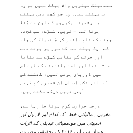
سنتھیٹک میٹریل والا جیکٹ نہیں جو وہ
اب پہنتے ہیں۔ وہ جو کچھ بھی پہنتے
وہ پشمینہ بکریوں کے اون سے بُنا
ہوتا تھا – ٹوپی، کپڑے، سب کچھ۔
جوتے کے تلوے اندر کی طرف یاک کی جلد
کے ایک چپٹے حصہ کے طور پر ہوتے تھے
اور جوتے کو مقامی کپڑے سے بنایا
جاتا تھا اور اسے باندھنے کے لیے اس
میں ڈوریاں ہوتی تھیں، گھٹنے کی
لمبائی تک۔ اب آپ ان قسموں کو کہیں
بھی نہیں دیکھ سکتے ہیں۔‘‘
درجہ حرارت گرم ہوتا جا رہا ہے،
مغربی ہمالیائی خطہ کے لداخ اور لاہول اور
اسپیتی میں موسمیاتی تبدیلی کے اثرات
عنوان سے اپنے ۲۰۱۶ کے تحقیقی مضمون