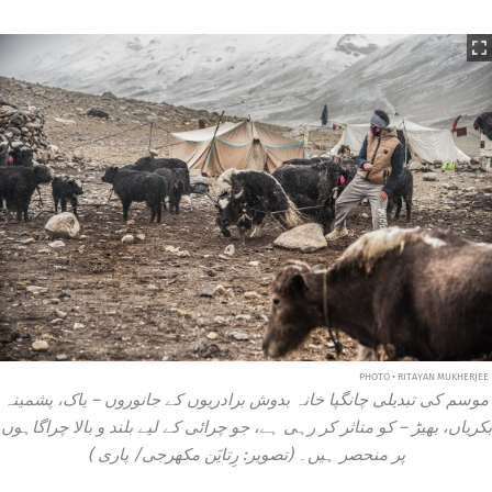
PHOTO • RITAYAN MUKHERJEE
موسم کی تبدیلی چانگپا خانہ بدوش برادریوں کے جانوروں – یاک، پشمینہ
بکریاں، بھیڑ – کو متاثر کر رہی ہے، جو چرائی کے لیے بلند و بالا چراگاہوں
پر منحصر ہیں۔ (تصویر: رِتایَن مکھرجی/
پاری
)