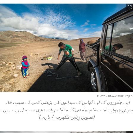
PHOTO • RITAYAN MUKHERJEE
اپنے جانوروں کے لیے گھاس کے میدانوں کی بڑھتی کمی کے سبب، خانہ
بدوش چرواہے اپنے مقام، ماضی کے مقابلے زیادہ تیزی سے بدل رہے ہیں۔
(تصویر: رِتایَن مکھرجی/
پاری
)