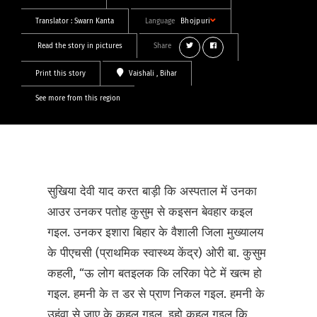
Translator :
Swarn Kanta
Language
Bhojpuri
Read the story in pictures
Share
Print this story
Vaishali
, Bihar
See more from this region
सुखिया देवी याद करत बाड़ी कि अस्पताल में उनका
आउर उनकर पतोह कुसुम से कइसन बेवहार कइल
गइल. उनकर इशारा बिहार के वैशाली जिला मुख्यालय
के पीएचसी (प्राथमिक स्वास्थ्य केंद्र) ओरी बा. कुसुम
कहली, “ऊ लोग बतइलक कि लरिका पेटे में खत्म हो
गइल. हमनी के त डर से प्राण निकल गइल. हमनी के
उहंवा से जाए के कहल गइल. इहो कहल गइल कि