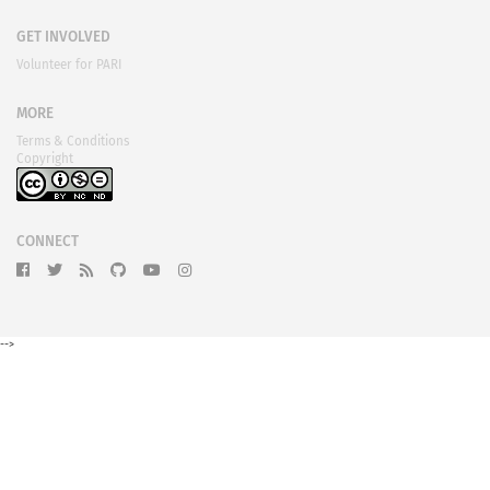
GET INVOLVED
Volunteer for PARI
MORE
Terms & Conditions
Copyright
CONNECT
-->