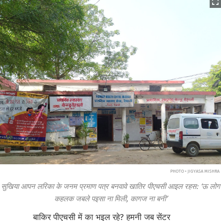
PHOTO • JIGYASA MISHRA
सुखिया आपन लरिका के जनम प्रमाण पत्र बनवावे खातिर पीएचसी आइल रहस: ‘ऊ लोग
कहलक जबले पइसा ना मिली, कागज ना बनी’
बाकिर पीएचसी में का भइल रहे? हमनी जब सेंटर