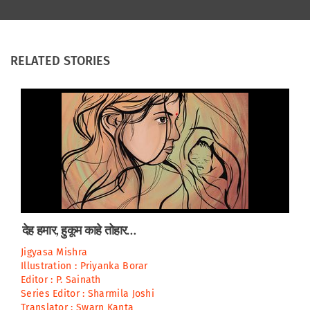
RELATED STORIES
देह हमार, हुकूम काहे तोहार…
Jigyasa Mishra
Illustration :
Priyanka Borar
Editor :
P. Sainath
Series Editor :
Sharmila Joshi
Translator :
Swarn Kanta