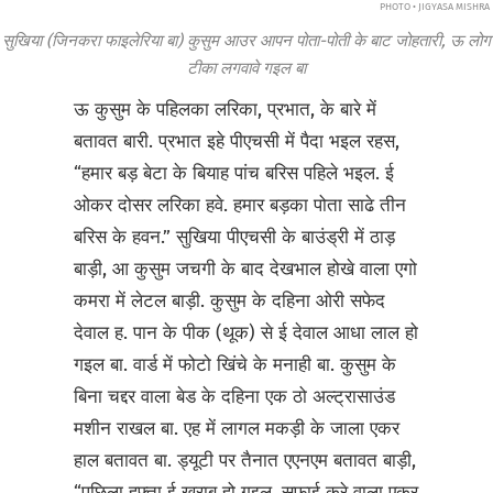
PHOTO • JIGYASA MISHRA
सुखिया (जिनकरा फाइलेरिया बा) कुसुम आउर आपन पोता-पोती के बाट जोहतारी, ऊ लोग
टीका लगवावे गइल बा
ऊ कुसुम के पहिलका लरिका, प्रभात, के बारे में
बतावत बारी. प्रभात इहे पीएचसी में पैदा भइल रहस,
“हमार बड़ बेटा के बियाह पांच बरिस पहिले भइल. ई
ओकर दोसर लरिका हवे. हमार बड़का पोता साढे तीन
बरिस के हवन.” सुखिया पीएचसी के बाउंड्री में ठाड़
बाड़ी, आ कुसुम जचगी के बाद देखभाल होखे वाला एगो
कमरा में लेटल बाड़ी. कुसुम के दहिना ओरी सफेद
देवाल ह. पान के पीक (थूक) से ई देवाल आधा लाल हो
गइल बा. वार्ड में फोटो खिंचे के मनाही बा. कुसुम के
बिना चद्दर वाला बेड के दहिना एक ठो अल्ट्रासाउंड
मशीन राखल बा. एह में लागल मकड़ी के जाला एकर
हाल बतावत बा. ड्यूटी पर तैनात एएनएम बतावत बाड़ी,
“पछिला हफ्ता ई खराब हो गइल. सफाई करे वाला एकर