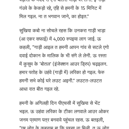
गंउवे के केकड़ो रहे, एहि से हमनी के 15 मिनिट में
मिल गइल. ना त भगवान जाने, का होइत.”
सुखिया कबो ना सोचले रहस कि उनकरा गाड़ी भाड़ा
(आ एकर सफाई) में 4,000 रुपइया लाग जाई. ऊ
कहली, “गाड़ी आइल त हमनी आपन गांव से सटले एगो
दवाई दोकान के मालिक के भी संगे ले लेनी. ऊ रस्ता
में कुसुम के ‘बोतल’ (इंजेक्शन आउर ड्रिप) चढ़इलन.
हमार पतोह के उहंवे (गाड़ी में) लरिका हो गइल. फेरु
हमनी सभे कोई घरे लउट अइनी.” लउटत-लउटत
आधा रात बीत गइल रहे.
हमनी के अगिलही दिन पीएचसी में सुखिया से भेंट
भइल. ऊ उहंवा लरिका के टीका लगवाले आउर ओकर
जनम प्रमाण पत्र बनवावे पहुंचल रहस. ऊ बतइली,
“एह लोग के कहनाम बा कि पइसा ना मिली, त ऊ लोग