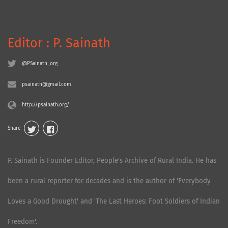
Editor : P. Sainath
@PSainath_org
psainath@gmail.com
http://psainath.org/
Share
P. Sainath is Founder Editor, People's Archive of Rural India. He has
been a rural reporter for decades and is the author of 'Everybody
Loves a Good Drought' and 'The Last Heroes: Foot Soldiers of Indian
Freedom'.