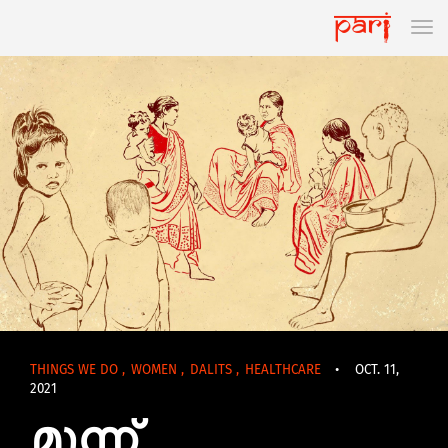
THINGS WE DO
,
WOMEN
,
DALITS
,
HEALTHCARE
•
OCT. 11,
2021
മൂന്ന്