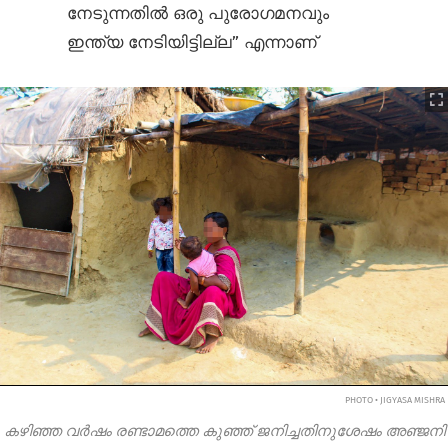
നേടുന്നതില്‍ ഒരു പുരോഗമനവും
ഇന്ത്യ നേടിയിട്ടില്ല” എന്നാണ്
PHOTO • JIGYASA MISHRA
കഴിഞ്ഞ വര്‍ഷം രണ്ടാമത്തെ കുഞ്ഞ് ജനിച്ചതിനുശേഷം അഞ്ജനി