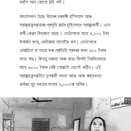
শুবলৈ আন কোনো ঠাই নাই।
মমতাসকল হৈছে বিহাৰৰ চৰকাৰী হস্পিতাল আৰু
স্বাস্থ্যকেন্দ্ৰবোৰৰ প্ৰসূতি ৱাৰ্ডৰ চুক্তিবদ্ধ স্বাস্থ্যকৰ্মী। এনে
কৰ্মী কেৱল বিহাৰতে আছে। তেওঁলোকে মাহে ৫,০০০ টকা
উপাৰ্জন কৰে, কেতিয়াবা তাতোকৈ কম। তেওঁলোকে
চোৱাচিতা বা সহায় কৰা প্ৰতিটো প্ৰসৱৰ বাবদ ৩০০ টকাৰ
বানচ পায়। কিন্তু দৰমহা আৰু বানচ মিলাই নিয়মিতভাৱে
মাহে ৬০০০ টকাৰ বেছি পোৱাটো তেনেই কঠিন। এই
স্বাস্থ্যকেন্দ্ৰটোত দুগৰাকী মমতা আছে আৰু ৰাজ্যখনত
কৰ্মৰত মুঠ মমতাৰ সংখ্যা ৪,০০০ৰো অধিক।