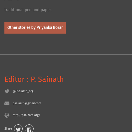
traditional pen and paper.
Other stories by Priyanka Borar
Editor : P. Sainath
@PSainath_org
psainath@gmail.com
http://psainath.org/
Share