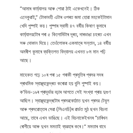
“আমাৰ কাৰ্য্যালয় আৰু শোৱা ঠাই একেখনেই। ঠিক
এনেকুৱাই,” টোকাবহী এটাৰ ওপৰত জমা হোৱা মহকেইটামান
খেদি পুষ্পাই কয়। পুষ্পাৰ স্বামী ৪৭ বৰ্ষীয় কিষাণ কুমাৰে
কাৰ্য্যালয়টোৰ পৰা ৫ কিলোমিটাৰ দূৰত, দাৰভাঙা চহৰত এখন
সৰু দোকান দিয়ে। তেওঁলোকৰ একমাত্ৰ সন্তান, ১৪ বৰ্ষীয়
অমৰীশ কুমাৰে ব্যক্তিগত বিদ্যালয় এখনত ৮ম মান পঢ়ি
আছে।
মাহেকত গঢ়ে ১০ৰ পৰা ১৫ গৰাকী প্ৰসূতিৰ প্ৰসৱ সদৰ
প্ৰাথমিক স্বাস্থ্যকেন্দ্ৰত কৰোৱা হয় বুলি পুষ্পাই কয়।
ক’ভিড-১৯ৰ প্ৰাদূৰ্ভাৱ বঢ়াৰ আগতে সেই সংখ্যা প্ৰায় দুগুণ
আছিল। স্বাস্থ্যকেন্দ্ৰটোৰ প্ৰসৱকোঠাত দুখন প্ৰসৱ টেবুল
আৰু প্ৰসৱোত্তৰ সেৱা (পিএনচি)ৰ ৱাৰ্ডত মুঠ ছখন বিচনা
আছে, তাৰে এখন ভাঙিছে। এই বিচনাকেইখনৰ “চাৰিখন
ৰোগীয়ে আৰু দুখন মমতাই ব্যৱহাৰ কৰে।” মমতাৰ বাবে