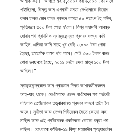
আমাক কয়। “আগতে মই ৫,০০০ৰ পৰা ৬,০০০ টকা মাহে
পাইছিলো, কিন্তু আন এগৰাকী মমতা তেওঁলোকে নিয়োগ
কৰাৰ ফলত মোৰ বানচ প্ৰসৱৰ কামত ৫০ শতাংশ হৈ পৰিল,
প্ৰতিজনে ৩০০ টকা পোৱা হ’লো। বিশ্ব মহামাৰী আৰম্ভ
হোৱাৰ পৰা প্ৰাথমিক স্বাস্থ্যকেন্দ্ৰত প্ৰসৱৰ সংখ্যা কমি
আহিল, এতিয়া আমি মাহে খুব বেছি ৩,০০০ টকা পোৱা
হৈছো, তাতোকৈ কমো হ’ব পাৰে। সেই ৩০০ টকাৰ বানচ
পোৱা দুবছৰহে হৈছে, ২০১৬ চনলৈ সেয়া মাত্ৰ ১০০ টকা
আছিল।”
স্বাস্থ্যকেন্দ্ৰটোত আন প্ৰায়ভাগ দিনত আশাকৰ্মীসকলৰ
আহ-যাহ থাকে। তেওঁলোকে ওচৰৰ গাওঁবোৰৰ পৰা গৰ্ভৱতী
মহিলাক তেওঁলোকৰ তত্ত্বাৱধানত প্ৰসৱৰ কাৰণে তালৈ লৈ
আহে। সুনীতা আৰু তেওঁৰ গিৰীয়েকৰ সৈতে কোনো অহা
নাছিল আৰু এই প্ৰতিবেদক থকালৈকে কোনো চকুত পৰা
নাছিল। বোধকৰো ক’ভিড-১৯ বিশ্ব মহামাৰীৰ প্ৰত্যাৱৰ্তনৰ