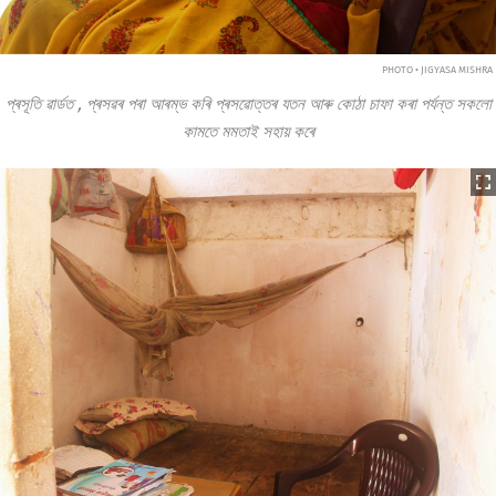
PHOTO • JIGYASA MISHRA
প্ৰসূতি
ৱাৰ্ডত
,
প্ৰসৱৰ
পৰা আৰম্ভ কৰি প্ৰসৱোত্তৰ যতন আৰু কোঠা চাফা কৰা পৰ্যন্ত সকলো
কামতে মমতাই সহায় কৰে