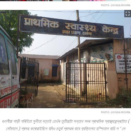
PHOTO • JIGYASA MISHRA
PHOTO • JIGYASA MISHRA
গুলপীয়া
শাড়ী পৰিহিতা সুনীতা দত্তই তেওঁৰ তৃতীয়টো সন্তান সদৰ প্ৰাথমিক স্বাস্থ্যকেন্দ্ৰটোত
(
সোঁফালে
)
প্ৰসৱ
কৰোৱাইছিল যদিও চতুৰ্থ প্ৰসৱৰ বাবে ব্যক্তিগত হস্পিতাল বাচি ল
’
লে