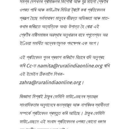
সমগ্ৰ দেশখনৰ গ্ৰামাঞ্চলৰ কিশোৰী আৰু যুৱ মহিলা শ্ৰেণীৰ
ওপৰত পাৰি আৰু কাউণ্টাৰ মিডিয়া ট্ৰাষ্টে কৰা প্ৰতিবেদনৰ
প্ৰকল্প হৈছে সৰ্বসাধাৰণ মানুহৰ জীৱন্ত অভিজ্ঞতা আৰু মাত-
কথাৰ জৰিয়তে অত্যন্তিক অথচ উপান্ত হৈ ৰোৱা এই
শ্ৰেণীৰ নাৰীসমাজৰ অৱস্থাৰ অনুধাৱনৰ বাবে পপুলেশ্যন অৱ
ইণ্ডিয়া সমৰ্থিত অন্বেষণমূলক পদক্ষেপৰ এক অংশ।
এই প্ৰতিবেদন পুনৰ প্ৰকাশ কৰিবলৈ বিচাৰে যদি অনুগ্ৰহ
কৰি Cc-ত namita@ruralindiaonline.org ৰাখি
এই ইমেইল ঠিকনালৈ লিখক-
zahra@ruralindiaonline.org।
জিজ্ঞাসা মিশ্ৰাই ঠাকুৰ ফেমিলি ফাউণ্ডেছনৰ স্বতন্ত্ৰ
সাংবাদিকতাৰ অনুদানেৰে জনস্বাস্থ্য আৰু নাগৰিকৰ স্বাধীনতা
সম্পৰ্কে প্ৰতিবেদন প্ৰস্তুত কৰি আহিছে। ঠাকুৰ ফেমিলি
ফাউণ্ডেছনে এই সংবাদ প্ৰতিবেদনৰ ওপৰত কোনো ধৰণৰ