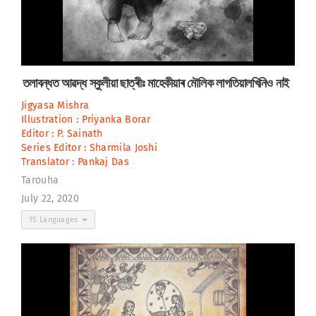
তলাবন্ধত আৱদ্ধ স্কুলীয়া ছাত্ৰীঃ মাহেকীয়াৰ মৌলিক লাগতিয়ালখিনিও নাই
Jigyasa Mishra
Illustration :
Priyanka Borar
Editor :
P. Sainath
Series Editor :
Sharmila Joshi
Translator :
Pankaj Das
Tarouha
July 22, 2020
15 Languages