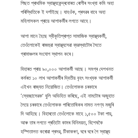
পিছত প্ৰাথমিক স্বাস্থ্যকেন্দ্ৰবোৰত ৰোগীৰ সংখ্যা কমি অহা
পৰিস্থিতিকে ই দৰ্শাইছে। যাহওঁক, প্ৰসৱৰ বাবে অহা
মহিলাসকল প্ৰায়ে আশাকৰ্মীৰ লগতে আহে।
আশা মানে হৈছে স্বীকৃতিপ্ৰাপ্ত সামাজিক স্বাস্থ্যকৰ্মী,
তেওঁলোকেই ৰাজহুৱা স্বাস্থ্যসেৱা ব্যৱস্থাটোৰ সৈতে
গ্ৰামাঞ্চলৰ সংযোগ স্থাপন কৰে।
বিহাৰত প্ৰায় ৯০,০০০ আশাকৰ্মী আছে। সমগ্ৰ দেশখনত
কৰ্মৰত ১০ লাখ আশাকৰ্মীৰ দ্বিতীয় বৃহৎ সংখ্যক আশাকৰ্মী
এইখন ৰাজ্যত নিয়োজিত। তেওঁলোকক চৰকাৰে
‘স্বেচ্ছাসেৱক’ বুলি অভিহিত কৰিছে, এই নামটোৰ অজুহাত
লৈয়ে চৰকাৰে তেওঁলোকক পাৰিতোষিকৰ নামত নগণ্য মজুৰি
দি আহিছে। বিহাৰতো তেওঁলোকে মাহে ১,৫০০ টকা পায়,
আৰু তাৰ লগতে প্ৰতিটো কামৰ বিনিময়ত, বিশেষকৈ
হস্পিতালত কৰোৱা প্ৰসৱ, টিকাকৰণ, ঘৰে ঘৰে গৈ স্বাস্থ্য