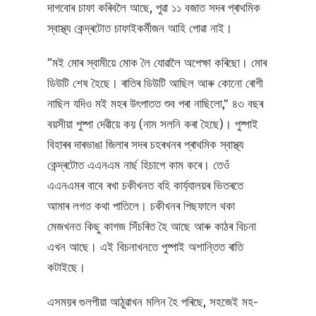
দাগবোৰ চাফা কৰিবলৈ আছে, পুৱা ১১ বজাত সদৰ প্ৰাথমিক
স্বাস্থ্য কেন্দ্ৰটোত চাফাইকৰ্মীজন আহি পোৱা নাই।
“মই মোৰ স্বামীয়ে মোক লৈ যোৱালৈ অপেক্ষা কৰিছো। মোৰ
ডিউটি শেষ হৈছে। ৰাতিৰ ডিউটি আছিল আৰু কোনো ৰোগী
নাছিল যদিও মই মহৰ উৎপাতত শুব পৰা নাছিলো,” ৪৩ বছৰ
বয়সীয়া পুষ্পা দেৱীয়ে কয় (নাম সলনি কৰা হৈছে)। পুষ্পাই
বিহাৰৰ দাৰভাঙা জিলাৰ সদৰ চহৰখনৰ প্ৰাথমিক স্বাস্থ্য
কেন্দ্ৰটোত এএনএম নাৰ্ছ হিচাপে কাম কৰে। তেওঁ
এএনএমৰ বাবে ৰখা চকীখনত বহি কাৰ্য্যালয়ৰ ভিতৰতে
আমাৰ লগত কথা পাতিলে। চকীখনৰ পিছফালে থকা
মেজখনত কিছু কাগজ সিঁচৰিত হৈ আছে আৰু কাঠৰ বিচনা
এখন আছে। এই বিচনাখনতে পুষ্পাই অশান্তিত ৰাতি
কটাইছে।
এসময়ৰ গুলপীয়া আঠুৱাখন মলিন হৈ পৰিছে, সহজেই মহ-