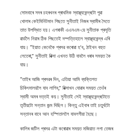
সোমবাৰে সদৰ চহৰখনৰ প্ৰাথমিক স্বাস্থ্যকেন্দ্ৰটো পুৱা
খোলাৰ কেইমিনিটমান পিছতে সুনীতাই নিজৰ স্বামীৰ সৈতে
তাত উপস্থিত হয়। এগৰাকী এএনএম-য়ে সুনীতাক প্ৰসূতি
ৱাৰ্ডলৈ নিয়াৰ ঠিক পিছতেই দম্পত্তিহালে স্বাস্থ্যকেন্দ্ৰ এৰি
যায়। “ইয়াত কেনেকৈ প্ৰসৱ কৰোৱা হ’ব, ঠাইখন বহুত
লেতেৰা,” সুনীতাই ৰিক্সা এখনত উঠি যাবলৈ ধৰাৰ সময়ত কৈ
যায়।
“তাইৰ আজি প্ৰসৱৰ দিন, এতিয়া আমি ব্যক্তিগত
চিকিৎসালয়লৈ যাব লাগিব,” ৰিক্সাখন যোৱাৰ সময়ত তেওঁৰ
স্বামী অমৰ দত্তই কয়। সুনীতাই সেই স্বাস্থ্যকেন্দ্ৰটোতে
তৃতীয়টো সন্তান জন্ম দিছিল। কিন্তু এইবাৰ তাই চতুৰ্থটো
সন্তানৰ বাবে আন হস্পিতাললৈ যাবলগীয়া হৈছে।
কালিৰ জটিল প্ৰসৱ এটা কৰোৱাৰ সময়ত মজিয়াত লগা তেজৰ