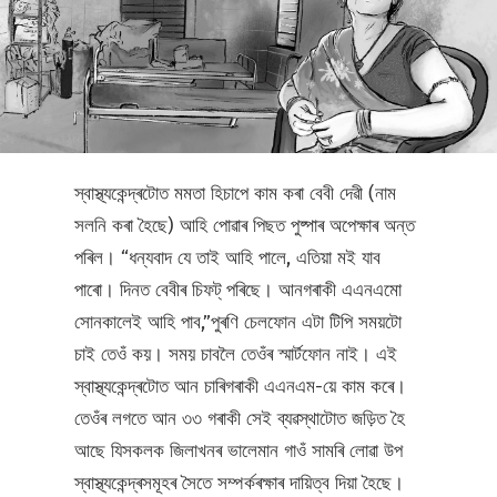
স্বাস্থ্যকেন্দ্ৰটোত মমতা হিচাপে কাম কৰা বেবী দেৱী (নাম
সলনি কৰা হৈছে) আহি পোৱাৰ পিছত পুষ্পাৰ অপেক্ষাৰ অন্ত
পৰিল। “ধন্যবাদ যে তাই আহি পালে, এতিয়া মই যাব
পাৰো। দিনত বেবীৰ চিফট্ পৰিছে। আনগৰাকী এএনএমো
সোনকালেই আহি পাব,”পুৰণি চেলফোন এটা টিপি সময়টো
চাই তেওঁ কয়। সময় চাবলৈ তেওঁৰ স্মাৰ্টফোন নাই। এই
স্বাস্থ্যকেন্দ্ৰটোত আন চাৰিগৰাকী এএনএম-য়ে কাম কৰে।
তেওঁৰ লগতে আন ৩৩ গৰাকী সেই ব্যৱস্থাটোত জড়িত হৈ
আছে যিসকলক জিলাখনৰ ভালেমান গাওঁ সামৰি লোৱা উপ
স্বাস্থ্যকেন্দ্ৰসমূহৰ সৈতে সম্পৰ্কৰক্ষাৰ দায়িত্ব দিয়া হৈছে।