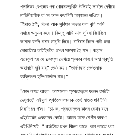
প্লাষ্টিকৰ বেগটোৰ পৰা খোৱাবস্তুখিনি উলিয়াই ল’বলৈ বেবীয়ে
নাতিনীজনীক ক’লে আৰু কথাখিনি অব্যাহত ৰাখিলে।
“ইয়াত ঠাই, বিচনা আৰু সুবিধাৰ অভাৱ থকা বুলি আমি
সদায়ে অনুভৱ কৰো। কিন্তু আমি ভাল সুবিধা বিচাৰিলে
আমাক বদলি কৰাৰ ভাবুকি দিয়ে। বাৰিষাৰ দিনত পানী জমা
হোৱাটোৱে আটাইতকৈ ডাঙৰ সমস্যা হৈ পৰে। বহুবাৰ
এনেকুৱা হয় যে দুৰৱস্থা দেখিয়ে প্ৰসৱৰ কাৰণে অহা প্ৰসূতি
অহাবাটে ঘূৰি যায়,” তেওঁ কয়। “তাৰপিছত তেওঁলোক
ব্যক্তিগত হস্পিতাললৈ যায়।”
“মোৰ লগত আহক, আপোনাক প্ৰসৱোত্তৰ যতনৰ ৱাৰ্ডটো
দেখুৱাও,” এইবুলি প্ৰতিবেদকজনক তেওঁ হাতত ধৰি টানি
নিয়াদি লৈ গ’ল। “চাওক, প্ৰসৱোত্তৰ কালৰ সেৱাৰ বাবে
এইটোৱেই একমাত্ৰ কোঠা। আমাৰ আৰু ৰোগীৰ কাৰণে
এইখিনিয়েই।” ৱাৰ্ডটোত ছখন বিচনা আছে, তাৰ লগতে থকা