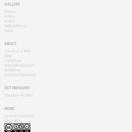
GALLERY
Photos
Videos
Audios
Talking Albums
Faces
ABOUT
The story of PARI
Blog
Contact us
Acknowledgements
Guidelines
Grievance Redressal
GET INVOLVED
Volunteer for PARI
MORE
Terms & Conditions
Copyright