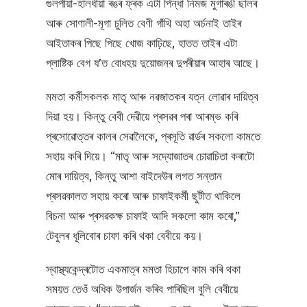
গুলপীয়া-হালধীয়া ৰঙৰ ফ্ৰক এটা পিন্ধা নিমজ মুগাৰঙী ছালৰ
আৰু সোণালী-মূগা চুলিত বেণী গাঁথি অহা অৰ্চনাই তাইৰ
আইতাকৰ পিছে পিছে খোজ কাঢ়িছে, হাতত তাইৰ এটা
প্লাষ্টিক বেগ য’ত বোধহয় দুয়োজনৰ দুপৰীয়াৰ আহাৰ আছে।
মমতা কৰ্মীসকলক মাতৃ আৰু নৱজাতকৰ যত্ন লোৱাৰ দায়িত্ব
দিয়া হয়। কিন্তু বেবী দেৱীয়ে প্ৰসৱৰ পৰা আৰম্ভ কৰি
প্ৰসোৱোত্তৰ কালৰ সেৱালৈকে, প্ৰসূতি ৱাৰ্ডৰ সকলো কামতে
সহায় কৰি দিয়ে। “মাতৃ আৰু সদ্যোজাতৰ চোৱাচিতা কৰাটো
মোৰ দায়িত্ব, কিন্তু আশা বাইদেউৰ লগত সন্তান
প্ৰসৱকালত সহায় কৰো আৰু চাফাইকৰ্মী ছুটীত থাকিলে
বিচনা আৰু প্ৰসৱকক্ষ চাফাই আদি সকলো কাম কৰো,”
টেবুলৰ ধূলিবোৰ চাফা কৰি থকা বেবীয়ে কয়।
স্বাস্থ্যকেন্দ্ৰটোত একমাত্ৰ মমতা হিচাপে কাম কৰি থকা
সময়ত তেওঁ অধিক উপাৰ্জন কৰিব পাৰিছিল বুলি বেবীয়ে