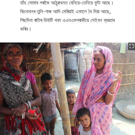
ডাঁহ সোমাব পৰাকৈ আঠুৱাখনত যেনিয়ে-তেনিয়ে ফুটা আছে।
বিচনাখনৰ তুলি-গাৰু আদি মেৰিয়াই এফালে থৈ দিয়া আছে,
পিছদিনা ৰাতিৰ ডিউটি থকা এএনএমগৰাকীয়ে সেইখন ব্যৱহাৰ
কৰিব।