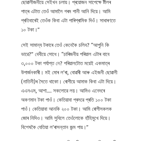
ছোৱালীজনীয়ে সেইখন চলায়। প্ৰয়োজন সাপেক্ষে ষ্টীলৰ
পাত্ৰ এটাত তেওঁ আমালৈ গৰম পানী আনি দিয়ে। আমি
প্ৰতিবাৰেই তেওঁক কিবা এটা পাৰিশ্ৰামিক দিওঁ। সাধাৰণতে
১০ টকা।”
সেই সামান্য টকাৰে তেওঁ কেনেকৈ চলিব? “আপুনি কি
ভাৱে?” বেবীয়ে সোধে। “চাৰিজনীয় পৰিয়াল এটাৰ বাবে
৩,০০০ টকা পৰ্যাপ্ত নে? পৰিয়ালটোত ময়েই একমাত্ৰ
উপাৰ্জনকাৰী। মই মোৰ ল’ৰা, বোৱাৰী আৰু এইজনী ছোৱালী
(নাতিনী)ৰ সৈতে থাকো। ৰোগীয়ে আমাক কিবা এটা দিয়ে।
এএনএম, আশা.... সকলোৱে লয়। আমিও এনেদৰে
অকণমান টকা পাওঁ। কেতিয়াবা প্ৰসৱে প্ৰতি ১০০ টকা
পাওঁ। কেতিয়াবা আনকি ২০০ টকা। আমি ৰোগীসকলক
জোৰ নিদিও। আমি সুধিলে তেওঁলোকে হাঁহিমুখে দিয়ে।
বিশেষকৈ যেতিয়া ল’ৰাসন্তান জন্ম পায়।”