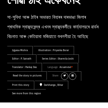
শোৱা ঠাই একেখনেই’
সা-সুবিধা আৰু ঠাইৰ অভাৱত বিহাৰৰ দাৰভাঙা জিলাৰ
প্ৰাথমিক স্বাস্থ্যকেন্দ্ৰ এখনৰ স্বাস্থ্যকৰ্মীয়ে কাৰ্য্যালয়ৰে ৱাৰ্ডৰ
বিচনাত আৰু কেতিয়াবা মজিয়াতে শুবলগীয়া হৈ আহিছে
Jigyasa Mishra
Illustration :
Priyanka Borar
Editor :
P. Sainath
Series Editor :
Sharmila Joshi
Translator :
Pankaj Das
Language
Assamese
Read the story in pictures
Share
Print this story
Darbhanga
, Bihar
See more from this region