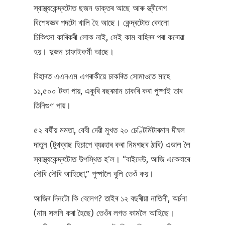
স্বাস্থ্যকেন্দ্ৰটোত ছজন ডাক্তৰ আছে আৰু স্ত্ৰীৰোগ
বিশেষজ্ঞৰ পদটো খালি হৈ আছে। কেন্দ্ৰটোত কোনো
চিকিৎসা কাৰিকৰী লোক নাই, সেই কাম বাহিৰৰ পৰা কৰোৱা
হয়। দুজন চাফাইকৰ্মী আছে।
বিহাৰত এএনএম এগৰাকীয়ে চাকৰিত সোমাওতে মাহে
১১,৫০০ টকা পায়, একুৰি বছৰমান চাকৰি কৰা পুষ্পাই তাৰ
তিনিগুণ পায়।
৫২ বৰ্ষীয় মমতা, বেবী দেৱী মুখত ২০ চেণ্টিমিটাৰমান দীঘল
দাতুন (টুথব্ৰাছ হিচাপে ব্যৱহাৰ কৰা নিমগছৰ ঠাৰি) এডাল লৈ
স্বাস্থ্যকেন্দ্ৰটোত উপস্থিত হ’ল। “বাইদেউ, আজি একেবাৰে
দৌৰি দৌৰি আহিছো,” পুষ্পালৈ বুলি তেওঁ কয়।
আজিৰ দিনটো কি বেলেগ? তাইৰ ১২ বছৰীয়া নাতিনী, অৰ্চনা
(নাম সলনি কৰা হৈছে) তেওঁৰ লগত কামলৈ আহিছে।