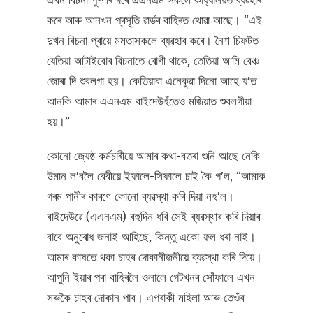
এখন বিচনা পুষ্পাৰ দৰে এএনএম সকলে কাৰ্য্যালয়ত ব্যৱহাৰ
কৰে আৰু আনখন প্ৰসূতি ৱাৰ্ডৰ বাহিৰত থোৱা আছে। “এই
দুখন বিচনা প্ৰায়ে মমতাসকলে ব্যৱহাৰ কৰে। নৈশ চিফটত
যেতিয়া আটাইবোৰ বিচনাতে ৰোগী থাকে, তেতিয়া আমি বেঞ্চ
জোৰা দি শুবলগা হয়। কেতিয়াবা এনেকুৱা দিনো আহে য’ত
আনকি আমাৰ এএনএম বাইদেউহঁতেও মজিয়াত শুবলগীয়া
হয়।”
কোনো জ্যেষ্ঠ কৰ্মচাৰীয়ে আমাৰ কথা-বতৰা শুনি আছে নেকি
উমান ল’বলৈ বেবীয়ে ইফালে-সিফালে চাই কৈ গ’ল, “আমাক
গৰম পানীৰ কাৰণে কোনো ব্যৱস্থা কৰি দিয়া নহ’ল।
বাইদেউৱে (এএনএম) বহুদিন ধৰি সেই ব্যৱস্থাৰ কৰি দিয়াৰ
বাবে অনুৰোধ জনাই আহিছে, কিন্তু একো ফল ধৰা নাই।
আমাৰ কাষতে থকা চাহৰ দোকানীজনীয়ে ব্যৱস্থা কৰি দিয়ে।
আপুনি ইয়াৰ পৰা বাহিৰলৈ ওলালে গেটখনৰ সোঁফালে এখন
সৰুকৈ চাহৰ দোকান পাব। এগৰাকী মহিলা আৰু তেওঁৰ