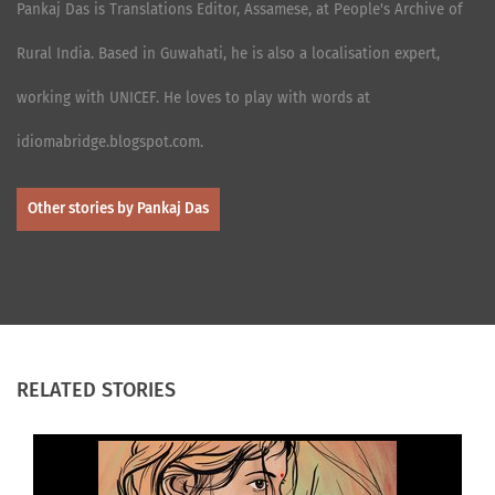
Pankaj Das is Translations Editor, Assamese, at People's Archive of
Rural India. Based in Guwahati, he is also a localisation expert,
working with UNICEF. He loves to play with words at
idiomabridge.blogspot.com.
Other stories by Pankaj Das
RELATED STORIES