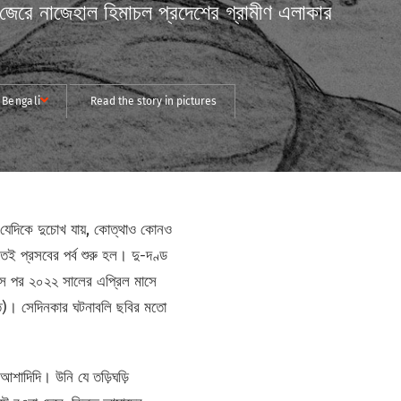
থার জেরে নাজেহাল হিমাচল প্রদেশের গ্রামীণ এলাকার
Bengali
Read the story in pictures
যেদিকে দুচোখ যায়, কোত্থাও কোনও
তেই প্রসবের পর্ব শুরু হল। দু-দণ্ড
াস পর ২০২২ সালের এপ্রিল মাসে
্তিত)। সেদিনকার ঘটনাবলি ছবির মতো
শাদিদি। উনি যে তড়িঘড়ি