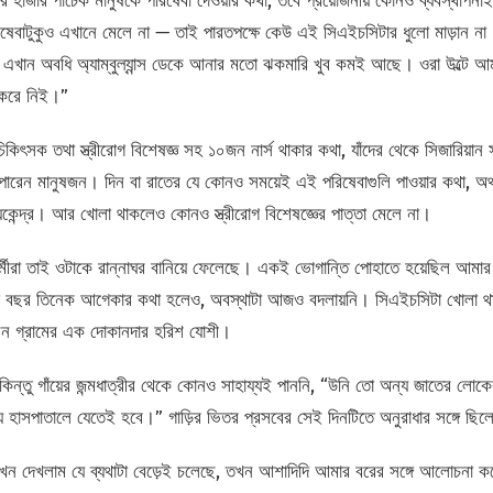
াজার পাঁচেক মানুষকে পরিষেবা দেওয়ার কথা, তবে প্রয়োজনীয় কোনও ব্যবস্থাপনা
ক পরিষেবাটুকুও এখানে মেলে না — তাই পারতপক্ষে কেউ এই সিএইচসিটার ধুলো মাড়ান 
, এখান অবধি অ্যাম্বুল্যান্স ডেকে আনার মতো ঝকমারি খুব কমই আছে। ওরা উল্টে 
ত করে নিই।”
ৎসক তথা স্ত্রীরোগ বিশেষজ্ঞ সহ ১০জন নার্স থাকার কথা, যাঁদের থেকে সিজারিয়ান স
পারেন মানুষজন। দিন বা রাতের যে কোনও সময়েই এই পরিষেবাগুলি পাওয়ার কথা, অথচ
স্থ্যকেন্দ্র। আর খোলা থাকলেও কোনও স্ত্রীরোগ বিশেষজ্ঞের পাত্তা মেলে না।
র্মীরা তাই ওটাকে রান্নাঘর বানিয়ে ফেলেছে। একই ভোগান্তি পোহাতে হয়েছিল আমার
জ বছর তিনেক আগেকার কথা হলেও, অবস্থাটা আজও বদলায়নি। সিএইচসিটা খোলা থাকু
িলেন গ্রামের এক দোকানদার হরিশ যোশী।
ধা কিন্তু গাঁয়ের জন্মধাত্রীর থেকে কোনও সাহায্যই পাননি, “উনি তো অন্য জাতের লো
ে হাসপাতালে যেতেই হবে।” গাড়ির ভিতর প্রসবের সেই দিনটিতে অনুরাধার সঙ্গে ছি
 যখন দেখলাম যে ব্যথাটা বেড়েই চলেছে, তখন আশাদিদি আমার বরের সঙ্গে আলোচনা কর