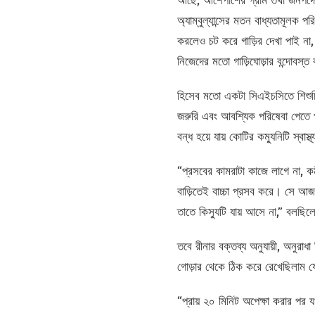
আছে, আশেপাশের গ্রাম তথা জনপদের হ
অ্যাম্বুল্যান্সের মতন বাধ্যতামূল
করলেও চট করে গাড়ির দেখা পাই না
নিজেদের মতো গাড়িঘোড়ার বন্দোবস্
হিসেব মতো একটা সিএইচসিতে শিশুচিকি
জরুরি এবং আবশ্যিক পরিষেবা পেতে 
বন্ধ হয়ে যায় কোটির কম্যুনিটি স্বা
“প্রসবের কামরাটা কাজে লাগে না, ক
বাড়িতেই বাচ্চা প্রসব করে। সে আ
তাতে কিস্যুটি যায় আসে না,” বলছ
তবে রীনার বক্তব্য অনুযায়ী, অনুরা
গোড়ার থেকে ঠিক করে রেখেছিলাম য
“প্রায় ২০ মিনিট অপেক্ষা করার পর