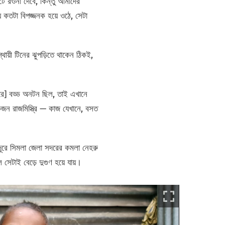
িটে রওনা দেবে, কিন্তু আমাদের
ে কতটা বিপজ্জনক হয়ে ওঠে, সেটা
থায়ী টিনের ঝুপড়িতে থাকেন ঠিকই,
হারে] বড্ড অনটন ছিল, তাই এখানে
কজন রাজমিস্ত্রি — কাজ যেখানে, বসত
 দূরে সিমলা জেলা সদরের কমলা নেহরু
েটাই বেড়ে দুগুণ হয়ে যায়।