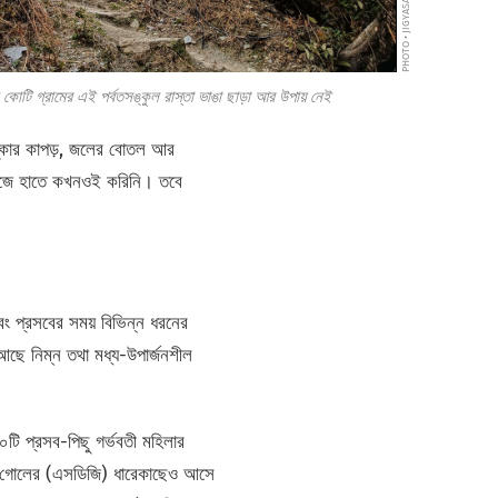
PHOTO • JIGYASA MISHRA
 কোটি গ্রামের এই পর্বতসঙ্কুল রাস্তা ভাঙা ছাড়া আর উপায় নেই
িষ্কার কাপড়, জলের বোতল আর
িজে হাতে কখনওই করিনি। তবে
বং প্রসবের সময় বিভিন্ন ধরনের
ছে নিম্ন তথা মধ্য-উপার্জনশীল
টি প্রসব-পিছু গর্ভবতী মহিলার
েন্ট গোলের (এসডিজি) ধারেকাছেও আসে