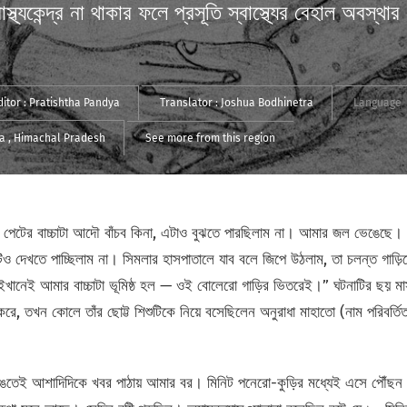
স্থ্যকেন্দ্র না থাকার ফলে প্রসূতি স্বাস্থ্যের বেহাল অবস্
ditor :
Pratishtha Pandya
Translator :
Joshua Bodhinetra
Language
la
, Himachal Pradesh
See more from this region
েটের বাচ্চাটা আদৌ বাঁচব কিনা, এটাও বুঝতে পারছিলাম না। আমার জল ভেঙেছে। 
িকিটিও দেখতে পাচ্ছিলাম না। সিমলার হাসপাতালে যাব বলে জিপে উঠলাম, তা চলন্ত গাড়ি
ইখানেই আমার বাচ্চাটা ভূমিষ্ঠ হল — ওই বোলেরো গাড়ির ভিতরেই।” ঘটনাটির ছয় ম
 করে, তখন কোলে তাঁর ছোট্ট শিশুটিকে নিয়ে বসেছিলেন অনুরাধা মাহাতো (নাম পরিবর
ঙতেই আশাদিদিকে খবর পাঠায় আমার বর। মিনিট পনেরো-কুড়ির মধ্যেই এসে পৌঁছন আ