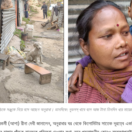
PHOTO • JIGYASA MISHRA
পুঁচকে সঞ্জুকে নিয়ে বসে আছেন অনুরাধা। ডানদিকে: নুডলস্ খাবে বলে আজ টানা তিনদিন ধরে মায়ে
্যকর্মী (আশা) রীনা দেবী জানালেন, অনুরাধার ঘর থেকে কিলোমিটার সাতেক দূরত্বে একটি ক