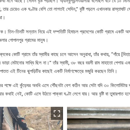
েকথা মনে আছে। সেদিন বৃষ্টি পড়ছিল। অ্যাম্বুল্যান্সওয়ালারা বলেছিল বটে যে ১০ মিন
তার চেয়েও এক ঘণ্টার বেশি তো লাগতই সেদিন,” বৃষ্টি পড়লে এখানকার রাস্তাঘাট য
াধা।
িক। তিন-তিনটি সন্তান নিয়ে এই দম্পতিটি হিমাচল প্রদেশের কোটি গ্রামে একটি অস্
েলার গোপালপুর গ্রামের মানুষ।
লকের কোটি গ্রামে তাঁর স্বামীর কাছে চলে আসেন অনুরাধা, তাঁর কথায়, “গাঁয়ে [বি
 ভাড়া মেটানোর সাধ্যি ছিল না।” তাঁর স্বামী, ৩৮ বছর বয়সী রাম মাহাতো পেশায় এ
পাতত এই টিনের ঝুপড়িটির কাছেই একটি নির্মাণক্ষেত্রে মজুরি করছেন তিনি।
ান্সের পক্ষে এই কুঁড়েঘর অবধি এসে পৌঁছনটা বেশ কঠিন আর সেটা যদি ৩০ কিলোমিটার
থাই নেই, কোটি এসে উঠতে পাক্কা ঘণ্টা লেগে যায়। আর বৃষ্টি বা তুষারপাত হলে স