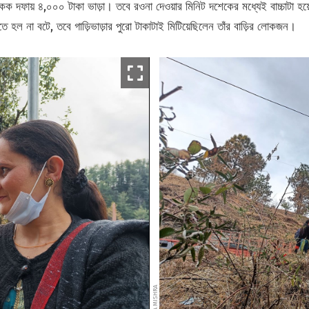
দফায় ৪,০০০ টাকা ভাড়া। তবে রওনা দেওয়ার মিনিট দশেকের মধ্যেই বাচ্চাটা হয
ে হল না বটে, তবে গাড়িভাড়ার পুরো টাকাটাই মিটিয়েছিলেন তাঁর বাড়ির লোকজন।