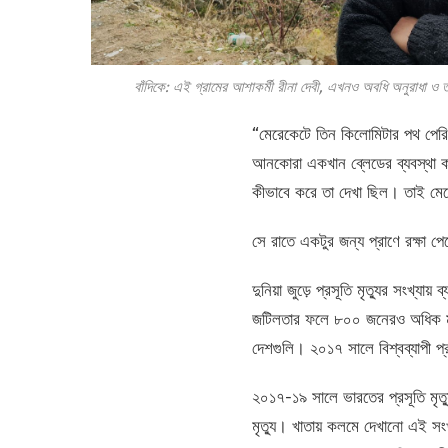
বাঁদিকে: এই গ্রামের আশাকর্মী রীনা দেবী, এখনও অবধি অনুরাধা ও ত
“মেরেকেটে তিন কিলোমিটার পথ পেরিয
আনকোরা একখান ব্লেডের ব্যবস্থা
কীভাবে করে তা দেখা ছিল। তাই মেয
সে রাতে একটুর জন্য প্রাণে রক্ষা পে
দুনিয়া জুড়ে প্রসূতি মৃত্যুর সংখ্যায়
জটিলতার ফলে ৮০০ জনেরও অধিক মহিল
দেশগুলি। ২০১৭ সালে বিশ্বব্যাপী প্
২০১৭-১৯ সালে ভারতের প্রসূতি মৃত্
মৃত্যু। খাতায় কলমে দেখানো এই সং