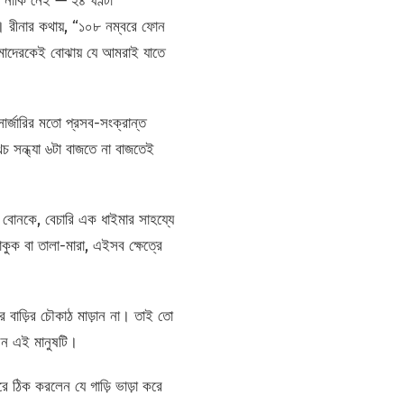
ই নাকি নেই — ২৪ ঘণ্টা
না। রীনার কথায়, “১০৮ নম্বরে ফোন
আমাদেরকেই বোঝায় যে আমরাই যাতে
ার্জারির মতো প্রসব-সংক্রান্ত
 সন্ধ্যা ৬টা বাজতে না বাজতেই
 বোনকে, বেচারি এক ধাইমার সাহয্যে
ক বা তালা-মারা, এইসব ক্ষেত্রে
কের বাড়ির চৌকাঠ মাড়ান না। তাই তো
লেন এই মানুষটি।
ে ঠিক করলেন যে গাড়ি ভাড়া করে