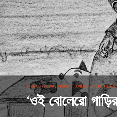
THINGS WE DO
,
WOMEN
,
DALITS
,
HEALTHCAR
‘ওই বোলেরো গাড়ির 