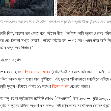
PHOTO • JIGYASA MISHRA
াঁর নবজাতকের খবরাখবর নিতে যান তিনি। ডানদিকে: অনুরাধার অস্থায়ী টিনের কুঁড়েঘরে যেতে হলে
়েছি কিনা, বাচ্চাটা হয়ে গেল,” বলে উঠলেন রীনা, “ভাগ্যিস আমি প্রথম থেকেই পর
 করে রেখেছিলাম! ঈশ্বর দোহাই। নাড়িটা কাটতে হল — এর আগে এমন কাজ আমি ন
়েটার জন্য করে দিলাম।”
য়েছিলেন অনুরাধা।
 ব্যাপক হ্রাস হলেও
বিশ্ব স্বাস্থ্য সংস্থার
(ডাব্লিউএইচও) মতে গর্ভাবস্থা চলাকালীন এ
া আজও প্রাণ হারান সারা পৃথিবীতে। এই মৃত্যুর পরিসংখ্যানে সবচাইতে এগিয়ে আ
রসূতি মৃত্যুর খতিয়ানে একাই ১২ শতাংশ
নিজের দখলে
রেখেছে ভারত।
যুর অনুপাত বা ম্যাটারনাল মর্টালিটি রেশিও (এমএমআর) ছিল ১০৩ — প্রতি ১০০,০০০
খ্যাটি বাস্তবের চাইতে বহুগুণে কম হলেও সেটা রাষ্ট্রসংঘের সাস্টেনেবল ডেভেলপম