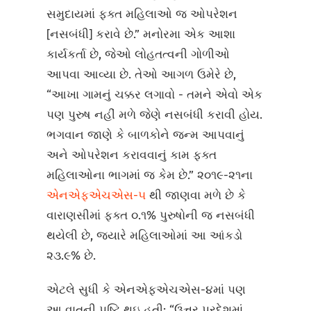
સમુદાયમાં ફક્ત મહિલાઓ જ ઓપરેશન
[નસબંધી] કરાવે છે.” મનોરમા એક આશા
કાર્યકર્તા છે, જેઓ લોહતત્વની ગોળીઓ
આપવા આવ્યા છે. તેઓ આગળ ઉમેરે છે,
“આખા ગામનું ચક્કર લગાવો - તમને એવો એક
પણ પુરુષ નહીં મળે જેણે નસબંધી કરાવી હોય.
ભગવાન જાણે કે બાળકોને જન્મ આપવાનું
અને ઓપરેશન કરાવવાનું કામ ફક્ત
મહિલાઓના ભાગમાં જ કેમ છે.” ૨૦૧૯-૨૧ના
એનએફએચએસ-૫
થી જાણવા મળે છે કે
વારાણસીમાં ફક્ત ૦.૧% પુરુષોની જ નસબંધી
થયેલી છે, જ્યારે મહિલાઓમાં આ આંકડો
૨૩.૯% છે.
એટલે સુધી કે એનએફએચએસ-૪માં પણ
આ વાતની પુષ્ટિ થઇ હતી: “ઉત્તર પ્રદેશમાં