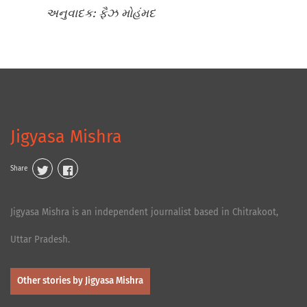
અનુવાદક: ફૈઝ મોહંમદ
Jigyasa Mishra
Share
Jigyasa Mishra is an independent journalist based in Chitrakoot,
Uttar Pradesh.
Other stories by Jigyasa Mishra