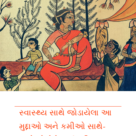
સ્વાસ્થ્ય સાથે જોડાયેલા આ
મુદ્દાઓ અને કમીઓ સાથે-