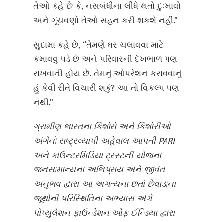
તેઓ કહે છે કે, નસબંધીના લીધે થતો દુઃખાવો
અને ગૂંચવણો તેઓ સહન કરી શકશે નહીં.”
સુદામા કહે છે, “તેમણે ઘર ચલાવવા માટે
કમાવવું પડે છે અને પરિવારની દેખભાળ પણ
રાખવાની હોય છે. તેમનું ઓપરેશન કરાવવાનું
હું કેવી રીતે વિચારી શકું? આ તો વિકલ્પ પણ
નથી.”
ગ્રામીણ ભારતના કિશોરો અને કિશોરીઓ
અંગેનો રાષ્ટ્રવ્યાપી અહેવાલ આપતી PARI
અને કાઉન્ટરમિડિયા ટ્રસ્ટની યોજના
જનસામાન્યના અભિપ્રાય અને જીવંત
અનુભવ દ્વારા આ અગત્યના છતાં છેવાડાના
જૂથોની પરિસ્થિતિના અભ્યાસ અંગે
પોપ્યુલેશન ફાઉન્ડેશન ઓફ ઈન્ડિયા દ્વારા