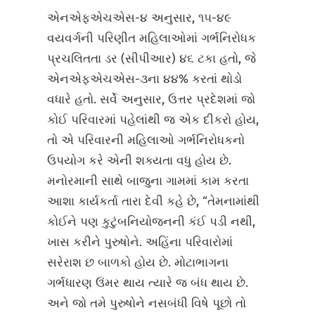
એનએફએચએસ-૪ અનુસાર, ૧૫-૪૯
વયવર્ગની પરિણીત મહિલાઓમાં ગર્ભનિરોધક
પ્રચલિતતા ડર (સીપીઆર) ૪૬ ટકા હતો, જે
એનએફએચએસ-૩ના ૪૪% કરતાં થોડો
વધારે હતો. સર્વે અનુસાર, ઉત્તર પ્રદેશમાં જો
કોઈ પરિવારમાં પહેલાંથી જ એક દીકરો હોય,
તો એ પરિવારની મહિલાઓ ગર્ભનિરોધકનો
ઉપયોગ કરે એની શક્યતા વધુ હોય છે.
મનોરમાની સાથે બાજુના ગામમાં કામ કરતા
આશા કાર્યકર્તા તારા દેવી કહે છે, “તેમનામાંથી
કોઈને પણ કુટુંબનિયોજનની કંઈ પડી નથી,
ખાસ કરીને પુરુષોને. અહિંના પરિવારોમાં
સરેરાશ છ બાળકો હોય છે. મોટાભાગના
ગર્ભધારણ ઉંમર થાય ત્યારે જ બંધ થાય છે.
અને જો તમે પુરુષોને નસબંધી વિષે પૂછો તો