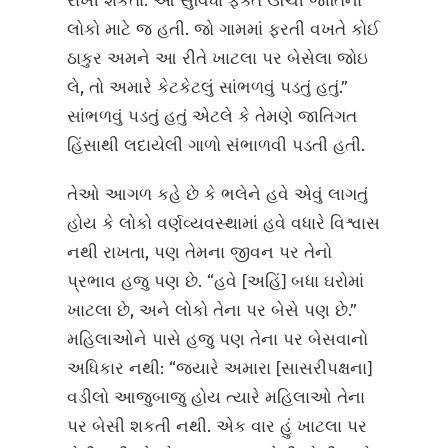
રાખી શકતા. આ સુવિધા ફક્ત ઊંચી જાતિના
લોકો માટે જ હતી. જો ગામમાં ફરતી વખતે કોઈ
ઠાકુર અમને આ રીતે ખાટલા પર બેસેલા જોઇ
લે, તો અમારે કેટકેટલું સાંભળવું પડતું હતું.”
સાંભળવું પડતું હતું એટલે કે તેમણે જાતિગત
હિંસાથી લદાયેલી ગાળો સંભાળવી પડતી હતી.
તેઓ આગળ કહે છે કે ભલેને હવે એવું લાગતું
હોય કે લોકો વર્ણવ્યવસ્થામાં હવે વધારે વિશ્વાસ
નથી રાખતા, પણ તેમના જીવન પર તેનો
પ્રભાવ હજુ પણ છે. “હવે [અહિં] બધા ઘરોમાં
ખાટલા છે, અને લોકો તેના પર બેસે પણ છે.”
મહિલાઓને પાસે હજુ પણ તેના પર બેસવાનો
અધિકાર નથી: “જ્યારે અમારા [સાસરીપક્ષના]
વડીલો આજુબાજુ હોય ત્યારે મહિલાઓ તેના
પર બેસી શકતી નથી. એક વાર હું ખાટલા પર