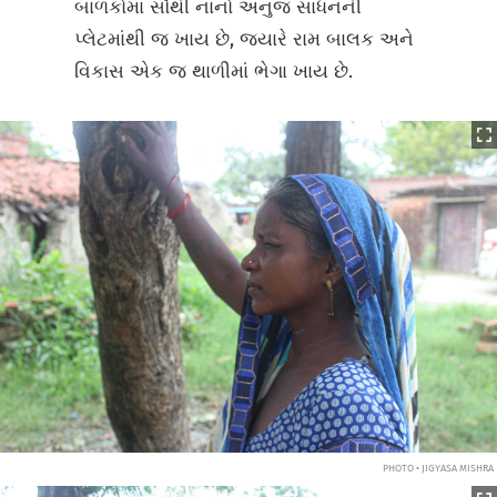
બાળકોમાં સૌથી નાનો અનુજ સાધનની
પ્લેટમાંથી જ ખાય છે, જ્યારે રામ બાલક અને
વિકાસ એક જ થાળીમાં ભેગા ખાય છે.
PHOTO • JIGYASA MISHRA