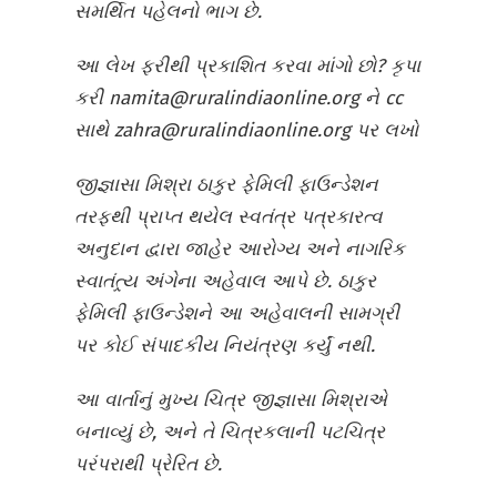
સમર્થિત પહેલનો ભાગ છે.
આ લેખ ફરીથી પ્રકાશિત કરવા માંગો છો? કૃપા
કરી namita@ruralindiaonline.org ને cc
સાથે zahra@ruralindiaonline.org પર લખો
જીજ્ઞાસા મિશ્રા ઠાકુર ફેમિલી ફાઉન્ડેશન
તરફથી પ્રાપ્ત થયેલ સ્વતંત્ર પત્રકારત્વ
અનુદાન દ્વારા જાહેર આરોગ્ય અને નાગરિક
સ્વાતંત્ર્ય અંગેના અહેવાલ આપે છે. ઠાકુર
ફેમિલી ફાઉન્ડેશને આ અહેવાલની સામગ્રી
પર કોઈ સંપાદકીય નિયંત્રણ કર્યું નથી.
આ વાર્તાનું મુખ્ય ચિત્ર જીજ્ઞાસા મિશ્રાએ
બનાવ્યું છે, અને તે ચિત્રકલાની પટચિત્ર
પરંપરાથી પ્રેરિત છે.