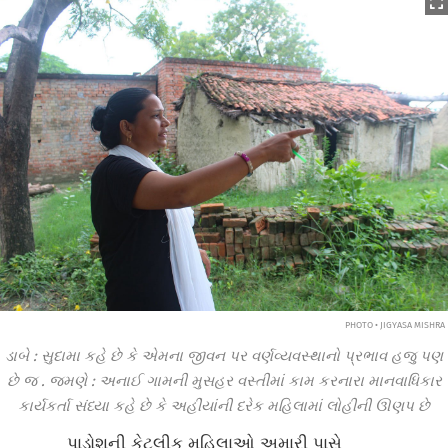
PHOTO • JIGYASA MISHRA
ડાબે
:
સુદામા
કહે
છે
કે
એમના
જીવન
પર
વર્ણવ્યવસ્થાનો
પ્રભાવ
હજુ
પણ
છે
જ
.
જમણે
:
અનાઈ
ગામની
મુસહર
વસ્તીમાં
કામ
કરનારા
માનવાધિકાર
કાર્યકર્તા
સંધ્યા
કહે
છે
કે
અહીંયાંની
દરેક
મહિલામાં
લોહીની
ઊણપ
છે
પાડોશની કેટલીક મહિલાઓ અમારી પાસે