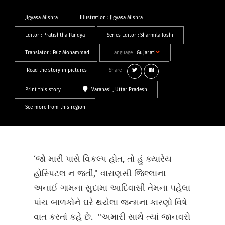
Jigyasa Mishra
Illustration :
Jigyasa Mishra
Editor :
Pratishtha Pandya
Series Editor :
Sharmila Joshi
Translator :
Faiz Mohammad
Language
Gujarati
Read the story in pictures
Share
Print this story
Varanasi
, Uttar Pradesh
See more from this region
‘જો મારી પાસે વિકલ્પ હોત, તો હું ક્યારેય
હોસ્પિટલ ન જતી," વારાણસી જિલ્લાના
અનાઈ ગામના સુદામા આદિવાસી તેમના પહેલા
પાંચ બાળકોને ઘરે થયેલા જન્મના કારણો વિષે
વાત કરતાં કહે છે. "અમારી સાથે ત્યાં જાનવરો