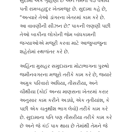
સુદામા એક ગૃહિણી છે અને તેમના ૫૭ વર્ષીય
પતી રામબહાદુર ખેતમજૂર છે. સુદામા કહે છે,
“અત્યારે તેઓ ડાંગરના ખેતરમાં કામ કરે છે.
આ વાવણીની સીઝન છે.” પાકની લણણી પછી
તેઓ બાકીના લોકોની જેમ બાંધકામની
જગ્યાઓએ મજૂરી કરવા માટે આજુબાજુના
શહેરોમાં સ્થળાંતર કરે છે.
અહિંના મુસહર સમુદાયના મોટાભાગના પુરુષો
જમીનવગરના મજૂરો તરીકે કામ કરે છે, જ્યારે
અમુક પરિવારો અધિયા, તીસરીયા, અને
ચૌથીયા (કોઈ અન્ય માણસના ખેતરમાં કરાર
અનુસાર કામ કરીને અડધો, એક તૃતીયાંશ, કે
પછી એક ચતુર્થાંશ ભાગ લેવો) તરીકે કામ કરે
છે. સુદામાના પતિ પણ તીસરીયા તરીકે કામ કરે
છે અને જે કંઈ પાક થાય છે તેમાંથી તેમને જે