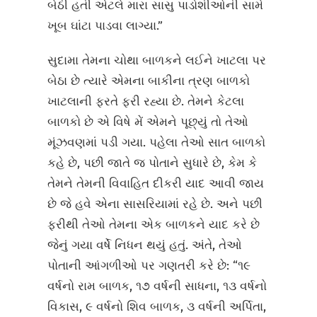
બેઠી હતી એટલે મારા સાસુ પાડોશીઓની સામે
ખૂબ ઘાંટા પાડવા લાગ્યા.”
સુદામા તેમના ચોથા બાળકને લઈને ખાટલા પર
બેઠા છે ત્યારે એમના બાકીના ત્રણ બાળકો
ખાટલાની ફરતે ફરી રહ્યા છે. તેમને કેટલા
બાળકો છે એ વિષે મેં એમને પૂછ્યું તો તેઓ
મૂંઝવણમાં પડી ગયા. પહેલા તેઓ સાત બાળકો
કહે છે, પછી જાતે જ પોતાને સુધારે છે, કેમ કે
તેમને તેમની વિવાહિત દીકરી યાદ આવી જાય
છે જે હવે એના સાસરિયામાં રહે છે. અને પછી
ફરીથી તેઓ તેમના એક બાળકને યાદ કરે છે
જેનું ગયા વર્ષે નિધન થયું હતું. અંતે, તેઓ
પોતાની આંગળીઓ પર ગણતરી કરે છે: “૧૯
વર્ષનો રામ બાળક, ૧૭ વર્ષની સાધના, ૧૩ વર્ષનો
વિકાસ, ૯ વર્ષનો શિવ બાળક, ૩ વર્ષની અર્પિતા,