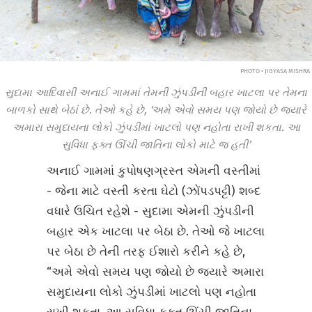
PHOTO • JIGYASA MISHRA
સુદામા આદિવાસી અનાઈ ગામમાં તેમની ઝુંપડીની બહાર ખાટલા પર તેમના
બાળકો સાથે બેઠાં છે. તેઓ કહે છે, ‘અમે એવો સમય પણ જોયો છે જ્યારે
અમારા સમુદાયના લોકો ઝુંપડીમાં ખાટલો પણ નહોતા રાખી શકતા. આ
સુવિધા ફક્ત ઊંચી જાતિના લોકો માટે જ હતી’
અનાઈ ગામમાં કુપોષણગ્રસ્ત એમની વસ્તીમાં
- જેના માટે વસ્તી કરતા ઘેટો (ઝોંપડપટ્ટી) શબ્દ
વધારે ઉચિત રહેશે - સુદામા એમની ઝુંપડીની
બહાર એક ખાટલા પર બેઠા છે. તેઓ જે ખાટલા
પર બેઠા છે તેની તરફ ઈશારો કરીને કહે છે,
“અમે એવો સમય પણ જોયો છે જ્યારે અમારા
સમુદાયના લોકો ઝુંપડીમાં ખાટલો પણ નહોતા