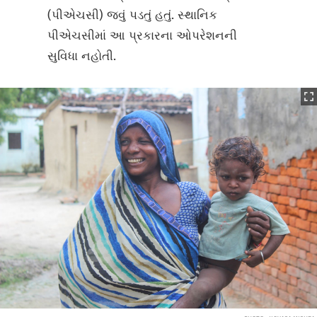
(પીએચસી) જવું પડતું હતું. સ્થાનિક
પીએચસીમાં આ પ્રકારના ઓપરેશનની
સુવિધા નહોતી.