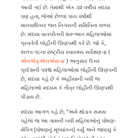
આવી ગઈ છે. તેમાંથી એક ૩૨ વર્ષીય સંધ્યા
પણ હતા, જેઓ છેલ્લાં પાંચ વર્ષોથી
માનવાધિકાર જન નિગરાની સમિતિના સભ્ય
છે. સંધ્યા વાતચીતની શરૂઆત મહિલાઓમાં
પ્રવર્તતી લોહીની ઊણપથી કરે છે. જો કે,
૨૦૧૫-૧૬ના રાષ્ટ્રીય સ્વાસ્થ્ય સર્વેક્ષણ-૪ (
એનએફએચએસ-૪
) અનુસાર ઉત્તર
પ્રદેશની ૫૨% મહિલાઓમાં લોહીની ઊણપની
છે, સંધ્યા કહે છે કે અહીંયાંની બધી જ
મહિલાઓ મધ્યમ કે તીવ્ર લોહીની ઊણપથી
પીડાય છે.
સંધ્યા આગળ કહે છે, “અમે થોડાક સમય
પહેલાં જ આ ગામની બધી મહિલાઓનું પોષણ-
મેપિંગ [પોષણનું મૂલ્યાંકન] કર્યું અને જાણ્યું કે