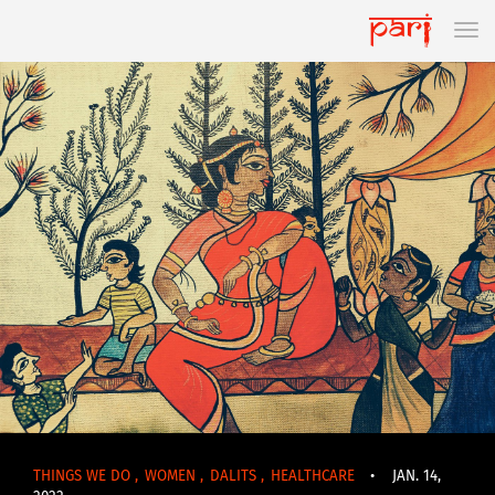
THINGS WE DO
,
WOMEN
,
DALITS
,
HEALTHCARE
•
JAN. 14,