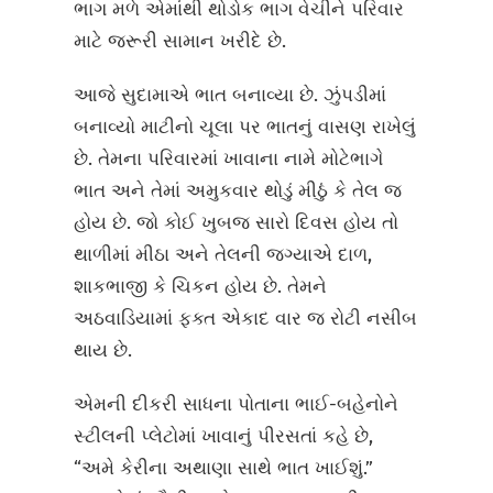
ભાગ મળે એમાંથી થોડોક ભાગ વેચીને પરિવાર
માટે જરૂરી સામાન ખરીદે છે.
આજે સુદામાએ ભાત બનાવ્યા છે. ઝુંપડીમાં
બનાવ્યો માટીનો ચૂલા પર ભાતનું વાસણ રાખેલું
છે. તેમના પરિવારમાં ખાવાના નામે મોટેભાગે
ભાત અને તેમાં અમુકવાર થોડું મીઠું કે તેલ જ
હોય છે. જો કોઈ ખુબજ સારો દિવસ હોય તો
થાળીમાં મીઠા અને તેલની જગ્યાએ દાળ,
શાકભાજી કે ચિકન હોય છે. તેમને
અઠવાડિયામાં ફક્ત એકાદ વાર જ રોટી નસીબ
થાય છે.
એમની દીકરી સાધના પોતાના ભાઈ-બહેનોને
સ્ટીલની પ્લેટોમાં ખાવાનું પીરસતાં કહે છે,
“અમે કેરીના અથાણા સાથે ભાત ખાઈશું.”