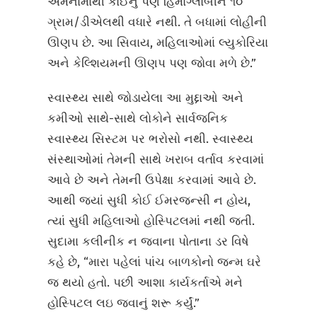
એમનામાંથી કોઈનું પણ હિમોગ્લોબીન ૧૦
ગ્રામ/ડીએલથી વધારે નથી. તે બધામાં લોહીની
ઊણપ છે. આ સિવાય, મહિલાઓમાં લ્યુકોરિયા
અને કેલ્શિયમની ઊણપ પણ જોવા મળે છે.”
સ્વાસ્થ્ય સાથે જોડાયેલા આ મુદ્દાઓ અને
કમીઓ સાથે-સાથે લોકોને સાર્વજનિક
સ્વાસ્થ્ય સિસ્ટમ પર ભરોસો નથી. સ્વાસ્થ્ય
સંસ્થાઓમાં તેમની સાથે ખરાબ વર્તાવ કરવામાં
આવે છે અને તેમની ઉપેક્ષા કરવામાં આવે છે.
આથી જ્યાં સુધી કોઈ ઈમરજન્સી ન હોય,
ત્યાં સુધી મહિલાઓ હોસ્પિટલમાં નથી જતી.
સુદામા કલીનીક ન જવાના પોતાના ડર વિષે
કહે છે, “મારા પહેલાં પાંચ બાળકોનો જન્મ ઘરે
જ થયો હતો. પછી આશા કાર્યકર્તાએ મને
હોસ્પિટલ લઇ જવાનું શરૂ કર્યું.”