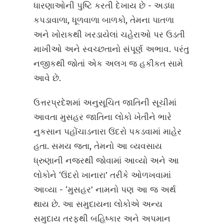
ધારણાઓની પુષ્ટિ કરતી દેખાય છે - અડધા
કપડાવાળા, ધૂળવાળા બાળકો, તેમના પાતળા
અને ખોરાકથી ખરડાયેલાં ચહેરાઓ પર ઉડતી
માખીઓ અને સ્વચ્છતાનો સંપૂર્ણ અભાવ. પરંતુ
નજીકથી જોતાં એક અલગ જ હકીકત સામે
આવે છે.
ઉત્તરપ્રદેશમાં અનુસૂચિત જાતિની સૂચીમાં
આવતા મુસહર જાતિના લોકો ખેતીને ભારે
નુકસાન પહોંચાડનારા ઉંદરો પકડવામાં માહેર
હતા. સમય જતા, તેમનો આ વ્યવસાય
ધ્રુણાની નજરથી જોવામાં આવ્યો અને આ
લોકોને ‘ઉંદરો ખાનારા’ તરીકે ઓળખવામાં
આવ્યા - ‘મુસહર’ નામનો પણ આ જ અર્થ
થાય છે. આ સમુદાયના લોકોએ અન્ય
સમુદાય તરફથી બહિષ્કાર અને અપમાન