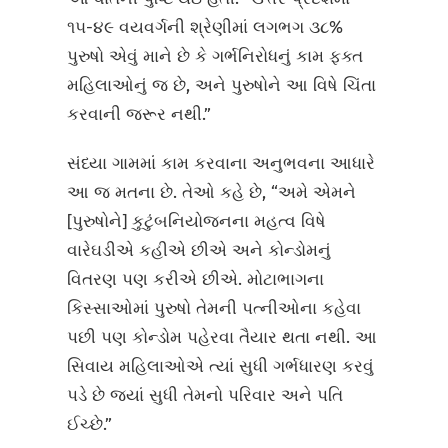
૧૫-૪૯ વયવર્ગની શ્રેણીમાં લગભગ ૩૮%
પુરુષો એવું માને છે કે ગર્ભનિરોધનું કામ ફક્ત
મહિલાઓનું જ છે, અને પુરુષોને આ વિષે ચિંતા
કરવાની જરૂર નથી.”
સંધ્યા ગામમાં કામ કરવાના અનુભવના આધારે
આ જ મતના છે. તેઓ કહે છે, “અમે એમને
[પુરુષોને] કુટુંબનિયોજનના મહત્વ વિષે
વારેઘડીએ કહીએ છીએ અને કોન્ડોમનું
વિતરણ પણ કરીએ છીએ. મોટાભાગના
કિસ્સાઓમાં પુરુષો તેમની પત્નીઓના કહેવા
પછી પણ કોન્ડોમ પહેરવા તૈયાર થતા નથી. આ
સિવાય મહિલાઓએ ત્યાં સુધી ગર્ભધારણ કરવું
પડે છે જ્યાં સુધી તેમનો પરિવાર અને પતિ
ઈચ્છે.”