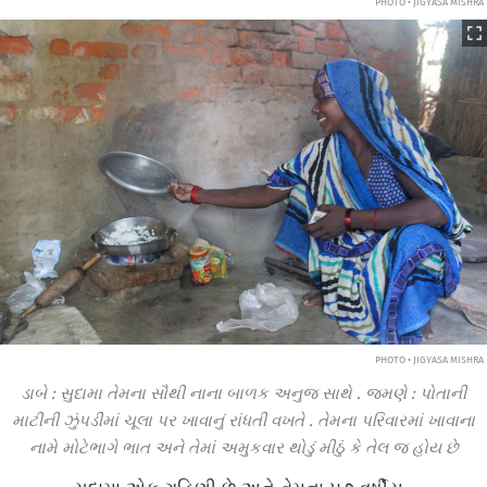
PHOTO • JIGYASA MISHRA
PHOTO • JIGYASA MISHRA
ડાબે
:
સુદામા
તેમના
સૌથી
નાના
બાળક
અનુજ
સાથે
.
જમણે
:
પોતાની
માટીની
ઝુંપડીમાં
ચૂલા
પર
ખાવાનું
રાંધતી
વખતે
.
તેમના
પરિવારમાં
ખાવાના
નામે
મોટેભાગે
ભાત અને
તેમાં
અમુકવાર
થોડું
મીઠું
કે
તેલ
જ
હોય
છે