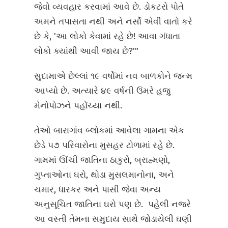
જેવો વ્યવહાર કરવામાં આવે છે. ડોકટરો પોતે
અમને તપાસતા નથી અને નર્સો એવી વાતો કરે
છે કે, 'આ લોકો કેવામાં રહે છે! આવા ગંધાતા
લોકો ક્યાંથી આવી જાય છે?'"
સુદામાએ છેલ્લાં ૧૯ વર્ષોમાં નવ બાળકોને જન્મ
આપ્યો છે. અત્યારે ૪૯ વર્ષની ઉંમરે હજુ
મેનોપોઝને પહોંચ્યા નથી.
તેઓ બારાગાંવ બ્લોકમાં આવેલા ગામના એક
છેડે ૫૭ પરિવારોના મુસહર ટોળામાં રહે છે.
ગામમાં ઊંચી જાતિના ઠાકુરો, બ્રાહ્મણો,
ગુપ્તાઓના ઘરો, થોડા મુસલમાનોના, અને
ચમાર, ધારકર અને પાસી જેવા અન્ય
અનુસૂચિત જાતિના ઘરો પણ છે. પહેલી નજરે
આ વસ્તી તેમના સમુદાય સાથે જોડાયેલી ઘણી