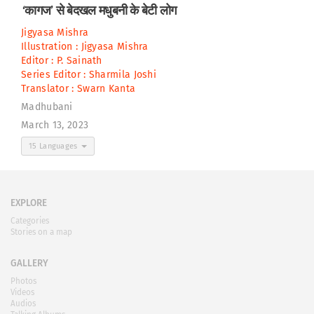
‘कागज’ से बेदखल मधुबनी के बेटी लोग
Jigyasa Mishra
Illustration :
Jigyasa Mishra
Editor :
P. Sainath
Series Editor :
Sharmila Joshi
Translator :
Swarn Kanta
Madhubani
March 13, 2023
15 Languages
EXPLORE
Categories
Stories on a map
GALLERY
Photos
Videos
Audios