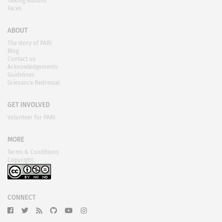
Talking Albums
Faces
ABOUT
The story of PARI
Blog
Contact us
Acknowledgements
Guidelines
Grievance Redressal
GET INVOLVED
Volunteer for PARI
MORE
Terms & Conditions
Copyright
CONNECT