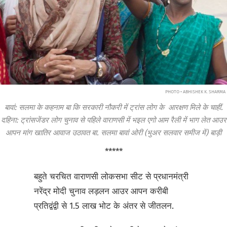
PHOTO • ABHISHEK K. SHARMA
बावां: सलमा के कहनाम बा कि सरकारी नौकरी में ट्रांस लोग के आरक्षण मिले के चाहीं.
दहिना: ट्रांसजेंडर लोग चुनाव से पहिले वाराणसी में भइल एगो आम रैली में भाग लेत आउर
आपन मांग खातिर आवाज उठावत बा. सलमा बावां ओरी (भुअर सलवार समीज में) बाड़ी
*****
बहुते चरचित वाराणसी लोकसभा सीट से प्रधानमंत्री
नरेंद्र मोदी चुनाव लड़लन आउर आपन करीबी
प्रतिद्वंद्वी से 1.5 लाख भोट के अंतर से जीतलन.