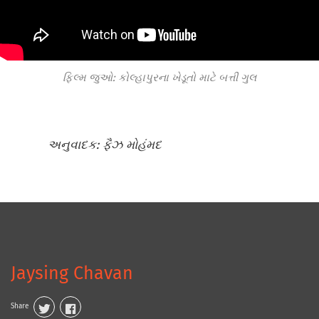
ફિલ્મ જુઓ: કોલ્હાપુરના ખેડૂતો માટે બત્તી ગુલ
અનુવાદક: ફૈઝ મોહંમદ
Jaysing Chavan
Share