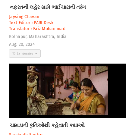
નફરતની લહેર સામે ભાઈચારાની તરંગ
Jaysing Chavan
Text Editor :
PARI Desk
Translator :
Faiz Mohammad
Kolhapur, Maharashtra, India
Aug. 20, 2024
15 Languages
ચામડાની કૃતિઓથી કહેવાતી કથાઓ
Sangeeth Sankar