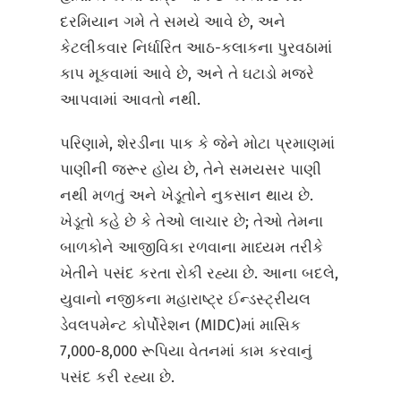
દરમિયાન ગમે તે સમયે આવે છે, અને
કેટલીકવાર નિર્ધારિત આઠ-કલાકના પુરવઠામાં
કાપ મૂકવામાં આવે છે, અને તે ઘટાડો મજરે
આપવામાં આવતો નથી.
પરિણામે, શેરડીના પાક કે જેને મોટા પ્રમાણમાં
પાણીની જરૂર હોય છે, તેને સમયસર પાણી
નથી મળતું અને ખેડૂતોને નુકસાન થાય છે.
ખેડૂતો કહે છે કે તેઓ લાચાર છે; તેઓ તેમના
બાળકોને આજીવિકા રળવાના માધ્યમ તરીકે
ખેતીને પસંદ કરતા રોકી રહ્યા છે. આના બદલે,
યુવાનો નજીકના મહારાષ્ટ્ર ઈન્ડસ્ટ્રીયલ
ડેવલપમેન્ટ કોર્પોરેશન (MIDC)માં માસિક
7,000-8,000 રૂપિયા વેતનમાં કામ કરવાનું
પસંદ કરી રહ્યા છે.