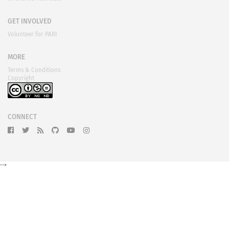
GET INVOLVED
Volunteer for PARI
MORE
Terms & Conditions
Copyright
CONNECT
-->