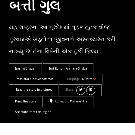
બત્તી ગુલ
મહારાષ્ટ્રના આ પ્રદેશમાં તૂટક તૂટક વીજ
પુરવઠાએ ખેડૂતોના જીવનને અસ્તવ્યસ્ત કરી
નાખ્યું છે. તેના વિષેની એક ટૂંકી ફિલ્મ
Jaysing Chavan
Text Editor :
Archana Shukla
Translator :
Faiz Mohammad
Language
Gujarati
Read the story in pictures
Share
Print this story
Kolhapur
, Maharashtra
See more from this region