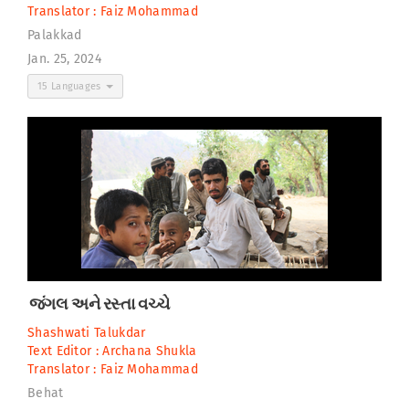
Translator :
Faiz Mohammad
Palakkad
Jan. 25, 2024
15 Languages
જંગલ અને રસ્તા વચ્ચે
Shashwati Talukdar
Text Editor :
Archana Shukla
Translator :
Faiz Mohammad
Behat