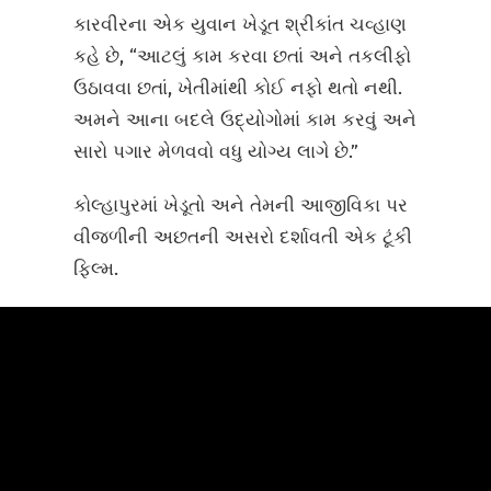
કારવીરના એક યુવાન ખેડૂત શ્રીકાંત ચવ્હાણ
કહે છે, “આટલું કામ કરવા છતાં અને તકલીફો
ઉઠાવવા છતાં, ખેતીમાંથી કોઈ નફો થતો નથી.
અમને આના બદલે ઉદ્યોગોમાં કામ કરવું અને
સારો પગાર મેળવવો વધુ યોગ્ય લાગે છે.”
કોલ્હાપુરમાં ખેડૂતો અને તેમની આજીવિકા પર
વીજળીની અછતની અસરો દર્શાવતી એક ટૂંકી
ફિલ્મ.