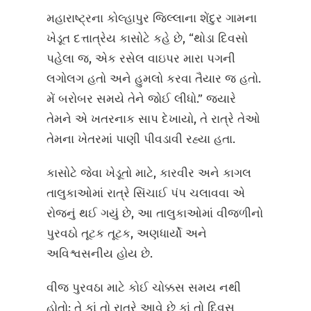
મહારાષ્ટ્રના કોલ્હાપુર જિલ્લાના શેંદુર ગામના
ખેડૂત દત્તાત્રેય કાસોટે કહે છે, “થોડા દિવસો
પહેલા જ, એક રસેલ વાઇપર મારા પગની
લગોલગ હતો અને હુમલો કરવા તૈયાર જ હતો.
મેં બરોબર સમયે તેને જોઈ લીધો.” જ્યારે
તેમને એ ખતરનાક સાપ દેખાયો, તે રાત્રે તેઓ
તેમના ખેતરમાં પાણી પીવડાવી રહ્યા હતા.
કાસોટે જેવા ખેડૂતો માટે, કારવીર અને કાગલ
તાલુકાઓમાં રાત્રે સિંચાઈ પંપ ચલાવવા એ
રોજનું થઈ ગયું છે, આ તાલુકાઓમાં વીજળીનો
પુરવઠો તૂટક તૂટક, અણધાર્યો અને
અવિશ્વસનીય હોય છે.
વીજ પુરવઠા માટે કોઈ ચોક્કસ સમય નથી
હોતો: તે કાં તો રાત્રે આવે છે કાં તો દિવસ