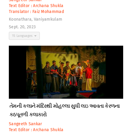
Text Editor :
Archana Shukla
Translator :
Faiz Mohammad
Koonathara, Vaniyamkulam
Sept. 20, 2023
15 Languages
તેમની કલાને મંદિરથી મોહલ્લા સુધી લઇ આવતા કેરળના
કઠપૂતળી કલાકારો
Sangeeth Sankar
Text Editor :
Archana Shukla