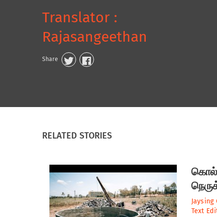
Translator :
Rajasangeethan
Share
RELATED STORIES
கொல்ஹ
நெருக
Jaysing
Text Edi