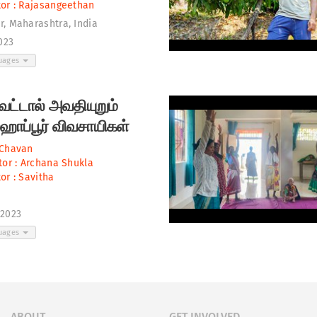
or :
Rajasangeethan
r, Maharashtra, India
2023
guages
ெட்டால் அவதியுறும்
ாப்பூர் விவசாயிகள்
 Chavan
tor :
Archana Shukla
or :
Savitha
 2023
guages
ABOUT
GET INVOLVED