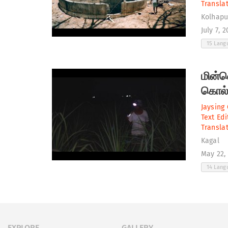
Translat
Kolhapu
July 7, 
15 Lan
மின்வ
கொல்ஹ
Jaysing
Text Edi
Translat
Kagal
May 22,
14 Lan
EXPLORE
GALLERY