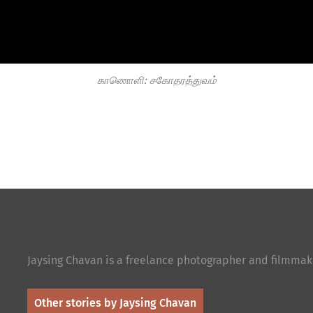
காணொளி: சகோதரத்துவம்
Jaysing Chavan is a freelance photographer and filmmak
Other stories by Jaysing Chavan