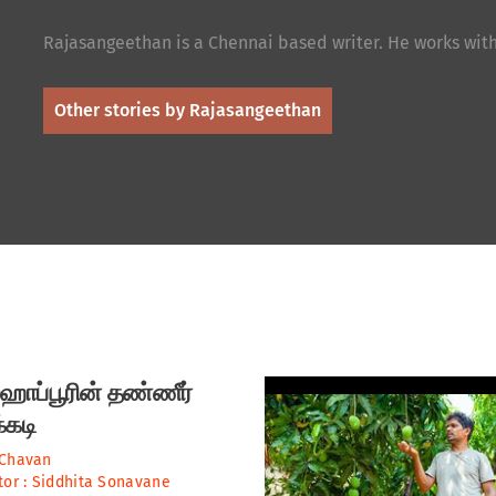
Rajasangeethan is a Chennai based writer. He works with
Other stories by Rajasangeethan
ாப்பூரின் தண்ணீர்
்கடி
 Chavan
tor :
Siddhita Sonavane