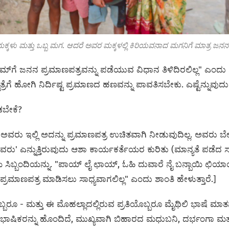
ಕ್ಕಳು ಮತ್ತು ಒಬ್ಬ ಮಗ. ಆದರೆ ಅವರ ಮಕ್ಕಳಲ್ಲಿ ಕಿರಿಯವನಾದ ಮಗನಿಗೆ ಮಾತ್ರ ಜನನ
ೂನಮ್‌ಗೆ ಜನನ ಪ್ರಮಾಣಪತ್ರವನ್ನು ಪಡೆಯುವ ವಿಧಾನ ತಿಳಿದಿರಲಿಲ್ಲ" ಎಂದು ಶ
ತ್ರೆಗೆ ಹೋಗಿ ನಿರ್ದಿಷ್ಟ ಪ್ರಮಾಣದ ಹಣವನ್ನು ಪಾವತಿಸಬೇಕು. ಎಷ್ಟೆನ್ನುವುದು 
ಡಬೇಕೆ?
! ಅವರು ಇಲ್ಲಿ ಅದನ್ನು ಪ್ರಮಾಣಪತ್ರ ಉಚಿತವಾಗಿ ನೀಡುವುದಿಲ್ಲ. ಅವರು ಬ
ರು' ಎನ್ನುತ್ತಿರುವುದು ಆಶಾ ಕಾರ್ಯಕರ್ತೆಯರ ಕುರಿತು (ಮಾನ್ಯತೆ ಪಡೆದ
ರೆಯ ಸಿಬ್ಬಂದಿಯನ್ನು. "ಪಾಯ್ ಲೈ ಛಾಯ್, ಓಹಿ ದುವಾರೆ ನೈ ಬನ್ಬಾಯಿ ಛಿ
್ರಮಾಣಪತ್ರ ಮಾಡಿಸಲು ಸಾಧ್ಯವಾಗಲಿಲ್ಲ" ಎಂದು ಶಾಂತಿ ಹೇಳುತ್ತಾರೆ.]
್ಬರೂ - ಮತ್ತು ಈ ಮೊಹಲ್ಲಾದಲ್ಲಿರುವ ಪ್ರತಿಯೊಬ್ಬರೂ ಮೈಥಿಲಿ ಭಾಷೆ ಮಾ
್ಚು ಭಾಷಿಕರನ್ನು ಹೊಂದಿದೆ, ಮುಖ್ಯವಾಗಿ ಬಿಹಾರದ ಮಧುಬನಿ, ದರ್ಭಂಗಾ ಮತ್ತು