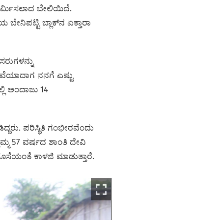
ಿರ್ಮಿಸಲಾದ ಬೇಲಿಯಿದೆ.
ನಿಪಟ್ಟಿ ಬ್ಲಾಕ್‌ನ ಏಕ್ತಾರಾ
ಸರುಗಳನ್ನು
ುವೆಯಾದಾಗ ನನಗೆ ಎಷ್ಟು
್ಲಿ ಅಂದಾಜು 14
್ದರು. ಪರಿಸ್ಥಿತಿ ಗಂಭೀರವೆಂದು
ಮ್ಮ 57 ವರ್ಷದ ಶಾಂತಿ ದೇವಿ
 ಸೊಸೆಯಂತೆ ಕಾಳಜಿ ಮಾಡುತ್ತಾರೆ.