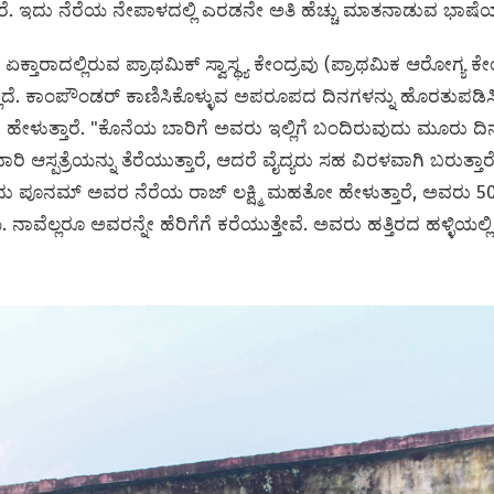
ೆ. ಇದು ನೆರೆಯ ನೇಪಾಳದಲ್ಲಿ ಎರಡನೇ ಅತಿ ಹೆಚ್ಚು ಮಾತನಾಡುವ ಭಾಷೆಯ
ಕ್ತಾರಾದಲ್ಲಿರುವ ಪ್ರಾಥಮಿಕ್ ಸ್ವಾಸ್ಥ್ಯ ಕೇಂದ್ರವು (ಪ್ರಾಥಮಿಕ ಆರೋಗ್
ೆ. ಕಾಂಪೌಂಡರ್ ಕಾಣಿಸಿಕೊಳ್ಳುವ ಅಪರೂಪದ ದಿನಗಳನ್ನು ಹೊರತುಪಡಿಸಿ, ಪ
ರು ಹೇಳುತ್ತಾರೆ. "ಕೊನೆಯ ಬಾರಿಗೆ ಅವರು ಇಲ್ಲಿಗೆ ಬಂದಿರುವುದು ಮೂರು ದ
ರಿ ಆಸ್ಪತ್ರೆಯನ್ನು ತೆರೆಯುತ್ತಾರೆ, ಆದರೆ ವೈದ್ಯರು ಸಹ ವಿರಳವಾಗಿ ಬರುತ್ತಾ
ದು ಪೂನಮ್ ಅವರ ನೆರೆಯ ರಾಜ್ ಲಕ್ಷ್ಮಿ ಮಹತೋ ಹೇಳುತ್ತಾರೆ, ಅವರು 5
. ನಾವೆಲ್ಲರೂ ಅವರನ್ನೇ ಹೆರಿಗೆಗೆ ಕರೆಯುತ್ತೇವೆ. ಅವರು ಹತ್ತಿರದ ಹಳ್ಳಿಯಲ್ಲಿ