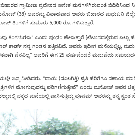
 ಬಿಹಾರದ ಗ್ರಾಮೀಣ ಪ್ರದೇಶದ ಅನೇಕ ಮನೆಗಳಿಗಿರುವಂತೆ ಬಿದಿರಿನಿಂದ ನ
ನೋಜ್ (38) ಅವರನ್ನು ವಿವಾಹವಾದ ಅವರು ಬಿಹಾರದ ಮಧುಬನಿ ಜಿಲ್ಲೆಯ ಬೇ
 ಮನೋಜ್ ತಿಂಗಳಿಗೆ ಸುಮಾರು 6,000 ರೂ. ಗಳಿಸುತ್ತಾರೆ.
ಲವು ತಿಂಗಳುಗಳು" ಎಂದು ಪೂನಂ ಹೇಳುತ್ತಾರೆ [ಲೇಖನದಲ್ಲಿರುವ ಎಲ್ಲಾ ಹೆ
ಾರ್ ಕಾರ್ಡ್ ನನ್ನ ಗಂಡನ ಹತ್ತಿರವಿದೆ. ಅವರು ಇದೀಗ ಮನೆಯಲ್ಲಿಲ್ಲ. ಮದ
ಚಿತವಾಗಿ ನೆನಪಿಲ್ಲ." ಅವರಿಗೆ ಈಗ 25 ವರ್ಷವೆಂದರೆ ಮದುವೆಯ ಸಮಯದಲ
ಲೇ ಜನ್ಮ ನೀಡಿದರು. "ದಾಯಿ (ಸೂಲಗಿತ್ತಿ) ಪ್ರತಿ ಹೆರಿಗೆಗೂ ಸಹಾಯ ಮಾಡಿದ
ತ್ರೆಗಳಿಗೆ ಹೋಗುವುದನ್ನು ಪರಿಗಣಿಸುತ್ತೇವೆ" ಎಂದು ಮನೋಜ್ ಅವರ ಚಿಕ್ಕ
ಲಾದಲ್ಲಿ ಪಕ್ಕದ ಮನೆಯಲ್ಲಿ ವಾಸಿಸುತ್ತಿದ್ದು ಪೂನಮ್ ಅವರನ್ನು ತನ್ನ ಸ್ವಂತ