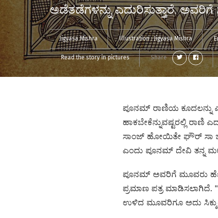
ಅಡೆತಡೆಗಳನ್ನು ಎದುರಿಸುತ್ತಾರೆ. ಅವರಿಗೆ
Jigyasa Mishra
Illustration :
Jigyasa Mishra
E
Read the story in pictures
Share
ಪೂನಮ್ ರಾಣಿಯ ಕೂದಲನ್ನು ಎರಡು ಭ
ಹಾಕಬೇಕೆನ್ನುವಷ್ಟರಲ್ಲಿ ರಾಣಿ ಎ
ಸಾಂಜ್‌ ಹೋಯಿತೇ ಘೌರ್‌ ಸಾ ಭೈ
ಎಂದು ಪೂನಮ್ ದೇವಿ ತನ್ನ ಮಕ್ಕ
ಪೂನಮ್‌ ಅವರಿಗೆ ಮೂವರು ಹೆಣ್ಣ
ಪ್ರಮಾಣ ಪತ್ರ ಮಾಡಿಸಲಾಗಿದೆ. "
ಉಳಿದ ಮೂವರಿಗೂ ಅದು ಸಿಕ್ಕುತ್ತ