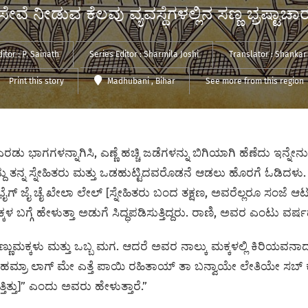
 ಸೇವೆ ನೀಡುವ ಕೆಲವು ವ್ಯವಸ್ಥೆಗಳಲ್ಲಿನ ಸಣ್ಣ ಭ್ರಷ್ಟಾ
ditor :
P. Sainath
Series Editor :
Sharmila Joshi
Translator :
Shankar
Print this story
Madhubani
, Bihar
See more from this region
ಾಗಗಳನ್ನಾಗಿಸಿ, ಎಣ್ಣೆ ಹಚ್ಚಿ ಜಡೆಗಳನ್ನು ಬಿಗಿಯಾಗಿ ಹೆಣೆದು ಇನ್ನೇನು ರಬ
ದ್ದು ತನ್ನ ಸ್ನೇಹಿತರು ಮತ್ತು ಒಡಹುಟ್ಟಿದವರೊಡನೆ ಆಡಲು ಹೊರಗೆ ಓಡಿದಳು. ʼ
ಗ್‌ ಜೈ ಚೈ ಖೇಲಾ ಲೇಲ್‌ [ಸ್ನೇಹಿತರು ಬಂದ ತಕ್ಷಣ, ಅವರೆಲ್ಲರೂ ಸಂಜೆ ಆ
ಳ ಬಗ್ಗೆ ಹೇಳುತ್ತಾ ಅಡುಗೆ ಸಿದ್ಧಪಡಿಸುತ್ತಿದ್ದರು. ರಾಣಿ, ಅವರ ಎಂಟು 
ುಮಕ್ಕಳು ಮತ್ತು ಒಬ್ಬ ಮಗ. ಆದರೆ ಅವರ ನಾಲ್ಕು ಮಕ್ಕಳಲ್ಲಿ ಕಿರಿಯವನಾದ
ಹಮ್ರಾ ಲಾಗ್‌ ಮೇ ಎತ್ತೆ ಪಾಯಿ ರಹಿತಾಯ್ ತಾ ಬನ್ವಾಯೇ ಲೇತಿಯೇ ಸಬ್ ಕೇ [
ಿತ್ತು]” ಎಂದು ಅವರು ಹೇಳುತ್ತಾರೆ.”