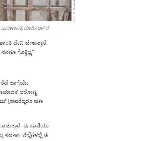
PHOTO • JIGYASA MISHRA
 ಪ್ರಮಾಣಪತ್ರ ಮಾಡಿಸಲಾಗಿದೆ
ಾಂತಿ ದೇವಿ ಹೇಳುತ್ತಾರೆ.
ನನಗೂ ಗೊತ್ತಿಲ್ಲ."
ೇರೆಡೆ ಹಾಗೆಯೇ
 ಸಾಮಾಜಿಕ ಆರೋಗ್ಯ
ಯಾಯ್ [ಅವರೆಲ್ಲರೂ ಹಣ
ತನಾಡುತ್ತಾರೆ. ಈ ಭಾಷೆಯು
 ಸಹರ್ಸಾ ಜಿಲ್ಲೆಗಳಲ್ಲಿ ಈ