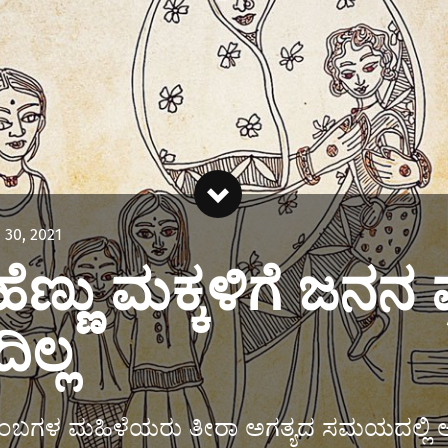
 30, 2021
ಹೆಣ್ಣು ಮಕ್ಕಳಿಗೆ ಜನನ 
ಲ್ಲ
ುಂಬಗಳ ಮಹಿಳೆಯರು ತೀರಾ ಅಗತ್ಯದ ಸಮಯದಲ್ಲಿ ಆ