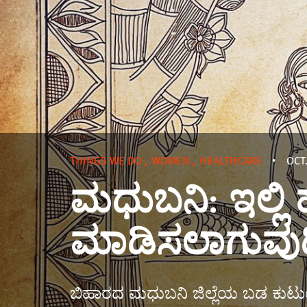
THINGS WE DO
,
WOMEN
,
HEALTHCARE
•
OCT.
ಮಧುಬನಿ: ಇಲ್ಲಿ 
ಮಾಡಿಸಲಾಗುವುದಿ
ಬಿಹಾರದ ಮಧುಬನಿ ಜಿಲ್ಲೆಯ ಬಡ ಕುಟ