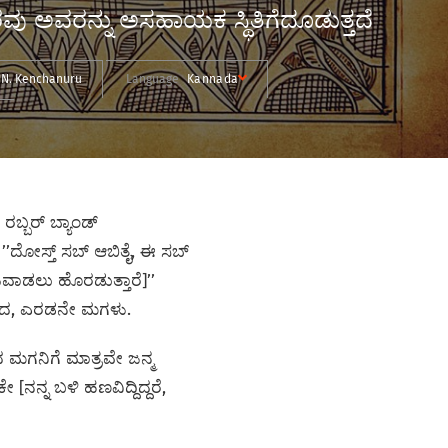
ಚಾರವು ಅವರನ್ನು ಅಸಹಾಯಕ ಸ್ಥಿತಿಗೆದೂಡುತ್ತದೆ
 N. Kenchanuru
Language
Kannada
್ಬರ್‌ ಬ್ಯಾಂಡ್‌
ʼದೋಸ್ತ್‌ ಸಬ್‌ ಆಬಿತೈ, ಈ ಸಬ್‌
ಟವಾಡಲು ಹೊರಡುತ್ತಾರೆ]ʼʼ
ವರ್ಷದ, ಎರಡನೇ ಮಗಳು.
 ಮಗನಿಗೆ ಮಾತ್ರವೇ ಜನ್ಮ
ನನ್ನ ಬಳಿ ಹಣವಿದ್ದಿದ್ದರೆ,