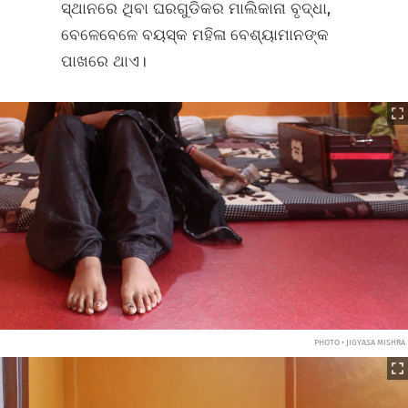
ସ୍ଥାନରେ ଥିବା ଘରଗୁଡିକର ମାଲିକାନା ବୃଦ୍ଧା,
ବେଳେବେଳେ ବୟସ୍କ ମହିଳା ବେଶ୍ୟାମାନଙ୍କ
ପାଖରେ ଥାଏ।
PHOTO • JIGYASA MISHRA