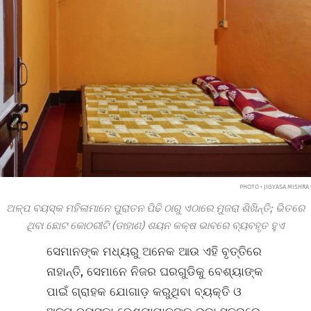
PHOTO • JIGYASA MISHRA
ଅଳ୍ପ ବୟସ୍କ ମହିଳାମାନେ ପୁରାତନ ପିଢି ଠାରୁ ଏଠାରେ ମୁଜରା ଶିଖିନ୍ତି; ଭିତରେ
ଥିବା ଛୋଟ କୋଠରୀଟି (ଡାହାଣ) ଶୟନ କକ୍ଷ ଭାବରେ ବ୍ୟବହୃତ ହୁଏ
ସେମାନଙ୍କ ମଧ୍ୟରୁ ଅନେକ ଆଉ ଏହି ବୃତ୍ତିରେ
ନାହାନ୍ତି, ସେମାନେ ନିଜର ଘରଗୁଡିକୁ ବେଶ୍ୟାଙ୍କ
ପାଇଁ ଗ୍ରାହକ ଯୋଗାଡ଼ କରୁଥିବା ବ୍ୟକ୍ତି ଓ