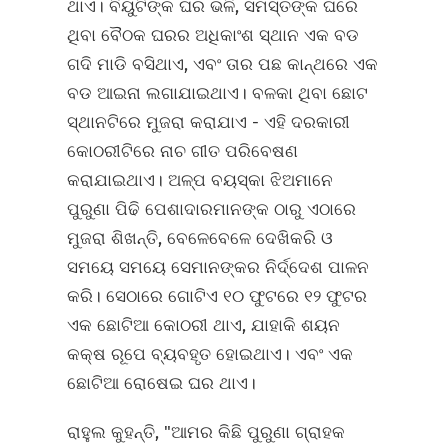
ଥାଏ। ବିୟୁଟିଙ୍କ ଘର ଭଳି, ସମସ୍ତଙ୍କ ଘରେ
ଥିବା ବୈଠକ ଘରର ଅଧିକାଂଶ ସ୍ଥାନ ଏକ ବଡ
ଗଦି ମାଡି ବସିଥାଏ, ଏବଂ ତାର ପଛ କାନ୍ଥରେ ଏକ
ବଡ ଆଇନା ଲଗାଯାଇଥାଏ। ବଳକା ଥିବା ଛୋଟ
ସ୍ଥାନଟିରେ ମୁଜରା କରାଯାଏ - ଏହି ଦରକାରୀ
କୋଠରୀଟିରେ ନାଚ ଗୀତ ପରିବେଷଣ
କରାଯାଇଥାଏ। ଅଳ୍ପ ବୟସ୍କା ଝିଅମାନେ
ପୁରୁଣା ପିଢି ପେଶାଦାରମାନଙ୍କ ଠାରୁ ଏଠାରେ
ମୁଜରା ଶିଖନ୍ତି, ବେଳେବେଳେ ଦେଖିକରି ଓ
ସମୟେ ସମୟେ ସେମାନଙ୍କର ନିର୍ଦ୍ଦେଶ ପାଳନ
କରି। ସେଠାରେ ଗୋଟିଏ ୧୦ ଫୁଟରେ ୧୨ ଫୁଟର
ଏକ ଛୋଟିଆ କୋଠରୀ ଥାଏ, ଯାହାକି ଶୟନ
କକ୍ଷ ରୂପେ ବ୍ୟବହୃତ ହୋଇଥାଏ। ଏବଂ ଏକ
ଛୋଟିଆ ରୋଷେଇ ଘର ଥାଏ।
ରାହୁଲ କୁହନ୍ତି, "ଆମର କିଛି ପୁରୁଣା ଗ୍ରାହକ