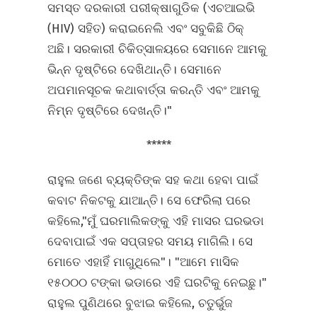
ସମସ୍ତ ଦରକାରୀ ପରୀକ୍ଷାଗୁଡିକ (ଏଚଆଇଭି
(HIV) ସହିତ) କରାଇନେଲି ଏବଂ ସବୁକିଛି ଠିକ୍‍
ଅଛି। ସରକାରୀ ଚିକିତ୍ସାଳୟରେ ସେମାନେ ଆମକୁ
ଭିନ୍ନ ଦୃଷ୍ଟିରେ ଦେଖିଥାନ୍ତି। ସେମାନେ
ଅପମାନସୂଚକ କଥାବାର୍ତ୍ତା କରନ୍ତି ଏବଂ ଆମକୁ
ନିମ୍ନ ଦୃଷ୍ଟିରେ ଦେଖନ୍ତି।"
*****
ରାହୁଲ ଜଣେ ବ୍ୟକ୍ତିଙ୍କ ସହ କଥା ହେବା ପାଇଁ
କବାଟ ନିକଟକୁ ଯାଆନ୍ତି। ସେ ଫେରିଲା ପରେ
କହିଲେ,"ମୁଁ ଘରମାଲିକଙ୍କୁ ଏହି ମାସର ଘରଭଡା
ଦେବାପାଇଁ ଏକ ସପ୍ତାହର ସମୟ ମାଗିଲି। ସେ
ମୋତେ ଏହାହିଁ ମାଗୁଥିଲେ"। "ଆମେ ମାସିକ
୧୫୦୦୦ ଟଙ୍କା ଭଡାରେ ଏହି ଘରଟିକୁ ନେଇଛୁ।"
ରାହୁଲ ପୁଣିଥରେ ବୁଝାଇ କହିଲେ, ଚତୁର୍ଭୁଜ