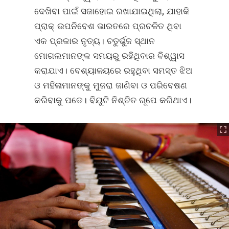
ଦେଖିବା ପାଇଁ ସଜାହୋଇ ରଖାଯାଇଥିଲା, ଯାହାକି
ପ୍ରାକ୍‍ ଉପନିବେଶ ଭାରତରେ ପ୍ରଚଳିତ ଥିବା
ଏକ ପ୍ରକାର ନୃତ୍ୟ। ଚତୁର୍ଭୁଜ ସ୍ଥାନ
ମୋଗଲମାନଙ୍କ ସମୟରୁ ରହିଥିବାର ବିଶ୍ୱାସ
କରାଯାଏ। ବେଶ୍ୟାଳୟରେ ରହୁଥିବା ସମସ୍ତ ଝିଅ
ଓ ମହିଳାମାନଙ୍କୁ ମୁଜରା ଜାଣିବା ଓ ପରିବେଷଣ
କରିବାକୁ ପଡେ। ବିୟୁଟି ନିଶ୍ଚିତ ରୂପେ କରିଥାଏ।