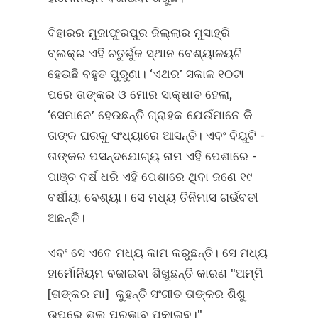
ବିହାରର ମୁଜାଫୁରପୁର ଜିଲ୍ଲାର ମୁସାହ୍ରି
ବ୍ଲକ୍‍ର ଏହି ଚତୁର୍ଭୁଜ ସ୍ଥାନ ବେଶ୍ୟାଳୟଟି
ହେଉଛି ବହୁତ ପୁରୁଣା। ‘ଏଥର’ ସକାଳ ୧୦ଟା
ପରେ ତାଙ୍କର ଓ ମୋର ସାକ୍ଷାତ ହେଲା,
‘ସେମାନେ’ ହେଉଛନ୍ତି ଗ୍ରାହକ ଯେଉଁମାନେ କି
ତାଙ୍କ ଘରକୁ ସଂଧ୍ୟାରେ ଆସନ୍ତି। ଏବଂ ବିୟୁଟି -
ତାଙ୍କର ପସନ୍ଦଯୋଗ୍ୟ ନାମ ଏହି ପେଶାରେ -
ପାଞ୍ଚ ବର୍ଷ ଧରି ଏହି ପେଶାରେ ଥିବା ଜଣେ ୧୯
ବର୍ଷୀୟା ବେଶ୍ୟା। ସେ ମଧ୍ୟ ତିନିମାସ ଗର୍ଭବତୀ
ଅଛନ୍ତି।
ଏବଂ ସେ ଏବେ ମଧ୍ୟ କାମ କରୁଛନ୍ତି। ସେ ମଧ୍ୟ
ହାର୍ମୋନିୟମ ବଜାଇବା ଶିଖୁଛନ୍ତି କାରଣ "ଅମ୍ମି
[ତାଙ୍କର ମା] କୁହନ୍ତି ସଂଗୀତ ତାଙ୍କର ଶିଶୁ
ଉପରେ ଭଲ ପ୍ରଭାବ ପକାଇବ।"