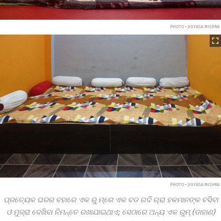
PHOTO • JIGYASA MISHRA
PHOTO • JIGYASA MISHRA
ପ୍ରତ୍ୟେକ ଘରର ବହାରେ ଏକ ରୁ
ମ୍‌ରେ
ଏକ ବଡ ଗଦି
ଗ୍ରା
ହକମାନଙ୍କ ବସିବା
ଓ ମୁଜ୍‍ରା ଦେଖିବା ନିମନ୍ତେ ରଖାଯାଇଥାଏ; ସେଠାରେ ଅନ୍ୟ ଏକ ରୁମ୍‍ (ଡାହାଣ)