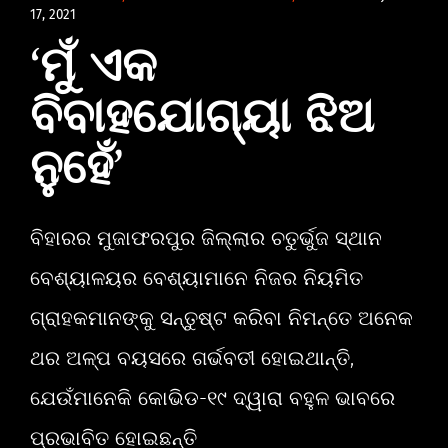
17, 2021
‘ମୁଁ ଏକ
ବିବାହଯୋଗ୍ୟା ଝିଅ
ନୁହେଁ’
ବିହାରର ମୁଜାଫରପୁର ଜିଲ୍ଲାର ଚତୁର୍ଭୁଜ ସ୍ଥାନ
ବେଶ୍ୟାଳୟର ବେଶ୍ୟାମାନେ ନିଜର ନିୟମିତ
ଗ୍ରାହକମାନଙ୍କୁ ସନ୍ତୁଷ୍ଟ କରିବା ନିମନ୍ତେ ଅନେକ
ଥର ଅଳ୍ପ ବୟସରେ ଗର୍ଭବତୀ ହୋଇଥାନ୍ତି,
ଯେଉଁମାନେକି କୋଭିଡ-୧୯ ଦ୍ୱାରା ବହୁଳ ଭାବରେ
ପ୍ରଭାବିତ ହୋଇଛନ୍ତି