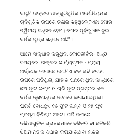
ବିୟୁଟି ତାଙ୍କର ଆଙ୍ଗୁଠିଗୁଡିକ ହାର୍ମୋନିୟମର
ଚାବିଗୁଡିକ ଉପରେ ଚଳାଇ କହୁଥିଲେ,"ଏହା ମୋର
ଦ୍ୱିତୀୟ ସନ୍ତାନ ହେବ। ମୋର ପୂର୍ବରୁ ଏକ ଦୁଇ
ବର୍ଷର ପୁତ୍ର ସନ୍ତାନ ଅଛି"।
ଆମେ ସାକ୍ଷାତ କରୁଥିବା କୋଠରୀଟିର- ଅନ୍ୟ
ସମୟରେ ତାଙ୍କର କାର୍ଯ୍ୟସ୍ଥଳ - ପ୍ରାୟ
ଅର୍ଦ୍ଧେକ ଜାଗାରେ ଗୋଟିଏ ବଡ ଗଦି ଚଟାଣ
ଉପରେ ପଡିଥିଲା, ଯାହାର ପଛରେ ଥିବା କାନ୍ଥରେ
ଛଅ ଫୁଟ ଲମ୍ବ ଓ ଚାରି ଫୁଟ ପ୍ରସ୍ତର ଏକ
ଦର୍ପଣ ଭୂସମାନ୍ତର ଭାବରେ ଲଗାଯାଇଥିଲା।
ଘରଟି ବୋଧହୁଏ ୧୫ ଫୁଟ ଲମ୍ବ ଓ ୨୫ ଫୁଟ
ପ୍ରସ୍ଥ ବିଶିଷ୍ଟ ଅଟେ। ଗଦି ଉପରେ
ତକିଆଗୁଡିକ ଗ୍ରାହକମାନେ ବସିକରି ବା ଢଳିକରି
ଝିଅମାନଙ୍କ ଦ୍ୱାରା କରାଯାଉଥିବା ମୁଜରା