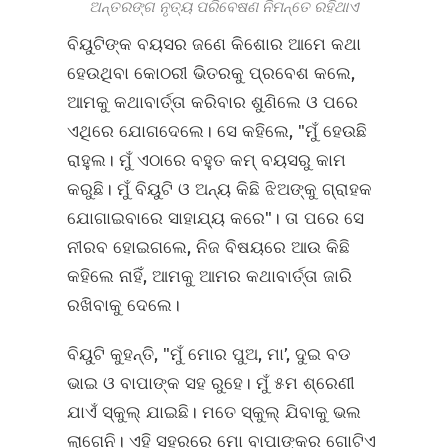
ଅନ୍ତରଙ୍ଗ ନୃତ୍ୟ ପରିବେଷଣ ନିମନ୍ତେ ରହିଥାଏ
ବିୟୁଟିଙ୍କ ବୟସର ଜଣେ କିଶୋର ଆମେ କଥା
ହେଉଥିବା କୋଠରୀ ଭିତରକୁ ପ୍ରବେଶ କଲେ,
ଆମକୁ କଥାବାର୍ତ୍ତା କରିବାର ଶୁଣିଲେ ଓ ପରେ
ଏଥିରେ ଯୋଗଦେଲେ। ସେ କହିଲେ, "ମୁଁ ହେଉଛି
ରାହୁଲ। ମୁଁ ଏଠାରେ ବହୁତ କମ୍‍ ବୟସରୁ କାମ
କରୁଛି। ମୁଁ ବିୟୁଟି ଓ ଅନ୍ୟ କିଛି ଝିଅଙ୍କୁ ଗ୍ରାହକ
ଯୋଗାଇବାରେ ସାହାଯ୍ୟ କରେ"। ତା ପରେ ସେ
ନୀରବ ହୋଇଗଲେ, ନିଜ ବିଷୟରେ ଆଉ କିଛି
କହିଲେ ନାହିଁ, ଆମକୁ ଆମର କଥାବାର୍ତ୍ତା ଜାରି
ରଖିବାକୁ ଦେଲେ।
ବିୟୁଟି କୁହନ୍ତି, "ମୁଁ ମୋର ପୁଅ, ମା’, ଦୁଇ ବଡ
ଭାଇ ଓ ବାପାଙ୍କ ସହ ରୁହେ। ମୁଁ ୫ମ ଶ୍ରେଣୀ
ଯାଏଁ ସ୍କୁଲ୍‍ ଯାଇଛି। ମତେ ସ୍କୁଲ୍‍ ଯିବାକୁ ଭଲ
ଲାଗେନି। ଏହି ସହରରେ ମୋ ବାପାଙ୍କର ଗୋଟିଏ