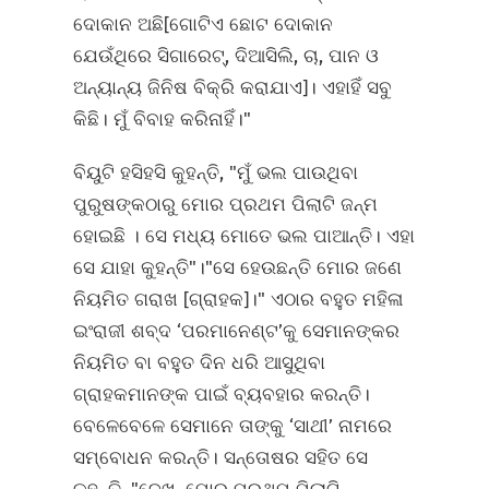
ଦୋକାନ ଅଛି[ଗୋଟିଏ ଛୋଟ ଦୋକାନ
ଯେଉଁଥିରେ ସିଗାରେଟ୍‍, ଦିଆସିଲି, ଚା, ପାନ ଓ
ଅନ୍ୟାନ୍ୟ ଜିନିଷ ବିକ୍ରି କରାଯାଏ]। ଏହାହିଁ ସବୁ
କିଛି। ମୁଁ ବିବାହ କରିନାହିଁ।"
ବିୟୁଟି ହସିହସି କୁହନ୍ତି, "ମୁଁ ଭଲ ପାଉଥିବା
ପୁରୁଷଙ୍କଠାରୁ ମୋର ପ୍ରଥମ ପିଲାଟି ଜନ୍ମ
ହୋଇଛି । ସେ ମଧ୍ୟ ମୋତେ ଭଲ ପାଆନ୍ତି। ଏହା
ସେ ଯାହା କୁହନ୍ତି"।"ସେ ହେଉଛନ୍ତି ମୋର ଜଣେ
ନିୟମିତ ଗରାଖ [ଗ୍ରାହକ]।" ଏଠାର ବହୁତ ମହିଳା
ଇଂରାଜୀ ଶବ୍ଦ ‘ପରମାନେଣ୍ଟ’କୁ ସେମାନଙ୍କର
ନିୟମିତ ବା ବହୁତ ଦିନ ଧରି ଆସୁଥିବା
ଗ୍ରାହକମାନଙ୍କ ପାଇଁ ବ୍ୟବହାର କରନ୍ତି।
ବେଳେବେଳେ ସେମାନେ ତାଙ୍କୁ ‘ସାଥୀ’ ନାମରେ
ସମ୍ବୋଧନ କରନ୍ତି। ସନ୍ତୋଷର ସହିତ ସେ