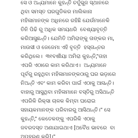
ସେ ଓ ଅନ୍ୟମାନେ କୁହନ୍ତି ଚର୍ତୁଭୁଜ ସ୍ଥାନରେ
ଥିବା ସମସ୍ତ ଘରଗୁଡିକର ମାଲିକାନା
ମହିଳାମାନଙ୍କ ଅଧିନରେ ରହିଛି ଯେଉଁମାନେକି
ତିନି ପିଢି ରୁ ଅଧିକ ସମୟଧରି ବେଶ୍ୟାବୃତ୍ତି
କରିଆସୁଛନ୍ତି। ଯେମିତି ଅମିରାଙ୍କୁ ତାଙ୍କର ମା,
ମାଉସୀ ଓ ଜେଜେମା ଏହି ବୃତ୍ତି ହସ୍ତାନ୍ତର
କରିଥିଲେ। ୩୧ବର୍ଷୀୟା ଅମିରା କୁହନ୍ତି,"ତାହା
ଏପରି ଏଠାରେ କାମ କରିଥାଏ। ଅନ୍ୟମାନେ
ପୂର୍ବରୁ ରହୁଥିବା ମହିଳାମାନଙ୍କଠାରୁ ଘର ଭଡ଼ାରେ
ନିଅନ୍ତି ଏବଂ କାମ କରିବା ପାଇଁ ଏଠାକୁ ଆସନ୍ତି।
ବାହାରୁ ଆସୁଥିବା ମହିଳାମାନେ ବସ୍ତିରୁ ଅସିଥାନ୍ତି
ଏପରିକି ରିକ୍ସା ଚାଳକ କିମ୍ବା ଘରୋଇ
ସହାୟକମାନଙ୍କ ପରିବାରରୁ ଆସିଥାନ୍ତି।" ସେ
କୁହନ୍ତି," କେତେକଙ୍କୁ ଏପରିକି ଏଠାକୁ
ଜବରଦସ୍ତ ଅଣାଯାଇଥାଏ [ଅବୈଧ ଭାବରେ ବା
ଅପହରଣ କରି]।"