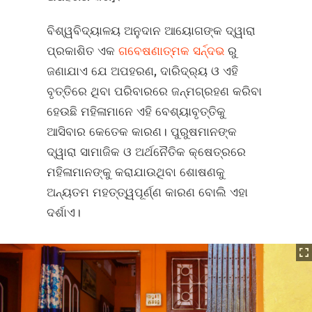
ବିଶ୍ୱବିଦ୍ୟାଳୟ ଅନୁଦାନ ଆୟୋଗଙ୍କ ଦ୍ୱାରା
ପ୍ରକାଶିତ ଏକ
ଗବେଷଣାତ୍ମକ ସର୍ନ୍ଦଭ
ରୁ
ଜଣାଯାଏ ଯେ ଅପହରଣ, ଦାରିଦ୍ର୍ୟ ଓ ଏହି
ବୃତ୍ତିରେ ଥିବା ପରିବାରରେ ଜନ୍ମଗ୍ରହଣ କରିବା
ହେଉଛି ମହିଳାମାନେ ଏହି ବେଶ୍ୟାବୃତ୍ତିକୁ
ଆସିବାର କେତେକ କାରଣ। ପୁରୁଷମାନଙ୍କ
ଦ୍ୱାରା ସାମାଜିକ ଓ ଅର୍ଥନୈତିକ କ୍ଷେତ୍ରରେ
ମହିଳାମାନଙ୍କୁ କରାଯାଉଥିବା ଶୋଷଣକୁ
ଅନ୍ୟତମ ମହତ୍ତ୍ୱପୂର୍ଣ୍ଣ କାରଣ ବୋଲି ଏହା
ଦର୍ଶାଏ।