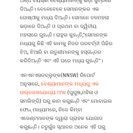
ଅଳ୍ପ ବୟସ୍କା ବେଶ୍ୟାମାନଙ୍କୁ ଭଡ଼ା ସୁତ୍ରରେ
ଦିଅନ୍ତି। ବେଳେବେଳେ ସେମାନଙ୍କର ଏକ
ଗୋଷ୍ଠୀକୁ ମଧ୍ୟ ଦିଅନ୍ତି। ସେମାନେ ତଳମହଲା
ଭଡ଼ାରେ ଦିଅନ୍ତି ଓ ପ୍ରଥମ ବା ଦ୍ୱିତୀୟ
ମହଲାରେ ରୁହନ୍ତି। ରାହୁଲ କୁହନ୍ତି,"ସେମାନଙ୍କ
ମଧ୍ୟରୁ କିଛି ଏହି କାମକୁ ନିଜର ପରବର୍ତ୍ତୀ ପିଢିର
ଝିଅ, ଝିଆରି ବା ନାତୁଣୀମାନଙ୍କୁ ହସ୍ତାନ୍ତର
କରିଦିଅନ୍ତି ଏବଂ ଏହି ଘରେ ମଧ୍ୟ ରୁହନ୍ତି"।
ଏନଏନଏସଡବ୍ଲୁଙ୍କ(NNSW) ରିପୋର୍ଟ
ଅନୁସାରେ,
ବେଶ୍ୟାମାନଙ୍କ ମଧ୍ୟରୁ ଏକ
ଉଲ୍ଲେଖଯୋଗ୍ୟ ଅଂଶ
(ପୁରୁଷ,ମହିଳା ଓ
ସମଲିଙ୍ଗି) ଘରୁ କାମ କରୁଛନ୍ତି ଏବଂ ମୋବାଇଲ
ଫୋନ୍‍ ମାଧ୍ୟମରେ, ନିଜେ କିମ୍ବା
ଏଜେଣ୍ଟମାନଙ୍କ ଦ୍ୱାରା ଗ୍ରାହକ ଯୋଗାଡ
କରୁଛନ୍ତି। ଚତୁର୍ଭୁଜ ସ୍ଥାନର ଅନେକ ଏହି ଘରୁ