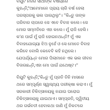
ବିୟୁଟି ନିଜର ସାଥୀଙ୍କ ବିଷୟରେ
କୁହନ୍ତି,"ଆମେମାନେ ପ୍ରାୟ ଚାରି ବର୍ଷ ହେଲା
ପରସ୍ପରକୁ ଭଲ ପାଉଥିଲୁ"। ‘‘କିନ୍ତୁ ତାଙ୍କ
ପରିବାର ଚାପରେ ସେ ଏବେ ବିବାହ କଲେ। ସେ
ମୋର ସମ୍ମତିରେ ଏହା କଲେ। ମୁଁ ରାଜି ହେଲି।
କ‘ଣ ପାଇଁ ମୁଁ ରାଜି ହୋଇନଥାନ୍ତି? ମୁଁ ଏକ
ବିବାହଯୋଗ୍ୟା ଝିଅ ନୁହେଁ ଓ ସେ ମୋତେ ବିବାହ
କରିବେ ବୋଲି କେବେବି କହି ନଥିଲେ।
ଯେପର୍ଯ୍ୟନ୍ତ ମୋର ପିଲାମାନେ ଏକ ଭଲ ଜୀବନ
ବିତାଉଛନ୍ତି,ଏହା ମୋ ପାଇଁ ଯଥେଷ୍ଟ।’’
ବିୟୁଟି କୁହନ୍ତି,"କିନ୍ତୁ ମୁଁ ପ୍ରତି ତିନି ମାସରେ
ଥରେ ସମ୍ପୂର୍ଣ୍ଣ ସ୍ୱାସ୍ଥ୍ୟ ପରୀକ୍ଷା କରାଏ। ମୁଁ
ସରକାରୀ ଚିକିତ୍ସାଳୟକୁ ନଯାଇ ଘରୋଇ
ଚିକିତ୍ସାଳୟକୁ ଯାଇଥାଏ। ସମ୍ପ୍ରତି, ଦ୍ୱିତୀୟ
ଥର ଗର୍ଭବତୀ ହେବାକଥା ଜାଣି ମୁଁ ନିକଟରେ