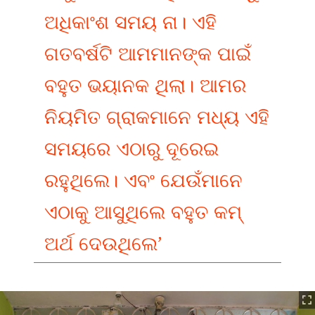
ଅଧିକାଂଶ ସମୟ ନା। ଏହି
ଗତବର୍ଷଟି ଆମମାନଙ୍କ ପାଇଁ
ବହୁତ ଭୟାନକ ଥିଲା। ଆମର
ନିୟମିତ ଗ୍ରାକମାନେ ମଧ୍ୟ ଏହି
ସମୟରେ ଏଠାରୁ ଦୂରେଇ
ରହୁଥିଲେ। ଏବଂ ଯେଉଁମାନେ
ଏଠାକୁ ଆସୁଥିଲେ ବହୁତ କମ୍‍
ଅର୍ଥ ଦେଉଥିଲେ’