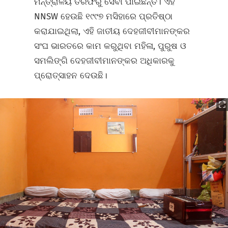
ମନ୍ତ୍ରାଳୟ ତରଫରୁ ସେବା ପାଇଛନ୍ତି। ଏହି
NNSW ହେଉଛି ୧୯୯୭ ମସିହାରେ ପ୍ରତିଷ୍ଠା
କରାଯାଇଥିଲା, ଏହି ଜାତୀୟ ଦେହଜୀବୀମାନଙ୍କର
ସଂଘ ଭାରତରେ କାମ କରୁଥିବା ମହିଳା, ପୁରୁଷ ଓ
ସମଲିଙ୍ଗି ଦେହଜୀବୀମାନଙ୍କର ଅଧିକାରକୁ
ପ୍ରୋତ୍ସାହନ ଦେଉଛି।