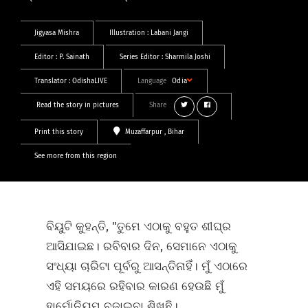
Jigyasa Mishra
Illustration :
Labani Jangi
Editor :
P. Sainath
Series Editor :
Sharmila Joshi
Translator :
OdishaLIVE
Language
Odia
Read the story in pictures
Share
Print this story
Muzaffarpur
, Bihar
See more from this region
ବିୟୁଟି କୁହନ୍ତି, "ତୁମେ ଏଠାକୁ ବହୁତ ଶୀଘ୍ର
ଆସିଯାଇଛ। ରବିବାର ଦିନ, ସେମାନେ ଏଠାକୁ
ସଂଧ୍ୟା ଚାରିଟା ପୂର୍ବରୁ ଆସନ୍ତିନାହିଁ। ମୁଁ ଏଠାରେ
ଏହି ସମୟରେ ରହିବାର କାରଣ ହେଉଛି ମୁଁ
ହାର୍ମୋନିୟମ ବଜାଇବା ଶିଖୁଛି।