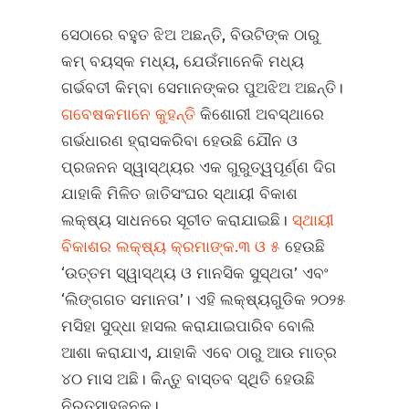
ସେଠାରେ ବହୁତ ଝିଅ ଅଛନ୍ତି, ବିଉଟିଙ୍କ ଠାରୁ
କମ୍‍ ବୟସ୍କ ମଧ୍ୟ, ଯେଉଁମାନେକି ମଧ୍ୟ
ଗର୍ଭବତୀ କିମ୍ବା ସେମାନଙ୍କର ପୁଅଝିଅ ଅଛନ୍ତି।
ଗବେଷକମାନେ କୁହନ୍ତି
କିଶୋରୀ ଅବସ୍ଥାରେ
ଗର୍ଭଧାରଣ ହ୍ରାସକରିବା ହେଉଛି ଯୌନ ଓ
ପ୍ରଜନନ ସ୍ୱାସ୍ଥ୍ୟର ଏକ ଗୁରୁତ୍ୱପୂର୍ଣ୍ଣ ଦିଗ
ଯାହାକି ମିଳିତ ଜାତିସଂଘର ସ୍ଥାୟୀ ବିକାଶ
ଲକ୍ଷ୍ୟ ସାଧନରେ ସୂଚୀତ କରାଯାଇଛି।
ସ୍ଥାୟୀ
ବିକାଶର ଲକ୍ଷ୍ୟ କ୍ରମାଙ୍କ.୩ ଓ ୫
ହେଉଛି
‘ଉତ୍ତମ ସ୍ୱାସ୍ଥ୍ୟ ଓ ମାନସିକ ସୁସ୍ଥତା’ ଏବଂ
‘ଲିଙ୍ଗଗତ ସମାନତା’। ଏହି ଲକ୍ଷ୍ୟଗୁଡିକ ୨୦୨୫
ମସିହା ସୁଦ୍ଧା ହାସଲ କରାଯାଇପାରିବ ବୋଲି
ଆଶା କରାଯାଏ, ଯାହାକି ଏବେ ଠାରୁ ଆଉ ମାତ୍ର
୪୦ ମାସ ଅଛି। କିନ୍ତୁ ବାସ୍ତବ ସ୍ଥିତି ହେଉଛି
ନିରୁତ୍ସାହଜନକ।