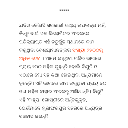
*****
ଯଦିଓ କୌଣସି ସରକାରୀ ତଥ୍ୟ ଉପଲବ୍ଧ ନାହିଁ,
କିନ୍ତୁ ଦୀର୍ଘ ଏକ କିଲୋମିଟର ଅଂଚଳରେ
ପରିବ୍ୟାପ୍ତ ଏହି ଚତୁର୍ଭୁଜ ସ୍ଥାନରେ କାମ
କରୁଥିବା ବେଶ୍ୟାମାନଙ୍କର
ସଂଖ୍ୟା ୨୫୦୦ରୁ
ଅଧିକ ହେବ
। ଆମେ ରହୁଥିବା ଗଳିର ଭାଗରେ
ପ୍ରାୟ ୨୦୦ ମହିଳା ରୁହନ୍ତି ବୋଲି ବିୟୁଟି ଓ
ଏଠାରେ ମୋ ସହ କଥା ହୋଇଥିବା ଅନ୍ୟମାନେ
କୁହନ୍ତି। ଏହି ଭାଗରେ କାମ କରୁଥିବା ପ୍ରାୟ ୫୦
ଜଣ ମହିଳା ବାହାର ଅଂଚଳରୁ ଆସିଥାନ୍ତି। ବିୟୁଟି
ଏହି ‘ବାହ୍ୟ’ ଗୋଷ୍ଠୀରେ ଅର୍ନ୍ତଭୁକ୍ତ,
ଯେଉଁମାନେ ମୁଜାଫରପୁର ସହରରେ ଅନ୍ୟତ୍ର
ବସବାସ କରନ୍ତି।