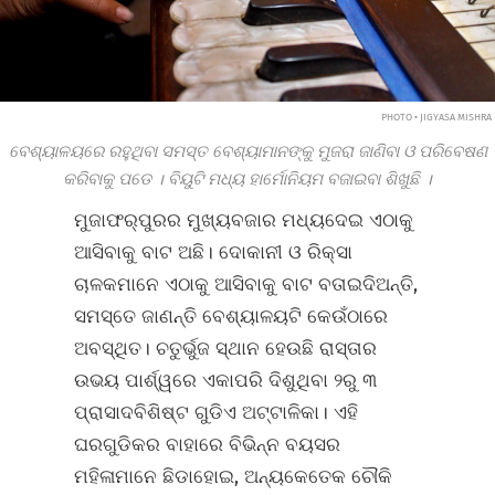
PHOTO • JIGYASA MISHRA
ବେଶ୍ୟାଳୟରେ ରହୁଥିବା ସମସ୍ତ ବେଶ୍ୟାମାନଙ୍କୁ ମୁଜରା ଜାଣିବା ଓ ପରିବେଷଣ
କରିବାକୁ ପଡେ
।
ବିୟୁଟି ମଧ୍ୟ ହାର୍ମୋନିୟମ ବଜାଇବା ଶିଖୁଛି
।
ମୁଜାଫର୍‍ପୁରର ମୁଖ୍ୟବଜାର ମଧ୍ୟଦେଇ ଏଠାକୁ
ଆସିବାକୁ ବାଟ ଅଛି। ଦୋକାନୀ ଓ ରିକ୍ସା
ଚାଳକମାନେ ଏଠାକୁ ଆସିବାକୁ ବାଟ ବତାଇଦିଅନ୍ତି,
ସମସ୍ତେ ଜାଣନ୍ତି ବେଶ୍ୟାଳୟଟି କେଉଁଠାରେ
ଅବସ୍ଥିତ। ଚତୁର୍ଭୁଜ ସ୍ଥାନ ହେଉଛି ରାସ୍ତାର
ଉଭୟ ପାର୍ଶ୍ୱରେ ଏକାପରି ଦିଶୁଥିବା ୨ରୁ ୩
ପ୍ରାସାଦବିଶିଷ୍ଟ ଗୁଡିଏ ଅଟ୍ଟାଳିକା। ଏହି
ଘରଗୁଡିକର ବାହାରେ ବିଭିନ୍ନ ବୟସର
ମହିଳାମାନେ ଛିଡାହୋଇ, ଅନ୍ୟକେତେକ ଚୌକି