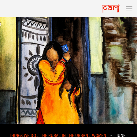
THINGS WE DO
,
THE RURAL IN THE URBAN
,
WOMEN
•
JUNE