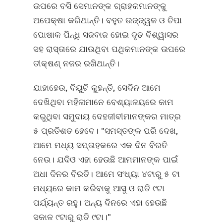
ଉପରେ ବସି ସେମାନଙ୍କ ଗ୍ରାହକମାନଙ୍କୁ
ଅପେକ୍ଷା କରିଥାନ୍ତି। ବହୁତ ଉଜ୍ଜ୍ୱଳ ଓ ଚିପା
ପୋଷାକ ପିନ୍ଧି ସଜବାଜ ହୋଇ ଦୃଢ ବିଶ୍ୱାସର
ସହ ରାସ୍ତାରେ ଯାଉଥିବା ପଥିକମାନଙ୍କ ଉପରେ
ତୀକ୍ଷଣ୍‍ ନଜର ରଖିଥାନ୍ତି।
ଯାହାହେଉ, ବିୟୁଟି କୁହନ୍ତି, ସେଦିନ ଆମେ
ଦେଖିଥିବା ମହିଳାମାନେ ବେଶ୍ୟାଳୟରେ କାମ
କରୁଥିବା ସମୁଦାୟ ଦେହଜୀବୀମାନଙ୍କର ମାତ୍ର
୫ ପ୍ରତିଶତ ହେବେ। "ସମସ୍ତଙ୍କ ପରି ଦେଖ,
ଆମେ ମଧ୍ୟ ସପ୍ତାହକରେ ଏକ ଦିନ ବିରତି
ନେଉ। ଯଦିଓ ଏହା ହେଉଛି ଆମମାନଙ୍କ ପାଇଁ
ଅଧା ଦିନର ବିରତି। ଆମେ ସଂଧ୍ୟା ୪ଟାରୁ ୫ ଟା
ମଧ୍ୟରେ କାମ କରିବାକୁ ଆସୁ ଓ ରାତି ୯ଟା
ପର୍ଯ୍ୟନ୍ତ ରହୁ। ଅନ୍ୟ ଦିନରେ ଏହା ହେଉଛି
ସକାଳ ୯ଟାରୁ ରାତି ୯ଟା।"