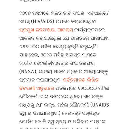
୨୦୧୬ ମସିହାରେ ମିଳିତ ଜାତି ସଂଘର ଏଚଆଇଭି/
ଏଡସ୍ (HIV/AIDS) ଉପରେ କରାଯାଇଥିବା
ପ୍ରମୁଖ ଜନସଂଖ୍ୟା ଆଟଲାସ୍‍
କାର୍ଯ୍ୟକ୍ରମରେ
ଆକଳନ କରାଯାଇଥିଲା ଯେ ଭାରତରେ ପାଖାପାଖି
୬୫୭,୮୦୦ ମହିଳା ବେଶ୍ୟାବୃତ୍ତି କରୁଛନ୍ତି।
ଯାହାହେଉ, ୨୦୨୦ ମସିହା ଅଗଷ୍ଟ ମାସରେ
ଜାତୀୟ ଦେହଜୀବୀମାନଙ୍କ ସଂଘ ତରଫରୁ
(NNSW), ଜାତୀୟ ମାନବ ଅଧିକାର ଆୟୋଗଙ୍କୁ
ପ୍ରଦାନ କରାଯାଇଥିବା
ବର୍ତ୍ତମାନର ଲିଖିତ
ବିବରଣୀ ଅନୁସାରେ
ଅତିକମ୍‌ରେ ୧୨୦୦୦୦ ମହିଳା
ଯୌନକର୍ମୀ ସାରା ଭାରତରେ ଥିବେ। ଏମାନଙ୍କ
ମଧ୍ୟରୁ ୬.୮ ଲକ୍ଷ ମହିଳା ଯୌନକର୍ମୀ (UNAIDS
ଦ୍ୱାରା ଦିଆଯାଇଥିବା) ହେଉଛନ୍ତି ପଞ୍ଜିକୃତ
ଯେଉଁମାନେ କି ସ୍ୱାସ୍ଥ୍ୟ ଓ ପରିବାର ମଙ୍ଗଳ