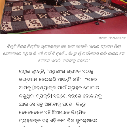
PHOTO • JIGYASA MISHRA
ବିୟୁଟି ନିଜର ନିୟମିତ ଗ୍ରାହକଙ୍କ ସହ କଥା ହେଉଛି: ‘ମୋର ପ୍ରଥମ ପିଲା
ଯୋଜନାରେ ନଥିଲା କି ଏହି ଗର୍ଭ ବି ନୁହେଁ...
କିନ୍ତୁ ମୁଁ ଗର୍ଭଧାରଣ କଲି କାରଣ ସେ
ମୋତେ ଏପରି କରିବାକୁ କହିଲେ’
ରାହୁଲ କୁହନ୍ତି, "ଅଧିକାଂଶ ଗ୍ରାହକ ଏଠାକୁ
କଣ୍ଡୋମ ନେଇକରି ଆସନ୍ତି ନାହିଁ"। "ପରେ
ଆମକୁ [ବେଶ୍ୟାଙ୍କ ପାଇଁ ଗ୍ରାହକ ଯୋଗାଡ
କରୁଥିବା ବ୍ୟକ୍ତି] ସଙ୍ଗେ ସଙ୍ଗେ ଦୋକାନକୁ
ଯାଇ ସେ ସବୁ ଆଣିବାକୁ ପଡେ। କିନ୍ତୁ
ବେଳେବେଳେ ଏହି ଝିଅମାନେ ନିୟମିତ
ଗ୍ରାହକଙ୍କ ସହ ଏହି କାମ ବିନା ସୁରକ୍ଷାରେ