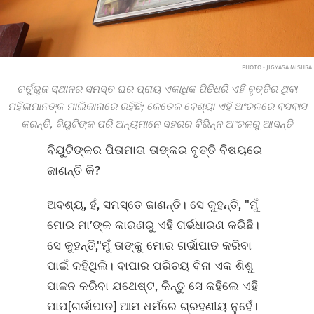
PHOTO • JIGYASA MISHRA
ଚର୍ତୁଭୁଜ ସ୍ଥାନର ସମସ୍ତ ଘର ପ୍ରାୟ ଏକାଧିକ ପିଢିଧରି ଏହି ବୃତ୍ତିର ଥିବା
ମହିଳାମାନଙ୍କ ମାଲିକାନାରେ ରହିଛି; କେତେକ ବେଶ୍ୟା ଏହି ଅଂଚଳରେ ବସବାସ
କରନ୍ତି, ବିୟୁଟିଙ୍କ ପରି ଅନ୍ୟମାନେ ସହରର ବିଭିନ୍ନ ଅଂଚଳରୁ ଆସନ୍ତି
ବିୟୁଟିଙ୍କର ପିତାମାତା ତାଙ୍କର ବୃତ୍ତି ବିଷୟରେ
ଜାଣନ୍ତି କି?
ଅବଶ୍ୟ, ହଁ, ସମସ୍ତେ ଜାଣନ୍ତି। ସେ କୁହନ୍ତି, "ମୁଁ
ମୋର ମା’ଙ୍କ କାରଣରୁ ଏହି ଗର୍ଭଧାରଣ କରିଛି।
ସେ କୁହନ୍ତି,"ମୁଁ ତାଙ୍କୁ ମୋର ଗର୍ଭାପାତ କରିବା
ପାଇଁ କହିଥିଲି। ବାପାର ପରିଚୟ ବିନା ଏକ ଶିଶୁ
ପାଳନ କରିବା ଯଥେଷ୍ଟ, କିନ୍ତୁ ସେ କହିଲେ ଏହି
ପାପ[ଗର୍ଭାପାତ] ଆମ ଧର୍ମରେ ଗ୍ରହଣୀୟ ନୁହେଁ।