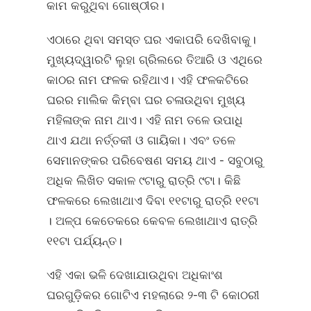
କାମ କରୁଥିବା ଗୋଷ୍ଠୀର।
ଏଠାରେ ଥିବା ସମସ୍ତ ଘର ଏକାପରି ଦେଖିବାକୁ।
ମୁଖ୍ୟଦ୍ୱାରଟି ଲୁହା ଗ୍ରିଲରେ ତିଆରି ଓ ଏଥିରେ
କାଠର ନାମ ଫଳକ ରହିଥାଏ। ଏହି ଫଳକଟିରେ
ଘରର ମାଲିକ କିମ୍ବା ଘର ଚଳାଉଥିବା ମୁଖ୍ୟ
ମହିଳାଙ୍କ ନାମ ଥାଏ। ଏହି ନାମ ତଳେ ଉପାଧି
ଥାଏ ଯଥା ନର୍ତ୍ତକୀ ଓ ଗାୟିକା। ଏବଂ ତଳେ
ସେମାନଙ୍କର ପରିବେଷଣ ସମୟ ଥାଏ - ସବୁଠାରୁ
ଅଧିକ ଲିଖିତ ସକାଳ ୯ଟାରୁ ରାତ୍ରି ୯ଟା। କିଛି
ଫଳକରେ ଲେଖାଥାଏ ଦିବା ୧୧ଟାରୁ ରାତ୍ରି ୧୧ଟା
। ଅଳ୍ପ କେତେକରେ କେବଳ ଲେଖାଥାଏ ରାତ୍ରି
୧୧ଟା ପର୍ଯ୍ୟନ୍ତ।
ଏହି ଏକା ଭଳି ଦେଖାଯାଉଥିବା ଅଧିକାଂଶ
ଘରଗୁଡ଼ିକର ଗୋଟିଏ ମହଲାରେ ୨-୩ ଟି କୋଠରୀ