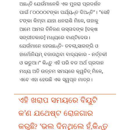
ଅଛନ୍ତି ଯେଉଁମାନେକି ଏକ ମୁଜରା ପ୍ରଦର୍ଶନ
ପାଇଁ ୮୦୦୦୦ଟଙ୍କା ପର୍ଯ୍ୟନ୍ତ ଦିଅନ୍ତି"। "ସେହି
ଟଙ୍କା କିମ୍ବା ଯାହା ଧନରାଶି ମିଳେ, ତାହାକୁ
ଆମେ ଆମର ତିନିଜଣ ଉସ୍ତାଦଙ୍କ [ଦକ୍ଷ
ସଙ୍ଗୀତକାର] ମଧ୍ୟରେ ବାଣ୍ଟିଦେଉ।
ଯେଉଁମାନେ ହେଉଛନ୍ତି- ତବଲା,ସାରଙ୍ଗି ଓ
ହାର୍ମୋନିୟମ୍‍ ବଜାଉଥିବା ବାଦ୍ୟକାର - ନର୍ତ୍ତକୀ
ଓ ଭଡୁଆ।" କିନ୍ତୁ ଏହି ପରି ବଡ ଅର୍ଥ ପ୍ରଦାନ
ମଧ୍ୟ ଅତି ଉତ୍ତମ ସମୟରେ କ୍ୱଚିତ୍‍ ମିଳେ,
ଏବେ ଏହା ହେଉଛି ଏକ ସ୍ୱପ୍ନ ମାତ୍ର।
ଏହି ଖରାପ ସମୟରେ ବିୟୁଟି
କ’ଣ ଯଥେଷ୍ଟ ରୋଜଗାର
କରୁଛି? ‘ଭଲ ଦିନଥିଲେ ହଁ,କିନ୍ତୁ