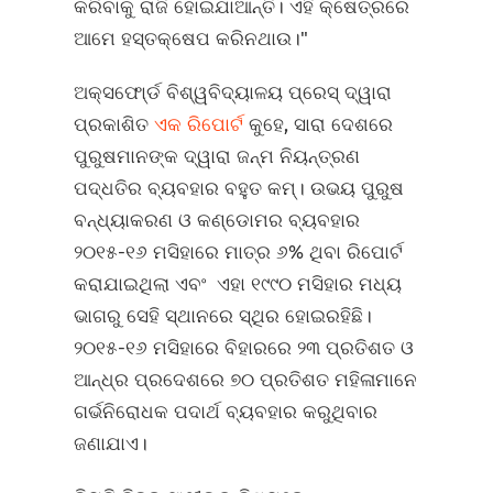
କରିବାକୁ ରାଜି ହୋଇଯାଆନ୍ତି। ଏହି କ୍ଷେତ୍ରରେ
ଆମେ ହସ୍ତକ୍ଷେପ କରିନଥାଉ।"
ଅକ୍ସଫୋ୍ର୍ଡ ବିଶ୍ୱବିଦ୍ୟାଳୟ ପ୍ରେସ୍‍ ଦ୍ୱାରା
ପ୍ରକାଶିତ
ଏକ ରିପୋର୍ଟ
କୁହେ, ସାରା ଦେଶରେ
ପୁରୁଷମାନଙ୍କ ଦ୍ୱାରା ଜନ୍ମ ନିୟନ୍ତ୍ରଣ
ପଦ୍ଧତିର ବ୍ୟବହାର ବହୁତ କମ୍‍। ଉଭୟ ପୁରୁଷ
ବନ୍ଧ୍ୟାକରଣ ଓ କଣ୍ଡୋମର ବ୍ୟବହାର
୨୦୧୫-୧୬ ମସିହାରେ ମାତ୍ର ୬% ଥିବା ରିପୋର୍ଟ
କରାଯାଇଥିଲା ଏବଂ ଏହା ୧୯୯୦ ମସିହାର ମଧ୍ୟ
ଭାଗରୁ ସେହି ସ୍ଥାନରେ ସ୍ଥିର ହୋଇରହିଛି।
୨୦୧୫-୧୬ ମସିହାରେ ବିହାରରେ ୨୩ ପ୍ରତିଶତ ଓ
ଆନ୍ଧ୍ର ପ୍ରଦେଶରେ ୭୦ ପ୍ରତିଶତ ମହିଳାମାନେ
ଗର୍ଭନିରୋଧକ ପଦାର୍ଥ ବ୍ୟବହାର କରୁଥିବାର
ଜଣାଯାଏ।