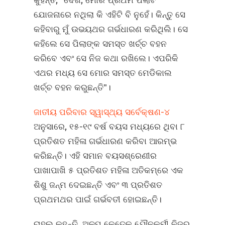
କୁହନ୍ତି, "ଦେଖ, ମୋର ପ୍ରଥମ ପିଲାଟି
ଯୋଜନାରେ ନଥିଲା କି ଏହିଟି ବି ନୁହେଁ। କିନ୍ତୁ ସେ
କହିବାରୁ ମୁଁ ଉଭୟଥର ଗର୍ଭଧାରଣ କରିଥିଲି। ସେ
କହିଲେ ସେ ପିଲାଙ୍କ ସମସ୍ତ ଖର୍ଚ୍ଚ ବହନ
କରିବେ ଏବଂ ସେ ନିଜ କଥା ରଖିଲେ। ଏପରିକି
ଏଥର ମଧ୍ୟ ସେ ମୋର ସମସ୍ତ ମେଡିକାଲ
ଖର୍ଚ୍ଚ ବହନ କରୁଛନ୍ତି"।
ଜାତୀୟ ପରିବାର ସ୍ୱାସ୍ଥ୍ୟ ସର୍ବେକ୍ଷଣ-୪
ଅନୁସାରେ, ୧୫-୧୯ ବର୍ଷ ବୟସ ମଧ୍ୟରେ ଥିବା ୮
ପ୍ରତିଶତ ମହିଳା ଗର୍ଭଧାରଣ କରିବା ଆରମ୍ଭ
କରିଛନ୍ତି। ଏହି ସମାନ ବୟସଶ୍ରେଣୀର
ପାଖାପାଖି ୫ ପ୍ରତିଶତ ମହିଳା ଅତିକମ୍‌ରେ ଏକ
ଶିଶୁ ଜନ୍ମ ଦେଇଛନ୍ତି ଏବଂ ୩ ପ୍ରତିଶତ
ପ୍ରଥମଥର ପାଇଁ ଗର୍ଭବତୀ ହୋଇଛନ୍ତି।
ରାହୁଲ କୁହନ୍ତି, ଅଳ୍ପ କେତେକ ଯୌନକର୍ମୀ ନିଜର