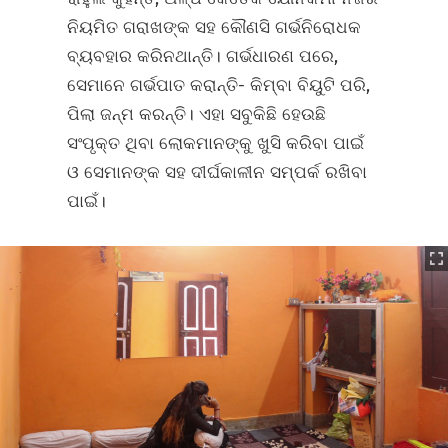
ନିୟମିତ ଗରାଖଙ୍କ ସହ କୌଣସି ଗର୍ଭନିରୋଧକ
ବ୍ୟବହାର କରିନଥାନ୍ତି। ଗର୍ଭଧାରଣ ପରେ,
ସେମାନେ ଗର୍ଭପାତ କରାନ୍ତି- କିମ୍ବା ବିୟୁଟି ପରି,
ପିଲା ଜନ୍ମ କରନ୍ତି। ଏହା ସବୁକିଛି ହେଉଛି
ସଂପୃକ୍ତ ଥିବା ଲୋକମାନଙ୍କୁ ଖୁସି କରିବା ପାଇଁ
ଓ ସେମାନଙ୍କ ସହ ଦୀର୍ଘକାଳୀନ ସମ୍ପର୍କ ରଖିବା
ପାଇଁ।