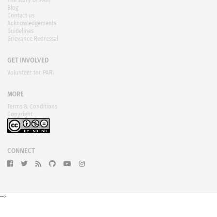
Blog
Contact us
Acknowledgements
Guidelines
Grievance Redressal
GET INVOLVED
Volunteer for PARI
MORE
Terms & Conditions
Copyright
CONNECT
-->