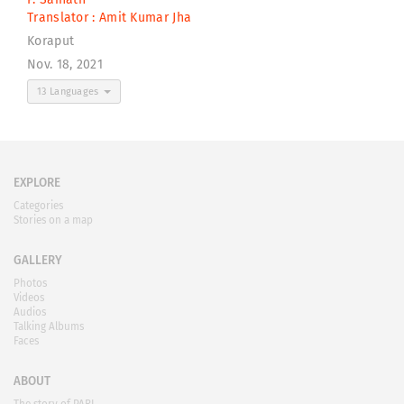
Translator :
Amit Kumar Jha
Koraput
Nov. 18, 2021
13 Languages
EXPLORE
Categories
Stories on a map
GALLERY
Photos
Videos
Audios
Talking Albums
Faces
ABOUT
The story of PARI