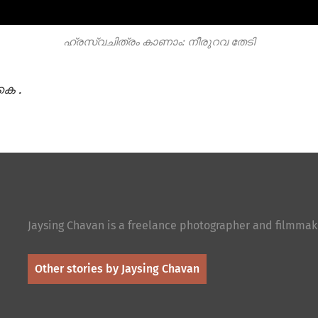
ഹ്രസ്വചിത്രം കാണാം: നീരുറവ തേടി
 കെ
.
Jaysing Chavan is a freelance photographer and filmmak
Other stories by Jaysing Chavan