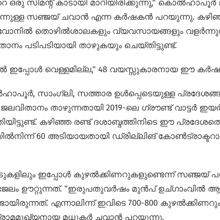
 ഒരു സിമന്റ് കാടായി മാറിയിരിക്കുന്നു," കൊൽഹാപൂർ
ിന്നുള്ള സഞ്ജയ് ചവാൻ എന്ന കർഷകൻ പറയുന്നു. കഴിഞ
ഗാവോനിൽ തൊഴിൽശാലകളും വ്യവസായങ്ങളും വളർന്നുവ
നം പടിപടിയായി താഴുകയും ചെയ്തിട്ടുണ്ട്.
ൽ ഇപ്പോൾ വെള്ളമില്ല," 48 വയസ്സുകാരനായ ഈ കർഷ
ാപൂർ, സാംഗ്ലി, സത്താര ഉൾപ്പെടെയുള്ള പ്രദേശങ്
ിതാനം താഴുന്നതായി 2019-ലെ ഗ്രൗണ്ട് വാട്ടർ ഇയർ
തിയിട്ടുണ്ട്. കഴിഞ്ഞ രണ്ട് ദശാബ്ദത്തിനിടെ ഈ പ്രദേ
ൽനിന്ന് 60 അടിയായതായി ഡ്രില്ലിങ് കോൺട്രാക്ടറ
ുകളിലും ഇപ്പോൾ കുഴൽക്കിണറുകളുണ്ടെന്ന് സഞ്ജയ് പ
ം ഊറ്റുന്നത്. "ഇരുപതുവർഷം മുൻപ് ഉച്ഗാംവിൽ ആ
ിരുന്നത്. എന്നാലിന്ന് ഇവിടെ 700-800 കുഴൽക്കിണറുകള
്രാമമുഖ്യനായ മധുകർ ചവാൻ പറയുന്നു.