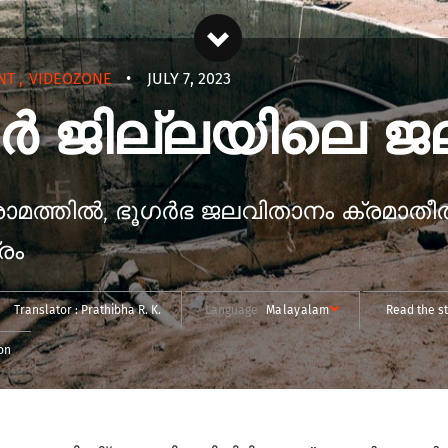
NT
,
VIDEOZONE
•
JULY 7, 2023
ജില്ലയിലെ ജല
രാമത്തിൽ, ഭൂഗർഭ ജലവിതാനം ക്രമാതീതമ
രം
Translator :
Prathibha R. K.
Language
Malayalam
Read the st
on