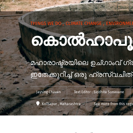
THINGS WE DO
,
CLIMATE CHANGE
,
ENVIRONME
കൊൽഹാപൂർ 
മഹാരാഷ്ട്രയിലെ ഉച്ഗാംവ് ഗ്
ഇതേക്കുറിച്ച് ഒരു ഹ്രസ്വചിത്
Jaysing Chavan
Text Editor :
Siddhita Sonavane
Kolhapur
, Maharashtra
See more from this regi