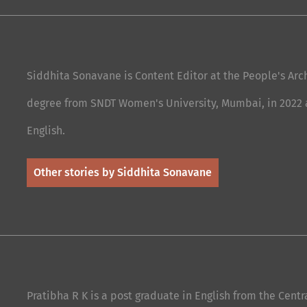
Siddhita Sonavane is Content Editor at the People's Arc
degree from SNDT Women's University, Mumbai, in 2022 an
English.
Other stories by Siddhita Sonavane
Pratibha R K is a post graduate in English from the Cent