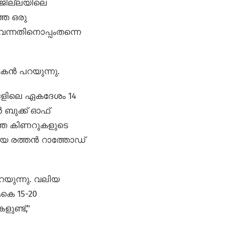
 ജില്ലയിലെ
്ഞ ഒരു
ന്നതിനൊപ്പംതന്നെ
കൻ പറയുന്നു.
ങളിലെ ഏകദേശം 14
 ബുക്ക് ഓഫ്
ശത്തെ കിണറുകളുടെ
ായ രത്തൻ റാത്തോഡ്
റയുന്നു. വലിയ
കെ 15-20
ുണ്ട്,"