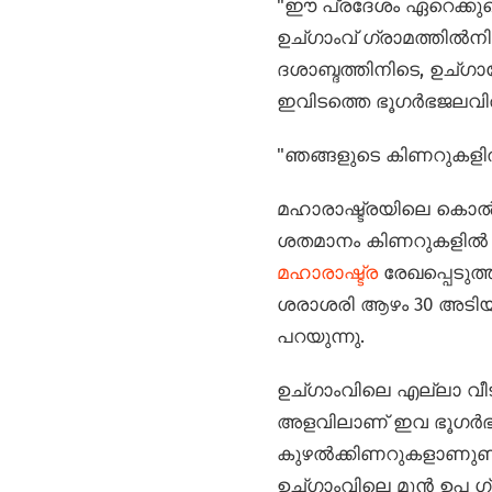
"ഈ പ്രദേശം ഏറെക്കുറെ
ഉച്ഗാംവ് ഗ്രാമത്തിൽന
ദശാബ്ദത്തിനിടെ, ഉച്
ഇവിടത്തെ ഭൂഗർഭജലവിതാ
"ഞങ്ങളുടെ കിണറുകളി
മഹാരാഷ്ട്രയിലെ കൊൽഹ
ശതമാനം കിണറുകളിൽ ജലവ
മഹാരാഷ്ട്ര
രേഖപ്പെടുത്
ശരാശരി ആഴം 30 അടിയി
പറയുന്നു.
ഉച്ഗാംവിലെ എല്ലാ വീട
അളവിലാണ് ഇവ ഭൂഗർഭജല
കുഴൽക്കിണറുകളാണുണ്ടായ
ഉച്ഗാംവിലെ മുൻ ഉപ ഗ