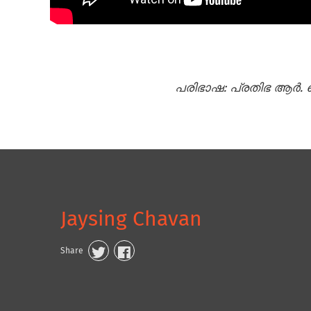
പരിഭാഷ: പ്രതിഭ ആര്‍.
Jaysing Chavan
Share