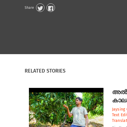
Share
RELATED STORIES
അൽ
കാലം
Jaysing
Text Edi
Translat