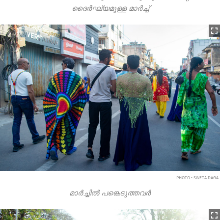
ദൈർഘ്യമുള്ള മാർച്ച്
PHOTO • SWETA DAGA
മാർച്ചിൽ പങ്കെടുത്തവർ