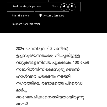
Read the story in pictures
Share
Print this story
Mysuru
, Karnataka
See more from this region
2024 ഫെബ്രുവരി 3 മണിക്ക്,
ഉച്ചസൂര്യന് താഴെ, നിറപ്പകിട്ടുള്ള
വസ്ത്രങ്ങളണിഞ്ഞ ഏകദേശം 400 പേർ
സബറിൽനിന്ന് മൈസൂരു ടൌൺ
ഹാൾവരെ പ്രകടനം നടത്തി.
നഗരത്തിലെ രണ്ടാമത്തെ പ്രൈഡ്
മാർച്ച്
ആഘോഷിക്കാനെത്തിയതായിരുന്നു
അവർ.