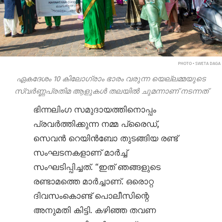
PHOTO • SWETA DAGA
ഏകദേശം 10 കിലോഗ്രാം ഭാരം വരുന്ന യെല്ലമ്മയുടെ
സ്വർണ്ണപ്രതിമ ആളുകൾ തലയിൽ ചുമന്നാണ് നടന്നത്
ഭിന്നലിംഗ സമുദായത്തിനൊപ്പം
പ്രവർത്തിക്കുന്ന നമ്മ പ്രൈഡ്,
സെവൻ റെയിൻ‌ബോ തുടങ്ങിയ രണ്ട്
സംഘടനകളാണ് മാർച്ച്
സംഘടിപ്പിച്ചത്. “ഇത് ഞങ്ങളുടെ
രണ്ടാമത്തെ മാർച്ചാണ്. ഒരൊറ്റ
ദിവസംകൊണ്ട് പൊലീസിന്റെ
അനുമതി കിട്ടി. കഴിഞ്ഞ തവണ