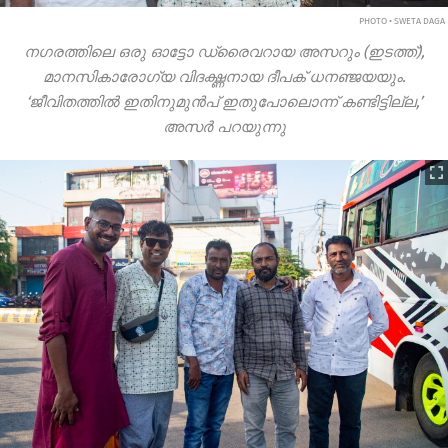
PHOTO • SWETA DAGA
നഗരത്തിലെ ഒരു ഓട്ടോ ഡ്രൈവറായ അസറും (ഇടത്ത്),
മാനസികാരോഗ്യ വിദഗ്ദ്ധനായ ദീപക് ധനഞ്ജയയും.
‘ജീവിതത്തിൽ ഇതിനുമുൻപ് ഇതുപോലൊന്ന് കണ്ടിട്ടില്ല,’
അസർ പറയുന്നു