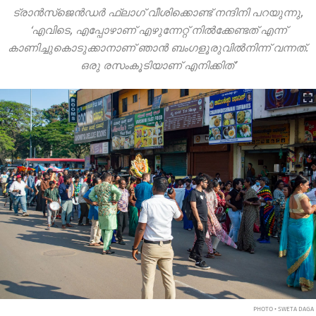
ട്രാൻസ്‌ജെൻഡർ ഫ്ലാഗ് വീശിക്കൊണ്ട് നന്ദിനി പറയുന്നു,
‘എവിടെ, എപ്പോഴാണ് എഴുന്നേറ്റ് നിൽക്കേണ്ടത് എന്ന്
കാണിച്ചുകൊടുക്കാനാണ് ഞാൻ ബംഗളൂരുവിൽനിന്ന് വന്നത്.
ഒരു രസംകൂടിയാണ് എനിക്കിത്’
PHOTO • SWETA DAGA