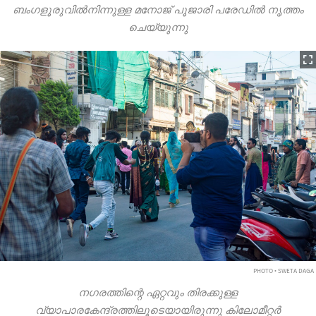
ബംഗളൂരുവിൽനിന്നുള്ള മനോജ് പൂജാരി പരേഡിൽ നൃത്തം
ചെയ്യുന്നു
PHOTO • SWETA DAGA
നഗരത്തിന്റെ ഏറ്റവും തിരക്കുള്ള
വ്യാപാരകേന്ദ്രത്തിലൂടെയായിരുന്നു കിലോമീറ്റർ