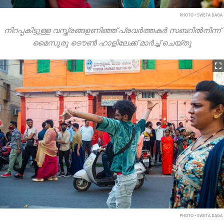
PHOTO • SWETA DAGA
നിറപ്പകിട്ടുള്ള വസ്ത്രങ്ങളണിഞ്ഞ് പ്രവർത്തകർ സബറിൽനിന്ന്
മൈസൂരു ടൌൺ ഹാളിലേക്ക് മാർച്ച് ചെയ്തു
PHOTO • SWETA DAGA