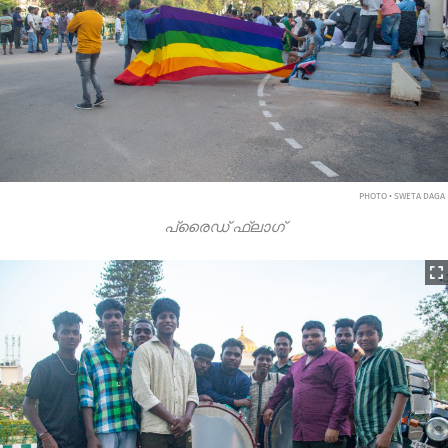
PHOTO • SWETA DAGA
പ്രൈഡ് ഫ്ലാഗ്