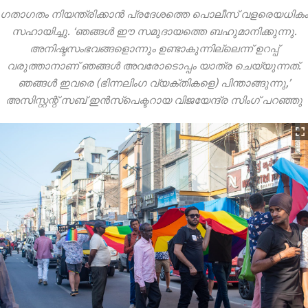
ഗതാഗതം നിയന്ത്രിക്കാൻ പ്രദേശത്തെ പൊലീസ് വളരെയധികം
സഹായിച്ചു. ‘ഞങ്ങൾ ഈ സമുദായത്തെ ബഹുമാനിക്കുന്നു.
അനിഷ്ടസംഭവങ്ങളൊന്നും ഉണ്ടാകുന്നില്ലെന്ന് ഉറപ്പ്
വരുത്താനാണ് ഞങ്ങൾ അവരോടൊപ്പം യാത്ര ചെയ്യുന്നത്.
ഞങ്ങൾ ഇവരെ (ഭിന്നലിംഗ വ്യക്തികളെ) പിന്താങ്ങുന്നു,’
അസിസ്റ്റന്റ് സബ് ഇൻസ്പെക്ടറായ വിജയേന്ദ്ര സിംഗ് പറഞ്ഞു