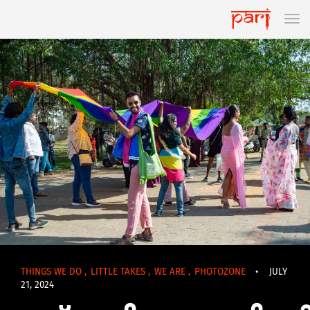
THINGS WE DO
,
LITTLE TAKES
,
WE ARE
,
PHOTOZONE
•
JULY
21, 2024