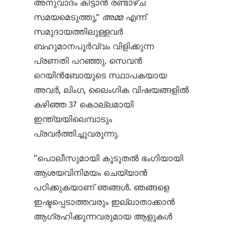
അനുവാദം കിട്ടാൻ രണ്ടാഴ്ച
സമയമെടുത്തു,”
അമ്മ
എന്ന്
സമുദായത്തിലുള്ളവർ
ബഹുമാനപൂർവ്വം വിളിക്കുന്ന
പ്രണതി പറഞ്ഞു. സെവൻ
റെയിൻ‌ബോയുടെ സ്ഥാപകയായ
അവർ, ലിംഗ, ലൈംഗിക വിഷയങ്ങളിൽ
കഴിഞ്ഞ 37 കൊല്ലമായി
ഇന്ത്യയിലെമ്പാടും
പ്രവർത്തിച്ചുവരുന്നു.
“പൊലീസുമായി കൂടുതൽ ഭംഗിയായി
ആശയവിനിമയം ചെയ്യാൻ
പഠിക്കുകയാണ് ഞങ്ങൾ. ഞങ്ങളെ
ഇഷ്ടപ്പെടാത്തവരും ഇല്ലാതാക്കാൻ
ആഗ്രഹിക്കുന്നവരുമായ ആളുകൾ