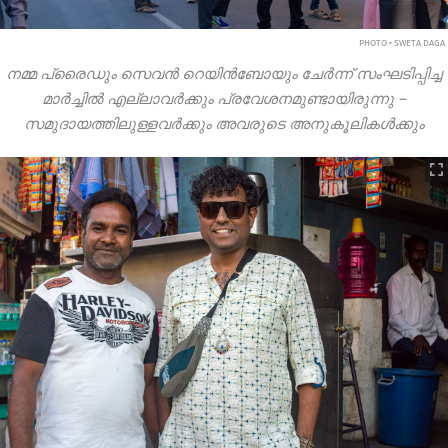
PHOTO • SWETA DAGA
നമ്മ പ്രൈഡും സെവൻ റെയിൻബോയും ചേർന്ന് സംഘടിപ്പിച്ച
മാർച്ചിൽ എല്ലാവർക്കും പ്രവേശനമുണ്ടായിരുന്നു –
സമുദായത്തിലുള്ളവർക്കും അവരുടെ അനുകൂലികൾക്കും