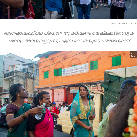
PHOTO • SWETA DAGA
ആഘോഷത്തിലെ പ്രധാന ആകർഷണം യെല്ലമ്മ (രേണുക
എന്നും അറിയപ്പെടുന്നു) എന്ന ദേവതയുടെ പ്രതിമയാണ്