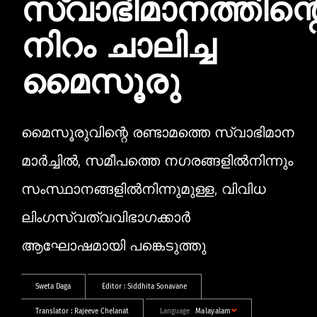
സ്വാഭിമാനത്തിന്റ
നിറം ചാലിച്ച
മൈസൂരു
മൈസൂരുവിന്റെ രണ്ടാമത്തെ സ്വാഭിമാന
മാർച്ചിൽ, സമീപത്തെ നഗരങ്ങളിൽനിന്നും
സംസ്ഥാനങ്ങളിൽനിന്നുമുള്ള, വിവിധ
ലിംഗസ്വത്വവിഭാഗക്കാർ
ആഘോഷമായി പങ്കെടുത്തു
Sweta Daga
Editor :
Siddhita Sonavane
Translator :
Rajeeve Chelanat
Language
Malayalam