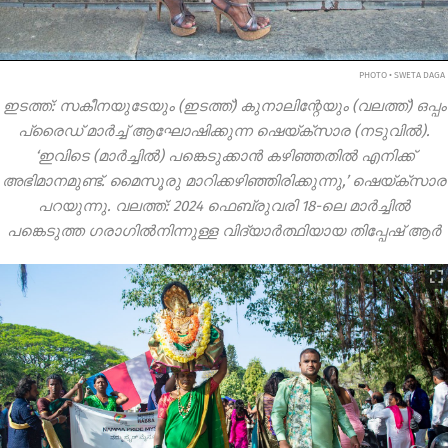
PHOTO • SWETA DAGA
ഇടത്ത്: സകീനയുടേയും (ഇടത്ത്) കുനാലിന്റേയും (വലത്ത്) ഒപ്പം
പ്രൈഡ് മാർച്ച് ആഘോഷിക്കുന്ന ഷെയ്ക്സാര (നടുവിൽ).
‘ഇവിടെ (മാർച്ചിൽ) പങ്കെടുക്കാൻ കഴിഞ്ഞതിൽ എനിക്ക്
അഭിമാനമുണ്ട്. മൈസൂരു മാറിക്കഴിഞ്ഞിരിക്കുന്നു,’ ഷെയ്ക്സാര
പറയുന്നു. വലത്ത്: 2024 ഫെബ്രുവരി 18-ലെ മാർച്ചിൽ
പങ്കെടുത്ത ഗരാഗിൽനിന്നുള്ള വിദ്യാർത്ഥിയായ തിപ്പേഷ് ആർ