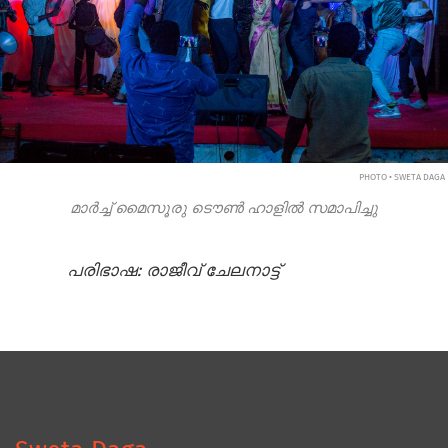
PHOTO • SWETA DAGA
മാർച്ച് മൈസൂരു ടൌൺ ഹാളിൽ സമാപിച്ചു
പരിഭാഷ:
രാജീവ് ചേലനാട്ട്