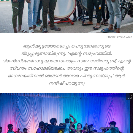
PHOTO • SWETA DAGA
ആൾക്കൂട്ടത്തോടൊപ്പം പെരുമ്പറക്കാരുടെ
ട്രൂപ്പുമുണ്ടായിരുന്നു. 'എന്റെ സമൂഹത്തിൽ,
ട്രാൻസ്ജെൻഡറുകളായ ധാരാളം സഹോദരിമാരുണ്ട്, എന്റെ
സ്വന്തം സഹോദരിയടക്കം. അവരും ഈ സമൂഹത്തിന്റെ
ഭാഗമായതിനാൽ ഞങ്ങൾ അവരെ പിന്തുണയ്ക്കും,’ ആർ.
നന്ദീഷ് പറയുന്നു