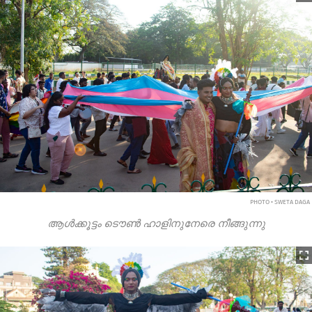
PHOTO • SWETA DAGA
ആൾക്കൂട്ടം ടൌൺ ഹാളിനുനേരെ നീങ്ങുന്നു