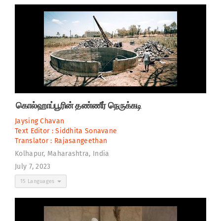
கொல்ஹாப்பூரின் தண்ணீர் நெருக்கடி
Jaysing Chavan
Text Editor :
Siddhita Sonavane
Translator :
Rajasangeethan
Kolhapur, Maharashtra, India
July 7, 2023
15 Languages