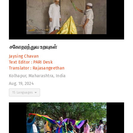
சகோதரத்துவ உறவுகள்
Jaysing Chavan
Text Editor :
PARI Desk
Translator :
Rajasangeethan
Kolhapur, Maharashtra, India
Aug. 19, 2024
15 Languages