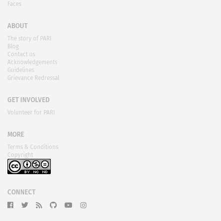
Faces
ABOUT
The story of PARI
Blog
Contact us
Acknowledgements
Guidelines
Grievance Redressal
GET INVOLVED
Volunteer for PARI
MORE
Terms & Conditions
Copyright
CONNECT