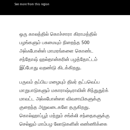
See more from this region
ஒரு காலத்தில் கொச்சாரா கிராமத்தில்
பழங்களும் பசுமையும் நிறைந்த 500
அல்ஃபோன்ஸ் மாமரங்களை கொண்ட
சந்தோஷ் ஹல்தான்கரின் பழத்தோட்டம்
இப்போது வறண்டு கிடக்கிறது.
பருவம் தப்பிய மழையும் திடீர் தட்பவெப்ப
மாறுபாடுகளும் மகாராஷ்டிராவின் சிந்துதுர்க்
மாவட்ட அல்ஃபோன்ஸா விவசாயிகளுக்கு
குறைந்த அறுவடைகளே தருகிறது.
கொல்ஹாப்பூர் மற்றும் சங்க்லி சந்தைகளுக்கு
செல்லும் மாம்பழ லோடுகளின் எண்ணிக்கை