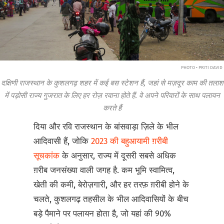
PHOTO • PRITI DAVID
दक्षिणी राजस्थान के कुशलगढ़ शहर में कई बस स्टेशन हैं, जहां से मज़दूर काम की तलाश
में पड़ोसी राज्य गुजरात के लिए हर रोज़ रवाना होते हैं. वे अपने परिवारों के साथ पलायन
करते हैं
दिया और रवि राजस्थान के बांसवाड़ा ज़िले के भील
आदिवासी हैं, जोकि
2023 की बहुआयामी ग़रीबी
सूचकांक
के अनुसार, राज्य में दूसरी सबसे अधिक
ग़रीब जनसंख्या वाली जगह है. कम भूमि स्वामित्व,
खेती की कमी, बेरोज़गारी, और हर तरफ़ ग़रीबी होने के
चलते, कुशलगढ़ तहसील के भील आदिवासियों के बीच
बड़े पैमाने पर पलायन होता है, जो यहां की 90%