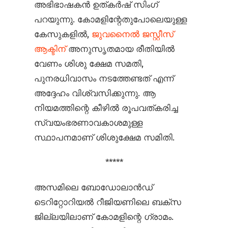
അഭിഭാഷകൻ ഉത്കർഷ് സിംഗ്
പറയുന്നു. കോമളിന്റേതുപോലെയുള്ള
കേസുകളിൽ,
ജുവനൈൽ ജസ്റ്റീസ്
ആക്ടിന്
അനുസൃതമായ രീതിയിൽ
വേണം ശിശു ക്ഷേമ സമതി,
പുനരധിവാസം നടത്തേണ്ടത് എന്ന്
അദ്ദേഹം വിശ്വസിക്കുന്നു. ആ
നിയമത്തിന്റെ കീഴിൽ രൂപവത്കരിച്ച
സ്വയംഭരണാവകാശമുള്ള
സ്ഥാപനമാണ് ശിശുക്ഷേമ സമിതി.
*****
അസമിലെ ബോഡോലാൻഡ്
ടെറിറ്റോറിയൽ റീജിയണിലെ ബക്സ
ജില്ലയിലാണ് കോമളിന്റെ ഗ്രാമം.