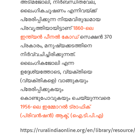
അടിമജോലി, നിർബന്ധിതവേല,
ലൈംഗികചൂഷണം എന്നിവയ്ക്ക്
പ്രേരിപ്പിക്കുന്ന നിയമവിരുദ്ധമായ
പ്രവൃത്തിയായിട്ടാണ്
1860-ലെ
ഇന്ത്യൻ പീനൽ കോഡ്
സെക്ഷൻ 370
പ്രകാരം, മനുഷ്യക്കടത്തിനെ
നിർവ്വചിച്ചിരിക്കുന്നത്.
ലൈംഗികജോലി എന്ന
ഉദ്ദേശ്യത്തോടെ, വ്യക്തിയെ
(വ്യക്തികളെ) വാങ്ങുകയും
പ്രേരിപ്പിക്കുകയും
കൊണ്ടുപോവുകയും ചെയ്യുന്നവരെ
1956-ലെ ഇമ്മോറൽ ട്രാഫിക്
(പ്രിവൻഷൻ) ആക്ട്, (ഐ.ടി.പി.എ)
https://ruralindiaonline.org/en/library/resource