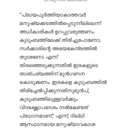
“പ്രായപൂർത്തിയാകാത്തവർ
മനുഷ്യക്കടത്തിൽ‌പ്പെടുന്നില്ലെന്ന്
അധികാരികൾ ഉറപ്പുവരുത്തണം.
കുടുംബത്തിലേക്ക് തിരിച്ചുപോണോ,
സർക്കാരിന്റെ അഭയകേന്ദ്രത്തിൽ
തുടരണോ എന്ന്
തിരഞ്ഞെടുക്കുന്നതിൽ ഇരകളുടെ
താത്പര്യത്തിന് മുൻ‌ഗണന
കൊടുക്കണം. ഇരകളെ കുടുംബത്തിൽ
തിരിച്ചേൽ‌പ്പിക്കുന്നതിനുമുൻപ്,
കുടുംബത്തിലുള്ളവർക്കും
വിദഗ്ദ്ധോപദേശം നൽകേണ്ടത്
പ്രധാ‍നമാണ്,” എന്ന്, ദില്ലി
ആസ്ഥാനമായ മനുഷ്യാവകാശ