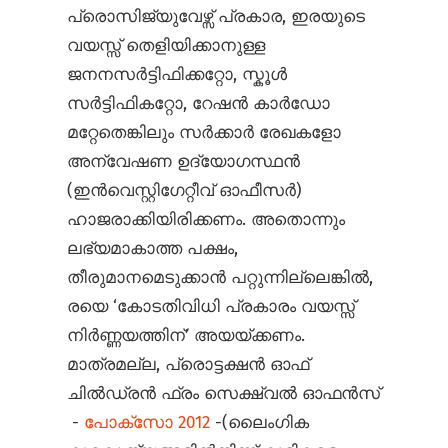
പ്രൊസിജ്യുവേഴ്സ് പ്രകാര, ഇരയുടെ
വയസ്സ് തെളിയിക്കാനുള്ള
ജനനസർട്ടിഫിക്കറ്റോ, സ്കൂൾ
സർട്ടിഫികറ്റോ, റേഷൻ കാർഡോ
മറ്റേതെങ്കിലും സർക്കാർ രേഖകളോ
അന്വേഷണ ഉദ്യോഗസ്ഥൻ
(ഇൻ‌വെസ്റ്റിഗേറ്റീവ് ഓഫീസർ)
ഹാജരാക്കിയിരിക്കണം. അതൊന്നും
ലഭ്യമാകാത്ത പക്ഷം,
തീരുമാനമെടുക്കാൻ പറ്റുന്നില്ലെങ്കിൽ,
രയെ ‘കോടതിവിധി പ്രകാരം വയസ്സ്
നിർണ്ണയത്തിന്’ അയയ്ക്കണം.
മാത്രമല്ല, പ്രൊട്ടക്ഷൻ ഓഫ്
ചിൽഡ്രൻ ഫ്രം സെക്ഷ്വൽ ഓഫൻസ്
-
പോക്സോ 2012
-(ലൈംഗിക