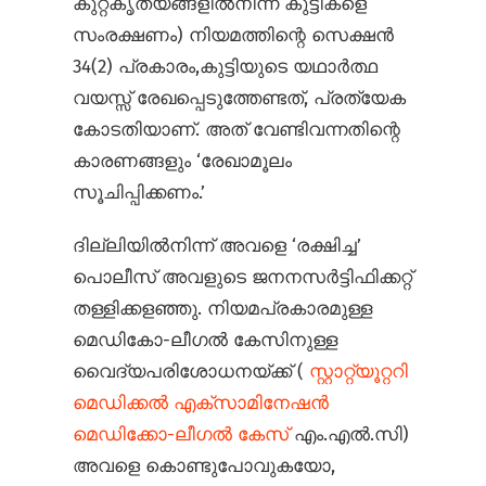
കുറ്റകൃത്യങ്ങളിൽനിന്ന് കുട്ടികളെ
സംരക്ഷണം) നിയമത്തിന്റെ സെക്ഷൻ
34(2) പ്രകാരം,കുട്ടിയുടെ യഥാർത്ഥ
വയസ്സ് രേഖപ്പെടുത്തേണ്ടത്, പ്രത്യേക
കോടതിയാണ്. അത് വേണ്ടിവന്നതിന്റെ
കാരണങ്ങളും ‘രേഖാമൂലം
സൂചിപ്പിക്കണം.’
ദില്ലിയിൽനിന്ന് അവളെ ‘രക്ഷിച്ച’
പൊലീസ് അവളുടെ ജനനസർട്ടിഫിക്കറ്റ്
തള്ളിക്കളഞ്ഞു. നിയമപ്രകാരമുള്ള
മെഡികോ-ലീഗൽ കേസിനുള്ള
വൈദ്യപരിശോധനയ്ക്ക് (
സ്റ്റാറ്റ്യൂറ്ററി
മെഡിക്കൽ എക്സാമിനേഷൻ
മെഡിക്കോ-ലീഗൽ കേസ്
എം.എൽ.സി)
അവളെ കൊണ്ടുപോവുകയോ,