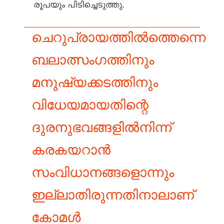
രൂപയും പിടിച്ചെടുത്തു.
ചെറുപ്രായത്തിൽത്തെന്നെ
ബലാത്സംഗത്തിനും
മനുഷ്യക്കടത്തിനും
വിധേയമായതിന്റെ
ദുരനുഭവങ്ങളിൽനിന്ന്
കരകയറാൻ
സംവിധാനങ്ങളൊന്നും
ഇല്ലാതിരുന്നതിനാലാണ്
കോമൾ