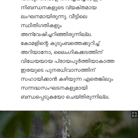
നിബന്ധനകളുടെ വ്യക്തമായ
ലംഘനമായിരുന്നു. വീട്ടിലെ
സ്ഥിതിഗതികളും
അന്വേഷിച്ചറിഞ്ഞിരുന്നില്ല.
കോമളിന്റെ കുടുംബത്തെക്കുറിച്ച്
അറിയാനോ, ലൈംഗികക്കടത്തിന്
വിധേയയായ പ്രായപൂർത്തിയാകാത്ത
ഇരയുടെ പുനരധിവാസത്തിന്
സഹായിക്കാൻ കഴിയുന്ന ഏതെങ്കിലും
സന്നദ്ധസംഘടനകളുമായി
ബന്ധപ്പെടുകയോ ചെയ്തിരുന്നില്ല.