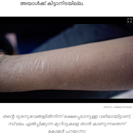
അയാൾക്ക് കിട്ടാനിടയില്ല.
PHOTO • KARAN DHIMAN
തന്റെ ദുരനുഭവങ്ങളിൽനിന്ന് രക്ഷപ്പെടാനുള്ള വഴിയായിട്ടാണ്,
സ്വയം ഏൽ‌പ്പിക്കുന്ന മുറിവുകളെ താൻ കാണുന്നതെന്ന്
കോമൾ പറയുന്നു