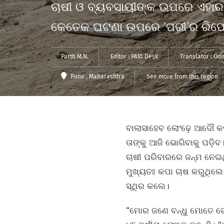
ଚାଷୀ ଓ ବ୍ୟବସାୟୀଙ୍କ ଉପରେ ଏହାର ପ
କେତେକ ଘଟଣା ଉପରେ ‘ପରୀ’ର ରିପୋ
Parth M.N.
Editor :
PARI Desk
Translator :
Odi
Pune
, Maharashtra
See more from this region
ବାଲାସାହେବ ଲୋଂଢ଼େ ଆଦୌ କଳ
ତାଙ୍କୁ ଆଜି ଭୋଗିବାକୁ ପଡ଼ି
ଚାଷୀ ପରିବାରରେ ଜନ୍ମ ନେଇଥି
ମୁଖ୍ୟତଃ କପା ଚାଷ କରୁଥିଲେ
ସ୍ଥିର କଲେ।
“ମୋର ଜଣେ ବନ୍ଧୁ ମୋତେ ଗୋ