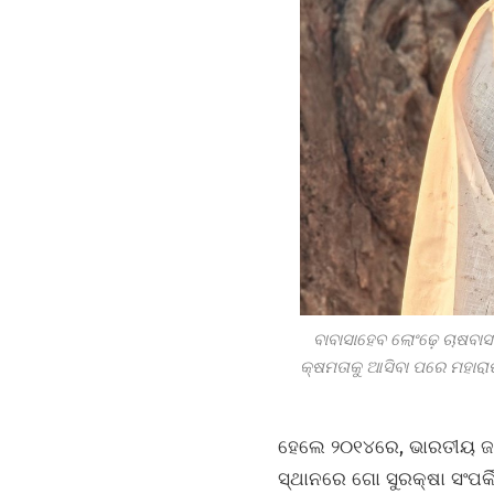
ବାବାସାହେବ ଲୋଂଢ଼େ ଚାଷବା
କ୍ଷମତାକୁ ଆସିବା ପରେ ମହାରା
ହେଲେ ୨୦୧୪ରେ, ଭାରତୀୟ ଜନତା
ସ୍ଥାନରେ ଗୋ ସୁରକ୍ଷା ସଂପର୍କ