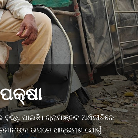
ପେକ୍ଷା
ବୃଦ୍ଧି ପାଇଛି। ଗ୍ରାମାଞ୍ଚଳ ଅର୍ଥନୀତିରେ
ାଇଭରମାନଙ୍କ ଉପରେ ଆକ୍ରମଣ ଯୋଗୁଁ