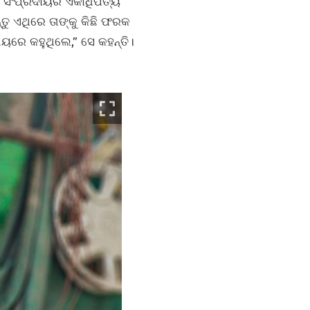
 ସଂପ୍ରଦାୟର ଏକାଧିପତ୍ୟ
ତୁ ଏଥିରେ ତାଙ୍କୁ କିଛି ଫରକ
ରେ କହୁଥିଲେ,” ସେ କହନ୍ତି।