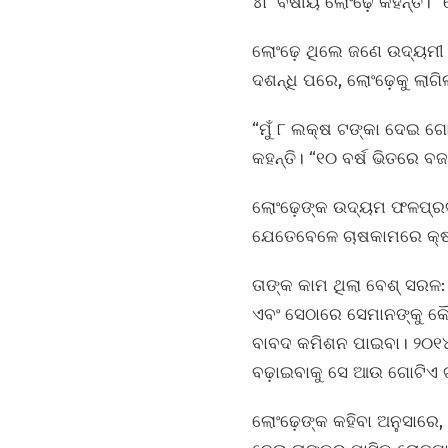
୪୮ ବର୍ଷୀୟ ଲୋଂଢ଼େ କହନ୍ତି।
ଲୋଂଢ଼େ ଥିଲେ ଜଣେ ଉଦ୍ୟମୀ 
ଦଶନ୍ଧି ପରେ, ଲୋଂଢ଼େକୁ ଲାଗି
“ମୁଁ ୮ ଲକ୍ଷ ଟଙ୍କା ଦେଇ ଗୋଟ
କହନ୍ତି। “୧୦ ବର୍ଷ ଭିତରେ ବ
ଲୋଂଢ଼େଙ୍କ ଉଦ୍ୟମ ଫଳପ୍ରଦ 
ଯେତେବେଳେ ଚାଷକାମରେ କ୍ଷତି
ତାଙ୍କ କାମ ଥିଲା ବେଶ୍‌ ସରଳ:
ଏବଂ ସେଠାରେ ସେମାନଙ୍କୁ କୌଣସ
ବାବଦ କମିଶନ ପାଇବା। ୨୦୧୪
ବଢ଼ାଇବାକୁ ସେ ଆଉ ଗୋଟିଏ ଟ୍
ଲୋଂଢ଼େଙ୍କ କହିବା ଅନୁସାରେ