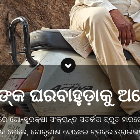
୍କ ଘରବାହୁଡ଼ାକୁ ଅ
 ଗୋ-ସୁରକ୍ଷା ସଂକ୍ରାନ୍ତ ସତର୍କତା ଦ୍ରୁତ ହାରରେ 
ଚାରକୁ ନେଲେ, ଗୋରୁଗାଈ ବୋଝେଇ ଟ୍ରକ୍‌ର ଡ୍ର