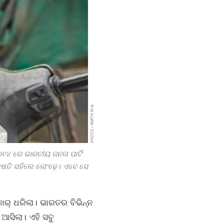
PHOTO • PARTH M.N.
୦୧୪
ରେ ଭାରତୀୟ ଜନତା ପାର୍ଟି
୍ଷତି ସହିଲେ ଲୋଂଢ଼େ। ଏବେ ସେ
ର୍‌ ଧରିଲା। ଭାରତର ବିଭିନ୍ନ
ଆସିଲା। ଏହି ସବୁ