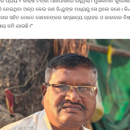
ର ପ୍ରାୟ ୧ ଲକ୍ଷ ଟଙ୍କା ଆଖପାଖରେ ରହୁଥିଲା। ମୁସଲମାନ କୁରେଶୀ
ି ନେଇଥିବା ଅଳ୍ପ କେଇ ଜଣ ହିନ୍ଦୁଙ୍କ ମଧ୍ୟରୁ ସେ ଥିଲେ ଜଣେ। କିନ୍
ତାର ସହିତ ମୋତେ ସେମାନଙ୍କର ସମ୍ଭାବ୍ୟ ଗ୍ରାହକ ଓ କାରବାର ବିଷୟ
ସାୟ ଜମି ଯାଇଛି।”