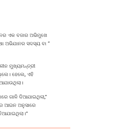
ୁନେର ଏକ ବଜାର ଅଭିମୁଖେ
ଷା ଅଭିଯାନର ସଦସ୍ୟ ବା “
ୀନ ମୁଖ୍ୟମନ୍ତ୍ରୀ
ିଲେ। ହେଲେ, ଏହି
ନିଆଯାଉଥିଲା।
ାରେ ଗାଳି ଦିଆଯାଇଥିଲା,”
ଖରେ ଆଇନ ଅନୁସାରେ
 ନିଆଯାଇଥିଲା।”