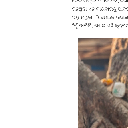
ଦେଇ ତାଙ୍କର ମାସିକ ରୋଜଗା
ରହିଥିବା ଏହି କାରବାରକୁ ଆଦର
ପଡୁ ନଥିଲା। “ସେମାନେ ଉଦାର
“ମୁଁ ଭାବିଲି, ମୋର ଏହି ବ୍ୟବ