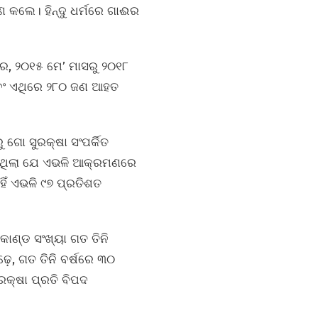
ଣ କଲେ। ହିନ୍ଦୁ ଧର୍ମରେ ଗାଈର
ାରେ, ୨୦୧୫ ମେ’ ମାସରୁ ୨୦୧୮
ବଂ ଏଥିରେ ୨୮୦ ଜଣ ଆହତ
 ଗୋ ସୁରକ୍ଷା ସଂପର୍କିତ
ାଇଥିଲା ଯେ ଏଭଳି ଆକ୍ରମଣରେ
ିଁ ଏଭଳି ୯୭ ପ୍ରତିଶତ
ାଣ୍ଡ ସଂଖ୍ୟା ଗତ ତିନି
ଢ଼େ, ଗତ ତିନି ବର୍ଷରେ ୩୦
ରକ୍ଷା ପ୍ରତି ବିପଦ