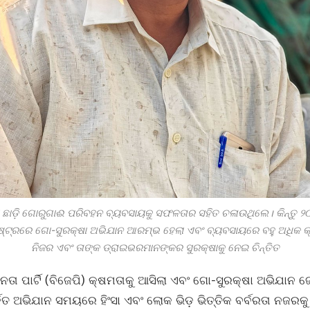
ସ ଛାଡ଼ି ଗୋରୁଗାଈ ପରିବହନ ବ୍ୟବସାୟକୁ ସଫଳତାର ସହିତ ଚଳାଉଥିଲେ। କିନ୍ତୁ
୨
ଷ୍ଟ୍ରରେ ଗୋ-ସୁରକ୍ଷା ଅଭିଯାନ ଆରମ୍ଭ ହେଲା ଏବଂ ବ୍ୟବସାୟରେ ବହୁ ଅଧିକ କ
ନିଜର ଏବଂ ତାଙ୍କ ଡ୍ରାଇଭରମାନଙ୍କର ସୁରକ୍ଷାକୁ ନେଇ ଚିନ୍ତିତ
 ପାର୍ଟି (ବିଜେପି) କ୍ଷମତାକୁ ଆସିଲା ଏବଂ ଗୋ-ସୁରକ୍ଷା ଅଭିଯାନ ଜୋ
ିତ ଅଭିଯାନ ସମୟରେ ହିଂସା ଏବଂ ଲୋକ ଭିଡ଼ ଭିତ୍ତିକ ବର୍ବରତା ନଜରକୁ 