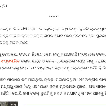
୍ତି।
*****
୧ରେ, ୧୬ଟି ମଇଁଷି ବୋଝେଇ ହୋଇଥିବା ଲୋଂଢ଼େଙ୍କ ଦୁଇଟି ଟ୍ରକ୍‌ ପ
 ଘଣ୍ଟାର ବାଟ ଦୂର, କାଟରାଜ ନାମକ ଛୋଟ ସହର ନିକଟରେ ଗୋ-ସୁରକ୍
ଦୁଇଟିକୁ ଅଟକାଇଲେ।
ରୁ ଗୋହତ୍ୟା ଉପରେ ନିଷେଧାଦେଶ ଲାଗୁ କରାଯାଇଛି। ୨୦୧୫ରେ ତତ୍କାଳ
ୁ
ସଂପ୍ରସାରିତ
କରାଇ ଷଣ୍ଢ ଓ ବଳଦ କ୍ଷେତ୍ରରେ ମଧ୍ୟ ଲାଗୁ କରାଇଥ
୍ରରେ ଲାଗୁ କରାଯାଇ ନଥିଲା ଏବଂ ଲୋଂଢ଼େଙ୍କ ଟ୍ରକ୍‌ରେ ମଇଁଷି ହିଁ 
ହିତ ମାରଧର କରାଯାଇଥିଲା, ଚାପୁଡ଼ା ମରାଯାଇଥିଲା ଏବଂ ଅଶ୍ଳୀଳ ଭାଷ
୍କ ମଧ୍ୟରୁ ଜଣେ ହିନ୍ଦୁ ଏବଂ ଅନ୍ୟ ଜଣକ ମୁସଲମାନ ଥିଲେ। ମୋ ପା
ହିଛି। ତଥାପି ମୋ ଟ୍ରକ୍‌ ଦୁଇଟିକୁ ଜବତ କରାଯାଇଥିଲା ଏବଂ ଥାନାକୁ