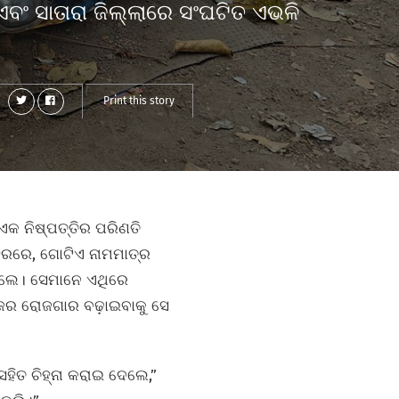
ବଂ ସାତାରା ଜିଲ୍ଲାରେ ସଂଘଟିତ ଏଭଳି
e
Print this story
କ ନିଷ୍ପତ୍ତିର ପରିଣତି
 ସହରରେ, ଗୋଟିଏ ନାମମାତ୍ର
ଥିଲେ। ସେମାନେ ଏଥିରେ
ିଜର ରୋଜଗାର ବଢ଼ାଇବାକୁ ସେ
ିତ ଚିହ୍ନା କରାଇ ଦେଲେ,”