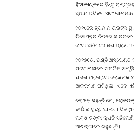
ହିଂସାକାଣ୍ଡରେ ହିନ୍ଦୁ ରାଷ୍
ସ୍ଥାନ ପବିତ୍ର ଏବଂ ଗାଈମାନ
୨୦୧୯ରେ ହ୍ୟୁମାନ ରାଇଟ୍‌ସ ୱ
ଡିସେମ୍ବର ଭିତରେ ଭାରତରେ
ହେବା ସହିତ ୪୪ ଜଣ ପ୍ରାଣ ହ
୨୦୧୭ରେ, ଇଣ୍ଡିଆସ୍ପେଣ୍ଡ ନା
ଘଟଣାବଳୀରେ ସଂଘଟିତ ସାମୂହ
ପ୍ରାଣ ହରାଇଥିବା ଲୋକଙ୍କ ମ
ଆକ୍ରମଣ ଘଟିଥିଲା। ଏବେ ଏହି 
ଲୋଂଢ଼େ କହନ୍ତି ଯେ, ଲୋକଙ୍
ବର୍ଷରେ ବୃଦ୍ଧି ପାଇଛି। ଦିନ 
ଲକ୍ଷ ଟଙ୍କା କ୍ଷତି ସହିଲେଣି।
ଆଶଙ୍କାରେ ରହୁଛନ୍ତି।