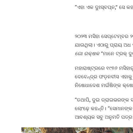
“ଏହା ଏକ ଦୁଃସ୍ବପ୍ନ,” ସେ କହନ
୨୦୨୩ ମସିହା ସେପ୍ଟେମ୍ବର ୨
ଯାଉଥିଲା। ଏଠାରୁ ପ୍ରାୟ ଅଧ
ଗୋ ରକ୍ଷକ
”ମାନେ ଟ୍ରକ୍ 
ମହାରାଷ୍ଟ୍ରରେ ୧୯୭୬ ମସିହା
ଦେବେନ୍ଦ୍ର ଫଡ଼ନବୀସ ଏହାକ
ନିଷେଧାଦେଶ ମଇଁଷିଙ୍କ କ୍ଷେତ
“ତଥାପି, ଦୁଇ ଡ୍ରାଇଭରଙ୍କ ସ
ଲୋଂଢ଼େ କହନ୍ତି। “ସେମାନଙ
ଆବଶ୍ୟକ ସବୁ ଅନୁମତି ପତ୍ର ର