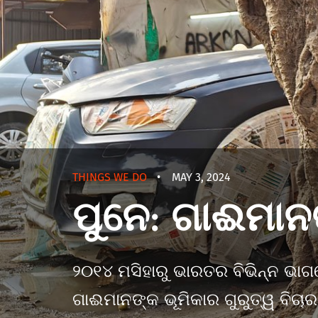
THINGS WE DO
•
MAY 3, 2024
ପୁନେ: ଗାଈମାନଙ
୨୦୧୪ ମସିହାରୁ ଭାରତର ବିଭିନ୍ନ ଭାଗରେ
ଗାଈମାନଙ୍କ ଭୂମିକାର ଗୁରୁତ୍ୱ ବି