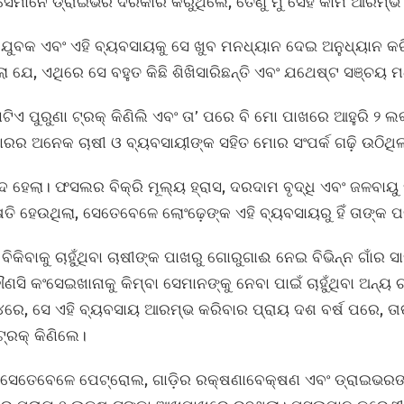
 “ସେମାନେ ଡ୍ରାଇଭର ଦରକାର କରୁଥିଲେ, ତେଣୁ ମୁଁ ସେହି କାମ ଆରମ୍ଭ
ଯୁବକ ଏବଂ ଏହି ବ୍ୟବସାୟକୁ ସେ ଖୁବ ମନଧ୍ୟାନ ଦେଇ ଅନୁଧ୍ୟାନ କ
ଲା ଯେ, ଏଥିରେ ସେ ବହୁତ କିଛି ଶିଖିସାରିଛନ୍ତି ଏବଂ ଯଥେଷ୍ଟ ସଞ୍ଚୟ ମ
ିଏ ପୁରୁଣା ଟ୍ରକ୍‌ କିଣିଲି ଏବଂ ତା’ ପରେ ବି ମୋ ପାଖରେ ଆହୁରି ୨ ଲକ୍
ଜାରର ଅନେକ ଚାଷୀ ଓ ବ୍ୟବସାୟୀଙ୍କ ସହିତ ମୋର ସଂପର୍କ ଗଢ଼ି ଉଠିଥିଲ
ହେଲା। ଫସଲର ବିକ୍ରି ମୂଲ୍ୟ ହ୍ରାସ, ଦରଦାମ ବୃଦ୍ଧି ଏବଂ ଜଳବାୟୁ 
 ହେଉଥିଲା, ସେତେବେଳେ ଲୋଂଢ଼େଙ୍କ ଏହି ବ୍ୟବସାୟରୁ ହିଁ ତାଙ୍କ ପର
 ବିକିବାକୁ ଚାହୁଁଥିବା ଚାଷୀଙ୍କ ପାଖରୁ ଗୋରୁଗାଈ ନେଇ ବିଭିନ୍ନ ଗାଁର 
ି କଂସେଇଖାନାକୁ କିମ୍ବା ସେମାନଙ୍କୁ ନେବା ପାଇଁ ଚାହୁଁଥିବା ଅନ୍ୟ ଚା
ରେ, ସେ ଏହି ବ୍ୟବସାୟ ଆରମ୍ଭ କରିବାର ପ୍ରାୟ ଦଶ ବର୍ଷ ପରେ, ତା
ରକ୍‌ କିଣିଲେ।
, ସେତେବେଳେ ପେଟ୍ରୋଲ, ଗାଡ଼ିର ରକ୍ଷଣାବେକ୍ଷଣ ଏବଂ ଡ୍ରାଇଭରଙ୍କ