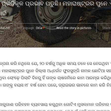
୍ରତିକୂଳ ପ୍ରଭାବ ପଡୁଛି। ମହାରାଷ୍ଟ୍ରର ପୁନେ ଏ
ର୍ଟ
shaLIVE
Language
Odia
Read the story in pictures
Shar
୍ପନା କରି ନଥିଲେ ଯେ, ୨୦ ବର୍ଷରୁ ଅଧିକ ସମୟ ତଳେ ସେ ନେଇଥିବା ଏ
ବ। ମହାରାଷ୍ଟ୍ରର ପୁନେ ଜିଲ୍ଲା ଅନ୍ତର୍ଗତ ଫୁରସୁଙ୍ଗି ନାମକ ଛୋଟିଆ
ବା ଲୋଂଢ଼େ ପିଲାଟି ଦିନରୁ ହିଁ ତାଙ୍କ ଚାଷଜମିରେ କାମ ଆରମ୍ଭ କରି
। ତାଙ୍କୁ ବୟସ ୧୮ ବର୍ଷ ହେବା ପରେ, ଡ୍ରାଇଭର ଭାବରେ କାମ କରି ନ
ରୁଗାଈ ପରିବହନ ବ୍ୟବସାୟ କରୁଥିବା ଗୋଟିଏ ମୁସଲମାନ ପରିବାର ସହ