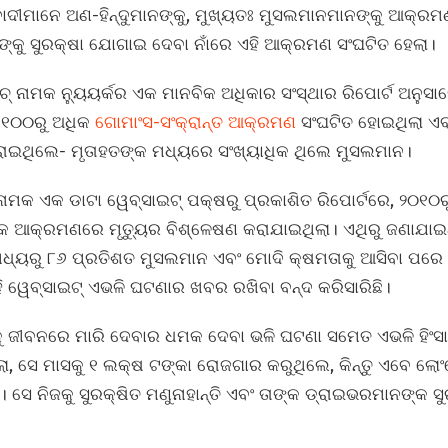
ଟ୍ରବାଦୀମାନେ ଅଣ-ହିନ୍ଦୁମାନଙ୍କୁ, ମୁଖ୍ୟତଃ ମୁସଲମାନମାନଙ୍କୁ ଆକ୍ରମ
ଙ୍କୁ ସୁରକ୍ଷା ଯୋଗାଇ ଦେବା ନାଁରେ ଏହି ଆକ୍ରମଣ ସଂଘଟିତ ହେଲା।
ାଚ୍‌ ନାମକ ନ୍ୟୁୟର୍କର ଏକ ମାନବିକ ଅଧିକାର ସଂସ୍ଥାର ରିପୋର୍ଟ ଅନୁସ
 ୧୦୦ରୁ ଅଧିକ
ଗୋମାଂସ-ସଂକ୍ରାନ୍ତ ଆକ୍ରମଣ
ସଂଘଟିତ ହୋଇଥିଲା ଏ
ରାଇଥିଲେ- ମୃତାହତଙ୍କ ମଧ୍ୟରେ ସଂଖ୍ୟାଧିକ ଥିଲେ ମୁସଲମାନ।
ମକ ଏକ ଡାଟା ୱେବ୍‌ସାଇଟ୍‌ ପକ୍ଷରୁ ପ୍ରକାଶିତ ରିପୋର୍ଟରେ, ୨୦୧୦ରୁ
ିକ ଆକ୍ରମଣରେ ମୃତ୍ୟୁର ବିଶ୍ଳେଷଣ କରାଯାଇଥିଲା। ଏଥିରୁ ଜଣାଯ
ଧ୍ୟରୁ ୮୬ ପ୍ରତିଶତ ମୁସଲମାନ ଏବଂ ମୋଦି କ୍ଷମତାକୁ ଆସିବା ପରେ ହ
ୱେବ୍‌ସାଇଟ୍‌ ଏଭଳି ଘଟଣାର ଖବର ରଖିବା ବନ୍ଦ କରିସାରିଛି।
କୁ ଜୀବନରେ ମାରି ଦେବାର ଧମକ ଦେବା ଭଳି ଘଟଣା ସମେତ ଏଭଳି ହିଂସାକ
ଥିଲା, ସେ ମାସକୁ ୧ ଲକ୍ଷ ଟଙ୍କା ରୋଜଗାର କରୁଥିଲେ, କିନ୍ତୁ ଏବେ ଲୋଂ
 ସେ ନିଜକୁ ସୁରକ୍ଷିତ ମଣୁନାହାନ୍ତି ଏବଂ ତାଙ୍କ ଡ୍ରାଇଭରମାନଙ୍କ ସୁ