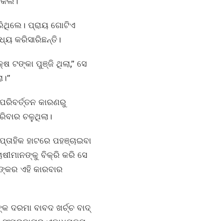
 କଲି।”
ରିଥିଲେ। ପ୍ରାୟ ଗୋଟିଏ
ଧ୍ୟ କରିସାରିଛନ୍ତି।
ଷ ଟଙ୍କା ପୁଞ୍ଜି ଥିଲା,” ସେ
ା।”
ପରିବର୍ତ୍ତନ କାରଣରୁ
ିବାର ଚଳୁଥିଲା।
ସାପ୍ତାହିକ ହାଟରେ ପହଞ୍ଚାଇବା
ଷୀମାନଙ୍କୁ ବିକ୍ରି କରି ସେ
ଙ୍କର ଏହି କାରବାର
 ଦରମା ବାବଦ ଖର୍ଚ୍ଚ ବାଦ୍‌