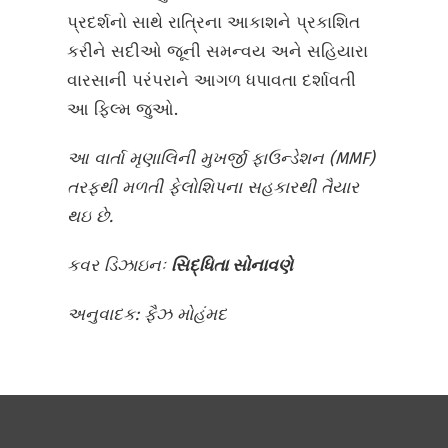
પ્રદર્શનો સાથે રાત્રિના આકાશને પ્રકાશિત
કરીને સદીઓ જૂની સમન્વય અને સહિયારા
વારસાની પરંપરાને આગળ ધપાવતા દર્શાવતી
આ ફિલ્મ જુઓ.
આ વાર્તા મૃણાલિની મુખર્જી ફાઉન્ડેશન (MMF)
તરફથી મળતી ફેલોશિપના સહકારથી તૈયાર
થઇ છે.
કવર ડિઝાઇનઃ
સિદ્ધિતા સોનાવણે
અનુવાદક: ફૈઝ મોહંમદ