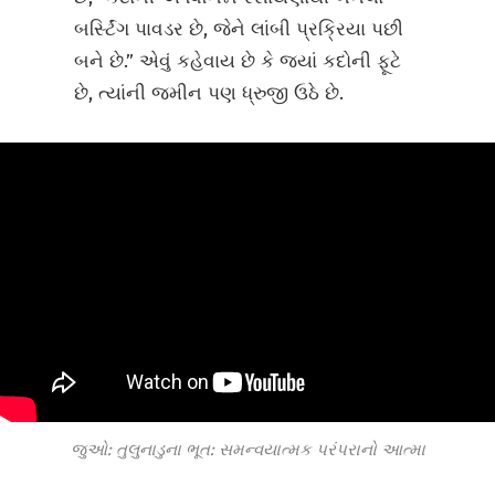
બર્સ્ટિંગ પાવડર છે, જેને લાંબી પ્રક્રિયા પછી
બને છે.” એવું કહેવાય છે કે જ્યાં કદોની ફૂટે
છે, ત્યાંની જમીન પણ ધ્રુજી ઉઠે છે.
જુઓ: તુલુનાડુના ભૂત: સમન્વયાત્મક પરંપરાનો આત્મા