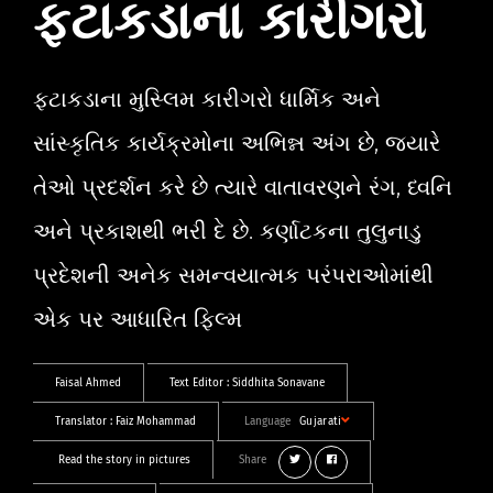
ફટાકડાના કારીગરો
ફટાકડાના મુસ્લિમ કારીગરો ધાર્મિક અને
સાંસ્કૃતિક કાર્યક્રમોના અભિન્ન અંગ છે, જ્યારે
તેઓ પ્રદર્શન કરે છે ત્યારે વાતાવરણને રંગ, ધ્વનિ
અને પ્રકાશથી ભરી દે છે. કર્ણાટકના તુલુનાડુ
પ્રદેશની અનેક સમન્વયાત્મક પરંપરાઓમાંથી
એક પર આધારિત ફિલ્મ
Faisal Ahmed
Text Editor :
Siddhita Sonavane
Translator :
Faiz Mohammad
Language
Gujarati
Read the story in pictures
Share