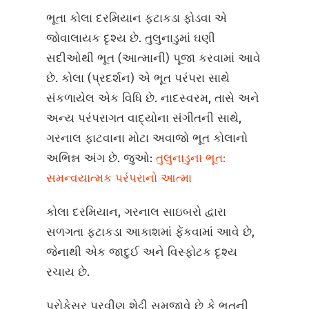
ભૂતા કોલા દરમિયાન ફટાકડા ફોડવા એ
જોવાલાયક દૃશ્ય છે. તુલુનાડુમાં ઘણી
સદીઓથી ભૂત (આત્માની) પૂજા કરવામાં આવે
છે. કોલા (પ્રદર્શન) એ ભૂત પરંપરા સાથે
સંકળાયેલ એક વિધિ છે. નાદસ્વરમ, તાસે અને
અન્ય પરંપરાગત વાદ્યોના સંગીતની સાથે,
ગરનાલ ફાટવાના મોટા અવાજો ભૂત કોલાનો
અભિન્ન અંગ છે. જુઓ:
તુલુનાડુના ભૂત:
સમન્વયાત્મક પરંપરાનો આત્મા
કોલા દરમિયાન, ગરનાલ સાઇબરો દ્વારા
સળગતા ફટાકડા આકાશમાં ફેંકવામાં આવે છે,
જેનાથી એક જાદુઈ અને વિસ્ફોટક દૃશ્ય
રચાય છે.
પ્રોફેસર પ્રવીણ શેટ્ટી સમજાવે છે કે ભૂતની