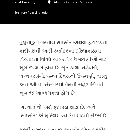
Print this story
Dakshina Kannada
, Karnataka
See more from this region
તુલુનાડુના ગરનાલ સાઇબેર અથવા ફટાકડાના
કારીગરોની અહીં કર્ણાટકના દરિયાકાંઠાના
વિસ્તારમાં વિવિધ સાંસ્કૃતિક ઉજવણીઓ માટે
ખૂબ જ માંગ હોય છે. ભુત કોલા, તહેવારો,
લગ્નપ્રસંગો, જન્મ દિવસની ઉજવણી, વાસ્તુ
અને અંતિમ સંસ્કારમાં તેમની સહભાગિતાની
ખૂબ જ આવશ્યકતા હોય છે.
‘ગરનાલ’નો અર્થ ફટાકડા થાય છે, અને
'સાઇબેર’ એ મુસ્લિમ વ્યક્તિ માટેનો સંદર્ભ છે.
મુલ્કી નગરના ગરનાલ સાઇબેર એવા આમીર