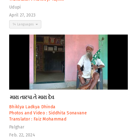
Udupi
April 27, 2023
14 Languages
મારા તારપા તે મારા દેવ
Bhiklya Ladkya Dhinda
Photos and Video :
Siddhita Sonavane
Translator :
Faiz Mohammad
Palghar
Feb. 22, 2024