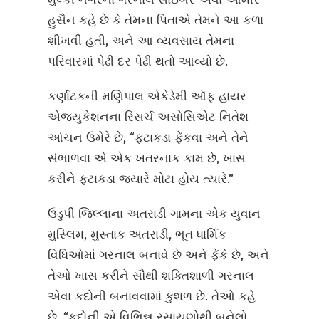
હુસૈન કહે છે કે તેમના પિતાએ તેમને આ કળા
શીખવી હતી, અને આ વ્યવસાય તેમના
પરિવારમાં પેઢી દર પેઢી થતો આવ્યો છે.
કર્ણાટકની મણિપાલ એકેડેમી ઑફ હાયર
એજ્યુકેશનના રિસર્ચ અસોસિએટ નિતેશ
આંચન ઉમેરે છે, “ફટાકડા ફેંકવા અને તેને
સંભાળવા એ એક ખતરનાક કામ છે, ખાસ
કરીને ફટાકડા જ્યારે મોટા હોય ત્યારે.”
ઉડુપી જિલ્લાના અતરાડી ગામના એક યુવાન
મુસ્લિમ, મુસ્તાક અતરાડી, ભૂત ધાર્મિક
વિધિઓમાં ગરનાલ બનાવે છે અને ફેંકે છે, અને
તેઓ ખાસ કરીને સૌથી શક્તિશાળી ગરનાલ
એવા કદોની બનાવવામાં કુશળ છે. તેઓ કહે
છે, “કદોની એ વિભિન્ન રસાયણોથી બનેલો