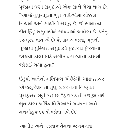
પૂજામાં ઘણા સમુદાયો એક સાથે ભેગા થાય છે.
“આજે તુલુનાડુમાં ભૂત વિધિઓમાં ચોક્કસ
નિયમો અને કાર્યોનો સમૂહ છે, જે સામાન્ય
રીતે હિંદુ સમુદાયોને સોંપવામાં આવેલા છે. પરંતુ
રસપ્રદ વાત એ છે કે, સમય જતાં, ભૂતની
પૂજામાં મુસ્લિમ સમુદાયો ફટાકડા ફેંકવાના
અથવા કોલા માટે સંગીત વગાડવાના કામમાં
જોડાઈ ગયા હતા.”
ઉડુપી ખાતેની મણિપાલ એકેડેમી ઑફ હાયર
એજ્યુકેશનમાં તુલુ સંસ્કૃતિના નિષ્ણાત
પ્રોફેસર શેટ્ટી કહે છે, “ફટાકડાની રજૂઆતથી
ભૂત કોલા ધાર્મિક વિધિઓમાં ભવ્યતા અને
મનમોહક દૃશ્યો જોવા મળે છે.”
આમીર અને મુસ્તાક તેમના જગમગતા