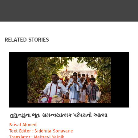
RELATED STORIES
તુલુનાડુના ભૂત: સમન્વયાત્મક પરંપરાનો આત્મા
Faisal Ahmed
Text Editor :
Siddhita Sonavane
Translator :
Maitreyi Yajnik