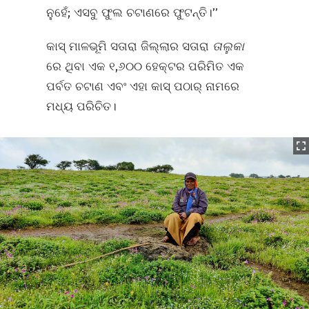
ନୁହେଁ; ଏସବୁ ଫୁଲ ଚଟାଣରେ ଫୁଟନ୍ତି।’’
କାସ୍‌ ମାଳଭୂମି ସତାରା ଜିଲ୍ଲାର ସତାରା
ତାଲୁକା
ରେ ଥିବା ଏକ ୧,୬୦୦ ହେକ୍ଟର ପରିମିତ ଏକ
ପର୍ବତ ଚଟାଣ ଏବଂ ଏହା କାସ୍‌ ପଠାର୍‌ ନାମରେ
ମଧ୍ୟ ପରିଚିତ।