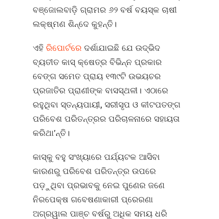
ବଞ୍ଜୋଲବାଡ଼ି ଗ୍ରାମର ୬୨ ବର୍ଷ ବୟସ୍କ ଚାଷୀ
ଲକ୍ଷ୍ମଣ ଶିନ୍ଦେ କୁହନ୍ତି।
ଏହି
ରିପୋର୍ଟରେ
ଦର୍ଶାଯାଇଛି ଯେ ଉଦ୍ଭିଦ
ବ୍ୟତୀତ କାସ୍‌ କ୍ଷେତ୍ର ବିଭିନ୍ନ ପ୍ରକାର
ବେଙ୍ଗ ସମେତ ପ୍ରାୟ ୧୩୯ଟି ଉଭୟଚର
ପ୍ରଜାତିର ପ୍ରାଣୀଙ୍କ ବାସସ୍ଥଳୀ। ଏଠାରେ
ରହୁଥିବା ସ୍ତନ୍ୟପାୟୀ, ସରୀସୃପ ଓ କୀଟପତଙ୍ଗ
ପରିବେଶ ପରିତନ୍ତ୍ରର ପରିଚାଳନାରେ ସହାୟତା
କରିଥା’ନ୍ତି।
କାସ୍‌କୁ ବହୁ ସଂଖ୍ୟାରେ ପର୍ଯ୍ୟଟକ ଆସିବା
କାରଣରୁ ପରିବେଶ ପରିତନ୍ତ୍ର ଉପରେ
ପଡ଼ୁଥିବା ପ୍ରଭାବକୁ ନେଇ ପୁଣେର ଜଣେ
ନିରପେକ୍ଷ ଗବେଷଣାକାରୀ ପ୍ରେରଣା
ଅଗ୍ରୱାଲ ପାଞ୍ଚ ବର୍ଷରୁ ଅଧିକ ସମୟ ଧରି