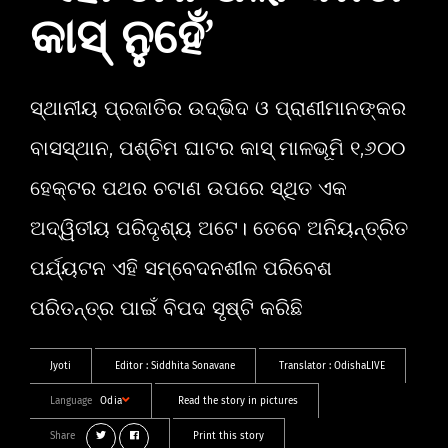
କାସ୍‌ ନୁହେଁ’
ସ୍ଥାନୀୟ ପ୍ରଜାତିର ଉଦ୍ଭିଦ ଓ ପ୍ରାଣୀମାନଙ୍କର
ବାସସ୍ଥାନ, ପଶ୍ଚିମ ଘାଟର କାସ୍‌ ମାଳଭୂମି ୧,୬୦୦
ହେକ୍ଟର ପଥର ଚଟାଣ ଉପରେ ସ୍ଥିତ ଏକ
ଅଦ୍ୱିତୀୟ ପରିଦୃଶ୍ୟ ଅଟେ। ତେବେ ଅନିୟନ୍ତ୍ରିତ
ପର୍ଯ୍ୟଟନ ଏହି ସମ୍ବେଦନଶୀଳ ପରିବେଶ
ପରିତନ୍ତ୍ର ପାଇଁ ବିପଦ ସୃଷ୍ଟି କରିଛି
Jyoti
Editor :
Siddhita Sonavane
Translator :
OdishaLIVE
Language
Odia
Read the story in pictures
Share
Print this story