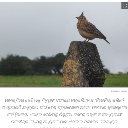
PHOTO • JYOTI
ମାଳଭୂମିରେ ଦେଖିବାକୁ ମିଳୁଥିବା ସ୍ଥାନୀୟ ଜଙ୍ଗଲିହଲଦ (ହିଚେନିୟା କଲିନା)
ଆଣ୍ଠୁଗଣ୍ଠି ଯନ୍ତ୍ରଣା ପାଇଁ ବେଶ୍‌ ପ୍ରଭାବଶାଳୀ ଅଟେ। ମାଲାବାର କ୍ରେଷ୍ଟେଡ୍‌
ଲାର୍କ (ଡାହାଣ) ଏଠାରେ ଦେଖିବାକୁ ମିଳୁଥିବା ଅନେକ ପକ୍ଷୀ ଓ ସ୍ତନ୍ୟପାୟୀ
ପ୍ରାଣୀଙ୍କ ମଧ୍ୟରୁ ଅନ୍ୟତମ ଯାହା ଏଠାକାର ପରିବେଶ ପରିତନ୍ତ୍ର