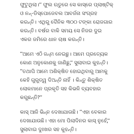
ଫୁଟୁଥିଲା।’’ ଫୁଲ ଋତୁରେ ସେ କାସ୍‌ରେ ପ୍ଲାଷ୍ଟିକ୍‌
ଓ ନନ୍‌-ଡିସ୍ପୋଜେବଲ ଆବର୍ଜନା ସଂଗ୍ରହ
କରନ୍ତି। ଏଥିରୁ ଦୈନିକ ୩୦୦ ଟଙ୍କା ରୋଜଗାର
କରନ୍ତି। ବର୍ଷର ବାକି ସମୟ ସେ ନିଜର ଦୁଇ
ଏକର ଜମିରେ ଧାନ ଚାଷ କରନ୍ତି।
‘‘ଆମେ ଏଠି ଜନ୍ମ ନେଇଛୁ। ଆମେ ପ୍ରତ୍ୟେକ
କୋଣ ଅନୁକୋଣକୁ ଜାଣିଛୁ,’’ ସୁଲାବାଇ କୁହନ୍ତି।
‘‘ତଥାପି ଆମେ ଅଶିକ୍ଷିତ ହୋଇଥିବାରୁ ଆମକୁ
କେହି ଗୁରୁତ୍ୱ ଦିଅନ୍ତି ନାହିଁ । କିନ୍ତୁ ଶିକ୍ଷିତ
ଲୋକମାନେ ପ୍ରକୃତି ସହ କିଭଳି ବ୍ୟବହାର
କରୁଛନ୍ତି?’’
କାସ୍‌ ଆଜି ଭିନ୍ନ ଦେଖାଯାଉଛି। ‘‘ଏହା ବେକାର
ଦେଖାଯାଉଛି। ଏହା ମୋ ପିଲାଦିନର କାସ୍‌ ନୁହେଁ,’’
ସୁଲାବାଇ ଦୁଃଖର ସହ କୁହନ୍ତି।