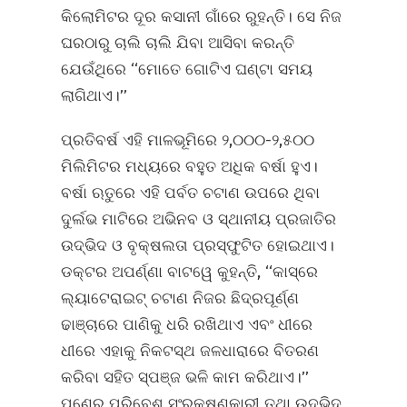
କିଲୋମିଟର ଦୂର କସାନୀ ଗାଁରେ ରୁହନ୍ତି। ସେ ନିଜ
ଘରଠାରୁ ଚାଲି ଚାଲି ଯିବା ଆସିବା କରନ୍ତି
ଯେଉଁଥିରେ ‘‘ମୋତେ ଗୋଟିଏ ଘଣ୍ଟା ସମୟ
ଲାଗିଥାଏ।’’
ପ୍ରତିବର୍ଷ ଏହି ମାଳଭୂମିରେ ୨,୦୦୦-୨,୫୦୦
ମିଲିମିଟର ମଧ୍ୟରେ ବହୁତ ଅଧିକ ବର୍ଷା ହୁଏ।
ବର୍ଷା ଋତୁରେ ଏହି ପର୍ବତ ଚଟାଣ ଉପରେ ଥିବା
ଦୁର୍ଲଭ ମାଟିରେ ଅଭିନବ ଓ ସ୍ଥାନୀୟ ପ୍ରଜାତିର
ଉଦ୍ଭିଦ ଓ ବୃକ୍ଷଲତା ପ୍ରସ୍ଫୁଟିତ ହୋଇଥାଏ।
ଡକ୍ଟର ଅପର୍ଣ୍ଣା ବାଟୱେ କୁହନ୍ତି, ‘‘କାସ୍‌ରେ
ଲ୍ୟାଟେରାଇଟ୍‌ ଚଟାଣ ନିଜର ଛିଦ୍ରପୂର୍ଣ୍ଣ
ଢାଞ୍ଚାରେ ପାଣିକୁ ଧରି ରଖିଥାଏ ଏବଂ ଧୀରେ
ଧୀରେ ଏହାକୁ ନିକଟସ୍ଥ ଜଳଧାରାରେ ବିତରଣ
କରିବା ସହିତ ସ୍ପଞ୍ଜ ଭଳି କାମ କରିଥାଏ।’’
ପୁଣେର ପରିବେଶ ସଂରକ୍ଷଣକାରୀ ତଥା ଉଦ୍ଭିଦ