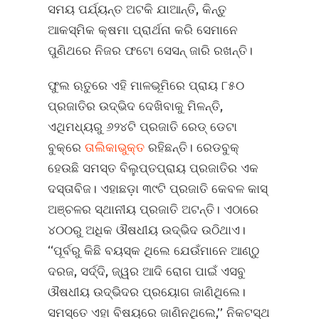
ସମୟ ପର୍ଯ୍ୟନ୍ତ ଅଟକି ଯାଆନ୍ତି, କିନ୍ତୁ
ଆକସ୍ମିକ କ୍ଷମା ପ୍ରାର୍ଥନା କରି ସେମାନେ
ପୁଣିଥରେ ନିଜର ଫଟୋ ସେସନ୍‌ ଜାରି ରଖନ୍ତି।
ଫୁଲ ଋତୁରେ ଏହି ମାଳଭୂମିରେ ପ୍ରାୟ ୮୫୦
ପ୍ରଜାତିର ଉଦ୍ଭିଦ ଦେଖିବାକୁ ମିଳନ୍ତି,
ଏଥିମଧ୍ୟରୁ ୬୨୪ଟି ପ୍ରଜାତି ରେଡ୍‌ ଡେଟା
ବୁକ୍‌ରେ
ତାଲିକାଭୁକ୍ତ
ରହିଛନ୍ତି। ରେଡବୁକ୍‌
ହେଉଛି ସମସ୍ତ ବିଲୁପ୍ତପ୍ରାୟ ପ୍ରଜାତିର ଏକ
ଦସ୍ତାବିଜ। ଏହାଛଡ଼ା ୩୯ଟି ପ୍ରଜାତି କେବଳ କାସ୍‌
ଅଞ୍ଚଳର ସ୍ଥାନୀୟ ପ୍ରଜାତି ଅଟନ୍ତି। ଏଠାରେ
୪୦୦ରୁ ଅଧିକ ଔଷଧୀୟ ଉଦ୍ଭିଦ ଉଠିଥାଏ।
‘‘ପୂର୍ବରୁ କିଛି ବୟସ୍କ ଥିଲେ ଯେଉଁମାନେ ଆଣ୍ଠୁ
ଦରଜ, ସର୍ଦ୍ଦି, ଜ୍ୱର ଆଦି ରୋଗ ପାଇଁ ଏସବୁ
ଔଷଧୀୟ ଉଦ୍ଭିଦର ପ୍ରୟୋଗ ଜାଣିଥିଲେ।
ସମସ୍ତେ ଏହା ବିଷୟରେ ଜାଣିନଥିଲେ,’’ ନିକଟସ୍ଥ