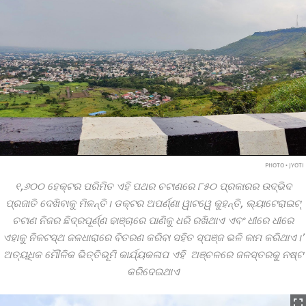
PHOTO • JYOTI
୧,୬୦୦ ହେକ୍ଟର ପରିମିତ ଏହି ପଥର ଚଟାଣରେ ୮୫୦ ପ୍ରକାରର ଉଦ୍ଭିଦ
ପ୍ରଜାତି ଦେଖିବାକୁ ମିଳନ୍ତି। ଡକ୍ଟର ଅପର୍ଣ୍ଣା ୱାଟୱେ କୁହନ୍ତି, ଲ୍ୟାଟେରାଇଟ୍‌
ଚଟାଣ ନିଜର ଛିଦ୍ରପୂର୍ଣ୍ଣ ଢାଞ୍ଚାରେ ପାଣିକୁ ଧରି ରଖିଥାଏ ଏବଂ ଧୀରେ ଧୀରେ
ଏହାକୁ ନିକଟସ୍ଥ ଜଳଧାରାରେ ବିତରଣ କରିବା ସହିତ ସ୍ପଞ୍ଜ ଭଳି କାମ କରିଥାଏ।’
ଅତ୍ୟଧିକ ମୌଳିକ ଭିତ୍ତିଭୂମି କାର୍ଯ୍ୟକଳାପ ଏହି ଅଞ୍ଚଳରେ ଜଳସ୍ତରକୁ ନଷ୍ଟ
କରିଦେଇଥାଏ