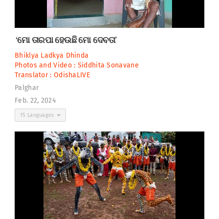
‘ମୋ ତାରପା ହେଉଛି ମୋ ଦେବତା’
Bhiklya Ladkya Dhinda
Photos and Video :
Siddhita Sonavane
Translator :
OdishaLIVE
Palghar
Feb. 22, 2024
15 Languages