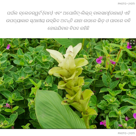
PHOTO • JYOTI
ପର୍ପଲ ବ୍ଲେଡରୱର୍ଟ (ବାମ) ଏବଂ ଅପୋଜିଟ୍‌-ଲିଭ୍‌ଡ୍‌ ବାଲସାମ୍‌(ଡାହାଣ) ଏହି
ଉପତ୍ୟାକାର ସ୍ଥାନୀୟ ଉଦ୍ଭିଦ ଅଟନ୍ତି ଯାହା ଉପରେ ଭିଡ଼ ଓ ପାଦରେ ଦଳି
ହୋଇଯିବାର ବିପଦ ରହିଛି
PHOTO • JYOTI