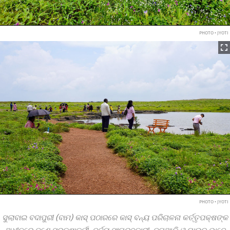
PHOTO • JYOTI
PHOTO • JYOTI
ସୁଲାବାଇ ବଦାପୁରୀ (ବାମ) କାସ୍‌ ପଠାରରେ କାସ୍‌ ବନ୍ୟ ପରିଚାଳନା କର୍ତ୍ତୃପକ୍ଷଙ୍କ