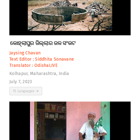
କୋହ୍ଲାପୁର ଜିଲ୍ଲାର ଜଳ ସଂକଟ
Jaysing Chavan
Text Editor :
Siddhita Sonavane
Translator :
OdishaLIVE
Kolhapur, Maharashtra, India
July 7, 2023
15 Languages