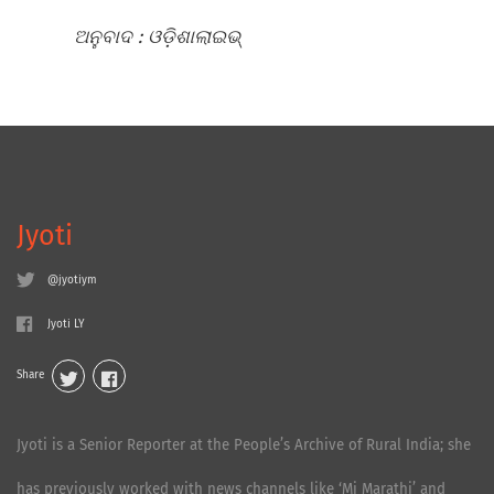
ଅନୁବାଦ
: ଓଡ଼ିଶାଲାଇଭ୍‍
Jyoti
@jyotiym
Jyoti LY
Share
Jyoti is a Senior Reporter at the People’s Archive of Rural India; she
has previously worked with news channels like ‘Mi Marathi’ and