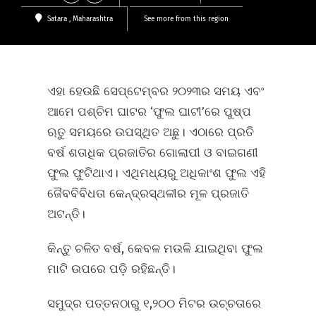
Satara
, Maharashtra
See more from this region
ଏହା ହେଉଛି ସେପ୍ଟେମ୍ବର ୨୦୨୩ର ସମୟ ଏବଂ
ଆମେ ପଶ୍ଚିମ ଘାଟର ‘ଫୁଲ ଘାଟୀ’ରେ ପୁଷ୍ପ
ଋତୁ ସମୟରେ ଉପସ୍ଥିତ ଅଛୁ। ଏଠାରେ ପ୍ରତି
ବର୍ଷ ଶତାଧିକ ପ୍ରଜାତିର ଗୋଲାପୀ ଓ ବାଇଗଣୀ
ଫୁଲ ଫୁଟିଥାଏ। ଏଥିମଧ୍ୟରୁ ଅଧିକାଂଶ ଫୁଲ ଏହି
ଜୈବବିବିଧତା କେନ୍ଦ୍ରସ୍ଥଳୀର ମୂଳ ପ୍ରଜାତି
ଅଟନ୍ତି।
କିନ୍ତୁ ଚଳିତ ବର୍ଷ, କେବଳ ମଉଳି ଯାଇଥିବା ଫୁଲ
ମାଟି ଉପରେ ପଡ଼ି ରହିଛନ୍ତି।
ସମୁଦ୍ର ପତ୍ତନଠାରୁ ୧,୨୦୦ ମିଟର ଉଚ୍ଚତାରେ