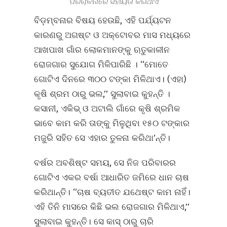
ପରିଚାଳନାରେ ସହାୟତା କରିଥାଏ
ବିଡ଼ମ୍ବନାର ବିଷୟ ହେଉଛି, ଏହି ପର୍ଯ୍ୟଟନ
କାରଣରୁ ଅଗଷ୍ଟ ଓ ଅକ୍ଟୋବର ମାସ ମଧ୍ୟରେ
ଆଖପାଖ ଗାଁର ଲୋକମାନଙ୍କୁ ଋତୁକାଳୀନ
ରୋଜଗାର ସୁଯୋଗ ମିଳିପାରିଛି । ‘‘ମୋତେ
ଗୋଟିଏ ଦିନରେ ୩୦୦ ଟଙ୍କା ମିଳିଥାଏ। (ଏହା)
କୃଷି ଶ୍ରମ ଠାରୁ ଭଲ,’’ ସୁଲାବାଇ କୁହନ୍ତି ।
କସାନୀ, ଏକିଭ୍‌ ଓ ଅଟାଲି ଗାଁରେ କୃଷି ଶ୍ରମିକ
ଭାବେ କାମ କରି ତାଙ୍କୁ ମିଳୁଥିବା ୧୫୦ ଟଙ୍କାର
ମଜୁରି ସହିତ ସେ ଏହାର ତୁଳନା କରିଥା’ନ୍ତି।
ବର୍ଷର ଅବଶିଷ୍ଟ ସମୟ, ସେ ନିଜ ପରିବାରର
ଗୋଟିଏ ଏକର ବର୍ଷା ଆଧାରିତ ଜମିରେ ଧାନ ଚାଷ
କରିଥାନ୍ତି। ‘‘ଚାଷ ବ୍ୟତୀତ ଯଥେଷ୍ଟ କାମ ନାହିଁ।
ଏହି ତିନି ମାସରେ କିଛି ଭଲ ରୋଜଗାର ମିଳିଥାଏ,’’
ସୁଲାବାଇ କୁହନ୍ତି। ସେ କାସ୍‌ ଠାରୁ ଚାରି