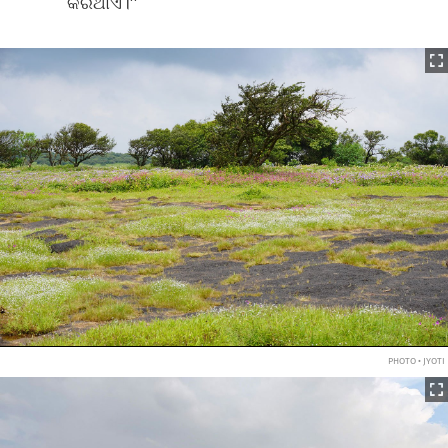
କରିଥାଏ।’’
PHOTO • JYOTI