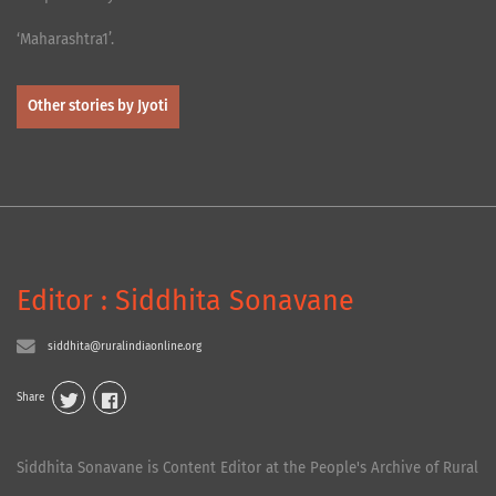
‘Maharashtra1’.
Other stories by Jyoti
Editor : Siddhita Sonavane
siddhita@ruralindiaonline.org
Share
Siddhita Sonavane is Content Editor at the People's Archive of Rural