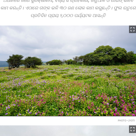
ଅଧୀନରେ ଜଣେ ସୁରକ୍ଷାକର୍ମୀ, ବର୍ଜ୍ୟ ସଂଗ୍ରହକାରୀ, ଜଗୁଆଳି ଓ ଗାଇଡ୍‌ ଭାବେ
କାମ କରନ୍ତି। ଏଠାରେ ତାଙ୍କ ଭଳି ୩୦ ଜଣ ଲୋକ କାମ କରୁଛନ୍ତି। ଫୁଲ ଋତୁରେ
ପ୍ରତିଦିନ ପ୍ରାୟ ୨,୦୦୦ ପର୍ଯ୍ୟଟକ ଆସନ୍ତି
PHOTO • JYOTI