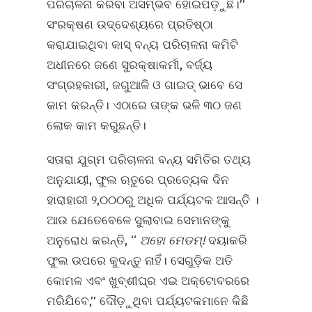
ପରିଚାଳନା କରିବା ଅସମ୍ଭବ ହୋଇପଡ଼ୁଛି।’’
ସଂରକ୍ଷଣ ଉଦ୍ଦେଶ୍ୟରେ ପ୍ରତିଷ୍ଠା
କରାଯାଇଥିବା କାସ୍ ବନ୍ୟ ପରିଚାଳନା କମିଟି
ଅଧୀନରେ ଜଣେ ସୁରକ୍ଷାକର୍ମୀ, ବର୍ଜ୍ୟ
ସଂଗ୍ରହକାରୀ, ଜଗୁଆଳି ଓ ଗାଇଡ୍ ଭାବେ ସେ
କାମ କରନ୍ତି। ଏଠାରେ ତାଙ୍କ ଭଳି ୩୦ ଜଣ
ଲୋକ କାମ କରୁଛନ୍ତି।
ସତାରା ଯୁଗ୍ମ ପରିଚାଳନା ବନ୍ୟ ସମିତିର ତଥ୍ୟ
ଅନୁଯାୟୀ, ଫୁଲ ଋତୁରେ ପ୍ରତ୍ୟେକ ଦିନ
ହାରାହାରୀ ୨,୦୦୦ରୁ ଅଧିକ ପର୍ଯ୍ୟଟକ ଆସନ୍ତି ।
ଆଉ ଯେତେବେଳେ ସୁଲାବାଇ ସେମାନଙ୍କୁ
ଅନୁରୋଧ କରନ୍ତି, ‘‘
ଅହୋ ମେଡମ୍‌!
ଦୟାକରି
ଫୁଲ ଉପରେ କୁଦନ୍ତୁ ନାହିଁ। ସେଗୁଡ଼ିକ ଅତି
କୋମଳ ଏବଂ ଖୁବ୍‌ଶୀଘ୍ର ଏଇ ଅକ୍ଟୋବରରେ
ମରିଯିବେ,’’ ଦୌଡ଼ୁଥିବା ପର୍ଯ୍ୟଟକମାନେ କିଛି