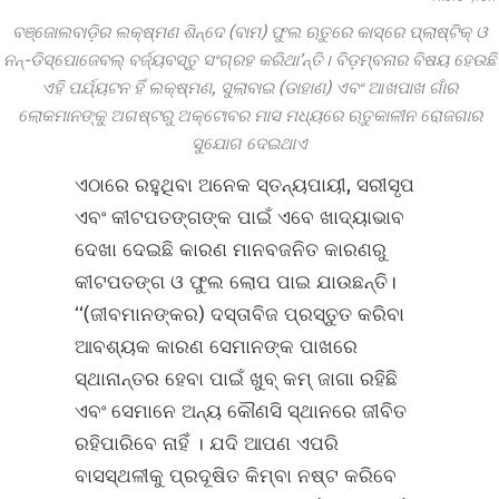
ବଞ୍ଜୋଲବାଡ଼ିର ଲକ୍ଷ୍ମଣ ଶିନ୍ଦେ (ବାମ) ଫୁଲ ଋତୁରେ କାସ୍‌ରେ ପ୍ଲାଷ୍ଟିକ୍‌ ଓ
ନନ୍‌-ଡିସ୍ପୋଜେବଲ୍‌ ବର୍ଜ୍ୟବସ୍ତୁ ସଂଗ୍ରହ କରିଥା’ନ୍ତି। ବିଡ଼ମ୍ବନାର ବିଷୟ ହେଉଛି
ଏହି ପର୍ଯ୍ୟଟନ ହିଁ ଲକ୍ଷ୍ମଣ, ସୁଲାବାଇ (ଡାହାଣ) ଏବଂ ଆଖପାଖ ଗାଁର
ଲୋକମାନଙ୍କୁ ଅଗଷ୍ଟରୁ ଅକ୍ଟୋବର ମାସ ମଧ୍ୟରେ ଋତୁକାଳୀନ ରୋଜଗାର
ସୁଯୋଗ ଦେଇଥାଏ
ଏଠାରେ ରହୁଥିବା ଅନେକ ସ୍ତନ୍ୟପାୟୀ, ସରୀସୃପ
ଏବଂ କୀଟପତଙ୍ଗଙ୍କ ପାଇଁ ଏବେ ଖାଦ୍ୟାଭାବ
ଦେଖା ଦେଇଛି କାରଣ ମାନବଜନିତ କାରଣରୁ
କୀଟପତଙ୍ଗ ଓ ଫୁଲ ଲୋପ ପାଇ ଯାଉଛନ୍ତି।
‘‘(ଜୀବମାନଙ୍କର) ଦସ୍ତାବିଜ ପ୍ରସ୍ତୁତ କରିବା
ଆବଶ୍ୟକ କାରଣ ସେମାନଙ୍କ ପାଖରେ
ସ୍ଥାନାନ୍ତର ହେବା ପାଇଁ ଖୁବ୍‌ କମ୍‌ ଜାଗା ରହିଛି
ଏବଂ ସେମାନେ ଅନ୍ୟ କୌଣସି ସ୍ଥାନରେ ଜୀବିତ
ରହିପାରିବେ ନାହିଁ । ଯଦି ଆପଣ ଏପରି
ବାସସ୍ଥଳୀକୁ ପ୍ରଦୂଷିତ କିମ୍ବା ନଷ୍ଟ କରିବେ