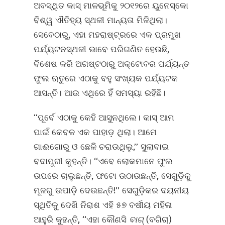
ଅବସ୍ଥିତ କାସ୍‌ ମାଳଭୂମିକୁ ୨୦୧୨ରେ ୟୁନେସ୍କୋ
ବିଶ୍ୱ ଐତିହ୍ୟ ସ୍ଥଳୀ ମାନ୍ୟତା ମିଳିଥିଲା।
ସେବେଠାରୁ, ଏହା ମହରାଷ୍ଟ୍ରରେ ଏକ ପ୍ରମୁଖ
ପର୍ଯ୍ୟଟନସ୍ଥଳୀ ଭାବେ ପରିଗଣିତ ହେଉଛି,
ବିଶେଷ କରି ଅଗଷ୍ଟଠାରୁ ଅକ୍ଟୋବର ପର୍ଯ୍ୟନ୍ତ
ଫୁଲ ଋତୁରେ ଏଠାକୁ ବହୁ ସଂଖ୍ୟକ ପର୍ଯ୍ୟଟକ
ଆସନ୍ତି। ଆଉ ଏଥିରେ ହିଁ ସମସ୍ୟା ରହିଛି।
‘‘ପୂର୍ବେ ଏଠାକୁ କେହି ଆସୁନଥିଲେ। କାସ୍‌ ଆମ
ପାଇଁ କେବଳ ଏକ ପାହାଡ଼ ଥିଲା। ଆମେ
ଗାଈଗୋରୁ ଓ ଛେଳି ଚରାଉଥିଲୁ,’’ ସୁଲାବାଇ
ବଦାପୁରୀ କୁହନ୍ତି। ‘‘ଏବେ ଲୋକମାନେ ଫୁଲ
ଉପରେ ଚାଲୁଛନ୍ତି, ଫଟୋ ଉଠାଉଛନ୍ତି, ସେଗୁଡ଼ିକୁ
ମୂଳରୁ ଉପାଡ଼ି ଦେଉଛନ୍ତି!’’ ସେଗୁଡ଼ିକର ଦୟନୀୟ
ସ୍ଥିତିକୁ ଦେଖି ନିରାଶ ଏହି ୫୭ ବର୍ଷୀୟ ମହିଳା
ଆହୁରି କୁହନ୍ତି, ‘‘ଏହା କୌଣସି
ବାଗ୍‌
(ବଗିଚା)