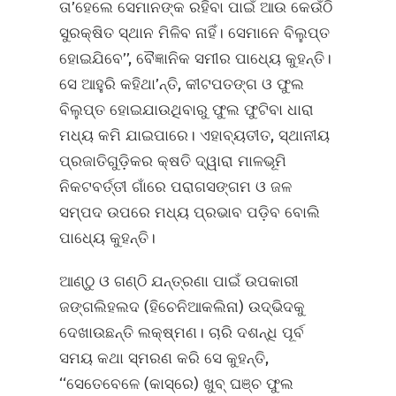
ତା’ହେଲେ ସେମାନଙ୍କ ରହିବା ପାଇଁ ଆଉ କେଉଁଠି
ସୁରକ୍ଷିତ ସ୍ଥାନ ମିଳିବ ନାହିଁ। ସେମାନେ ବିଲୁପ୍ତ
ହୋଇଯିବେ’’, ବୈଜ୍ଞାନିକ ସମୀର ପାଧ୍ୟେ କୁହନ୍ତି।
ସେ ଆହୁରି କହିଥା’ନ୍ତି, କୀଟପତଙ୍ଗ ଓ ଫୁଲ
ବିଲୁପ୍ତ ହୋଇଯାଉଥିବାରୁ ଫୁଲ ଫୁଟିବା ଧାରା
ମଧ୍ୟ କମି ଯାଇପାରେ। ଏହାବ୍ୟତୀତ, ସ୍ଥାନୀୟ
ପ୍ରଜାତିଗୁଡ଼ିକର କ୍ଷତି ଦ୍ୱାରା ମାଳଭୂମି
ନିକଟବର୍ତ୍ତୀ ଗାଁରେ ପରାଗସଙ୍ଗମ ଓ ଜଳ
ସମ୍ପଦ ଉପରେ ମଧ୍ୟ ପ୍ରଭାବ ପଡ଼ିବ ବୋଲି
ପାଧ୍ୟେ କୁହନ୍ତି।
ଆଣ୍ଠୁ ଓ ଗଣ୍ଠି ଯନ୍ତ୍ରଣା ପାଇଁ ଉପକାରୀ
ଜଙ୍ଗଲିହଲଦ (ହିଚେନିଆକଲିନା) ଉଦ୍ଭିଦକୁ
ଦେଖାଉଛନ୍ତି ଲକ୍ଷ୍ମଣ। ଚାରି ଦଶନ୍ଧି ପୂର୍ବ
ସମୟ କଥା ସ୍ମରଣ କରି ସେ କୁହନ୍ତି,
‘‘ସେତେବେଳେ (କାସ୍‌ରେ) ଖୁବ୍‌ ଘଞ୍ଚ ଫୁଲ