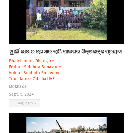
ୱାର୍ଲି ଭାଷାର ପ୍ରସାର ଲାଗି ପାଲଘର ଶିକ୍ଷକଙ୍କ ପ୍ରୟାସ
Bhalchandra Dhangare
Editor :
Siddhita Sonavane
Video :
Siddhita Sonavane
Translator :
OdishaLIVE
Mokhada
Sept. 5, 2024
15 Languages