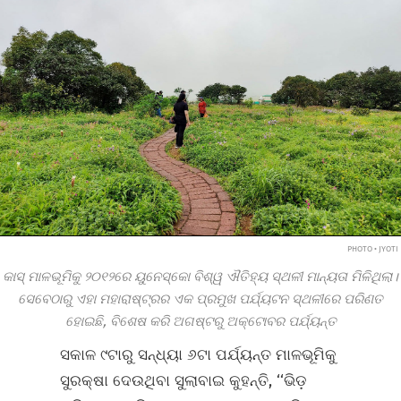
PHOTO • JYOTI
କାସ୍‌ ମାଳଭୂମିକୁ ୨୦୧୨ରେ ୟୁନେସ୍କୋ ବିଶ୍ୱ ଐତିହ୍ୟ ସ୍ଥଳୀ ମାନ୍ୟତା ମିଳିଥିଲା।
ସେବେଠାରୁ ଏହା ମହାରାଷ୍ଟ୍ରର ଏକ ପ୍ରମୁଖ ପର୍ଯ୍ୟଟନ ସ୍ଥଳୀରେ ପରିଣତ
ହୋଇଛି, ବିଶେଷ କରି ଅଗଷ୍ଟରୁ ଅକ୍ଟୋବର ପର୍ଯ୍ୟନ୍ତ
ସକାଳ ୯ଟାରୁ ସନ୍ଧ୍ୟା ୬ଟା ପର୍ଯ୍ୟନ୍ତ ମାଳଭୂମିକୁ
ସୁରକ୍ଷା ଦେଉଥିବା ସୁଲାବାଇ କୁହନ୍ତି, ‘‘ଭିଡ଼