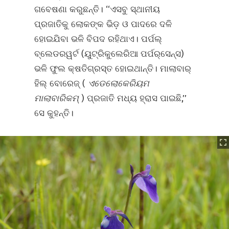
ଗବେଷଣା କରୁଛନ୍ତି। ‘‘ଏସବୁ ସ୍ଥାନୀୟ
ପ୍ରଜାତିକୁ ଲୋକଙ୍କ ଭିଡ଼ ଓ ପାଦରେ ଦଳି
ହୋଇଯିବା ଭଳି ବିପଦ ରହିଥାଏ। ପର୍ପଲ୍‌
ବ୍ଲେଡରୱର୍ଟ (ୟୁଟ୍ରିକୁଲେରିଆ ପର୍ପର୍‌ସେନ୍ସ)
ଭଳି ଫୁଲ କ୍ଷତିଗ୍ରସ୍ତ ହୋଇଥାନ୍ତି। ମାଲାବାର୍‌
ହିଲ୍‌ ବୋରେଜ୍‌ (
ଏଡେଲୋକେରିୟମ
ମାଲାବାରିକମ୍‌
) ପ୍ରଜାତି ମଧ୍ୟ ହ୍ରାସ ପାଇଛି,’’
ସେ କୁହନ୍ତି।