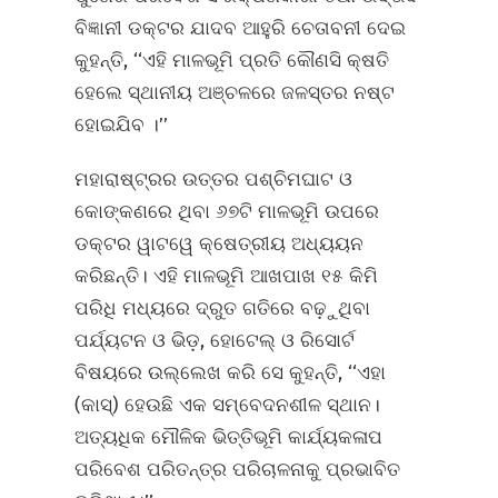
ବିଜ୍ଞାନୀ ଡକ୍ଟର ଯାଦବ ଆହୁରି ଚେତାବନୀ ଦେଇ
କୁହନ୍ତି, ‘‘ଏହି ମାଳଭୂମି ପ୍ରତି କୌଣସି କ୍ଷତି
ହେଲେ ସ୍ଥାନୀୟ ଅଞ୍ଚଳରେ ଜଳସ୍ତର ନଷ୍ଟ
ହୋଇଯିବ ।’’
ମହାରାଷ୍ଟ୍ରର ଉତ୍ତର ପଶ୍ଚିମଘାଟ ଓ
କୋଙ୍କଣରେ ଥିବା ୬୭ଟି ମାଳଭୂମି ଉପରେ
ଡକ୍ଟର ୱାଟୱେ କ୍ଷେତ୍ରୀୟ ଅଧ୍ୟୟନ
କରିଛନ୍ତି। ଏହି ମାଳଭୂମି ଆଖପାଖ ୧୫ କିମି
ପରିଧି ମଧ୍ୟରେ ଦ୍ରୁତ ଗତିରେ ବଢ଼ୁଥିବା
ପର୍ଯ୍ୟଟନ ଓ ଭିଡ଼, ହୋଟେଲ୍‌ ଓ ରିସୋର୍ଟ
ବିଷୟରେ ଉଲ୍ଲେଖ କରି ସେ କୁହନ୍ତି, ‘‘ଏହା
(କାସ୍‌) ହେଉଛି ଏକ ସମ୍ବେଦନଶୀଳ ସ୍ଥାନ।
ଅତ୍ୟଧିକ ମୌଳିକ ଭିତ୍ତିଭୂମି କାର୍ଯ୍ୟକଳାପ
ପରିବେଶ ପରିତନ୍ତ୍ର ପରିଚାଳନାକୁ ପ୍ରଭାବିତ