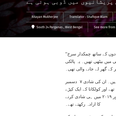
 پریشانیوں میں ڈوبی ہوئی ہے
Ritayan Mukherjee
Translator :
Shafique Alam
South 24 Parganas
, West Bengal
See more from 
’’کاش بابا یہاں میرے پاس ہوتے،‘‘ پرینکا مونڈل نے سرگوشی میں کہا۔ پرینکا اپنی غمگین یادوں کے ساتھ چمکدار سرخ
 میں بیٹھی تھیں۔ یہ پالکی
کے گھر لے جانے والی تھی۔
تیئس سالہ پرینکا بھی مغربی بنگال کے جنوبی ۲۴ پرگنہ ضلع کے اِسی گاؤں کی رہنے والی ہیں۔ ان کی شادی ۷ دسمبر
تھے اور کولکاتا کے ایک کپڑے
کی دکان میں بطور فلور ایکزکیوٹیو کام کرتے تھے۔ دونوں ایک دوسرے سے محبت کرتے تھے اور ۲۰۱۹ میں ہی شادی کرنے
کا ارادہ رکھتے تھے۔