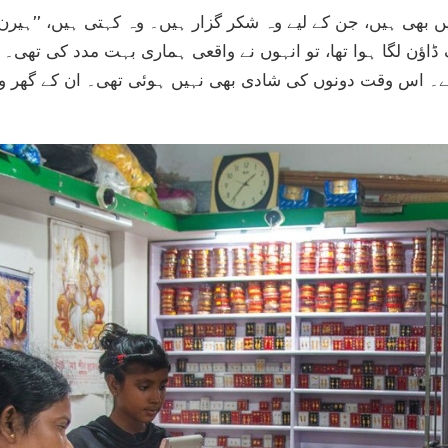
یں بھی ہیں، جن کے لیے وہ شکر گزار ہیں۔ وہ کہتی ہیں، ’’ہیرن م
ؤن لگا ہوا تھا، تو انہوں نے واقعی ہماری بہت مدد کی تھی۔ وہ 
 اس وقت دونوں کی شادی بھی نہیں ہوئی تھی۔ ان کے گھر والو