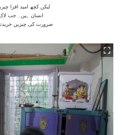
لیکن کچھ امید افزا چیز
انسان ہیں۔ جب لاک ڈا
ضرورت کی چیزیں خریدتے۔