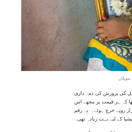
 مونڈل
راہل کی پرورش کی ذمہ داری
تھا کہ ہر قیمت پر مجھے اس
را کرنا ہے۔ میں کب تک اس سے انتظار کرواتی؟‘‘ شادی پر تقریباً ایک لاکھ ۷۰ ہزار روپے خرچ ہوئے۔ یہ رقم
پا کے لیے بہت زیادہ تھی۔