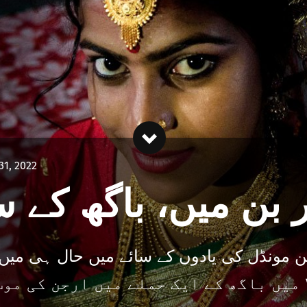
31, 2022
 بن میں، باگھ کے 
جن مونڈل کی یادوں کے سائے میں حال ہی می
انجام پذیر ہوئی ہے۔ سال ۲۰۱۹ میں باگھ کے ایک حملے میں