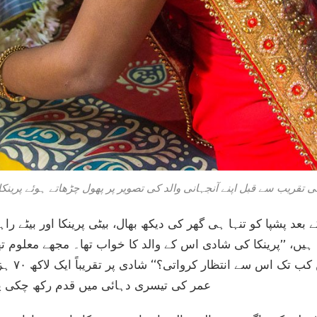
 تقریب سے قبل اپنے آنجہانی والد کی تصویر پر پھول چڑھاتے ہوئے پرینکا
بعد پشپا کو تنہا ہی گھر کی دیکھ بھال، بیٹی پرینکا اور بیٹے 
ہیں، ’’پرینکا کی شادی اس کے والد کا خواب تھا۔ مجھے معلوم 
خواب کو پو
عمر کی تیسری دہائی میں قدم رکھ چکی پش