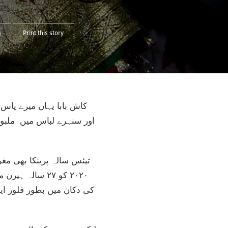
Print this story
اور سنہرے لباس میں ملبوس،
۲۰۲۰ کو ۲۷ سا