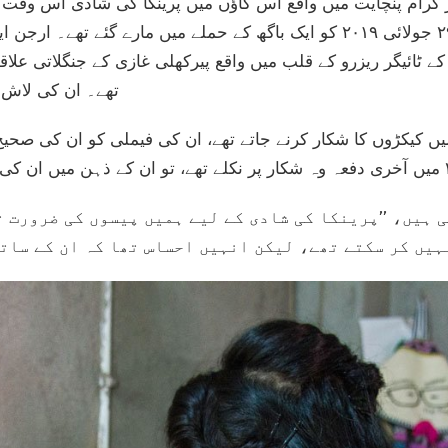
 گرام پنچایت میں واقع اس گاؤں میں پرینکا کی شادی اس وقت
۴۵ سالہ والد ارجن مونڈل ۲۹ جولائی ۲۰۱۹ کو ایک باگھ کے حملے میں مارے گئ
ے ٹائیگر ریزرو کے قلب میں واقع پیرکھلی غازی کے جنگلاتی علاق
تھے۔ ان کی لاش ک
 کیکڑوں کا شکار کرنے جاتے تھے، ان کی فیملی کو ان کی صحیح 
 ہیں، ’’پرینکا کی شادی کے لیے ہمیں پیسوں کی ضرورت 