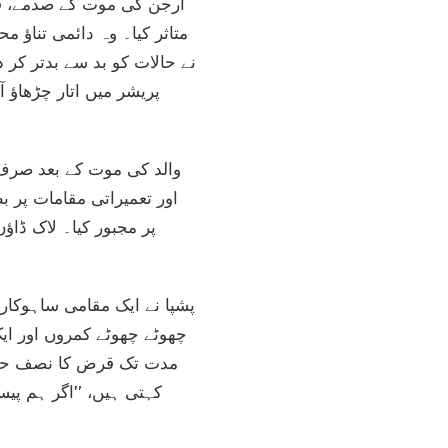
ارجن کی موت کے صدمے، فیم
پریشر میں اتار چڑھاؤ آ
اور تعمیراتی مقامات پر 
چھوٹے چھوٹے کمروں اور ایک
مدت تک قرض کا نصف حصہ 
کہتی ہیں، ’’اگر ہم پی