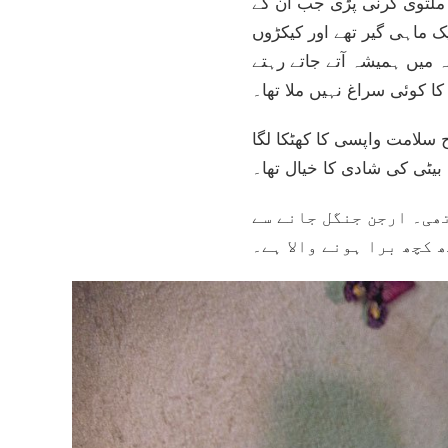
 ملتوی کرنی پڑی جب ان کے
ے تھے۔ ارجن ایک ماہی گیر تھے اور کیکڑوں
ہ میں ہمیشہ آتے جاتے رہتے
ا کوئی سراغ نہیں ملا تھا۔
سلامت واپسی کا کھٹکا لگا
تھی۔ ارجن جنگل جانے سے