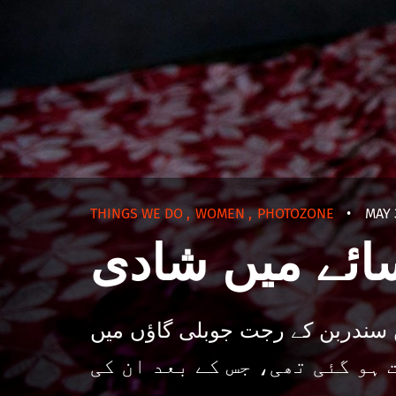
THINGS WE DO
,
WOMEN
,
PHOTOZONE
•
MAY 
سائے میں شادی
ں سندربن کے رجت جوبلی گاؤں میں
 ارجن کی موت ہو گئی تھی، جس کے بعد ان کی