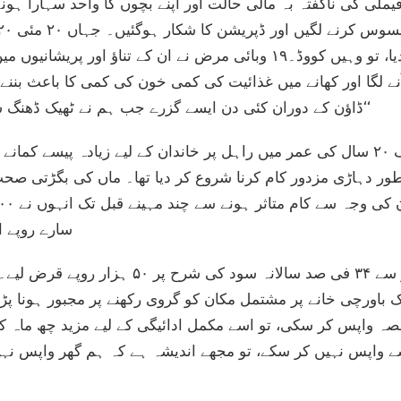
لی کی ناگفتہ بہ مالی حالت اور اپنے بچوں کا واحد سہارا ہو
نے حالات کو بد سے بدتر کر دیا، تو وہیں کووڈ۔۱۹ وبائی مرض نے ان کے تناؤ
نے لگا اور کھانے میں غذائیت کی کمی خون کی کمی کا باعث بننے 
ڈاؤن کے دوران کئی دن ایسے گزرے جب ہم نے ٹھیک ڈھنگ سے کھانا بھی نہیں کھایا تھا۔‘‘
والد کی موت کے بعد صرف ۲۰ سال کی عمر میں راہل پر خاندان کے لیے زیادہ پیسے 
بطور دہاڑی مزدور کام کرنا شروع کر دیا تھا۔ ماں کی بگڑتی صح
سارے روپے ا
پشپا نے ایک مقامی ساہوکار سے ۳۴ فی صد سالانہ 
 باورچی خانے پر مشتمل مکان کو گروی رکھنے پر مجبور ہونا پڑا
واپس کر سکی، تو اسے مکمل ادائیگی کے لیے مزید چھ ماہ کا 
سے واپس نہیں کر سکے، تو مجھے اندیشہ ہے کہ ہم گھر واپس نہی