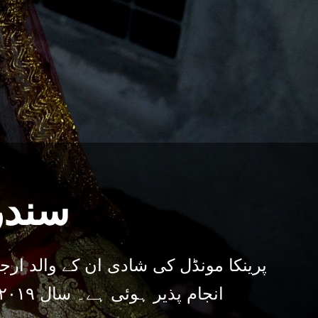
سندر
پرینکا مونڈل کی شادی ان کے والد ار