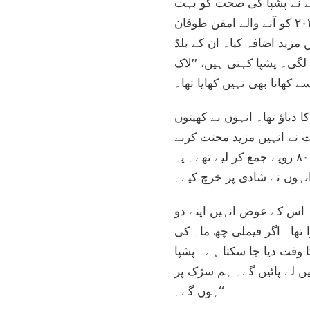
نے نے پشپا کی صحت کو بہت
متاثر کیا۔ وہ دائمی تناؤ محسوس کرنے لگیں اور ڈپریشن کا شکار ہوگئیں۔ جہاں ۲۰ مئی ۲۰۲۰ کو آنے والے امفن طوفان
 اور پریشانیوں میں مزید اضافہ کیا۔ ان کے بلڈ
لگی۔ پشپا کہتی ہیں، ’’لاک
کمانے کا دباؤ تھا۔ انہوں نے کھیتوں
ت نے انہیں مزید محنت کرنے
پر مجبور کیا۔ لاک ڈاؤن کی وجہ سے کام متاثر ہونے سے چند مہینے قبل تک انہوں نے ۸۰۰۰ روپے جمع کر لیے تھے۔ یہ
نہوں نے شادی پر خرچ کیے۔
سود کی شرح پر ۵۰ ہزار روپے قرض لیے۔ اس کے عوض انہیں اپنے دو
 تھا۔ اگر فیملی چھ ماہ کی
وقت دیا جا سکتا ہے۔ پشپا
ں لے پائیں گے۔ ہم سڑک پر
ہوں گے۔‘‘