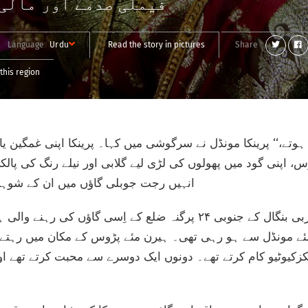
فیملی صدمے اور مالی
Language
Urdu
Read the story in pictures
Share
this region
 اپنی گود میں پھولوں کی لڑی لیے گلابی اور نیلے رنگ کی پالکی
انہیں رجت جوبلی گاؤں میں ان کے شوہر 
لہ ہیرن مئے مونڈل سے ہو رہی تھی۔ ہیرن مئے پڑوس کے مکان میں رہتے 