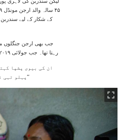
لیکن سندربن کی لاہری پور
کے شکار کے لیے سندربن ک
جب بھی ارجن جنگلوں میں
رہتا تھا۔ جب جولائی ۲۰۱۹ میں آخری دفعہ وہ شکار پر نکلے تھے، تو ان کے ذہن میں ان کی بیٹی کی شادی کا خیال تھا۔
ان کی بیوی پشپا کہتی
پہلو تہی نہیں کر سکتے تھے، لیکن انہیں احساس تھا کہ ان کے ساتھ کچھ برا ہونے والا ہے۔‘‘