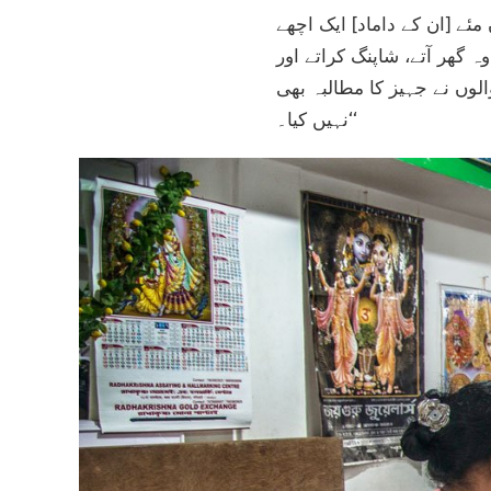
ئے [ان کے داماد] ایک اچھے
گھر آتے، شاپنگ کراتے اور
ں نے جہیز کا مطالبہ بھی
نہیں کیا۔‘‘